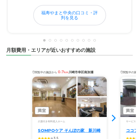
福寿やまと中央の口コミ・評
料金費用について
判を見る
入居時は、今よりもイベントやサービスも多かったと思い
ますが、年々そうしたものが減っています。現在の状況で
は致し方ないのかなと思います。
月額費用・エリアが近いおすすめの施設
0.7
川崎市幸区南加瀬
閲覧中の施設から
km
閲覧中の施
満室
満室
介護付き有料老人ホーム
サービス付
SOMPOケア そんぽの家 新川崎
ココフ
3.5