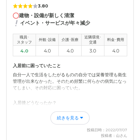
3.80
建物・設備が新しく清潔
イベント・サービスが年々減少
職員･
近隣環境･
外観･設備
介護･医療
料金･費用
スタッフ
交通
4.0
4.0
4.0
3.0
4.0
入居前に困っていたこと
自分一人で生活をしたがるものの自分では栄養管理も衛生
管理が出来なかった。そのため頻繁に何らかの病気になっ
てしまい、その対応に困っていた。
入居後どうなったか？
施設で栄養管理ができている食事を提供してくれて、また
続きを見る
衛生面の管理も十分にしてくれているので。
投稿日時：2022/07/07
はなことば鶴見の評価
投稿者：山さん