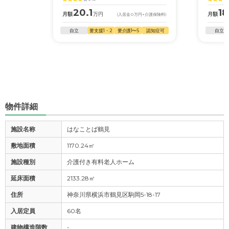
20.1
18
月額
万円
月額
(入居金
0
万円
+介護保険料)
自立
要支援1・2
要介護1〜5
認知症可
自立
物件詳細
施設名称
はなことば鶴見
敷地面積
1170.24㎡
施設種別
介護付き有料老人ホーム
延床面積
2133.28㎡
住所
神奈川県横浜市鶴見区駒岡5-18-17
入居定員
60名
建物構造階数
-