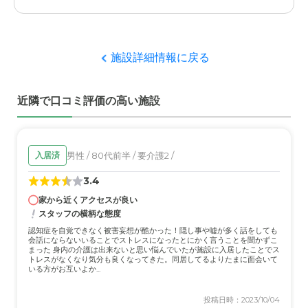
施設が衛生面も含めてきれいに保たれており、スタッフも
丁寧で一人一人に良く対応してくれていると思いました。
生活の状況も詳しく教えてくれると思いました。
施設詳細情報に戻る
職員・スタッフ・他入居者の雰囲気について
職員もスタッフも、入居者を大切にしてくれてとても丁寧
近隣で口コミ評価の高い施設
に対応してくれていると感じます。
外観・内装・居室・設備について
比較的新しい建物ですので、外観や内装、居室、設備とも
男性 / 80代前半 / 要介護2 /
入居済
にきれいで衛生面も問題ないと思いました。
3.4
家から近くアクセスが良い
介護医療サービスについて
スタッフの横柄な態度
日常から良く対応してくれています。何かあればきちんと
認知症を自覚できなく被害妄想が酷かった！隠し事や嘘が多く話をしても
連絡もくれますし対応もしてくれます。
会話にならないいることでストレスになったとにかく言うことを聞かずこ
まった 身内の介護は出来ないと思い悩んでいたが施設に入居したことでス
トレスがなくなり気分も良くなってきた。同居してるよりたまに面会いて
近隣環境や交通アクセスについて
いる方がお互いよか...
環境は問題ありませんが、交通アクセスはバスしか手段が
投稿日時：2023/10/04
ないので自動車がないと不便かと思います。