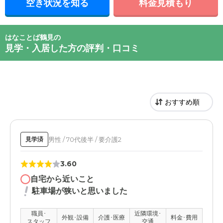
空き状況を知る
料金見積もり
はなことば鶴見の
見学・入居した方の評判・口コミ
男性 / 70代後半 / 要介護2
見学済
3.60
自宅から近いこと
駐車場が狭いと思いました
職員･
近隣環境･
外観･設備
介護･医療
料金･費用
スタッフ
交通