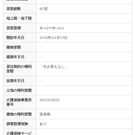
居室総数
60室
地上階・地下階
-
居室面積
18.42〜18.42㎡
開設年月日
2012年04月01日
建物形態
-
建築年月日
-
居住契約の権利
「住み替えなし」
形態
改築年月日
-
土地の権利形態
-
介護保険事業所
1470103522
番号
建物の権利形態
賃借権
損害賠償保険
あり
介護保険サービ
-