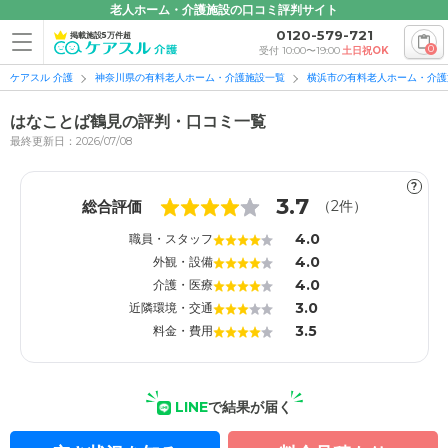
老人ホーム・介護施設の口コミ評判サイト
0120-579-721
掲載施設5万件超
0
受付 10:00〜19:00
土日祝OK
ケアスル 介護
神奈川県の有料老人ホーム・介護施設一覧
横浜市の有料老人ホーム・介護
はなことば鶴見の評判・口コミ一覧
最終更新日：2026/07/08
?
1
1
3.7
総合評価
（
2
件）
4.0
職員・スタッフ
4.0
外観・設備
4.0
介護・医療
3.0
近隣環境・交通
3.5
料金・費用
LINE
で結果が届く