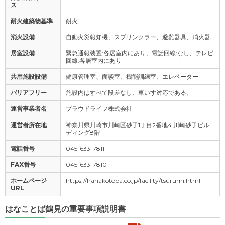
ス
耐火建築物基準
耐火
消火設備
自動火災報知機、スプリンクラー、避難器具、消火器
居室設備
緊急通報装置:各居室内にあり、電話回線:なし、テレビ
回線:各居室内にあり
共用施設設備
健康管理室、面談室、機能訓練室、エレベーター
バリアフリー
施設内はすべて段差なし、車いす対応である。
運営事業者名
プラウドライフ株式会社
運営者所在地
神奈川県川崎市川崎区砂子1丁目2番地4 川崎砂子ビル
ディング8階
電話番号
045-633-7811
FAX番号
045-633-7810
ホームページ
https://hanakotoba.co.jp/facility/tsurumi.html
URL
はなことば鶴見の重要事項説明書