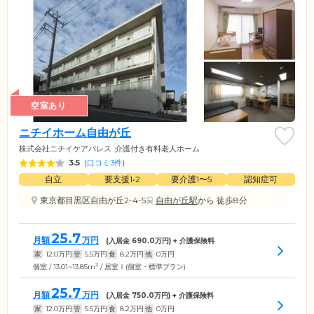
空室あり
ニチイホーム自由が丘
株式会社ニチイケアパレス
介護付き有料老人ホーム
3.5
(
口コミ3件
)
自立
要支援1•2
要介護1〜5
認知症可
東京都目黒区自由が丘2-4-5
自由が丘駅
から 徒歩8分
25.7
月額
万円
(入居金
690.0
万円) + 介護保険料
家
12.0
万円
管
5.5
万円
食
8.2
万円
他
0
万円
2
個室 / 13.01~13.85m
/ 居室Ⅰ(個室・標準プラン)
25.7
月額
万円
(入居金
750.0
万円) + 介護保険料
家
12.0
万円
管
5.5
万円
食
8.2
万円
他
0
万円