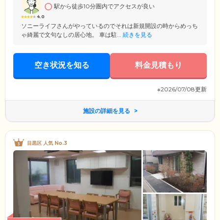
駅から徒歩10分圏内でアクセスが良い
4.0
ソニーライフさんがやっているのでそれは新規開設の時からめっち
ゃ綺麗で文句なしの居心地。 車は駐...
続きを見る
空き状況を知る
料金見積もり
※2026/07/08更新
施設の詳細を見る
目黒区 人気 No.3