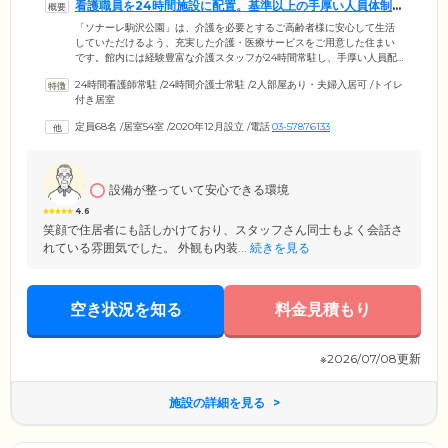
看護職員を24時間施設に配置。基準以上の手厚い人員体制
でサポートします
「ソナーレ駒沢公園」は、介護を必要とするご高齢者様に安心して生活
していただけるよう、充実した介護・医療サービスをご用意した住まい
です。館内には経験豊富な介護スタッフが24時間常駐し、手厚い人員配
置でご入居者様お一人おひとりに寄り添ったケアをご提供。看護職員も
24時間看護師常駐
/
24時間介護士常駐
/
2人部屋あり・夫婦入居可
/
トイレ
24時間常駐しているため、インスリン投与・胃ろう・中心静脈栄養・在
付き居室
宅酸素など、医療依存度の高い方も安心してお過ごしいただけます。そ
のほか、医療機関との協力体制も整備。深夜の突然の体調変化にも適切
定員68名
/
居室54室
/
2020年12月設立
/
電話
03-57876133
に対応します。リハビリについては常勤の作業療法士が、ご入居者様の
お体の状況に合わせたプログラムを実施。健やかな体づくりをサポート
します。
設備が整っていて安心できる環境
4.6
笑顔で住居者にも話しかけており、スタッフさん同士もよく会話さ
れている雰囲気でした。 外観も内装...
続きを見る
空き状況を知る
料金見積もり
※2026/07/08更新
施設の詳細を見る