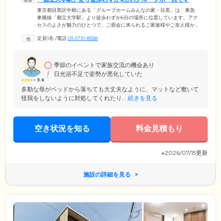
東京都目黒区中根にある「グループホームみんなの家・目黒」は、東急
東横線「都立大学駅」より徒歩わずか6分の場所に位置しています。アク
セスのよさが魅力のひとつで、ご面会に来られるご家族様やご友人様か
ら喜ばれているポイント。ぜひ、お気軽に遊びにいらしてください。ま
定員1名
/
電話
03-5731-8558
た、「グループホームみんなの家・目黒」では、ご入居のみなさまが協
力しあって共同生活を送っています。認知症に特化したホームとして、
現場経験豊かなケアスタッフが24時間365日常駐。ご入居者様の幸せな毎
日をお守りしています。要支援～要介護の方まで幅広く受け入れており
季節のイベントで家族交流の機会あり
ますので、お気軽にご相談ください。
日光浴不足で姿勢が悪化していた
3.6
多動な母がベッドから落ちても大丈夫なように、マットなど敷いて
怪我をしないように対処してくれたり...
続きを見る
空き状況を知る
料金見積もり
※2026/07/15更新
施設の詳細を見る