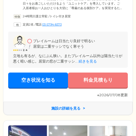
日々をお過ごしいただけるよう「ユニットケア」を導入しています。ご
入居者様お一人おひとりを大切に「尊厳のある個別ケア」を実現するた
め、1フロア最大9名までの少人数グループにて共同生活。フロア担当制
24時間介護士常駐
/
トイレ付き居室
のスタッフとともに、安心して日常生活をお過ごしいただけます。ま
た、認知症の進行抑制・症状の改善を図るため、調理・掃除・洗濯な
定員2名
/
電話
03-5794-8373
ど、ご入居者様が出来る範囲で役割をお願いするため、ほかのご入居者
様との人間関係を築きながら日常生活を営んでいただくことが可能で
す。
プレイルームは日当たり良好で明るい
居室は二重サッシでなく寒そう
2.4
立地も有るが、なにぶん狭い。またプレイルーム以外は陽当たりが
悪く暗い感じ。居室の窓が二重サッシ...
続きを見る
空き状況を知る
料金見積もり
※2026/07/08更新
施設の詳細を見る