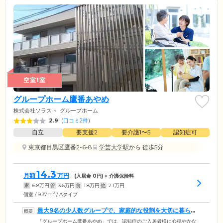
空室1室
グループホーム鷹番あやめ
株式会社ソラスト
グループホーム
2.9
(
口コミ2件
)
自立
要支援2
要介護1〜5
認知症可
東京都目黒区鷹番2-6-8
学芸大学駅
から 徒歩5分
14.3
月額
万円
(入居金
0
円) + 介護保険料
家
6.8
万円
管
3.6
万円
食
1.8
万円
他
2.1
万円
2
個室 / 9.37m
/ Aタイプ
最大9名の少人数グループで、家庭的な役割を大切に暮らし
ていただけます
「グループホーム鷹番あやめ」では、認知症のご入居者様に心穏やかな