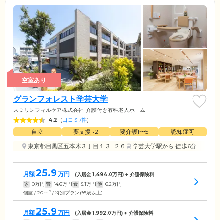
空室あり
グランフォレスト学芸大学
スミリンフィルケア株式会社
介護付き有料老人ホーム
4.2
(
口コミ7件
)
自立
要支援1•2
要介護1〜5
認知症可
東京都目黒区五本木３丁目１３−２６
学芸大学駅
から 徒歩6分
25.9
月額
万円
(入居金
1,494.0
万円) + 介護保険料
家
0
万円
管
14.6
万円
食
5.1
万円
他
6.2
万円
2
個室 / 20m
/ 特別プラン(95歳以上)
25.9
月額
万円
(入居金
1,992.0
万円) + 介護保険料