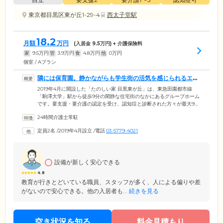
東京都目黒区東が丘1-29-4
西太子堂駅
18.2
月額
万円
(入居金
9.5
万円) + 介護保険料
家
9.5
万円
管
3.9
万円
食
4.8
万円
他
0
万円
個室 / Aプラン
隣には保育園。静かながらも学生街の活気を感じられるエリ
アです
2019年4月に開設した「たのしい家 目黒東が丘」は、東急田園都市線
「駒澤大学」駅から徒歩9分の閑静な住宅街のなかにあるグループホーム
です。要支援・要介護の認定を受け、認知症と診断された方々が最大9名
のグループとなり、専門スタッフとともに共同生活を送ります。グルー
24時間介護士常駐
プホームの目的のひとつは、住み慣れた地域での暮らしを継続していた
だくこと。私たちは地域社会との交流を大切に、ご自宅で暮らしている
定員2名
/
2019年4月設立
/
電話
03-5779-4021
かのような空間作りに努めています。学生街ということもあり駅周辺は
大学生でにぎわい、ホーム隣にある保育園から聞こえる、元気な子ども
たちの声。落ち着きがありながらも活気のある住みやすい環境です。
設備が新しく安心できる
4.8
教育が行きとどいている職員、スタッフが多く、人による偏りや差
がないので安心できる。他の入居者も...
続きを見る
空き状況を知る
料金見積もり