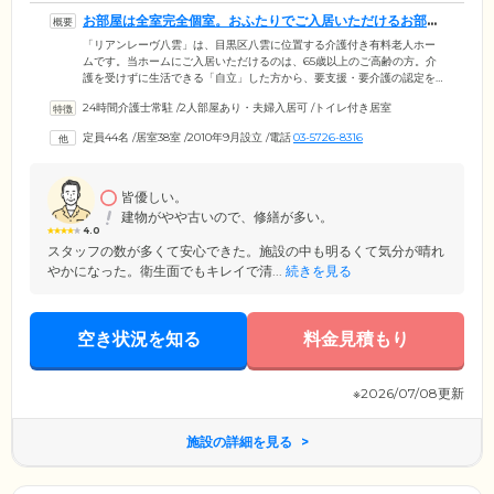
お部屋は全室完全個室。おふたりでご入居いただけるお部屋
もございます
「リアンレーヴ八雲」は、目黒区八雲に位置する介護付き有料老人ホー
ムです。当ホームにご入居いただけるのは、65歳以上のご高齢の方。介
護を受けずに生活できる「自立」した方から、要支援・要介護の認定を
受けた方まで、さまざまな身体状況の方々が暮らしています。ご入居の
24時間介護士常駐
/
2人部屋あり・夫婦入居可
/
トイレ付き居室
みなさまがお住まいになる41室の居室は、全室個室でご用意いたしまし
た。プライバシーの保たれた空間で、必要な介護を受けながらお過ごし
定員44名
/
居室38室
/
2010年9月設立
/
電話
03-5726-8316
いただけます。さらに、おふたりでご入居いただけるお部屋もございま
す。ご夫婦やごきょうだいでのご入居をお考えの方は、お気軽にお問い
合わせください。
皆優しい。
建物がやや古いので、修繕が多い。
4.0
スタッフの数が多くて安心できた。施設の中も明るくて気分が晴れ
やかになった。衛生面でもキレイで清...
続きを見る
空き状況を知る
料金見積もり
※2026/07/08更新
施設の詳細を見る