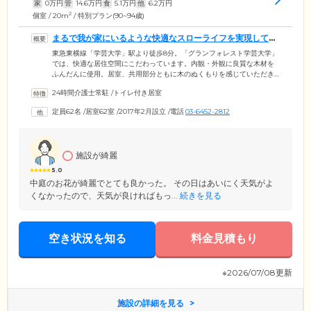
家
0
万円
管
14.6
万円
食
5.1
万円
他
6.2
万円
2
個室 / 20m
/ 特別プラン(90~94歳)
まるで我が家にいるような快適なスローライフを実現してい
ます
東急東横線「学芸大学」駅より徒歩8分。「グランフォレスト学芸大学」
では、快適な居住空間にこだわっています。内観・外観に良質な木材を
ふんだんに使用。居室、共用部分ともに木のぬくもりを感じていただき
ながら、まるで我が家にいるように、ゆったりとおくつろぎいただけま
24時間介護士常駐
/
トイレ付き居室
す。また、ご入居のみなさまに安心して暮らしていただけるよう、ゆと
りあるスタッフ配置をとっています。常駐するコンシェルジュは、ご入
定員62名
/
居室62室
/
2017年2月設立
/
電話
03-6452-2812
居者様お一人おひとりのライフスタイルに合わせたきめ細かなケアサー
ビスをご提供。スタッフ育成にも力を入れており、認知症の方も安心し
てお過ごしいただけます。
施設が綺麗
5.0
中庭のお花が綺麗でとても良かった。 その日はあいにく天気がよ
くなかったので、天気が良ければもっ...
続きを見る
空き状況を知る
料金見積もり
※2026/07/08更新
施設の詳細を見る