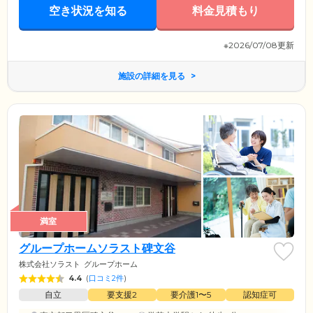
空き状況を知る
料金見積もり
※2026/07/08更新
施設の詳細を見る
満室
グループホームソラスト碑文谷
株式会社ソラスト
グループホーム
4.4
(
口コミ2件
)
自立
要支援2
要介護1〜5
認知症可