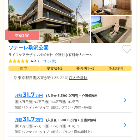
空室2室
ソナーレ駒沢公園
ライフケアデザイン株式会社
介護付き有料老人ホーム
4.3
(
口コミ2件
)
自立
要支援1•2
要介護1〜5
認知症可
東京都目黒区東が丘1-35-22
西太子堂駅
31.7
月額
万円
(入居金
3,390.0
万円) + 介護保険料
家
0
万円
管
4.2
万円
食
16.5
万円
他
11.0
万円
2
個室 / 20m
/ A-1タイプ（前払いプラン・満80～84歳）
31.7
月額
万円
(入居金
1,680.0
万円) + 介護保険料
家
0
万円
管
4.2
万円
食
16.5
万円
他
11.0
万円
2
個室 / 20m
/ A-1タイプ（前払いプラン・満90歳以上）