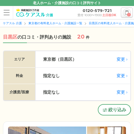
老人ホーム・介護施設の口コミ評判サイト
0120-579-721
掲載施設5万件超
0
受付 10:00〜19:00
土日祝OK
ケアスル 介護
東京都の有料老人ホーム・介護施設一覧
目黒区の有料老人ホーム・介護施
20
目黒区
の
口コミ・評判ありの施設
件
変更
東京都（目黒区）
エリア
指定なし
変更
料金
指定なし
変更
介護度/医療
絞り込み