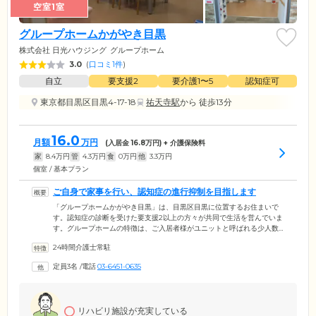
空室1室
グループホームかがやき目黒
株式会社 日光ハウジング
グループホーム
3.0
(
口コミ1件
)
自立
要支援2
要介護1〜5
認知症可
東京都目黒区目黒4-17-18
祐天寺駅
から 徒歩13分
16.0
月額
万円
(入居金
16.8
万円) + 介護保険料
家
8.4
万円
管
4.3
万円
食
0
万円
他
3.3
万円
個室 / 基本プラン
ご自身で家事を行い、認知症の進行抑制を目指します
「グループホームかがやき目黒」は、目黒区目黒に位置するお住まいで
す。認知症の診断を受けた要支援2以上の方々が共同で生活を営んでいま
す。グループホームの特徴は、ご入居者様がユニットと呼ばれる少人数
のグループを組んで暮らす点。ユニット内で掃除や洗濯などの家事を分
24時間介護士常駐
担し、無理のない範囲で役割を担っていただきます。ご自身の役割を果
たす責任感や達成感が、認知症の進行抑制に効果があるとされていま
定員3名
/
電話
03-6451-0635
す。また、当ホームでは、生活のうえでの動作を機能訓練としてとらえ
る「生活リハビリ」を採用。一般的な機能訓練に不安をお持ちの方でも
取り組みやすく、身体機能の維持・向上の効果が期待できます。
リハビリ施設が充実している