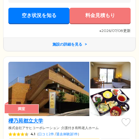
空き状況を知る
料金見積もり
※2026/07/08更新
施設の詳細を見る
満室
櫻乃苑都立大学
株式会社アサヒコーポレーション
介護付き有料老人ホーム
4.1
(
口コミ2件
/
退去体験談1件
)