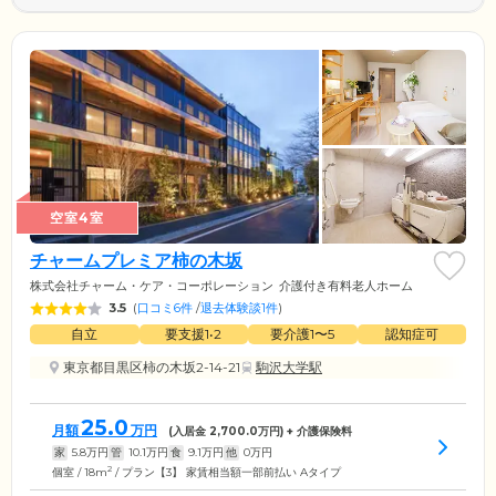
空室4室
チャームプレミア柿の木坂
株式会社チャーム・ケア・コーポレーション
介護付き有料老人ホーム
3.5
(
口コミ6件
/
退去体験談1件
)
自立
要支援1•2
要介護1〜5
認知症可
東京都目黒区柿の木坂2-14-21
駒沢大学駅
25.0
月額
万円
(入居金
2,700.0
万円) + 介護保険料
家
5.8
万円
管
10.1
万円
食
9.1
万円
他
0
万円
2
個室 / 18m
/ プラン【3】 家賃相当額一部前払い Aタイプ