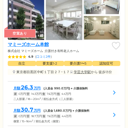
空室あり
マミーズホーム本館
株式会社 マミーズホーム
介護付き有料老人ホーム
4.9
(
口コミ2件
)
自立
要支援1•2
要介護1〜5
認知症可
東京都目黒区中町１丁目２７−１７
学芸大学駅
から 徒歩13分
26.3
月額
万円
(入居金
990.0
万円) + 介護保険料
家
0
万円
管
14.3
万円
食
7.6
万円
他
4.4
万円
2
二人部屋 / 18～20m
/ 前払金方式（二人部屋）
30.7
月額
万円
(入居金
1,680.0
万円) + 介護保険料
家
0
万円
管
18.7
万円
食
7.6
万円
他
4.4
万円
2
個室 / 15~16m
/ 前払金方式（個室）