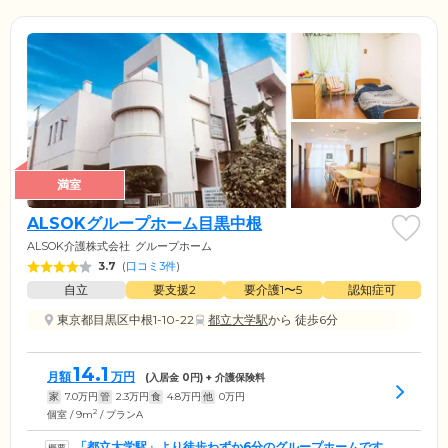
満室
ALSOKグループホーム目黒中根
ALSOK介護株式会社
グループホーム
3.7
(
口コミ3件
)
自立
要支援2
要介護1〜5
認知症可
東京都目黒区中根1-10-22
都立大学駅
から 徒歩6分
14.1
月額
万円
(入居金
0
円) + 介護保険料
家
7.0
万円
管
2.3
万円
食
4.8
万円
他
0
万円
2
個室 / 9m
/ プランA
「都立大学駅」より徒歩わずか6分のグループホームです