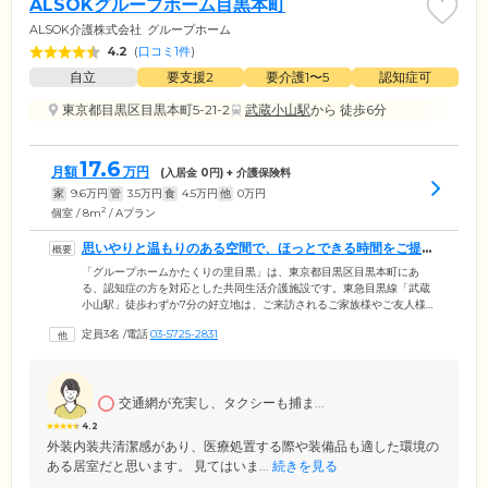
ALSOKグループホーム目黒本町
ALSOK介護株式会社
グループホーム
4.2
(
口コミ1件
)
自立
要支援2
要介護1〜5
認知症可
東京都目黒区目黒本町5-21-2
武蔵小山駅
から 徒歩6分
17.6
月額
万円
(入居金
0
円) + 介護保険料
家
9.6
万円
管
3.5
万円
食
4.5
万円
他
0
万円
2
個室 / 8m
/ Aプラン
思いやりと温もりのある空間で、ほっとできる時間をご提供
しています
「グループホームかたくりの里目黒」は、東京都目黒区目黒本町にあ
る、認知症の方を対応とした共同生活介護施設です。東急目黒線「武蔵
小山駅」徒歩わずか7分の好立地は、ご来訪されるご家族様やご友人様に
喜ばれているポイントのひとつ。ご家族様とのご面会を心待ちにされて
定員3名
/
電話
03-5725-2831
いるご入居者様も多くいらっしゃいますので、ぜひお気軽にお立ち寄り
ください。当ホームには、認知症ケアに精通した介護スタッフが24時間
365日常駐。思いやりと温もりのある空間で、料理や掃除、洗濯などの日
常生活を中心に、散歩、歌唱、体操などのアクティビティまで、みなさ
交通網が充実し、タクシーも捕ま...
まにほっとしていただける時間をご提案しています。
4.2
外装内装共清潔感があり、医療処置する際や装備品も適した環境の
ある居室だと思います。 見てはいま...
続きを見る