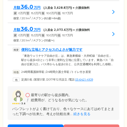
36.0
月額
万円
(入居金
3,628.8
万円) + 介護保険料
家
0
万円
管
15.3
万円
食
10.0
万円
他
10.7
万円
2
個室 / 20.1m
/ Aプラン(82歳〜84歳)
36.0
月額
万円
(入居金
2,073.6
万円) + 介護保険料
家
0
万円
管
15.3
万円
食
10.0
万円
他
10.7
万円
2
個室 / 20.1m
/ Aプラン(93歳〜)
便利な立地とアクセスのよさが魅力です
「東急ウェリナケア自由が丘」は、東急東横線・大井町線「自由が丘」
駅から徒歩4分という非常に便利な立地に位置しています。東急バス「自
由が丘駅入口」バス停からも徒歩2分と、公共交通機関を利用した移動も
容易です。これにより、ご入居者様が気軽にお出かけを楽しんだり、ご
24時間看護師常駐
/
24時間介護士常駐
/
トイレ付き居室
家族様やご友人様がスムーズに面会に来られる環境が整っています。ま
た、ホーム周辺にはおしゃれなカフェやブティックが点在しており、い
定員51名
/
居室51室
/
2017年12月設立
/
電話
03-6421-4109
つまでもいきいきと豊かな暮らしを育みたい方にはぴったりな環境で
す。そのほか、四季折々違った表情をみせる「九品仏川緑道」も徒歩圏
内です。
最寄りの駅から徒歩圏内。
総費用が、どうなるかが気になった。
3.6
パンフレットがよく書けており、色々なケースにあてはめてまとま
った下調べが出来た、考えが比較出来...
続きを見る