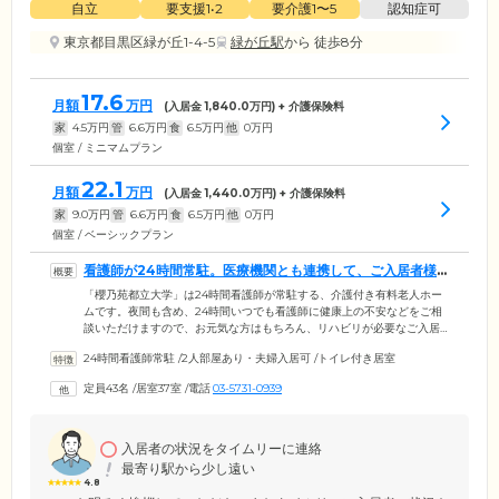
自立
要支援1•2
要介護1〜5
認知症可
東京都目黒区緑が丘1-4-5
緑が丘駅
から 徒歩8分
17.6
月額
万円
(入居金
1,840.0
万円) + 介護保険料
家
4.5
万円
管
6.6
万円
食
6.5
万円
他
0
万円
個室 / ミニマムプラン
22.1
月額
万円
(入居金
1,440.0
万円) + 介護保険料
家
9.0
万円
管
6.6
万円
食
6.5
万円
他
0
万円
個室 / ベーシックプラン
看護師が24時間常駐。医療機関とも連携して、ご入居者様
の健康を守ります
「櫻乃苑都立大学」は24時間看護師が常駐する、介護付き有料老人ホー
ムです。夜間も含め、24時間いつでも看護師に健康上の不安などをご相
談いただけますので、お元気な方はもちろん、リハビリが必要なご入居
者様にも安心して毎日をお過ごしいただけます。また「奥沢病院」など
24時間看護師常駐
/
2人部屋あり・夫婦入居可
/
トイレ付き居室
の提携病院とも24時間連絡がとれる体制が整っています。健康診断を受
診できるほか、健康相談も受け付けています。万が一の際は夜間や休日
定員43名
/
居室37室
/
電話
03-5731-0939
でもご対応いたします。胃ろう、インスリン注射、人工肛門、がん末期
など医療的ケアが必要な方にも対応いたしますので、健康に不安をお持
ちの方も、ぜひ当ホームにご相談ください。
入居者の状況をタイムリーに連絡
最寄り駅から少し遠い
4.8