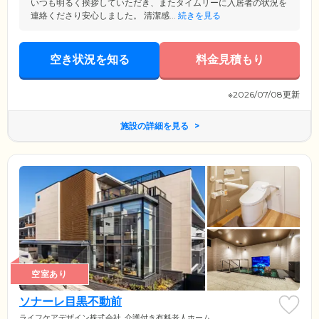
いつも明るく挨拶していただき、またタイムリーに入居者の状況を
連絡くださり安心しました。 清潔感...
続きを見る
空き状況を知る
料金見積もり
※2026/07/08更新
施設の詳細を見る
空室あり
ソナーレ目黒不動前
ライフケアデザイン株式会社
介護付き有料老人ホーム