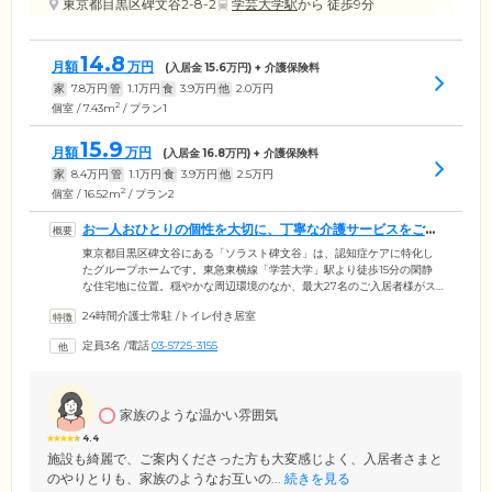
東京都目黒区碑文谷2-8-2
学芸大学駅
から 徒歩9分
14.8
月額
万円
(入居金
15.6
万円) + 介護保険料
家
7.8
万円
管
1.1
万円
食
3.9
万円
他
2.0
万円
2
個室 / 7.43m
/ プラン1
15.9
月額
万円
(入居金
16.8
万円) + 介護保険料
家
8.4
万円
管
1.1
万円
食
3.9
万円
他
2.5
万円
2
個室 / 16.52m
/ プラン2
お一人おひとりの個性を大切に、丁寧な介護サービスをご提
供いたします
東京都目黒区碑文谷にある「ソラスト碑文谷」は、認知症ケアに特化し
たグループホームです。東急東横線「学芸大学」駅より徒歩15分の閑静
な住宅地に位置。穏やかな周辺環境のなか、最大27名のご入居者様がス
タッフのサポートのもと共同生活を営んでいます。24時間365日常駐する
24時間介護士常駐
/
トイレ付き居室
ケアスタッフは、ご入居者様お一人おひとりの個性を大切に、丁寧な介
護サービスを心掛けています。日々の安否確認はもちろん、夜間の見回
定員3名
/
電話
03-5725-3155
りも怠りません。そのほか、レクリエーションのお誘いや水分摂取の促
しなど、より活動的に暮らしていただけるようアプローチしています。
家族のような温かい雰囲気
4.4
施設も綺麗で、ご案内くださった方も大変感じよく、入居者さまと
のやりとりも、家族のようなお互いの...
続きを見る