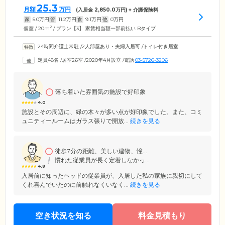
25.3
月額
万円
(入居金
2,850.0
万円) + 介護保険料
家
5.0
万円
管
11.2
万円
食
9.1
万円
他
0
万円
2
個室 / 20m
/ プラン【3】 家賃相当額一部前払い Bタイプ
24時間介護士常駐
/
2人部屋あり・夫婦入居可
/
トイレ付き居室
定員48名
/
居室26室
/
2020年4月設立
/
電話
03-5726-3206
落ち着いた雰囲気の施設で好印象
4.0
施設とその周辺に、緑の木々が多い点が好印象でした。また、コミ
ュニティールームはガラス張りで開放...
続きを見る
徒歩7分の距離、美しい建物、憧...
慣れた従業員が長く定着しなかっ...
4.8
入居前に知ったヘッドの従業員が、入居した私の家族に親切にして
くれ喜んでいたのに前触れなくいなく...
続きを見る
空き状況を知る
料金見積もり