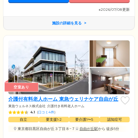
※2026/07/08更新
施設の詳細を見る
空室あり
介護付有料老人ホーム 東急ウェリナケア自由が丘
東急ウェルネス株式会社
介護付き有料老人ホーム
4.1
(
口コミ4件
)
自立
要支援1•2
要介護1〜5
認知症可
東京都目黒区自由が丘３丁目８−７
自由が丘駅
から 徒歩5分