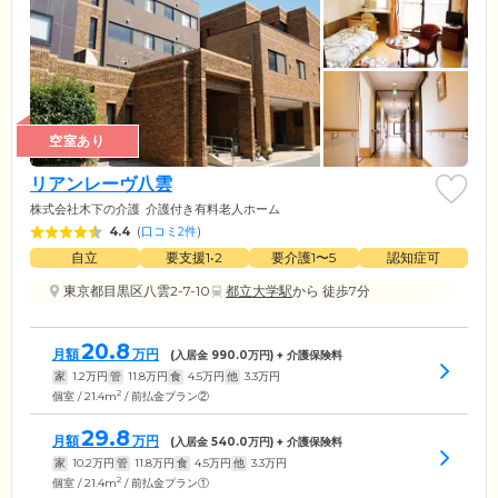
空室あり
リアンレーヴ八雲
株式会社木下の介護
介護付き有料老人ホーム
4.4
(
口コミ2件
)
自立
要支援1•2
要介護1〜5
認知症可
東京都目黒区八雲2-7-10
都立大学駅
から 徒歩7分
20.8
月額
万円
(入居金
990.0
万円) + 介護保険料
家
1.2
万円
管
11.8
万円
食
4.5
万円
他
3.3
万円
2
個室 / 21.4m
/ 前払金プラン②
29.8
月額
万円
(入居金
540.0
万円) + 介護保険料
家
10.2
万円
管
11.8
万円
食
4.5
万円
他
3.3
万円
2
個室 / 21.4m
/ 前払金プラン①