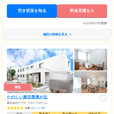
空き状況を知る
料金見積もり
※2026/07/15更新
施設の詳細を見る
満室
たのしい家目黒東が丘
株式会社ケア21
グループホーム
4.8
(
口コミ1件
)
自立
要支援2
要介護1〜5
認知症可