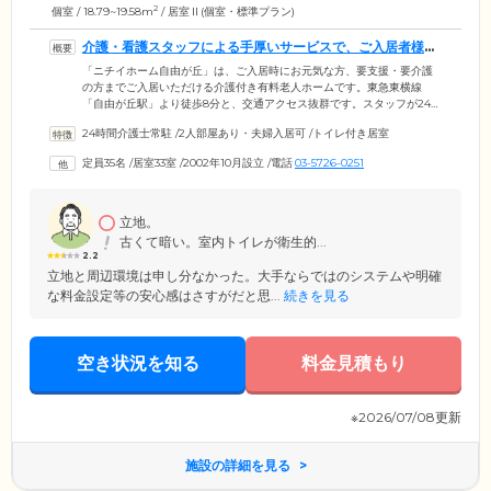
2
個室 / 18.79~19.58m
/ 居室Ⅱ(個室・標準プラン)
介護・看護スタッフによる手厚いサービスで、ご入居者様を
見守ります
「ニチイホーム自由が丘」は、ご入居時にお元気な方、要支援・要介護
の方までご入居いただける介護付き有料老人ホームです。東急東横線
「自由が丘駅」より徒歩8分と、交通アクセス抜群です。スタッフが24時
間常駐。手厚いケアサービスをご提供しております。各お部屋にはナー
24時間介護士常駐
/
2人部屋あり・夫婦入居可
/
トイレ付き居室
スコールが設置されており、急な体調不良の際も、ボタンひとつでスタ
ッフが駆け付けます。ご入居者様のお部屋は、完全個室でご用意してい
定員35名
/
居室33室
/
2002年10月設立
/
電話
03-5726-0251
ます。ご夫婦でご入居可能なお部屋もございますので、ご希望があれば
ご相談ください。各居室には、寝具付きの介護用電動ベッド、ナースコ
ール、車いす対応洗面台、暖房便座機能付トイレなどを標準装備してい
ます。
立地。
古くて暗い。室内トイレが衛生的...
2.2
立地と周辺環境は申し分なかった。大手ならではのシステムや明確
な料金設定等の安心感はさすがだと思...
続きを見る
空き状況を知る
料金見積もり
※2026/07/08更新
施設の詳細を見る