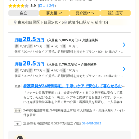
3.9
(
口コミ2件
)
自立
要支援1•2
要介護1〜5
認知症可
東京都目黒区下目黒5-10-16
武蔵小山駅
から 徒歩11分
28.5
月額
万円
(入居金
3,885.0
万円) + 介護保険料
家
0
万円
管
12.7
万円
食
4.8
万円
他
11.0
万円
2
個室 / 20m
/ A1タイプ(前払い月額利用料を抑えたプラン・80～84歳の方・要介護3の場合)
28.5
月額
万円
(入居金
2,716.2
万円) + 介護保険料
家
0
万円
管
12.7
万円
食
4.8
万円
他
11.0
万円
2
個室 / 20m
/ A1タイプ(前払い月額利用料を抑えたプラン・85～89歳の方・要介護3の場合)
看護職員が24時間常駐。手厚いケアで安心して暮らせるお
住まいです
「ソナーレ目黒不動前」は、介護を必要とするご入居者様に安心して暮
らしていただけるよう、幅広いケアをご提供するお住まいです。ホーム
には介護保険法基準を上回る数の介護・看護職員を配置し、ご入居者様
へ手厚いサービス提供を実現。看護職員は24時間常駐していますので、
24時間看護師常駐
/
24時間介護士常駐
/
2人部屋あり・夫婦入居可
/
トイレ
医療依存度が上がっても安心してお過ごしいただけます。ホームがある
付き居室
のは、東急目黒線「不動前」駅から徒歩13分に位置する閑静な住宅街。
すぐ近くには緑豊かな「都立林試の森公園」があり、天気のよい日には
定員65名
/
居室51室
/
2022年3月設立
/
電話
03-6451-2523
森林浴を楽しむこともできます。都心にありながら落ち着いた環境が魅
力の当ホームで、充実した毎日をお楽しみください。