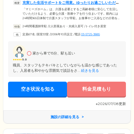
充実した生活サポートをご用意。ゆったりお過ごしいただけ
るホームです
「マミーズホーム」は、介護を必要とするご高齢者様に安心して生活し
ていただけるよう、必要な介護・医療ケアを行う住まいです。館内には
24時間365日体制で介護スタッフが常駐。お食事やご入浴などの介助をは
じめ、お洗濯やお買い物代行、郵便物や宅配物の受け取りなど、日常生
24時間看護師常駐
/
2人部屋あり・夫婦入居可
/
トイレ付き居室
活の細かなサポートも対応可能です。夜間の安否確認も実施しておりま
すので、ご家族様もご安心ください。そのほか、ゆったりお過ごしいた
定員67名
/
居室33室
/
2006年10月設立
/
電話
03-5725-3885
だけるよう居室は全てトイレ・洗面台完備の個室をご用意しました。ご
夫婦やごきょうだいで暮らせる広いお部屋もございますので、ぜひ一度
ご相談ください。
家から車で15分、駅も近い
5.0
職員、スタッフもテキパキとしていながらも温かな感じであった
し、入居者も和やかな雰囲気で談話をさ...
続きを見る
空き状況を知る
料金見積もり
※2026/07/08更新
施設の詳細を見る