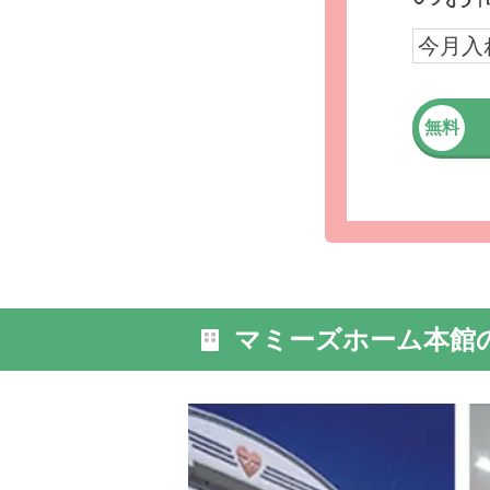
今月入
無料
外観: 2
水」があ
マミーズホーム本館