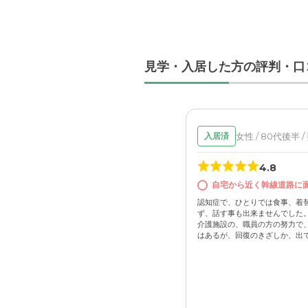
見学・入居した方の評判・口
女性 / 80代後半 
入居済
4.8
自宅から近く幹線道路に
認知症で、ひとりでは食事、着
ず、話す事も出来ませんでした
介護施設の、職員の方の努力で
はあるが、回復のきざしか、出てき