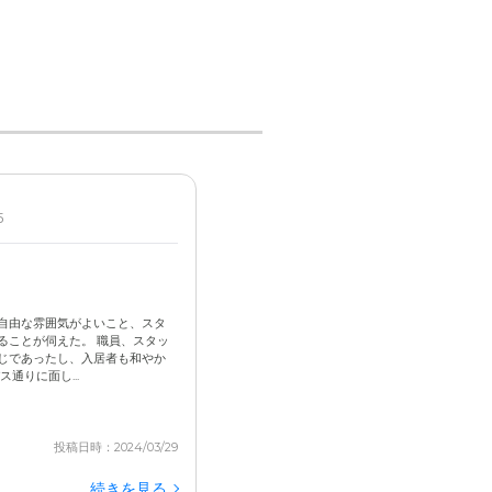
5
自由な雰囲気がよいこと、スタ
ることが伺えた。 職員、スタッ
じであったし、入居者も和やか
通りに面し...
投稿日時：2024/03/29
続きを見る