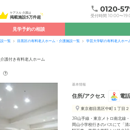
0120-57
ケアスル 介護は
受付時間 10:00〜19:
掲載施設5万件超
見学予約の相談
施設一覧
目黒区の有料老人ホーム・介護施設一覧
学芸大学駅の有料老人ホー
介護付き有料老人ホーム
）
?
基本情報
住所/アクセス
電
地図
東京都目黒区中町１丁目２
JR山手線・東京メトロ南北線
岡山小学校行きのバスにて「清