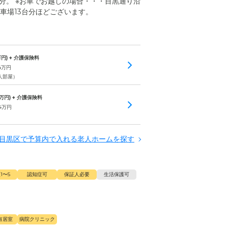
分。 ※お車でお越しの場合・・・目黒通り沿
車場13台分ほどございます。
円) + 介護保険料
4
万円
人部屋）
万円) + 介護保険料
4
万円
目黒区で予算内で入れる老人ホームを探す
1〜5
認知症可
保証人必要
生活保護可
有居室
病院クリニック