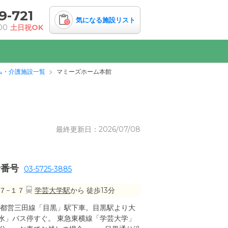
9-721
気になる施設リスト
0
00
土日祝OK
ム・介護施設一覧
マミーズホーム本館
最終更新日：2026/07/08
話番号
03-5725-3885
７−１７
学芸大学駅
から 徒歩13分
・都営三田線「目黒」駅下車。目黒駅より大
水」バス停すぐ。 東急東横線「学芸大学」