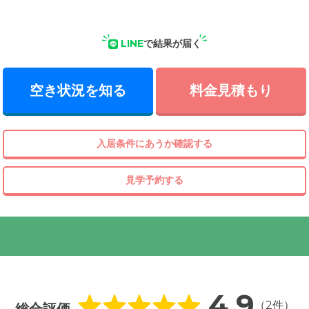
LINE
で結果が届く
空き状況を知る
料金見積もり
入居条件にあうか確認する
見学予約する
4.9
（2件）
総合評価