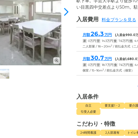
駅下車。学芸大学駅より徒歩10
い目黒四中交差点より50m。駐
入居費用
料金プランを見る
26.3
月額
万円
(入居金
990.0
万
家
0
万円
管
14.3
万円
食
7.6
万円
他
4.
2
二人部屋 / 18～20m
/ 前払金方式（二
30.7
月額
万円
(入居金
1,680.0
家
0
万円
管
18.7
万円
食
7.6
万円
他
4.
2
個室 / 15~16m
/ 前払金方式（個室）
入居条件
自立
要支援1・2
要介護
引受人必要
こだわり・特徴
24時間看護
2人部屋有
トイレ