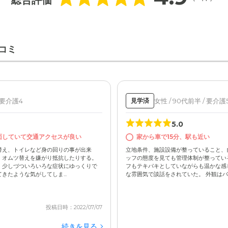
コミ
/ 要介護4
女性 / 90代前半 / 要介護
見学済
5.0
面していて交通アクセスが良い
家から車で15分、駅も近い
替え、トイレなど身の回りの事が出来
立地条件、施設設備が整っていること、
。オムツ替えを嫌がり抵抗したりする。
ッフの態度を見ても管理体制が整ってい
、少しづついろいろな症状にゆっくりで
フもテキパキとしていながらも温かな感
たような気がしてしま...
な雰囲気で談話をされていた。 外観はバス
投稿日時：2022/07/07
続きを見る