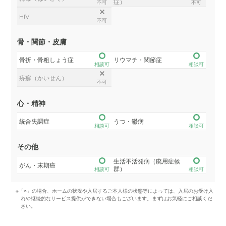
症）
不可
不可
HIV
不可
骨・関節・皮膚
骨折・骨粗しょう症
リウマチ・関節症
相談可
相談可
疥癬（かいせん）
不可
心・精神
統合失調症
うつ・鬱病
相談可
相談可
その他
生活不活発病（廃用症候
がん・末期癌
群）
相談可
相談可
※「○」の場合、ホームの状況や入居するご本人様の状態等によっては、入居のお受け入
れや継続的なサービス提供ができない場合もございます。まずはお気軽にご相談くだ
さい。