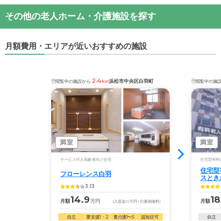
その他の老人ホーム・介護施設を探す
月額費用・エリアが近いおすすめの施設
2.4
浜松市中央区白羽町
閲覧中の施設から
km
閲覧中の施
満室
満室
サービス付き高齢者向け住宅
住宅型有料
住宅型
フローレンス白羽
スとき
3.13
14.9
18
月額
万円
月額
(入居金
0
万円
+介護保険料)
自立
要支援1・2
要介護1〜5
認知症可
自立