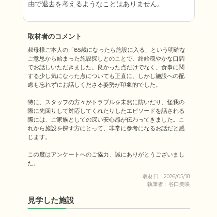
由で退去を考えるようなことはありません。
取材者のコメント
叔母様ご本人の「85歳になったら施設に入る」という明確な
ご意思から始まった施設探しとのことで、終始穏やかな口調
でお話しいただきました。良かった点だけでなく、食事に関
する少し気になった点についても正直に、しかし施設への配
慮も忘れずにお話しくださる姿勢が印象的でした。

特に、スタッフの方々がトラブルを未然に防いだり、怪我の
際に先回りして対応してくれたりしたエピソードを話される
際には、ご家族としての深い安心感が伝わってきました。こ
れから施設を探す方にとって、非常に参考になるお話だと感
じます。

この度はアンケートへのご協力、誠にありがとうございまし
た。
取材日：2026/05/18
執筆者：谷口美咲
見学した施設