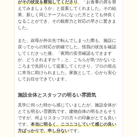
がその状況を察知してくださり
、「お食事の席を替
えてみましょうか」と提案してくれました。その結
果、新しく同じテーブルになった方ととても仲良く
なることができ、その観察力と対応の早さに驚きま
した。

また、叔母が外出先で転んでしまった際も、施設に
戻ってからの対応が的確でした。怪我の状況を確認
してくださった後、「夜間の安否確認もできます
が、どうされますか？」と、こちらが気づかないと
ころまで先回りして提案してくださり、プロの視点
に本当に助けられました。家族として、心から安心
してお任せできています。
施設全体とスタッフの明るい雰囲気
見学に伺った時から感じていましたが、施設全体が
とても明るい雰囲気です。建物自体の明るさもそう
ですが、何よりスタッフの方々の印象がとても良い
です。
本当に明るく、ニコニコしていて感じの良い
方ばっかりで、申し分ない
です。
