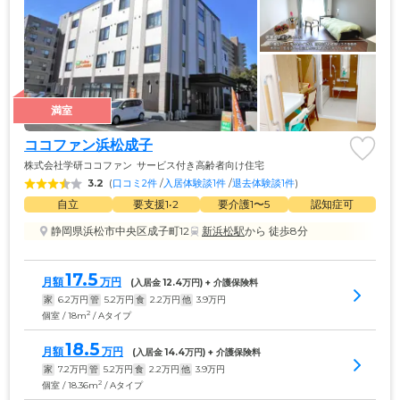
満室
ココファン浜松成子
株式会社学研ココファン
サービス付き高齢者向け住宅
3.2
(
口コミ2件
 /
入居体験談1件
 /
退去体験談1件
)
自立
要支援1•2
要介護1〜5
認知症可
静岡県浜松市中央区成子町12
新浜松駅
から 徒歩8分
17.5
月額
万円
(入居金 
12.4
万円) + 介護保険料
家
6.2
万円
管
5.2
万円
食
2.2
万円
他
3.9
万円
2
個室 / 18m
/ Aタイプ
18.5
月額
万円
(入居金 
14.4
万円) + 介護保険料
家
7.2
万円
管
5.2
万円
食
2.2
万円
他
3.9
万円
2
個室 / 18.36m
/ Aタイプ