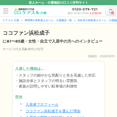
老人ホーム・介護施設の口コミ評判サイト
0120-579-721
掲載施設5万件超
0
受付 10:00〜19:00
土日祝OK
ケアスル 介護
静岡県の有料老人ホーム・介護施設一覧
浜松市の有料老人ホーム・介護施
ココファン浜松成子
に81〜85歳・女性・自立で入居中の方へのインタビュー
サービス付き高齢者向け住宅
投稿日：2026/05/29
入居した理由は...
スタッフの細やかな気配りと先を見越した対応
施設全体とスタッフの明るい雰囲気
家族が訪問しやすい駐車場の利便性
目次
入居者プロフィール
ココファン浜松成子を選んだ理由