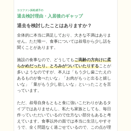
ココファン浜松成子の
退去検討理由・入居後のギャップ
退去を検討したことはありますか？
全体的に本当に満足しており、大きな不満はありま
せん。ただ唯一、食事については叔母から少し話を
聞くことがあります。

施設の食事なので、どうしても
ご高齢の方向けに柔
らかめだったり、とろみがついていたりする
ことが
多いようなのですが、本人は「もう少し歯ごたえの
あるものが食べたいな」「お肉がもっと出ると嬉し
いな」「量がもう少し欲しいな」といったことを言
っています。

ただ、叔母自身もともと食に強いこだわりがあるタ
イプではありませんし、私たち家族としても、毎日
作っていただいているので仕方ない部分もあると考
えています。食事以外の面では本当に生活しやすそ
うで、全く問題なく過ごせているので、この点が理