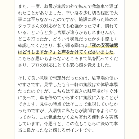
また、一度、叔母が施設の外で転んで救急車で運ば
れたことがありました。幸い唇を少し切る程度で大
事には至らなかったのですが、施設に戻った時のス
タッフさんの対応がとても心強かったです。慣れて
いる、というと少し言葉が違うかもしれませんが、
どこを打ったか、どういう状況だったかを手際よく
確認してくださり、私が帰る際には
「夜の安否確認
はどうしますか？」と声をかけてくださいました
。
こちらが思いもよらないところまで気を配ってくだ
さり、プロの対応にとても安心感を覚えました。

そして良い意味で想定外だったのは、駐車場の使い
やすさです。見学したもう一軒の施設は立体駐車場
だったのですが、こちらは平置きの駐車場がすぐ外
にあって、車を停めてからすぐに施設に入ることが
できます。見学の時点ではそこまで重視していなか
ったのですが、入居後に私たちが訪問するようにな
ってから、この気兼ねなく立ち寄れる便利さを実感
しています。今思うと、この点もこちらに決めて本
当に良かったなと感じるポイントです。