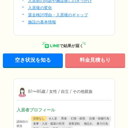
入居前の問題や施設探しのきっかけ
入居後の変化
退去検討理由・入居後のギャップ
施設の基本情報
LINE
で結果が届く
空き状況を知る
料金見積もり
81〜85歳 / 女性 / 自立 / その他親族
入居者プロフィール
症状なし
せん妄
異食
幻覚・錯視
自傷・他傷行為
認知症の
食事・入浴・服薬の拒否
昼夜逆転
物忘れ
暴力行為
状況