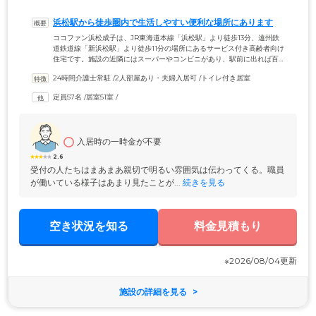
浜松駅から徒歩圏内で生活しやすい便利な場所にあります
ココファン浜松成子は、JR東海道本線「浜松駅」より徒歩13分、遠州鉄
道鉄道線「新浜松駅」より徒歩11分の場所にあるサービス付き高齢者向け
住宅です。施設の近隣にはスーパーやコンビニがあり、駅前に出れば百
貨店やショッピングモールもある、買い物に便利で生活しやすい立地に
24時間介護士常駐
 /
2人部屋あり・夫婦入居可
 /
トイレ付き居室
なっています。居室は、ミニキッチンとバス・トイレ、洗濯機置き場を
備えた自立型と、トイレ・洗面台付きの介護型の合わせて51戸。どちら
定員57名
 /
居室51室
 /
のタイプにも、おひとり用のワンルームとご夫婦でのご入居が可能な二
人用をご用意。ご自身に合ったタイプを選んでいただけます。
入居時の一時金が不要
2.6
受付の人たちはまあまあ親切で明るい雰囲気は伝わってくる。職員
が働いている様子はあまり見たことが...
 続きを見る
空き状況を知る
料金見積もり
※2026/08/04更新
施設の詳細を見る