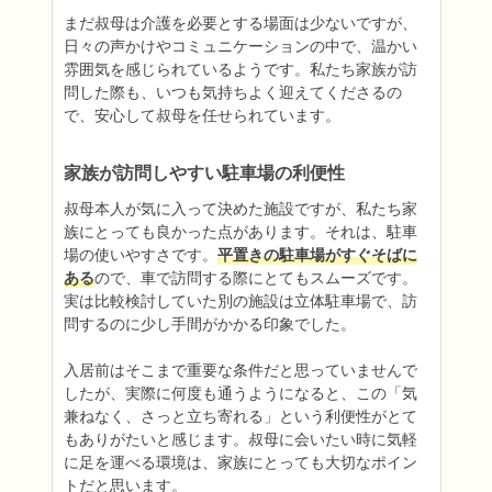
まだ叔母は介護を必要とする場面は少ないですが、
日々の声かけやコミュニケーションの中で、温かい
雰囲気を感じられているようです。私たち家族が訪
問した際も、いつも気持ちよく迎えてくださるの
で、安心して叔母を任せられています。
家族が訪問しやすい駐車場の利便性
叔母本人が気に入って決めた施設ですが、私たち家
族にとっても良かった点があります。それは、駐車
場の使いやすさです。
平置きの駐車場がすぐそばに
ある
ので、車で訪問する際にとてもスムーズです。
実は比較検討していた別の施設は立体駐車場で、訪
問するのに少し手間がかかる印象でした。

入居前はそこまで重要な条件だと思っていませんで
したが、実際に何度も通うようになると、この「気
兼ねなく、さっと立ち寄れる」という利便性がとて
もありがたいと感じます。叔母に会いたい時に気軽
に足を運べる環境は、家族にとっても大切なポイン
トだと思います。