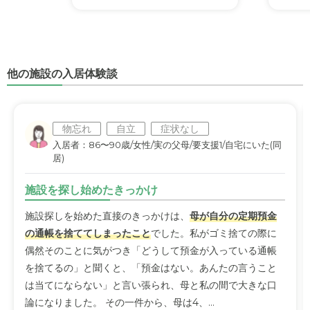
他の施設の入居体験談
物忘れ
自立
症状なし
入居者：86〜90歳/女性/実の父母/要支援1/自宅にいた(同
居)
施設を探し始めたきっかけ
施設探しを始めた直接のきっかけは、
母が自分の定期預金
の通帳を捨ててしまったこと
でした。私がゴミ捨ての際に
偶然そのことに気がつき「どうして預金が入っている通帳
を捨てるの」と聞くと、「預金はない。あんたの言うこと
は当てにならない」と言い張られ、母と私の間で大きな口
論になりました。 その一件から、母は4、...