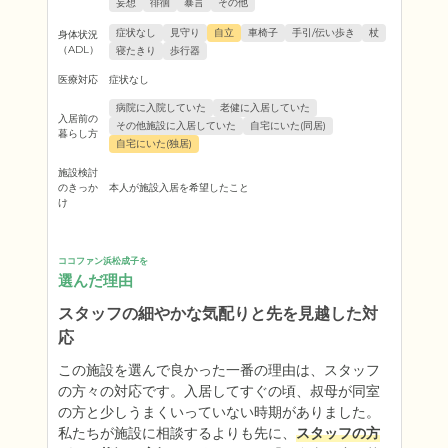
妄想
徘徊
暴言
その他
症状なし
見守り
自立
車椅子
手引/伝い歩き
杖
身体状況
（ADL）
寝たきり
歩行器
医療対応
症状なし
病院に入院していた
老健に入居していた
入居前の
その他施設に入居していた
自宅にいた(同居)
暮らし方
自宅にいた(独居)
施設検討
のきっか
本人が施設入居を希望したこと
け
ココファン浜松成子を
選んだ理由
スタッフの細やかな気配りと先を見越した対
応
この施設を選んで良かった一番の理由は、スタッフ
の方々の対応です。入居してすぐの頃、叔母が同室
の方と少しうまくいっていない時期がありました。
私たちが施設に相談するよりも先に、
スタッフの方