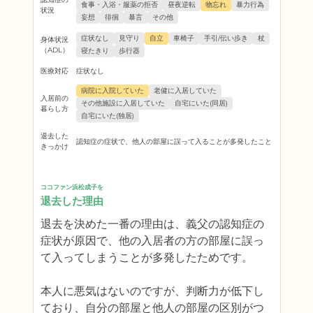
食事・入浴・服薬の拒否
昼夜逆転
物忘れ
暴力行為
状況
妄想
徘徊
暴言
その他
症状なし
見守り
自立
車椅子
手引/伝い歩き
杖
身体状況
（ADL）
寝たきり
歩行器
医療対応
症状なし
病院に入院していた
老健に入居していた
入居前の
その他施設に入居していた
自宅にいた(同居)
暮らし方
自宅にいた(独居)
退去した
認知症の症状で、他人の部屋に誤って入ることが多発したこと
きっかけ
ココファン浜松成子を
退去した理由
退去を決めた一番の理由は、義父の認知症の
症状が原因で、他の入居者の方の部屋に誤っ
て入ってしまうことが多発したためです。

本人に悪気はないのですが、判断力が低下し
ており、自分の部屋と他人の部屋の区別がつ