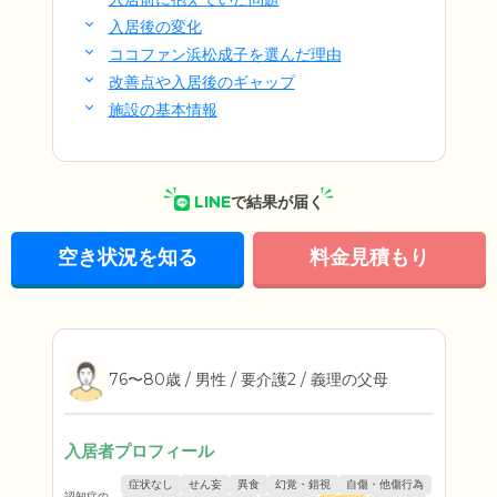
入居後の変化
ココファン浜松成子を選んだ理由
改善点や入居後のギャップ
施設の基本情報
LINE
で結果が届く
空き状況を知る
料金見積もり
76〜80歳 / 男性 / 要介護2 / 義理の父母
入居者プロフィール
症状なし
せん妄
異食
幻覚・錯視
自傷・他傷行為
認知症の