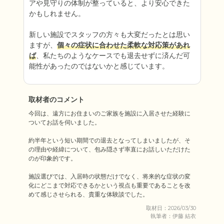
アや見守りの体制が整っていると、より安心できた
かもしれません。

新しい施設でスタッフの方々も大変だったとは思い
ますが、
個々の症状に合わせた柔軟な対応策があれ
ば
、私たちのようなケースでも退去せずに済んだ可
能性があったのではないかと感じています。
取材者のコメント
今回は、遠方にお住まいのご家族を施設に入居させた経験に
ついてお話を伺いました。

約半年という短い期間での退去となってしまいましたが、そ
の理由や経緯について、包み隠さず率直にお話しいただけた
のが印象的です。

施設選びでは、入居時の状態だけでなく、将来的な症状の変
化にどこまで対応できるかという視点も重要であることを改
めて感じさせられる、貴重な体験談でした。
取材日：2026/03/30
執筆者：伊藤 結衣