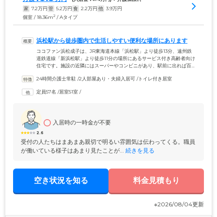
家
7.2
万円
管
5.2
万円
食
2.2
万円
他
3.9
万円
2
個室 / 18.36m
/ Aタイプ
浜松駅から徒歩圏内で生活しやすい便利な場所にあります
ココファン浜松成子は、JR東海道本線「浜松駅」より徒歩13分、遠州鉄
道鉄道線「新浜松駅」より徒歩11分の場所にあるサービス付き高齢者向け
住宅です。施設の近隣にはスーパーやコンビニがあり、駅前に出れば百
貨店やショッピングモールもある、買い物に便利で生活しやすい立地に
24時間介護士常駐
 /
2人部屋あり・夫婦入居可
 /
トイレ付き居室
なっています。居室は、ミニキッチンとバス・トイレ、洗濯機置き場を
備えた自立型と、トイレ・洗面台付きの介護型の合わせて51戸。どちら
定員57名
 /
居室51室
 /
のタイプにも、おひとり用のワンルームとご夫婦でのご入居が可能な二
人用をご用意。ご自身に合ったタイプを選んでいただけます。
入居時の一時金が不要
2.6
受付の人たちはまあまあ親切で明るい雰囲気は伝わってくる。職員
が働いている様子はあまり見たことが...
 続きを見る
空き状況を知る
料金見積もり
※2026/08/04更新