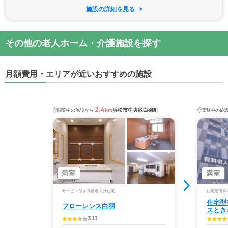
施設の詳細を見る
その他の老人ホーム・介護施設を探す
月額費用・エリアが近いおすすめの施設
2.4
浜松市中央区白羽町
閲覧中の施設から
km
閲覧中の施
満室
満室
サービス付き高齢者向け住宅
住宅型有料
住宅型
フローレンス白羽
スとき
3.13