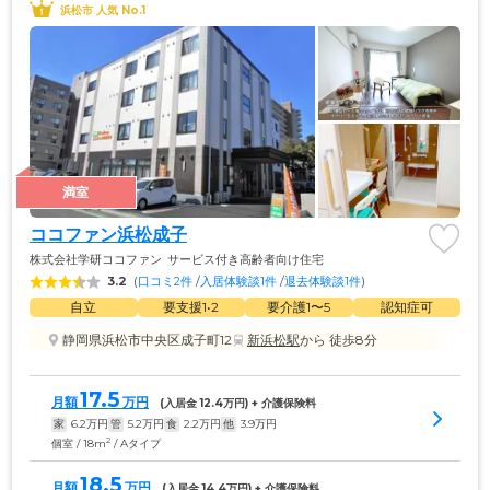
浜松市 人気 No.1
満室
ココファン浜松成子
株式会社学研ココファン
サービス付き高齢者向け住宅
3.2
(
口コミ2件
 /
入居体験談1件
 /
退去体験談1件
)
自立
要支援1•2
要介護1〜5
認知症可
静岡県浜松市中央区成子町12
新浜松駅
から 徒歩8分
17.5
月額
万円
(入居金 
12.4
万円) + 介護保険料
家
6.2
万円
管
5.2
万円
食
2.2
万円
他
3.9
万円
2
個室 / 18m
/ Aタイプ
18.5
月額
万円
(入居金 
14.4
万円) + 介護保険料