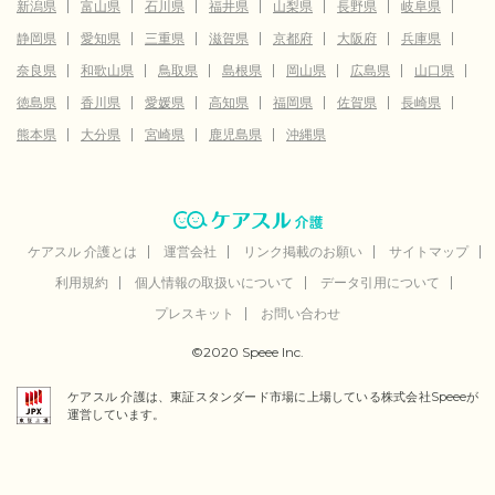
新潟県
富山県
石川県
福井県
山梨県
長野県
岐阜県
静岡県
愛知県
三重県
滋賀県
京都府
大阪府
兵庫県
奈良県
和歌山県
鳥取県
島根県
岡山県
広島県
山口県
徳島県
香川県
愛媛県
高知県
福岡県
佐賀県
長崎県
熊本県
大分県
宮崎県
鹿児島県
沖縄県
ケアスル 介護とは
運営会社
リンク掲載のお願い
サイトマップ
利用規約
個人情報の取扱いについて
データ引用について
プレスキット
お問い合わせ
©2020 Speee Inc.
ケアスル 介護は、東証スタンダード市場に上場している株式会社Speeeが
運営しています。