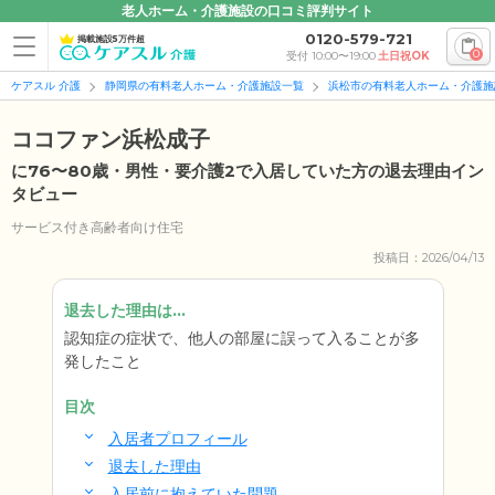
老人ホーム・介護施設の口コミ評判サイト
0120-579-721
掲載施設5万件超
0
受付 10:00〜19:00
土日祝OK
ケアスル 介護
静岡県の有料老人ホーム・介護施設一覧
浜松市の有料老人ホーム・介護施
ココファン浜松成子
に76〜80歳・男性・要介護2で入居していた方の退去理由イン
タビュー
サービス付き高齢者向け住宅
投稿日：2026/04/13
退去した理由は...
認知症の症状で、他人の部屋に誤って入ることが多
発したこと
目次
入居者プロフィール
退去した理由
入居前に抱えていた問題