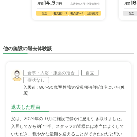
14.9
18
月額
万円
月額
(入居金
0
万円
+介護保険料)
自立
要支援1・2
要介護1〜5
認知症可
自立
他の施設の退去体験談
食事・入浴・服薬の拒否
自立
症状なし
入居者：86〜90歳/男性/実の父母/要介護1/自宅にいた(独
居)
退去した理由
父は、2024年の10月に施設で静かに息を引き取りました。
入居してから約1年半、スタッフの皆様には本当によくして
いただき、穏やかな最期を迎えることができたのだと思い