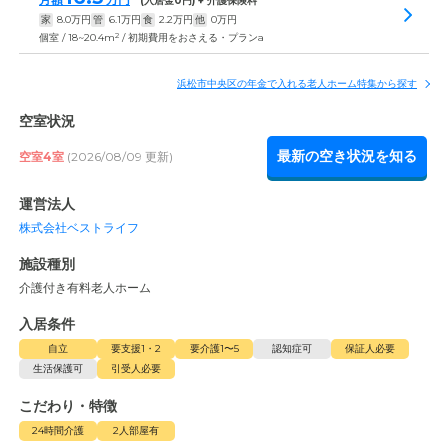
(入居金
0
円) + 介護保険料
家
8.0
万円
管
6.1
万円
食
2.2
万円
他
0
万円
2
個室 / 18~20.4m
/ 初期費用をおさえる・プランa
浜松市中央区の年金で入れる老人ホーム特集から探す
空室状況
最新の空き状況を知る
空室4室
(2026/08/09 更新)
運営法人
株式会社ベストライフ
施設種別
介護付き有料老人ホーム
入居条件
自立
要支援1・2
要介護1〜5
認知症可
保証人必要
生活保護可
引受人必要
こだわり・特徴
24時間介護
2人部屋有