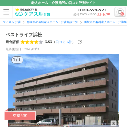
老人ホーム・介護施設の口コミ評判サイト
0120-579-721
掲載施設5万件超
0
受付 10:00〜19:00
土日祝OK
ケアスル 介護
静岡県の有料老人ホーム・介護施設一覧
浜松市の有料老人ホーム・介護施
ベストライフ浜松
総合評価
3.53
（
口コミ
6
件
）
?
最終更新日：2026/08/09
1
/
1
1
/
1
空室4室