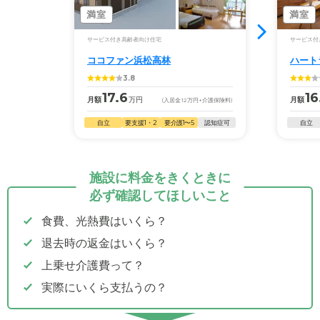
満室
満室
サービス付き高齢者向け住宅
サービス付
ココファン浜松高林
ハート
3.8
17.6
16
月額
万円
月額
(入居金
12
万円
+介護保険料)
自立
要支援1・2
要介護1〜5
認知症可
自立
施設に料金をきくときに
必ず確認してほしいこと
食費、光熱費はいくら？
退去時の返金はいくら？
上乗せ介護費って？
実際にいくら支払うの？