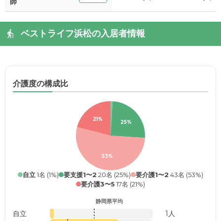
師
ベストライフ浜松の入居者情報
介護度の構成比
21%
25%
53%
自立
1名 (1%)
要支援1〜2
20名 (25%)
要介護1〜2
43名 (53%)
要介護3〜5
17名 (21%)
静岡県平均
自立
1人