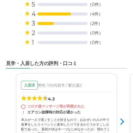
5
（0件）
4
（4件）
3
（2件）
2
（0件）
1
（0件）
見学・入居した方の評判・口コミ
男性 / 90代前半 / 要介護2
入居済
4.2
コロナ後マッサージ等が再開された
エアコン故障時の対応が遅かった
本人が一人で過ごすことが好きなので、おおぜいの人の中で
食事をしたりイベントに参加したりできるかどうかすこし心
配であった。 最初の頃は今一つなじめなかったが、慣れてく