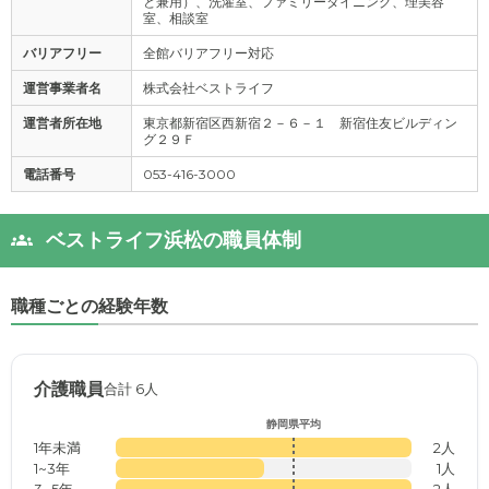
と兼用）、洗濯室、ファミリーダイニング、理美容
室、相談室
バリアフリー
全館バリアフリー対応
運営事業者名
株式会社ベストライフ
運営者所在地
東京都新宿区西新宿２－６－１ 新宿住友ビルディン
グ２９Ｆ
電話番号
053-416-3000
ベストライフ浜松の職員体制
職種ごとの経験年数
介護職員
合計 6人
静岡県平均
1年未満
2人
1~3年
1人
3~5年
2人