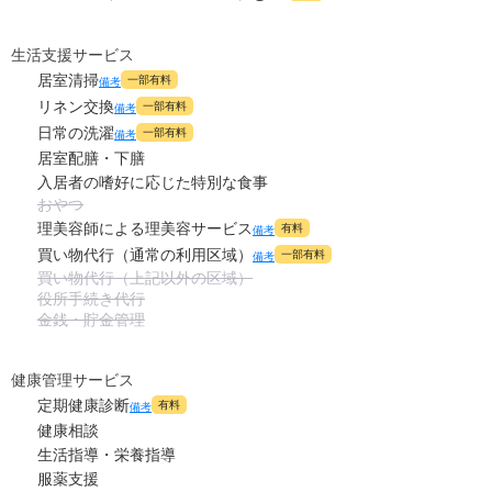
0
その他
万円
-
介護保険料
生活支援サービス
万円
居室清掃
一部有料
備考
リネン交換
一部有料
備考
日常の洗濯
一部有料
備考
居室配膳・下膳
入居者の嗜好に応じた特別な食事
おやつ
理美容師による理美容サービス
有料
備考
買い物代行（通常の利用区域）
一部有料
備考
買い物代行（上記以外の区域）
役所手続き代行
金銭・貯金管理
健康管理サービス
定期健康診断
有料
備考
健康相談
生活指導・栄養指導
服薬支援