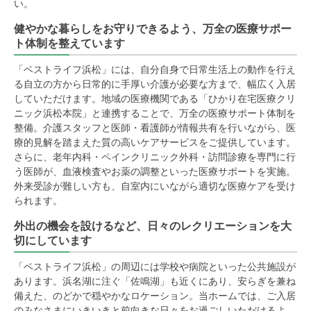
い。
健やかな暮らしをお守りできるよう、万全の医療サポー
ト体制を整えています
「ベストライフ浜松」には、自分自身で日常生活上の動作を行え
る自立の方から日常的に手厚い介護が必要な方まで、幅広く入居
していただけます。地域の医療機関である「ひかり在宅医療クリ
ニック浜松本院」と連携することで、万全の医療サポート体制を
整備。介護スタッフと医師・看護師が情報共有を行いながら、医
療的見解を踏まえた質の高いケアサービスをご提供しています。
さらに、老年内科・ペインクリニック外科・訪問診療を専門に行
う医師が、血液検査やお薬の調整といった医療サポートを実施。
外来受診が難しい方も、自室内にいながら適切な医療ケアを受け
られます。
外出の機会を設けるなど、日々のレクリエーションを大
切にしています
「ベストライフ浜松」の周辺には学校や病院といった公共施設が
あります。浜名湖に注ぐ「佐鳴湖」も近くにあり、安らぎを兼ね
備えた、のどかで穏やかなロケーション。当ホームでは、ご入居
のみなさまにいきいきと前向きな日々をお過ごしいただけるよ