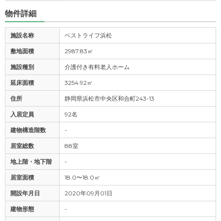
物件詳細
施設名称
ベストライフ浜松
敷地面積
2987.83㎡
施設種別
介護付き有料老人ホーム
延床面積
3254.92㎡
住所
静岡県浜松市中央区和合町243-13
入居定員
92名
建物構造階数
-
居室総数
88室
地上階・地下階
-
居室面積
18.0〜18.0㎡
開設年月日
2020年09月01日
建物形態
-