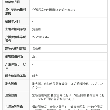
建築年月日
-
居住契約の権利
介護居室の利用権は継続されます。
形態
改築年月日
-
土地の権利形態
賃借権
介護保険事業所
2277103814
番号
建物の権利形態
賃借権
損害賠償保険
あり
介護保険サービ
-
ス
耐火建築物基準
耐火
消火設備
消火器、自動火災報知設備、火災通報設備、スプリン
クラー
居室設備
緊急通報装置:各居室内にあり、電話回線:各居室内にあ
り、テレビ回線:各居室内にあり
共用施設設備
機能訓練室（食堂と兼用）、健康管理室（一時介護室