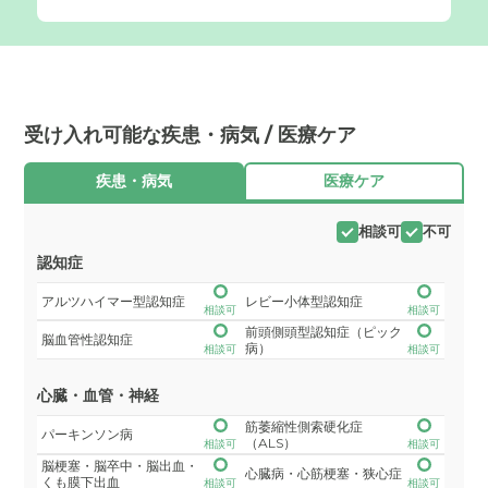
受け入れ可能な疾患・病気 / 医療ケア
疾患・病気
医療ケア
相談可
不可
認知症
アルツハイマー型認知症
レビー小体型認知症
相談可
相談可
前頭側頭型認知症（ピック
脳血管性認知症
病）
相談可
相談可
心臓・血管・神経
筋萎縮性側索硬化症
パーキンソン病
（ALS）
相談可
相談可
脳梗塞・脳卒中・脳出血・
心臓病・心筋梗塞・狭心症
くも膜下出血
相談可
相談可