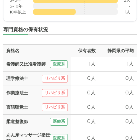
5~10年
-
10年以上
1人
専門資格の保有状況
資格名
保有者数
静岡県の平均
1人
1人
看護師又は准看護師
医療系
0人
0人
理学療法士
リハビリ系
0人
0人
作業療法士
リハビリ系
0人
0人
言語聴覚士
リハビリ系
0人
0人
柔道整復師
医療系
あん摩マッサージ指圧
0人
0人
医療系