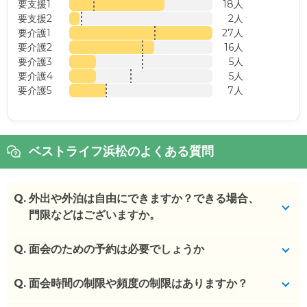
要支援1
18人
要支援2
2人
要介護1
27人
要介護2
16人
要介護3
5人
要介護4
5人
要介護5
7人
ベストライフ浜松のよくある質問
Q.
外出や外泊は自由にできますか？できる場合、
門限などはございますか。
Q.
お散歩、お買い物、外食等、原則、外出・外泊に制
面会のための予約は必要でしょうか
限はありません。
9:00～18:00の事務所稼働時間外の対応は、時間を
Q.
予約不要です。
面会時間の制限や頻度の制限はありますか？
要する場合があります。