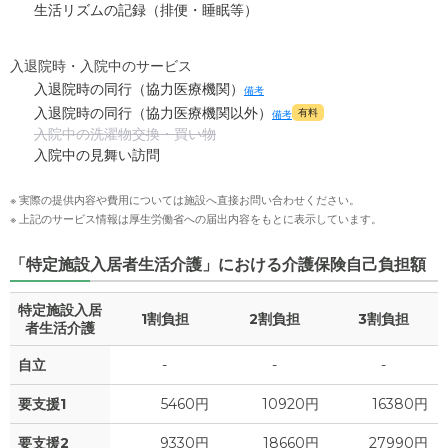
生活リズムの記録（排便・睡眠等）
入退院時・入院中のサービス
入退院時の同行（協力医療機関）
備考
入退院時の同行（協力医療機関以外）
有料
備考
入院中の洗濯物交換・買い物
入院中の見舞い訪問
※ 実際の提供内容や費用については施設へ直接お問い合わせください。
※ 上記のサービス情報は厚生労働省への届出内容をもとに表示しています。
「特定施設入居者生活介護」における介護保険自己負担額
特定施設入居
1割負担
2割負担
3割負担
者生活介護
自立
-
-
-
要支援1
5460円
10920円
16380円
要支援2
9330円
18660円
27990円