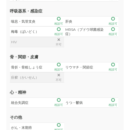
呼吸器系・感染症
喘息・気管支炎
肝炎
相談可
相談可
MRSA（ブドウ球菌感染
梅毒（ばいどく）
症）
相談可
相談可
HIV
不可
骨・関節・皮膚
骨折・骨粗しょう症
リウマチ・関節症
相談可
相談可
疥癬（かいせん）
不可
心・精神
統合失調症
うつ・鬱病
相談可
相談可
その他
がん・末期癌
相談可