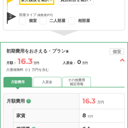
部屋タイプ
(複数選択可)
2
個室
二人部屋
相部屋
初期費用をおさえる・プランa
個室
16.3
0
月額：
入居金：
万円
万円
介護保険料
（-）
万円を含む
その他費用
月額費用
入居金
補足情報
16.3
月額費用
?
万円
8
家賃
万円