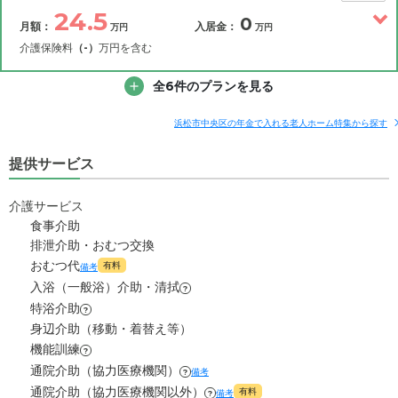
24.5
0
月額：
入居金：
万円
万円
14.2
月額費用
?
万円
介護保険料
（-）
万円を含む
5.9
その他費用
家賃
全6件のプランを見る
月額費用
入居金
万円
補足情報
6.1
管理費
?
浜松市中央区の年金で入れる老人ホーム特集から探す
万円
24.5
月額費用
?
万円
提供サービス
2.2
食費
?
万円
16.2
家賃
万円
0
介護サービス
水道・光熱費
万円
食事介助
6.1
管理費
?
万円
排泄介助・おむつ交換
0
上乗せ介護費
?
万円
おむつ代
有料
備考
2.2
食費
?
万円
入浴（一般浴）介助・清拭
0
その他
?
万円
特浴介助
?
0
水道・光熱費
万円
身辺介助（移動・着替え等）
-
介護保険料
万円
機能訓練
?
0
上乗せ介護費
?
万円
通院介助（協力医療機関）
備考
?
通院介助（協力医療機関以外）
有料
備考
?