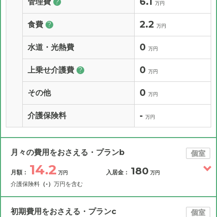
6.1
管理費
?
万円
2.2
食費
?
万円
0
水道・光熱費
万円
0
上乗せ介護費
?
万円
0
その他
万円
-
介護保険料
万円
月々の費用をおさえる・プランb
個室
14.2
180
月額：
入居金：
万円
万円
介護保険料
（-）
万円を含む
その他費用
月額費用
入居金
補足情報
初期費用をおさえる・プランc
個室