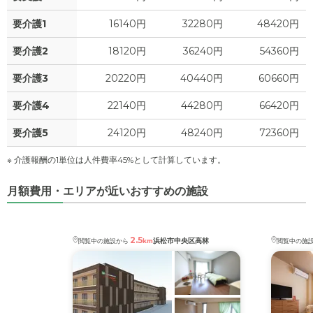
要介護1
16140円
32280円
48420円
要介護2
18120円
36240円
54360円
要介護3
20220円
40440円
60660円
要介護4
22140円
44280円
66420円
要介護5
24120円
48240円
72360円
※ 介護報酬の1単位は人件費率45%として計算しています。
月額費用・エリアが近いおすすめの施設
2.5
浜松市中央区高林
閲覧中の施設から
km
閲覧中の施