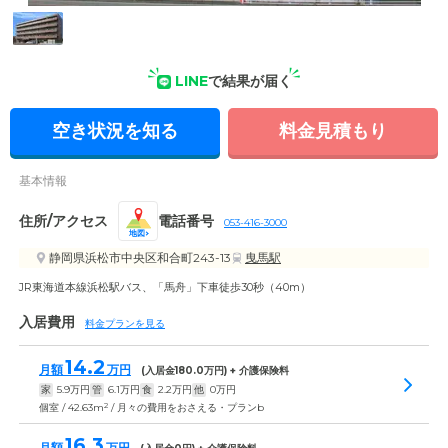
外観: 経験豊富なケアスタッフが24時間365日。ご入居お一人
おひとりの介護ニーズに寄り添っています。
LINE
で結果が届く
空き状況を知る
料金見積もり
基本情報
住所/アクセス
電話番号
053-416-3000
地図
静岡県浜松市中央区和合町243-13
曳馬駅
JR東海道本線浜松駅バス、「馬舟」下車徒歩30秒（40m）
入居費用
料金プランを見る
14.2
月額
万円
(入居金
180.0
万円) + 介護保険料
家
5.9
万円
管
6.1
万円
食
2.2
万円
他
0
万円
2
個室 / 42.63m
/ 月々の費用をおさえる・プランb
16.3
月額
万円