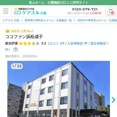
老人ホーム・介護施設の口コミ評判サイト
0120-579-721
掲載施設5万件超
0
受付 10:00〜19:00
土日祝OK
ケアスル 介護
静岡県の有料老人ホーム・介護施設一覧
浜松市の有料老人ホーム・介護施
浜松市 人気 No.1
ココファン浜松成子
総合評価
3.2
（
口コミ
2
件
/
入居体験談
1
件
/
退去体験談
1
件
）
?
1
/
32
最終更新日：2026/08/04
1
/
32