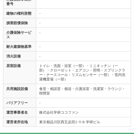
番号
建物の権利形態
-
損害賠償保険
-
介護保険サービ
-
ス
耐火建築物基準
-
消火設備
-
居室設備
トイレ・洗面・浴室（一部）・ミニキッチン（一
部）・クローゼット・エアコン・照明・スプリンクラ
ー・ナースコール・リズムセンサー（一部）・室内洗
濯機置場（一部）
共用施設設備
食堂・相談室・個浴・介護浴室・洗濯室・ラウンジ・
喫煙室
バリアフリー
-
運営事業者名
株式会社学研ココファン
運営者所在地
東京都品川区西五反田2-11-8 学研ビル