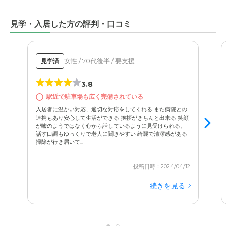
見学・入居した方の評判・口コミ
女性 / 70代後半 / 要支援1
見学済
3.8
駅近で駐車場も広く完備されている
入居者に温かい対応、適切な対応をしてくれる また病院との
連携もあり安心して生活ができる 挨拶がきちんと出来る 笑顔
が嘘のようではなく心から話しているように見受けられる。
話す口調もゆっくりで老人に聞きやすい 綺麗で清潔感がある
掃除が行き届いて...
投稿日時：2024/04/12
続きを見る