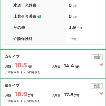
0
水道・光熱費
万円
0
上乗せ介護費
?
万円
3.9
その他
万円
-
介護保険料
万円
Aタイプ
個室
18.5
14.4
月額：
入居金：
万円
万円
介護保険料
（-）
万円を含む
その他費用
月額費用
入居金
補足情報
Bタイプ
個室
18.9
17.8
月額：
入居金：
万円
万円
18.5
月額費用
?
万円
介護保険料
（-）
万円を含む