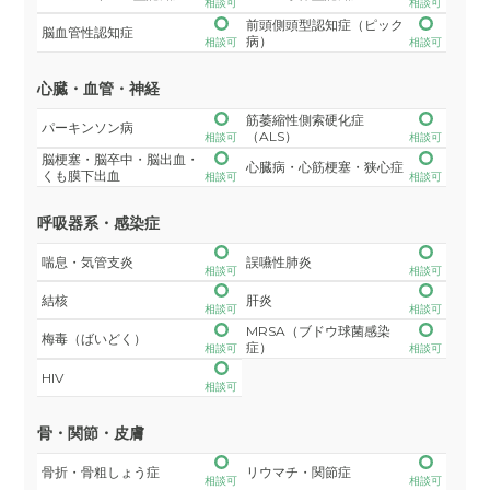
相談可
相談可
前頭側頭型認知症（ピック
脳血管性認知症
病）
相談可
相談可
心臓・血管・神経
筋萎縮性側索硬化症
パーキンソン病
（ALS）
相談可
相談可
脳梗塞・脳卒中・脳出血・
心臓病・心筋梗塞・狭心症
くも膜下出血
相談可
相談可
呼吸器系・感染症
喘息・気管支炎
誤嚥性肺炎
相談可
相談可
結核
肝炎
相談可
相談可
MRSA（ブドウ球菌感染
梅毒（ばいどく）
症）
相談可
相談可
HIV
相談可
骨・関節・皮膚
骨折・骨粗しょう症
リウマチ・関節症
相談可
相談可