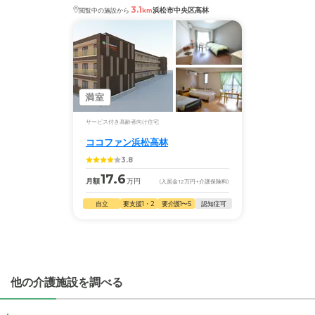
3.1
◎ケアスル 介護の3つの特徴
浜松市中央区高林
閲覧中の施設から
km
・新浜松駅から0.6キロ
ケアスル 介護では詳細な
料金プラン
をご確認頂けま
・経験豊富な入居相談員が完全無料で施設探しをサ
す。詳しくは
こちら
。
ポート
入居相談：
0120-579-721
（無料）
受付時間：10：00～19：00
◎ケアスル 介護の3つの特徴
・経験豊富な入居相談員が完全無料で施設探しをサ
満室
・全国10000件の介護施設情報を掲載
ポート
幅広い選択肢の中から、条件にあった施設を選ぶ
サービス付き高齢者向け住宅
入居相談：
0120-579-721
（無料）
ことができます。
ココファン浜松高林
受付時間：10：00～19：00
3.8
・こだわりの条件や医療体制から施設を探せる
・全国10000件の介護施設情報を掲載
17.6
月額
万円
(入居金
12
万円
+介護保険料)
たとえば「カラオケ」「麻雀」が楽しめる施設、
幅広い選択肢の中から、条件にあった施設を選ぶ
「夫婦入居可」の施設、「看取り可」の施設など、
自立
要支援1・2
要介護1〜5
認知症可
ことができます。
医療・看護体制から施設を探すこともできます。
・こだわりの条件や医療体制から施設を探せる
たとえば「カラオケ」「麻雀」が楽しめる施設、
「夫婦入居可」の施設、「看取り可」の施設など、
他の介護施設を調べる
医療・看護体制から施設を探すこともできます。