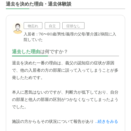
がかかる印象でした。
退去を決めた理由・退去体験談
入居前はそこまで重要な条件だと思っていませんでした
が、実際に何度も通うようになると、この「気兼ねなく、
物忘れ
自立
症状なし
さっと立ち寄れる」という利便性がとてもありがたいと感
入居者：76〜80歳/男性/義理の父母/要介護2/病院に入
じます。叔母に会いたい時に気軽に足を運べる環境は、家
院していた
族にとっても大切なポイントだと思います。
退去した理由
は何ですか？
退去を決めた一番の理由は、義父の認知症の症状が原因
で、他の入居者の方の部屋に誤って入ってしまうことが多
発したためです。
本人に悪気はないのですが、判断力が低下しており、自分
の部屋と他人の部屋の区別がつかなくなってしまったよう
でした。
施設の方からもその状況について報告があり、他の入居者
...続きをみる
様へのご迷惑も考えると、このままここで生活を続けるの