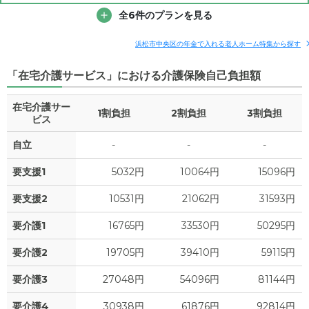
7.2
その他費用
家賃
全6件のプランを見る
月額費用
入居金
万円
補足情報
5.2
管理費
?
浜松市中央区の年金で入れる老人ホーム特集から探す
万円
18.9
月額費用
?
万円
「在宅介護サービス」における介護保険自己負担額
2.2
食費
?
万円
8.9
家賃
万円
在宅介護サー
0
水道・光熱費
1割負担
2割負担
万円
3割負担
ビス
5.2
管理費
?
万円
0
上乗せ介護費
?
自立
-
-
-
万円
0.9
食費
?
万円
要支援1
5032円
10064円
15096円
3.9
その他
万円
0
水道・光熱費
万円
要支援2
10531円
21062円
31593円
-
介護保険料
万円
0
要介護1
上乗せ介護費
16765円
33530円
50295円
?
万円
要介護2
19705円
39410円
59115円
3.9
その他
万円
要介護3
27048円
54096円
81144円
-
介護保険料
万円
要介護4
30938円
61876円
92814円