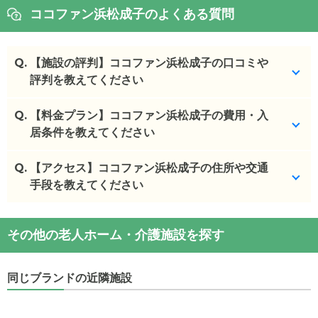
ココファン浜松成子のよくある質問
Q.
【施設の評判】ココファン浜松成子の口コミや
評判を教えてください
Q.
ココファン浜松成子を見学した方の口コミを確認で
【料金プラン】ココファン浜松成子の費用・入
きます。
居条件を教えてください
ココファン浜松成子
の
口コミ
Q.
ココファン浜松成子
【アクセス】ココファン浜松成子の住所や交通
の入居金・月額料金は次のとお
・
入居者に温かい対応、適切な対応をしてくれる ま
りです。
手段を教えてください
た病院との連携...
・初期費用が
12.4
〜
24.8
万円
・
可もなく不可もなくといった印象。食事が準備を
・月額費用が
17.5
〜
28.2
万円
ココファン浜松成子
の
交通アクセス
しなくても提供さ...
その他の老人ホーム・介護施設を探す
・
住所：
静岡県
浜松市中央区
成子町12
ココファン浜松成子
の対応可能な入居条件は次のと
・
最寄り駅：
新浜松駅
0.6km
浜松駅
0.8km
第一通
施設の雰囲気
おりです。
り駅
0.9km
遠州病院駅
1.3km
八幡駅
2.0km
助信駅
ココファン浜松成子
のページでは、32枚の施設写真
同じブランドの近隣施設
・要介護度：自立、要支援1、要支援2、要介護1、要
2.8km
と360°パノラマ写真を見ることができます。
介護2、要介護3、要介護4、要介護5
・認知症：受け入れ可
ココファン浜松成子
の
交通アクセス