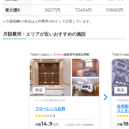
要介護5
36217円
72434円
108651円
※ 介護報酬の1単位は人件費率45%として計算しています。
月額費用・エリアが近いおすすめの施設
2.4
浜松市中央区白羽町
閲覧中の施設から
km
閲覧中の施
満室
満室
サービス付き高齢者向け住宅
住宅型有料
住宅型
フローレンス白羽
スとき
3.13
14.9
18
月額
万円
月額
(入居金
0
万円
+介護保険料)