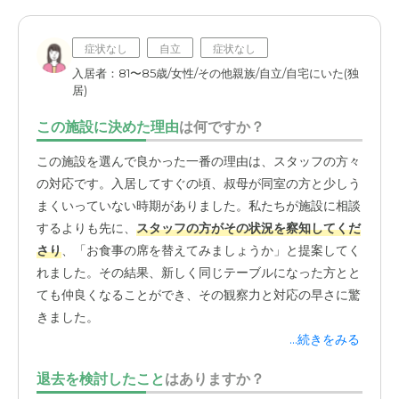
症状なし
自立
症状なし
入居者：81〜85歳/女性/その他親族/自立/自宅にいた(独
居)
この施設に決めた理由
は何ですか？
この施設を選んで良かった一番の理由は、スタッフの方々
の対応です。入居してすぐの頃、叔母が同室の方と少しう
まくいっていない時期がありました。私たちが施設に相談
するよりも先に、
スタッフの方がその状況を察知してくだ
さり
、「お食事の席を替えてみましょうか」と提案してく
れました。その結果、新しく同じテーブルになった方とと
ても仲良くなることができ、その観察力と対応の早さに驚
きました。
...続きをみる
また、叔母が外出先で転んでしまった際も、施設に戻って
退去を検討したこと
はありますか？
からの対応が的確でした。怪我の状況を確認してくださっ