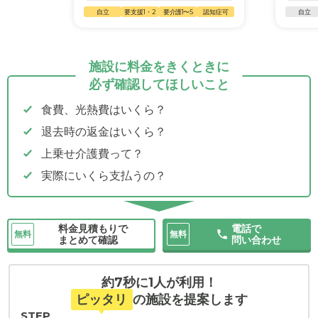
自立
要支援1・2
要介護1〜5
認知症可
自立
施設に料金をきくときに
必ず確認してほしいこと
食費、光熱費はいくら？
退去時の返金はいくら？
上乗せ介護費って？
実際にいくら支払うの？
料金見積もりで
電話で
無料
無料
まとめて確認
問い合わせ
約7秒に1人が利用！
ピッタリ
の施設を提案します
STEP