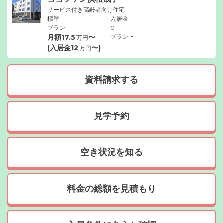
サービス付き高齢者向け住宅
標準
入居金
プラン
0
-
月額
17.5
〜
プラン
万円
(入居金
12
〜)
万円
資料請求する
見学予約
空き状況を知る
料金の総額を見積もり