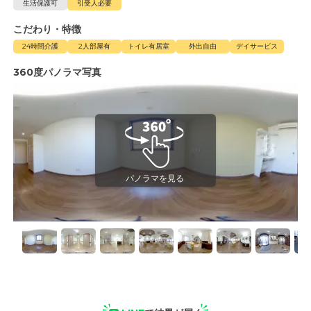
生活保護可
引受人必要
こだわり・特徴
24時間介護
2人部屋有
トイレ有居室
外出自由
デイサービス
360度パノラマ写真