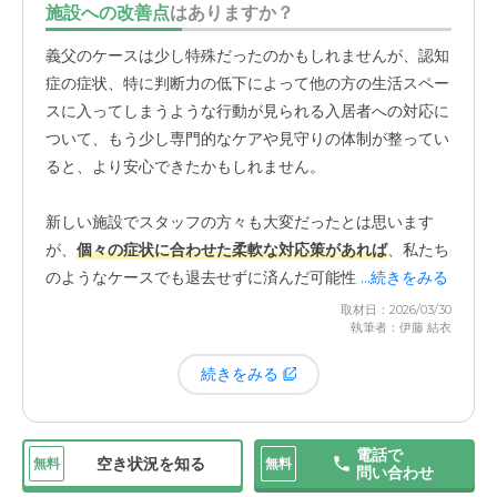
施設への改善点
はありますか？
は難しいという結論に至りました。
義父のケースは少し特殊だったのかもしれませんが、認知
結果として、約半年という短い期間での退去となってしま
症の症状、特に判断力の低下によって他の方の生活スペー
いました。
スに入ってしまうような行動が見られる入居者への対応に
ついて、もう少し専門的なケアや見守りの体制が整ってい
ると、より安心できたかもしれません。
新しい施設でスタッフの方々も大変だったとは思います
が、
個々の症状に合わせた柔軟な対応策があれば
、私たち
のようなケースでも退去せずに済んだ可能性があったので
...続きをみる
はないかと感じています。
取材日：2026/03/30
執筆者：伊藤 結衣
続きをみる
電話で
空き状況を知る
無料
無料
問い合わせ