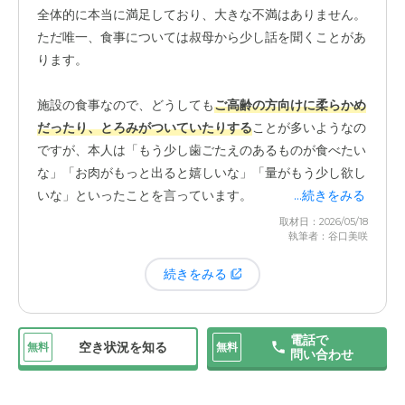
た後、「夜間の安否確認もできますが、どうされます
全体的に本当に満足しており、大きな不満はありません。
か？」と、こちらが気づかないところまで先回りして提案
ただ唯一、食事については叔母から少し話を聞くことがあ
してくださり、プロの視点に本当に助けられました。家族
ります。
として、心から安心してお任せできています。見学に伺っ
た時から感じていましたが、施設全体がとても明るい雰囲
施設の食事なので、どうしても
ご高齢の方向けに柔らかめ
気です。建物自体の明るさもそうですが、何よりスタッフ
だったり、とろみがついていたりする
ことが多いようなの
の方々の印象がとても良いです。
本当に明るく、ニコニコ
ですが、本人は「もう少し歯ごたえのあるものが食べたい
していて感じの良い方ばっかりで、申し分ない
です。
な」「お肉がもっと出ると嬉しいな」「量がもう少し欲し
いな」といったことを言っています。
...続きをみる
まだ叔母は介護を必要とする場面は少ないですが、日々の
取材日：2026/05/18
声かけやコミュニケーションの中で、温かい雰囲気を感じ
執筆者：谷口美咲
ただ、叔母自身もともと食に強いこだわりがあるタイプで
られているようです。私たち家族が訪問した際も、いつも
はありませんし、私たち家族としても、毎日作っていただ
続きをみる
気持ちよく迎えてくださるので、安心して叔母を任せられ
いているので仕方ない部分もあると考えています。食事以
ています。叔母本人が気に入って決めた施設ですが、私た
外の面では本当に生活しやすそうで、全く問題なく過ごせ
ち家族にとっても良かった点があります。それは、駐車場
ているので、この点が理由で退去を考えるようなことはあ
電話で
の使いやすさです。
平置きの駐車場がすぐそばにある
の
空き状況を知る
無料
無料
りません。
問い合わせ
で、車で訪問する際にとてもスムーズです。実は比較検討
していた別の施設は立体駐車場で、訪問するのに少し手間