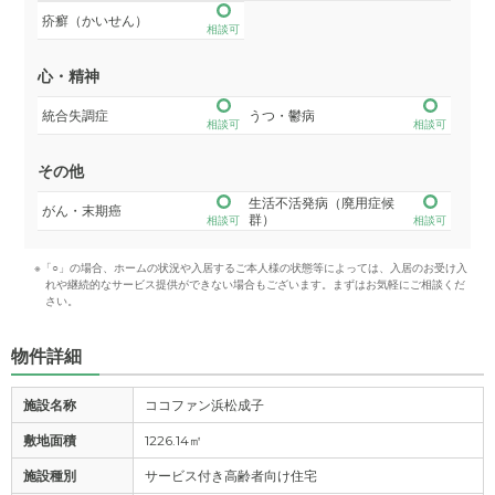
疥癬（かいせん）
相談可
心・精神
統合失調症
うつ・鬱病
相談可
相談可
その他
生活不活発病（廃用症候
がん・末期癌
群）
相談可
相談可
※「○」の場合、ホームの状況や入居するご本人様の状態等によっては、入居のお受け入
れや継続的なサービス提供ができない場合もございます。まずはお気軽にご相談くだ
さい。
物件詳細
施設名称
ココファン浜松成子
敷地面積
1226.14㎡
施設種別
サービス付き高齢者向け住宅