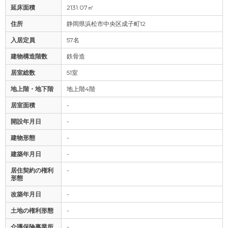
延床面積
2131.07㎡
住所
静岡県浜松市中央区成子町12
入居定員
57名
建物構造階数
鉄骨造
居室総数
51室
地上階・地下階
地上階4階
居室面積
-
開設年月日
-
建物形態
-
建築年月日
-
居住契約の権利
-
形態
改築年月日
-
土地の権利形態
-
介護保険事業所
-