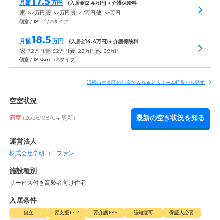
17.5
月額
万円
(入居金
12.4
万円) + 介護保険料
家
6.2
万円
管
5.2
万円
食
2.2
万円
他
3.9
万円
2
個室 / 18m
/ Aタイプ
18.5
月額
万円
(入居金
14.4
万円) + 介護保険料
家
7.2
万円
管
5.2
万円
食
2.2
万円
他
3.9
万円
2
個室 / 18.36m
/ Aタイプ
浜松市中央区の年金で入れる老人ホーム特集から探す
空室状況
最新の空き状況を知る
満室
(2026/08/04 更新)
運営法人
株式会社学研ココファン
施設種別
サービス付き高齢者向け住宅
入居条件
自立
要支援1・2
要介護1〜5
認知症可
保証人必要