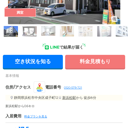
満室
外観: 浜松駅から徒歩13分の立地にある、4階建ての建物です。
1階には学研の認知症予防デイサービスを併設しています。
LINE
で結果が届く
空き状況を知る
料金見積もり
基本情報
住所/アクセス
電話番号
0120-579-721
地図
静岡県浜松市中央区成子町12
新浜松駅
から 徒歩8分
新浜松駅から0.6キロ
入居費用
料金プランを見る