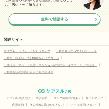
15.2
神戸市灘区
お手伝いさせて頂きます。
(参考値)
万円
7.9
神戸市兵庫区
(参考値)
万円
無料で相談する
69.8
芦屋市
(参考値)
万円
15.0
西脇市
(参考値)
万円
14.2
高砂市
(参考値)
関連サイト
万円
35.4
小野市
(参考値)
万円
外壁塗装・リフォームならヌリカエ
不動産査定ならすまいステップ
13.0
加西市
(参考値)
万円
不動産一括査定・売却相場ならイエウール
5.0
丹波篠山市
(参考値)
万円
土地活用・アパート経営・マンション経営なら「イエウール土地活用」
11.6
丹波市
不動産会社の評判ならおうちの語り部
(参考値)
万円
6.0
朝来市
(参考値)
万円
10.0
淡路市
(参考値)
万円
20.0
宍粟市
ケアスル 介護とは
(参考値)
運営会社
リンク掲載のお願い
サイトマップ
万円
利用規約
個人情報の取扱いについて
データ引用について
29.8
加東市
(参考値)
万円