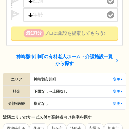
4
最短1分
プロに施設を提案してもらう
神崎郡市川町の有料老人ホーム・介護施設一覧
から探す
エリア
神崎郡市川町
変更
料金
下限なし〜上限なし
変更
介護/医療
指定なし
変更
近隣エリアのサービス付き高齢者向け住宅を探す
丹波篠山市
丹波市
朝来市
淡路市
宍粟市
加東市