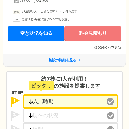
2
個室 / 22.05m
/ 304~306
2人部屋あり・夫婦入居可
/
トイレ付き居室
定員12名
/
居室12室
/
2012年3月設立
/
空き状況を知る
料金見積もり
※2026/04/17更新
施設の詳細を見る
約7秒に1人が利用！
ピッタリ
の施設を提案します
STEP
1
2
3