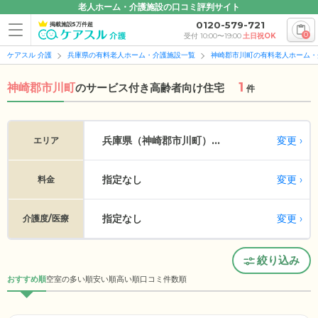
老人ホーム・介護施設の口コミ評判サイト
0120-579-721
掲載施設5万件超
0
受付 10:00〜19:00
土日祝OK
ケアスル 介護
兵庫県の有料老人ホーム・介護施設一覧
神崎郡市川町の有料老人ホーム・
1
神崎郡市川町
の
サービス付き高齢者向け住宅
件
変更
兵庫県（神崎郡市川町）...
エリア
指定なし
変更
料金
指定なし
変更
介護度/医療
絞り込み
おすすめ順
空室の多い順
安い順
高い順
口コミ件数順