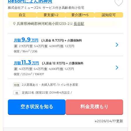
Resortによんin神河
株式会社アミューズ24
サービス付き高齢者向け住宅
自立
要支援1•2
要介護1〜5
認知症可
兵庫県神崎郡神河町南小田1233-2
長谷駅
9.9
月額
万円
(入居金
8.7
万円) + 介護保険料
家
2.9
万円
管
5.4
万円
食
4,000
円
他
1.2
万円
2
個室 / 18m
/ 206
11.3
月額
万円
(入居金
12.9
万円) + 介護保険料
家
4.3
万円
管
5.4
万円
食
4,000
円
他
1.2
万円
2
個室 / 23.2m
/ 106107
2人部屋あり・夫婦入居可
/
トイレ付き居室
定員22名
/
居室22室
/
2014年4月設立
/
空き状況を知る
料金見積もり
※2026/04/17更新