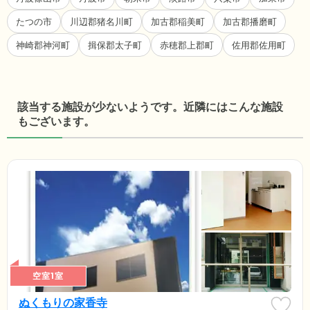
たつの市
川辺郡猪名川町
加古郡稲美町
加古郡播磨町
神崎郡神河町
揖保郡太子町
赤穂郡上郡町
佐用郡佐用町
該当する施設が少ないようです。近隣にはこんな施設
もございます。
空室1室
ぬくもりの家香寺