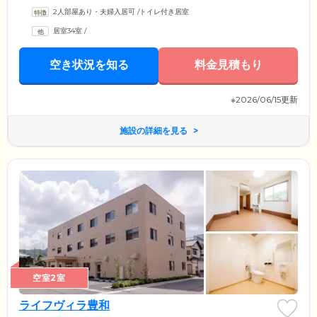
2人部屋あり・夫婦入居可
/
トイレ付き居室
居室34室
/
空き状況を知る
料金見積もり
※2026/06/15更新
施設の詳細を見る
空室2室
ライフヴィラ豊和