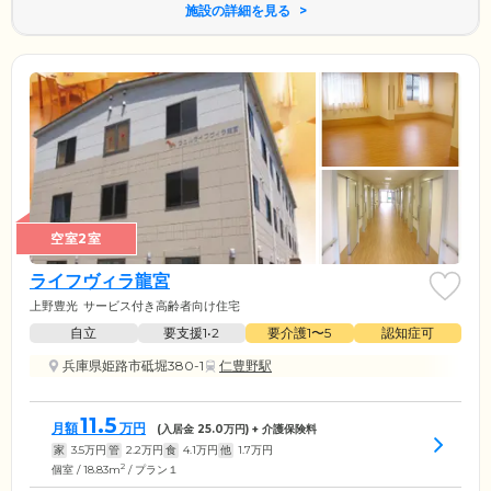
施設の詳細を見る
空室2室
ライフヴィラ龍宮
上野豊光
サービス付き高齢者向け住宅
自立
要支援1•2
要介護1〜5
認知症可
兵庫県姫路市砥堀380-1
仁豊野駅
11.5
月額
万円
(入居金
25.0
万円) + 介護保険料
家
3.5
万円
管
2.2
万円
食
4.1
万円
他
1.7
万円
2
個室 / 18.83m
/ プラン１