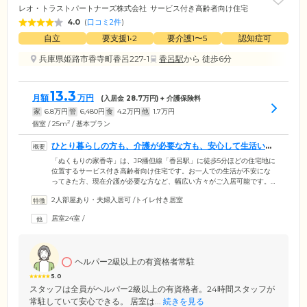
レオ・トラストパートナーズ株式会社
サービス付き高齢者向け住宅
4.0
(
口コミ2件
)
自立
要支援1•2
要介護1〜5
認知症可
兵庫県姫路市香寺町香呂227-1
香呂駅
から 徒歩6分
13.3
月額
万円
(入居金
28.7
万円) + 介護保険料
家
6.8
万円
管
6,480
円
食
4.2
万円
他
1.7
万円
2
個室 / 25m
/ 基本プラン
ひとり暮らしの方も、介護が必要な方も、安心して生活いた
だける環境です
「ぬくもりの家香寺」は、JR播但線「香呂駅」に徒歩5分ほどの住宅地に
位置するサービス付き高齢者向け住宅です。お一人での生活が不安にな
ってきた方、現在介護が必要な方など、幅広い方々がご入居可能です。
基本サービスでは、安否確認、緊急時対応のほか、生活相談にもご対
2人部屋あり・夫婦入居可
/
トイレ付き居室
応。高い場所の電球交換やタンスの移動など、生活のなかでお困りのこ
とがあればお気軽ご相談ください。また、フロントサービスとして、郵
居室24室
/
便や宅配便などの一次預かりやタクシーなどのお手配もご対応していま
す。訪問者の受付も行いますので、防犯面でも安心してお過ごしいただ
けます。
ヘルパー2級以上の有資格者常駐
5.0
スタッフは全員がヘルパー2級以上の有資格者。24時間スタッフが
常駐していて安心できる。 居室は...
続きを見る