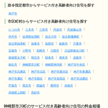
政令指定都市からサービス付き高齢者向け住宅を探す
神戸市
市区町村からサービス付き高齢者向け住宅を探す
たつの市
三木市
三田市
丹波市
丹波篠山市
伊丹市
佐用郡佐用町
加古川市
加古郡播磨町
加古郡稲美町
加東市
加西市
姫路市
宍粟市
宝塚市
小野市
尼崎市
川西市
川辺郡猪名川町
揖保郡太子町
明石市
朝来市
洲本市
淡路市
相生市
神崎郡市川町
神崎郡神河町
神戸市中央区
神戸市兵庫区
神戸市北区
神戸市垂水区
神戸市東灘区
神戸市灘区
神戸市西区
神戸市長田区
神戸市須磨区
芦屋市
西宮市
西脇市
豊岡市
赤穂市
赤穂郡上郡町
高砂市
神崎郡市川町のサービス付き高齢者向け住宅の料金相場