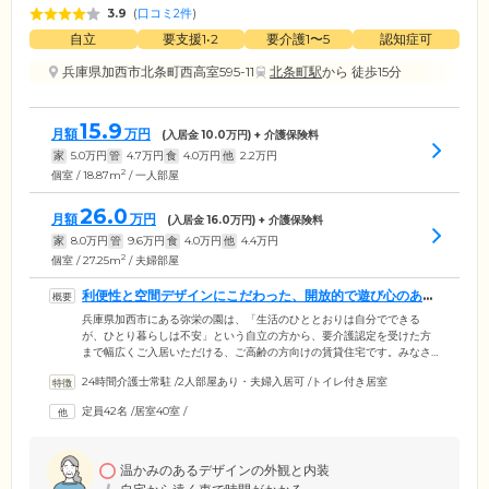
3.9
(
口コミ2件
)
自立
要支援1•2
要介護1〜5
認知症可
兵庫県加西市北条町西高室595-11
北条町駅
から 徒歩15分
15.9
月額
万円
(入居金
10.0
万円) + 介護保険料
家
5.0
万円
管
4.7
万円
食
4.0
万円
他
2.2
万円
2
個室 / 18.87m
/ 一人部屋
26.0
月額
万円
(入居金
16.0
万円) + 介護保険料
家
8.0
万円
管
9.6
万円
食
4.0
万円
他
4.4
万円
2
個室 / 27.25m
/ 夫婦部屋
利便性と空間デザインにこだわった、開放的で遊び心のある
お住まいです
兵庫県加西市にある弥栄の園は、「生活のひととおりは自分でできる
が、ひとり暮らしは不安」という自立の方から、要介護認定を受けた方
まで幅広くご入居いただける、ご高齢の方向けの賃貸住宅です。みなさ
まの暮らしにメリハリと安らぎをご提供するため、当ホームでは、遊び
24時間介護士常駐
/
2人部屋あり・夫婦入居可
/
トイレ付き居室
心とさりげないおしゃれを追求した空間づくりにこだわっております。
カラフルなソファを設置した喫茶スペースや、フロアごとにテーマカラ
定員42名
/
居室40室
/
ーを設定した完全個室のお部屋で気持ちのおもむくまま、ゆったりとお
過ごしください。また、広々として見晴らしのよい共有スペースは日々
ご歓談でにぎわっており、ほかのご入居者様との交流も魅力のひとつで
す。
温かみのあるデザインの外観と内装