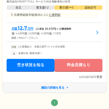
株式会社HEART FULL
サービス付き高齢者向け住宅
自立
要支援1•2
要介護1〜5
認知症可
兵庫県姫路市砥堀382-2
仁豊野駅
12.7
月額
万円
(入居金
25.0
万円) + 介護保険料
家
4.4
万円
管
2.5
万円
食
4.1
万円
他
1.7
万円
2
個室 / 19.5m
/ プラン１
2人部屋あり・夫婦入居可
/
トイレ付き居室
定員52名
/
居室46室
/
空き状況を知る
料金見積もり
※2026/06/12更新
施設の詳細を見る
1