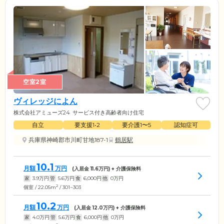
空室2室
ヴィレッジによん
株式会社アミューズ24
サービス付き高齢者向け住宅
自立
要支援1•2
要介護1〜5
認知症可
兵庫県神崎郡市川町甘地187-1
鶴居駅
10.1
月額
万円
(入居金
11.6
万円) + 介護保険料
家
3.9
万円
管
5.6
万円
食
6,000
円
他
0
万円
2
個室 / 22.05m
/ 301~303
10.2
月額
万円
(入居金
12.0
万円) + 介護保険料
家
4.0
万円
管
5.6
万円
食
6,000
円
他
0
万円