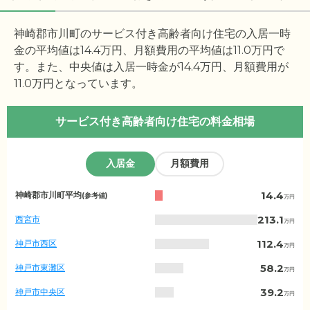
神崎郡市川町のサービス付き高齢者向け住宅の入居一時
金の平均値は
14.4
万円、月額費用の平均値は
11.0
万円で
す。また、中央値は入居一時金が
14.4
万円、月額費用が
11.0
万円となっています。
サービス付き高齢者向け住宅の料金相場
入居金
月額費用
兵
14.4
神崎郡市川町平均
(参考値)
万円
庫
県
213.1
西宮市
万円
の
入
112.4
神戸市西区
万円
居
金
58.2
神戸市東灘区
万円
相
場
39.2
神戸市中央区
万円
（市