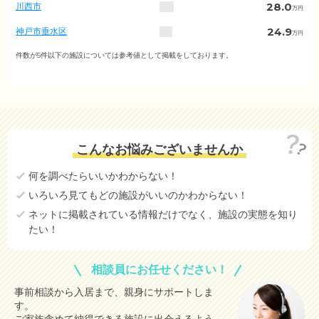
区
28.0
川西市
万円
町
村
24.9
神戸市垂水区
万円
別）
19.9
尼崎市
件数が5件以下の施設については参考値として掲載をしております。
万円
18.6
三木市
万円
15.0
伊丹市
万円
14.1
加古川市
万円
こんなお悩みございませんか
14.0
姫路市
万円
何を調べたらいいかわからない！
13.3
神戸市長田区
万円
いろいろ見てもどの施設がいいのかわからない！
11.0
宝塚市
万円
ネットに掲載されている情報だけでなく、施設の実態を知り
たい！
10.5
神戸市北区
万円
10.2
神戸市須磨区
万円
相談員にお任せください！
6.8
豊岡市
万円
事前相談から入居まで、親身にサポートしま
す。
3.6
明石市
万円
ご家族含めて納得できる施設に出会えるよう、