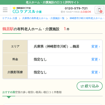
老人ホーム・介護施設の口コミ評判サイト
0120-579-721
掲載施設5万件超
0
受付 10:00〜19:00
土日祝OK
ケアスル 介護
兵庫県の有料老人ホーム・介護施設一覧
神崎郡市川町の有料老人ホーム・
1
鶴居駅
の
有料老人ホーム・介護施設
件
変更
兵庫県（神崎郡市川町）...
鶴居
エリア
指定なし
変更
料金
指定なし
変更
介護度/医療
絞り込み
おすすめ順
空室の多い順
安い順
高い順
口コミ件数順