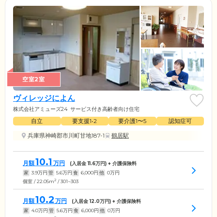
空室2室
ヴィレッジによん
株式会社アミューズ24
サービス付き高齢者向け住宅
自立
要支援1•2
要介護1〜5
認知症可
兵庫県神崎郡市川町甘地187-1
鶴居駅
10.1
月額
万円
(入居金
11.6
万円) + 介護保険料
家
3.9
万円
管
5.6
万円
食
6,000
円
他
0
万円
2
個室 / 22.05m
/ 301~303
10.2
月額
万円
(入居金
12.0
万円) + 介護保険料
家
4.0
万円
管
5.6
万円
食
6,000
円
他
0
万円