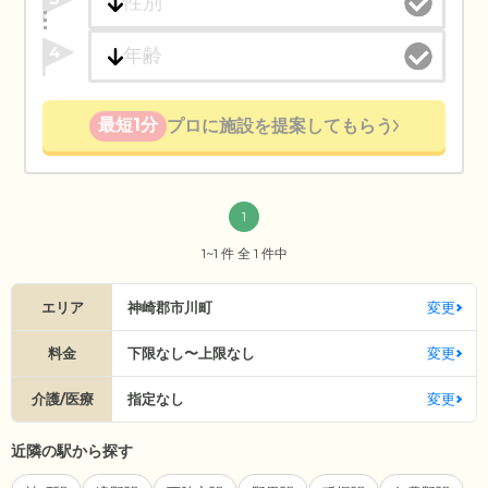
4
最短1分
プロに施設を提案してもらう
1
1~1 件 全 1 件中
エリア
神崎郡市川町
変更
料金
下限なし〜上限なし
変更
介護/医療
指定なし
変更
近隣の駅から探す