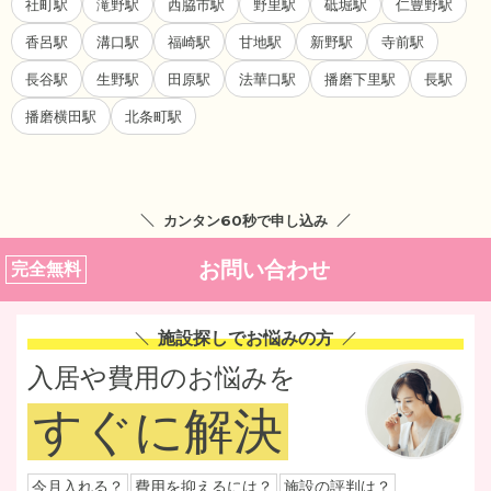
社町駅
滝野駅
西脇市駅
野里駅
砥堀駅
仁豊野駅
香呂駅
溝口駅
福崎駅
甘地駅
新野駅
寺前駅
長谷駅
生野駅
田原駅
法華口駅
播磨下里駅
長駅
播磨横田駅
北条町駅
カンタン60秒で申し込み
お問い合わせ
完全無料
施設探しでお悩みの方
入居や費用のお悩みを
すぐに解決
今月入れる？
費用を抑えるには？
施設の評判は？