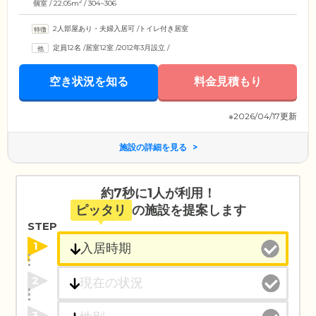
2
個室 / 22.05m
/ 304~306
2人部屋あり・夫婦入居可
/
トイレ付き居室
定員12名
/
居室12室
/
2012年3月設立
/
空き状況を知る
料金見積もり
※2026/04/17更新
施設の詳細を見る
約7秒に1人が利用！
ピッタリ
の施設を提案します
STEP
1
2
3