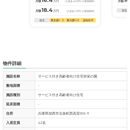
16.4
16
月額
万円
月額
(入居金
48
万円
+介護保険料)
18.4
自立
月額
万円
(入居金
0
万円
+介護保険料)
自立
要支援1・2
要介護1〜5
認知症可
物件詳細
施設名称
サービス付き高齢者向け住宅弥栄の園
敷地面積
-
施設種別
サービス付き高齢者向け住宅
延床面積
-
住所
兵庫県加西市北条町西高室595-11
入居定員
42名