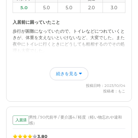
5.0
5.0
5.0
2.0
3.0
入居前に困っていたこと
歩行が困難になっていたので、トイレなどにつれていくと
きが、体重を支えないといけないなど、大変でした。また
夜中にトイレに行くときにどうしても粗相するのでその処
理も大変でした。
入居後どうなったか？
続きを見る
施設で面倒見てもらえるようになり、働きに行くこともで
きるようになったので、経済的な面での悩みが特に解消さ
投稿日時：2023/10/04
れたと感謝しております。
投稿者：もこ
サービス付き高齢者向け住宅弥栄の園の評価
温かみのあるデザインになっているのと、手すりなども完
璧に整っているので安心して入居させられると感じまし
男性 / 90代前半 / 要介護4 / 軽度（軽い物忘れや違和
入居済
感）
た。
3.80