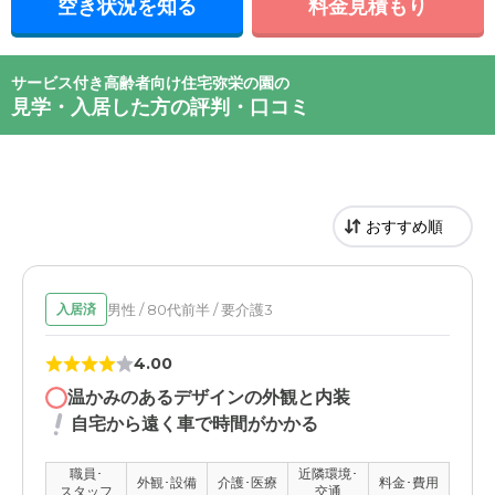
空き状況を知る
料金見積もり
サービス付き高齢者向け住宅弥栄の園の
見学・入居した方の評判・口コミ
男性 / 80代前半 / 要介護3
入居済
4.00
温かみのあるデザインの外観と内装
自宅から遠く車で時間がかかる
職員･
近隣環境･
外観･設備
介護･医療
料金･費用
スタッフ
交通