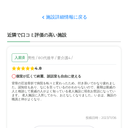
入居当時はまだ新築物件で、清潔感があふれる施設内や介
料金費用について
護と医療体制がしっかりしていること、見学当時の担当者
やはり入居の料金は相応に高額だとは感じていますが、保
の人柄など、本人も気に入ったようです。
険などを使って支払ってはいける額なので、普通だと思い
施設詳細情報に戻る
ます。
職員・スタッフ・他入居者の雰囲気について
近隣で口コミ評価の高い施設
介護職員の入れ替わりがよくあるが、変わった様子があれ
ば逐一連絡してもらえるので、安心してお任せしていま
す。
男性 / 80代後半 / 要介護4 /
入居済
外観・内装・居室・設備について
4.8
マンションタイプで、室内トイレ、事務所から使用状況を
集中管理できるベッド、1階の食堂、浴室など、好印象で
個室が広くて綺麗、談話室も自由に使える
した。
背骨の圧迫骨折で病院を転々と変わったため、付き添いでかなり疲れまし
た。認知症もあり、なにを言っているのかわからないので、最期は親戚の
人と相談して親戚の人がよく知っている老人施設に現在お世話になってい
介護医療サービスについて
ます。 老人施設に入所してから、おとなしくなりました。いまは、施設の
職員と仲がよくなり...
施設内にクリニックを併設しており、定期的に訪問看護も
してもらえるので、安心してお任せしています。
投稿日時：2023/11/06
近隣環境や交通アクセスについて