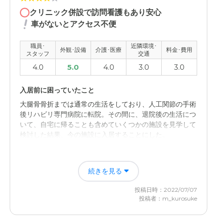
職員・スタッフ・他入居者の雰囲気について
クリニック併設で訪問看護もあり安心
対応が丁寧なので安心できるのと、他の入居者との間をう
車がないとアクセス不便
まくスタッフさんが取り持ってくれるので、その点安心し
ました。
職員･
近隣環境･
外観･設備
介護･医療
料金･費用
スタッフ
交通
外観・内装・居室・設備について
4.0
5.0
4.0
3.0
3.0
温かみのあるデザインの外観と内装になっており、備え付
けの設備や居室も清潔感のある感じが好感を持てました。
入居前に困っていたこと
大腿骨骨折までは通常の生活をしており、人工関節の手術
介護医療サービスについて
後リハビリ専門病院に転院。その間に、退院後の生活につ
サービスについては満足のいくもので、スタッフさんの対
いて、自宅に帰ることも含めていくつかの施設を見学して
応をはじめ、設備も導入されており、しっかりしたサービ
検討した結果、今の施設に入居することにした。
スだと思いました。
入居後どうなったか？
近隣環境や交通アクセスについて
続きを見る
費用はかかるが、8割程度は本人の年金で賄うことがで
私の自宅からはやや離れており、訪問するときには車でか
き、介護についても安心してお任せできる。
なり時間がかかるので、その点が不便だとは思っていま
投稿日時：2022/07/07
す。近隣については静かなところでよいと思います。
投稿者：m_kurosuke
サービス付き高齢者向け住宅弥栄の園の評価