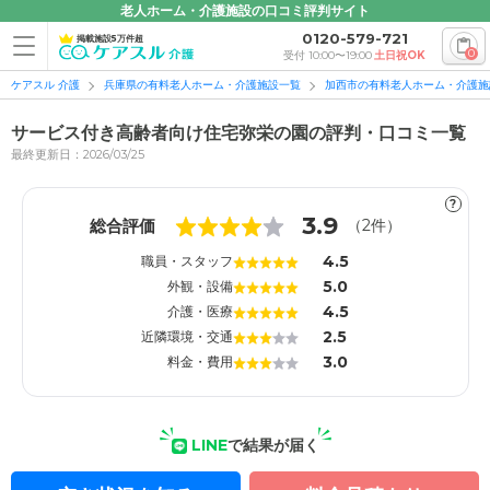
老人ホーム・介護施設の口コミ評判サイト
0120-579-721
掲載施設5万件超
0
受付 10:00〜19:00
土日祝OK
ケアスル 介護
兵庫県の有料老人ホーム・介護施設一覧
加西市の有料老人ホーム・介護施
サービス付き高齢者向け住宅弥栄の園の評判・口コミ一覧
最終更新日：2026/03/25
?
1
1
3.9
総合評価
（
2
件）
4.5
職員・スタッフ
5.0
外観・設備
4.5
介護・医療
2.5
近隣環境・交通
3.0
料金・費用
LINE
で結果が届く