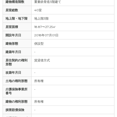
建物構造階数
重量鉄骨造3階建て
居室総数
40室
地上階・地下階
地上階3階
居室面積
18.87〜27.25㎡
開設年月日
2018年07月01日
建物形態
併設型
建築年月日
-
居住契約の権利
賃貸借方式
形態
改築年月日
-
土地の権利形態
所有権
介護保険事業所
-
番号
建物の権利形態
所有権
損害賠償保険
-