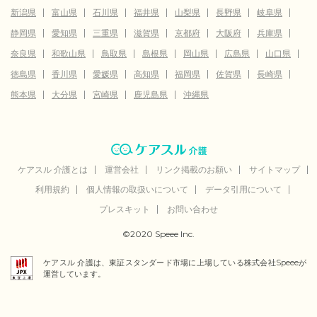
新潟県
富山県
石川県
福井県
山梨県
長野県
岐阜県
静岡県
愛知県
三重県
滋賀県
京都府
大阪府
兵庫県
奈良県
和歌山県
鳥取県
島根県
岡山県
広島県
山口県
徳島県
香川県
愛媛県
高知県
福岡県
佐賀県
長崎県
熊本県
大分県
宮崎県
鹿児島県
沖縄県
ケアスル 介護とは
運営会社
リンク掲載のお願い
サイトマップ
利用規約
個人情報の取扱いについて
データ引用について
プレスキット
お問い合わせ
©2020 Speee Inc.
ケアスル 介護は、東証スタンダード市場に上場している株式会社Speeeが
運営しています。