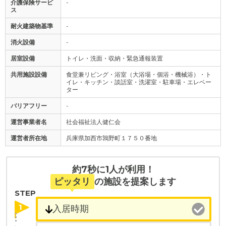
介護保険サービ
-
ス
耐火建築物基準
-
消火設備
-
居室設備
トイレ・洗面・収納・緊急通報装置
共用施設設備
食堂兼リビング・浴室（大浴場・個浴・機械浴）・ト
イレ・キッチン・談話室・洗濯室・駐車場・エレベー
ター
バリアフリー
-
運営事業者名
社会福祉法人健仁会
運営者所在地
兵庫県加西市鶉野町１７５０番地
約7秒に1人が利用！
ピッタリ
の施設を提案します
STEP
1