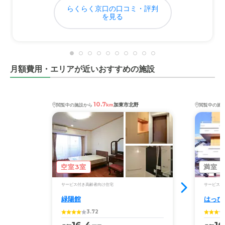
田舎なので、自家用車がないとアクセスは不便。本人は外
らくらく京口の口コミ・評判
に出歩くことはないので、不便は感じていないようです。
を見る
料金費用について
部屋代、食費等のほかに、介護費、医療費、薬代、デイケ
ア（リハビリ）など、利用するほど料金が膨れ上がる。
月額費用・エリアが近いおすすめの施設
10.7
加東市北野
閲覧中の施設から
km
閲覧中の施
空室3室
満室
サービス付き高齢者向け住宅
サービス付
緑陽館
はっぴ
3.72