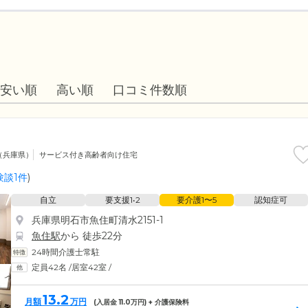
安い順
高い順
口コミ件数順
（兵庫県）
サービス付き高齢者向け住宅
験談1件
)
自立
要支援1•2
要介護1〜5
認知症可
兵庫県明石市魚住町清水2151-1
魚住駅
から 徒歩22分
24時間介護士常駐
定員42名
/
居室42室
/
13.2
月額
万円
(入居金
11.0
万円) + 介護保険料