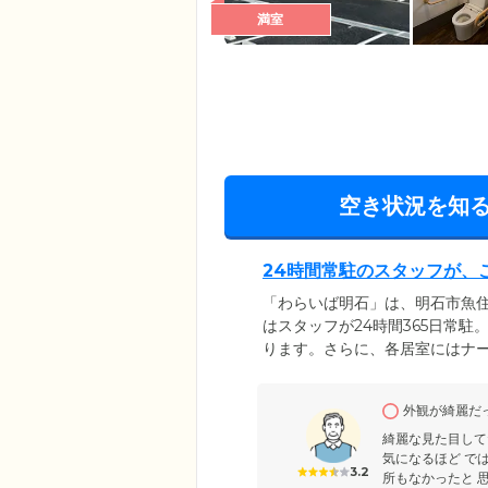
満室
空き状況を知
24時間常駐のスタッフが、
「わらいば明石」は、明石市魚
はスタッフが24時間365日常
ります。さらに、各居室にはナ
つけ対応いたします。また、郵
まざまな生活支援サービスをフ
外観が綺麗だ
る環境作りに努めていますので
綺麗な見た目して
気になるほど で
3.2
所もなかったと 