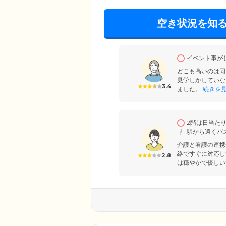
空き状況を知
イベント事が
どこも高いのは同
見学しかしていな
3.4
ました。
続きを
2階は日当た
駅から遠くバ
介護と看護の連携
絡ですぐに対応し
2.8
は穏やかで優しい