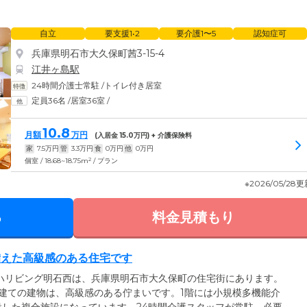
自立
要支援1•2
要介護1〜5
認知症可
兵庫県明石市大久保町茜3-15-4
江井ヶ島駅
24時間介護士常駐
/
トイレ付き居室
定員36名
/
居室36室
/
10.8
月額
万円
(入居金
15.0
万円) + 介護保険料
家
7.5
万円
管
3.3
万円
食
0
万円
他
0
万円
2
個室 / 18.68~18.75m
/ プラン
※2026/05/28
る
料金見積もり
備えた高級感のある住宅です
ハリビング明石西は、兵庫県明石市大久保町の住宅街にあります。
建ての建物は、高級感のある佇まいです。1階には小規模多機能介