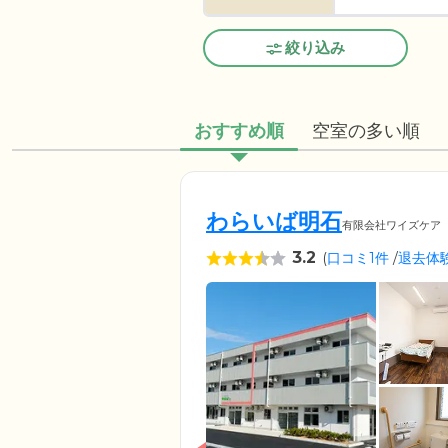
絞り込み
おすすめ順
空室の多い順
わらいば明石
有限会社ワイズケア
3.2
(
口コミ1件
/
退去体