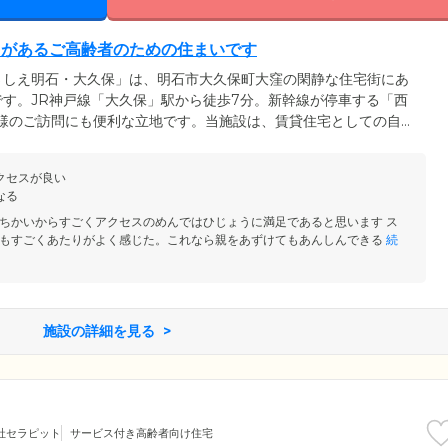
りがあるご高齢者のための住まいです
さしえ明石・大久保」は、明石市大久保町大窪の閑静な住宅街にあ
す。JR神戸線「大久保」駅から徒歩7分。新幹線が停車する「西
族様のご訪問にも便利な立地です。当施設は、賃貸住宅としての自由
見守りがある、ご高齢者のための住まいです。長年の習慣や生活リ
しい生活を継続していただけます。居室はプライバシーに配慮した
クセスが良い
を標準装備しました。
なる
ちかいからすごくアクセスのめんではひじょうに満足であると思います ス
もすごくあたりがよく感じた。これなら親をあずけてもあんしんできる
続
施設の詳細を見る
社セラピット
サービス付き高齢者向け住宅