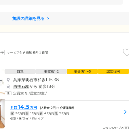
施設の詳細を見る
い手
サービス付き高齢者向け住宅
自立
要支援1•2
要介護1〜5
認知症可
兵庫県明石市和坂1-15-38
西明石駅
から 徒歩18分
定員28名
/
居室28室
/
14.5
月額
万円
(入居金
0
円) + 介護保険料
家
5.6
万円
管
1.5
万円
食
4.7
万円
他
2.8
万円
2
個室 / 18.13m
/ 1Rタイプ
※2026/05/29