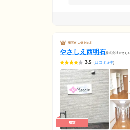
明石市 人気 No.3
やさしえ西明石
株式会社やさし
3.5
(
口コミ3件
)
満室