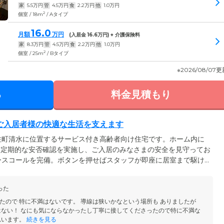
家
5.5
万円
管
4.5
万円
食
2.2
万円
他
1.0
万円
2
個室 / 18m
/ Aタイプ
16.0
月額
万円
(入居金
16.6
万円) + 介護保険料
家
8.3
万円
管
4.5
万円
食
2.2
万円
他
1.0
万円
2
個室 / 25m
/ Bタイプ
※2026/08/07
る
料金見積もり
ご入居者様の快適な生活を支えます
住町清水に位置するサービス付き高齢者向け住宅です。ホーム内に
駐。定期的な安否確認を実施し、ご入居のみなさまの安全を見守ってお
ースコールを完備。ボタンを押せばスタッフが即座に居室まで駆け
便物の受け取りや、タクシーの配車依頼、ゴミ出しの代行など、さ
ロントにて受け付けております。ご入居のみなさまが快適に過ごせ
った
、ぜひお気軽にお申し付けください。
たので 特に不満はないです。 導線は狭いかなという場所も ありましたが
はない！ なにも気にならなかったし丁寧に接してくださったので特に不満な
思います。
続きを見る