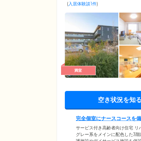
(
入居体験談1件
)
満室
空き状況を知
完全個室にナースコースを
サービス付き高齢者向け住宅 リ
グレー系をメインに配色した3階