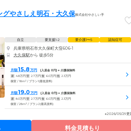
ングやさしえ明石・大久保
株式会社やさしい手
自立
要支援1•2
要介護1〜5
認知症可
兵庫県明石市大久保町大窪606-1
大久保駅
から 徒歩5分
15.8
月額
万円
(入居金
0
円) + 介護保険料
家
4.8
万円
管
2.7
万円
食
6.0
万円
他
2.3
万円
2
個室 / 18m
/ プラン1(最低賃料)
19.0
月額
万円
(入居金
0
円) + 介護保険料
家
8.0
万円
管
2.7
万円
食
6.0
万円
他
2.3
万円
2
個室 / 28m
/ プラン2(最高賃料)
※2026/05/29
る
料金見積もり