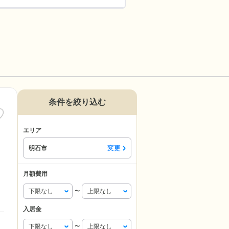
条件を絞り込む
エリア
変更
明石市
月額費用
〜
入居金
〜