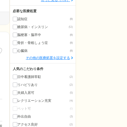
必要な医療処置
認知症
(8)
糖尿病・インスリン
(12)
脳梗塞・脳卒中
(8)
骨折・骨粗しょう症
(8)
心臓病
(8)
その他の医療処置を設定する
人気のこだわり条件
日中看護師常駐
(2)
リハビリあり
(2)
夫婦入居可
(5)
レクリエーション充実
(4)
ペット可
(0)
外出自由
(3)
アクセス良好
(2)
更新