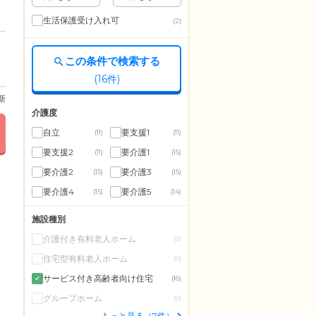
生活保護受け入れ可
(2)
この条件で検索する
(
16
件)
更新
介護度
自立
要支援1
(11)
(11)
要支援2
要介護1
(11)
(15)
要介護2
要介護3
(15)
(15)
要介護4
要介護5
(15)
(14)
施設種別
介護付き有料老人ホーム
(0)
住宅型有料老人ホーム
(0)
サービス付き高齢者向け住宅
(16)
グループホーム
(0)
もっと見る（7件）