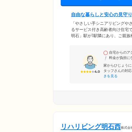
自由な暮らしと安心の見守
「やさしい手シニアリビングや
るサービス付き高齢者向け住宅で
明石」駅が1駅隣にあり、ご親
な暮らしのなかに24時間体制の
ズムを崩すことなく、その方ら
自宅からのア
個室ご用意し、トイレと洗面台
料金が負担に
家からひじょうに
タッフさんの対応
4.0
きを見る
リハリビング明石西
株式会