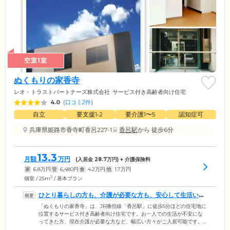
空室1室
ぬくもりの家香寺
レオ・トラストパートナーズ株式会社
サービス付き高齢者向け住宅
4.0
(
口コミ2件
)
自立
要支援1•2
要介護1〜5
認知症可
兵庫県姫路市香寺町香呂227-1
香呂駅
から 徒歩6分
13.3
月額
万円
(入居金
28.7
万円) + 介護保険料
家
6.8
万円
管
6,480
円
食
4.2
万円
他
1.7
万円
2
個室 / 25m
/ 基本プラン
ひとり暮らしの方も、介護が必要な方も、安心して生活いた
だける環境です
「ぬくもりの家香寺」は、JR播但線「香呂駅」に徒歩5分ほどの住宅地に
位置するサービス付き高齢者向け住宅です。お一人での生活が不安にな
ってきた方、現在介護が必要な方など、幅広い方々がご入居可能です。
基本サービスでは、安否確認、緊急時対応のほか、生活相談にもご対