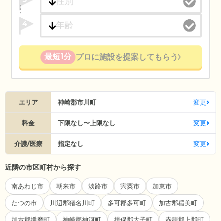
4
最短1分
プロに施設を提案してもらう
エリア
神崎郡市川町
変更
料金
下限なし〜上限なし
変更
介護/医療
指定なし
変更
近隣の市区町村から探す
南あわじ市
朝来市
淡路市
宍粟市
加東市
たつの市
川辺郡猪名川町
多可郡多可町
加古郡稲美町
加古郡播磨町
神崎郡神河町
揖保郡太子町
赤穂郡上郡町