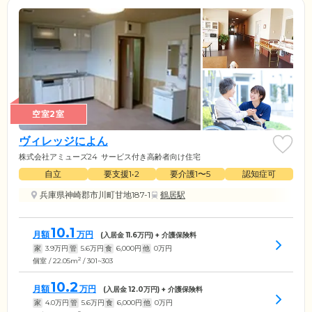
空室2室
ヴィレッジによん
株式会社アミューズ24
サービス付き高齢者向け住宅
自立
要支援1•2
要介護1〜5
認知症可
兵庫県神崎郡市川町甘地187-1
鶴居駅
10.1
月額
万円
(入居金
11.6
万円) + 介護保険料
家
3.9
万円
管
5.6
万円
食
6,000
円
他
0
万円
2
個室 / 22.05m
/ 301~303
10.2
月額
万円
(入居金
12.0
万円) + 介護保険料
家
4.0
万円
管
5.6
万円
食
6,000
円
他
0
万円