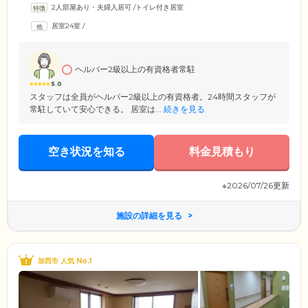
2人部屋あり・夫婦入居可
/
トイレ付き居室
応。高い場所の電球交換やタンスの移動など、生活のなかでお困りのこ
とがあればお気軽ご相談ください。また、フロントサービスとして、郵
居室24室
/
便や宅配便などの一次預かりやタクシーなどのお手配もご対応していま
す。訪問者の受付も行いますので、防犯面でも安心してお過ごしいただ
けます。
ヘルパー2級以上の有資格者常駐
5.0
スタッフは全員がヘルパー2級以上の有資格者。24時間スタッフが
常駐していて安心できる。 居室は...
続きを見る
空き状況を知る
料金見積もり
※2026/07/26更新
施設の詳細を見る
加西市 人気 No.1