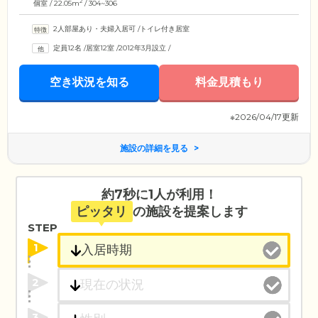
2
個室 / 22.05m
/ 304~306
2人部屋あり・夫婦入居可
/
トイレ付き居室
定員12名
/
居室12室
/
2012年3月設立
/
空き状況を知る
料金見積もり
※2026/04/17更新
施設の詳細を見る
約7秒に1人が利用！
ピッタリ
の施設を提案します
STEP
1
2
3