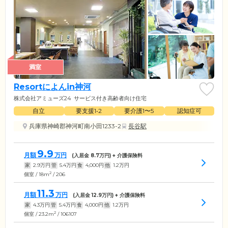
満室
Resortによんin神河
株式会社アミューズ24
サービス付き高齢者向け住宅
自立
要支援1•2
要介護1〜5
認知症可
兵庫県神崎郡神河町南小田1233-2
長谷駅
9.9
月額
万円
(入居金
8.7
万円) + 介護保険料
家
2.9
万円
管
5.4
万円
食
4,000
円
他
1.2
万円
2
個室 / 18m
/ 206
11.3
月額
万円
(入居金
12.9
万円) + 介護保険料
家
4.3
万円
管
5.4
万円
食
4,000
円
他
1.2
万円
2
個室 / 23.2m
/ 106107