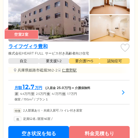
空室2室
ライフヴィラ豊和
株式会社HEART FULL
サービス付き高齢者向け住宅
自立
要支援1•2
要介護1〜5
認知症可
兵庫県姫路市砥堀382-2
仁豊野駅
12.7
月額
万円
(入居金
25.0
万円) + 介護保険料
家
4.4
万円
管
2.5
万円
食
4.1
万円
他
1.7
万円
2
個室 / 19.5m
/ プラン１
2人部屋あり・夫婦入居可
/
トイレ付き居室
定員52名
/
居室46室
/
空き状況を知る
料金見積もり