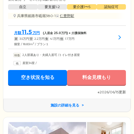
自立
要支援1•2
要介護1〜5
認知症可
兵庫県姫路市砥堀380-1
仁豊野駅
11.5
月額
万円
(入居金
25.0
万円) + 介護保険料
家
3.5
万円
管
2.2
万円
食
4.1
万円
他
1.7
万円
2
個室 / 18.83m
/ プラン１
2人部屋あり・夫婦入居可
/
トイレ付き居室
居室34室
/
空き状況を知る
料金見積もり
※2026/06/15更新
施設の詳細を見る