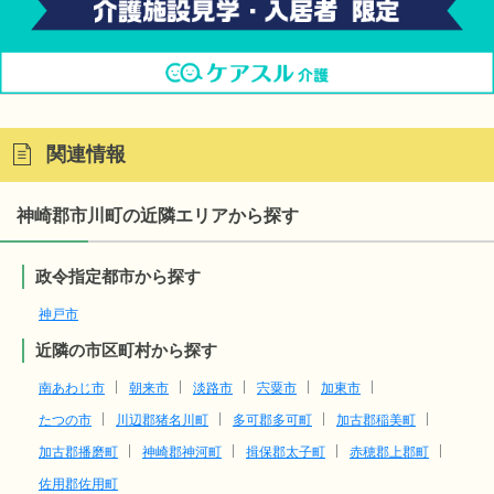
関連情報
神崎郡市川町の近隣エリアから探す
政令指定都市から探す
神戸市
近隣の市区町村から探す
南あわじ市
朝来市
淡路市
宍粟市
加東市
たつの市
川辺郡猪名川町
多可郡多可町
加古郡稲美町
加古郡播磨町
神崎郡神河町
揖保郡太子町
赤穂郡上郡町
佐用郡佐用町