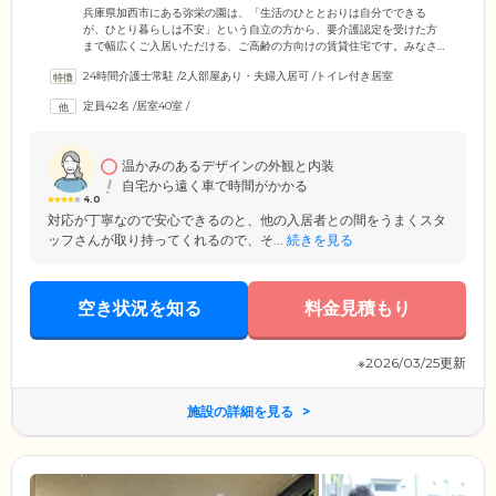
お住まいです
兵庫県加西市にある弥栄の園は、「生活のひととおりは自分でできる
が、ひとり暮らしは不安」という自立の方から、要介護認定を受けた方
まで幅広くご入居いただける、ご高齢の方向けの賃貸住宅です。みなさ
まの暮らしにメリハリと安らぎをご提供するため、当ホームでは、遊び
24時間介護士常駐
/
2人部屋あり・夫婦入居可
/
トイレ付き居室
心とさりげないおしゃれを追求した空間づくりにこだわっております。
カラフルなソファを設置した喫茶スペースや、フロアごとにテーマカラ
定員42名
/
居室40室
/
ーを設定した完全個室のお部屋で気持ちのおもむくまま、ゆったりとお
過ごしください。また、広々として見晴らしのよい共有スペースは日々
ご歓談でにぎわっており、ほかのご入居者様との交流も魅力のひとつで
す。
温かみのあるデザインの外観と内装
自宅から遠く車で時間がかかる
4.0
対応が丁寧なので安心できるのと、他の入居者との間をうまくスタ
ッフさんが取り持ってくれるので、そ...
続きを見る
空き状況を知る
料金見積もり
※2026/03/25更新
施設の詳細を見る