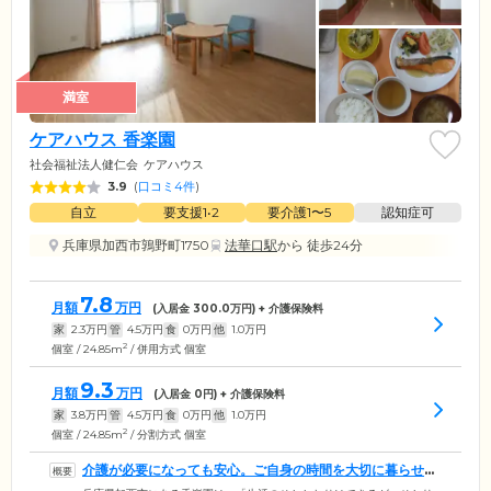
満室
ケアハウス 香楽園
社会福祉法人健仁会
ケアハウス
3.9
(
口コミ4件
)
自立
要支援1•2
要介護1〜5
認知症可
兵庫県加西市鶉野町1750
法華口駅
から 徒歩24分
7.8
月額
万円
(入居金
300.0
万円) + 介護保険料
家
2.3
万円
管
4.5
万円
食
0
万円
他
1.0
万円
2
個室 / 24.85m
/ 併用方式 個室
9.3
月額
万円
(入居金
0
円) + 介護保険料
家
3.8
万円
管
4.5
万円
食
0
万円
他
1.0
万円
2
個室 / 24.85m
/ 分割方式 個室
介護が必要になっても安心。ご自身の時間を大切に暮らせる
ホームです