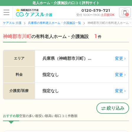
老人ホーム・介護施設の口コミ評判サイト
0120-579-721
掲載施設5万件超
0
受付 10:00〜19:00
土日祝OK
ケアスル 介護
兵庫県の有料老人ホーム・介護施設一覧
神崎郡市川町の有料老人ホーム・
1
神崎郡市川町
の
有料老人ホーム・介護施設
件
変更
兵庫県（神崎郡市川町）...
エリア
指定なし
変更
料金
指定なし
変更
介護度/医療
絞り込み
おすすめ順
空室の多い順
安い順
高い順
口コミ件数順