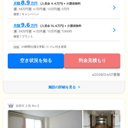
8.9
月額
万円
(入居金
4.4
万円) + 介護保険料
家
3.8
万円
管
4.1
万円
食
1.0
万円
他
0
万円
個室 / キャンペーン
9.6
月額
万円
(入居金
14.4
万円) + 介護保険料
家
3.8
万円
管
4.1
万円
食
1.0
万円
他
7,000
円
個室 / プラン１
24時間介護士常駐
/
トイレ付き居室
空き状況を知る
料金見積もり
※2026/04/01更新
施設の詳細を見る
加西市 人気 No.2