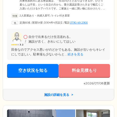
兵庫県加西市にある香楽園は、「生活のひととおりはできるが、ひとり
暮らしは不安」という自立の方から、要介護認定受けた方まで幅広くご
入居いただけるケアハウスです。ご家族と一緒に買い物に出かけたり、
お食事に行ったり、今までと変わらない時間をお過ごしいただけます。
2人部屋あり・夫婦入居可
/
トイレ付き居室
ご入居いただくお部屋は完全個室。和室・洋室のほか、ご夫婦でご入居
いただける2人部屋など複数のタイプをご用意。ホーム内の随所に手すり
定員60名
/
居室54室
/
2004年4月設立
/
電話
0790-49-2900
を設置しており、ご入居のみなさまの安全に配慮したバリアフリー設計
です。スタッフ一同、日々ご入居のみなさまにお声がけさせていただ
き、穏やかで心地よい住まいづくりに努めております。
自分で出来るだけ生活送れる。
施設が古く、きれいにしてほしい
3.2
田舎なのでアクセス悪いがのどかでもある。施設が古いからキレイ
にしてほしい。駐車場も少ないからと...
続きを見る
空き状況を知る
料金見積もり
※2026/07/08更新
施設の詳細を見る