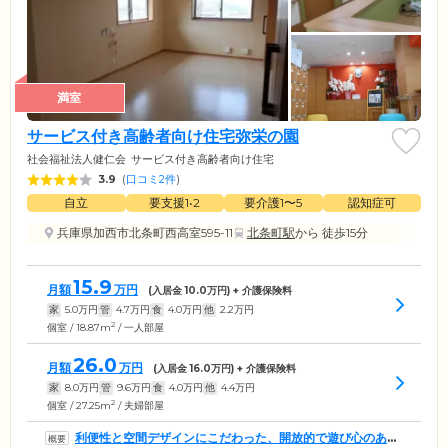
満室
サービス付き高齢者向け住宅弥栄の園
社会福祉法人健仁会
サービス付き高齢者向け住宅
3.9
(
口コミ2件
)
自立
要支援1•2
要介護1〜5
認知症可
兵庫県加西市北条町西高室595-11
北条町駅
から 徒歩15分
15.9
月額
万円
(入居金
10.0
万円) + 介護保険料
家
5.0
万円
管
4.7
万円
食
4.0
万円
他
2.2
万円
2
個室 / 18.87m
/ 一人部屋
26.0
月額
万円
(入居金
16.0
万円) + 介護保険料
家
8.0
万円
管
9.6
万円
食
4.0
万円
他
4.4
万円
2
個室 / 27.25m
/ 夫婦部屋
利便性と空間デザインにこだわった、開放的で遊び心のある