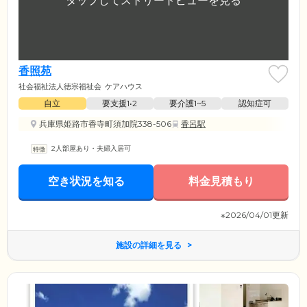
香照苑
社会福祉法人徳宗福祉会
ケアハウス
自立
要支援1•2
要介護1~5
認知症可
兵庫県姫路市香寺町須加院338-506
香呂駅
2人部屋あり・夫婦入居可
空き状況を知る
料金見積もり
※2026/04/01更新
施設の詳細を見る