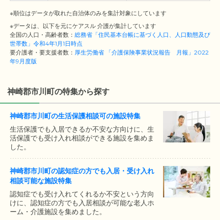
※順位はデータが取れた自治体のみを集計対象にしています
※データは、以下を元にケアスル 介護が集計しています
全国の人口・高齢者数：
総務省「住民基本台帳に基づく人口、人口動態及び
世帯数」令和4年1月1日時点
要介護者・要支援者数：
厚生労働省 「介護保険事業状況報告 月報」2022
年9月度版
神崎郡市川町の特集から探す
神崎郡市川町の生活保護相談可の施設特集
生活保護でも入居できるか不安な方向けに、生
活保護でも受け入れ相談ができる施設を集めま
した。
神崎郡市川町の認知症の方でも入居・受け入れ
相談可能な施設特集
認知症でも受け入れてくれるか不安という方向
けに、認知症の方でも入居相談が可能な老人ホ
ーム・介護施設を集めました。