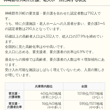
神崎郡市川町の要支援・要介護を合わせた認定者数は792人で
す。

うち、特に介護施設・老人ホームへの入居者が多い、要介護3〜5
65歳以上の高齢者人口は4,332人で、総人口の37.9%を締めてい
ます。

全国的に見た高齢化率はやや高いです。

過去からの推移では高齢者、要介護者の人数は年々増加傾向にあ
ります。

受け入れ可能な施設はしばらく増えていないため、入居の難しさ
兵庫県内順位
全国
40位/40地域
1018位/1511地域
要支援・
介護者数
(非常に少ない)
(少ない)
16位/40地域
595位/1511地域
要支援・
介護者比率
(やや多い)
(やや多い)