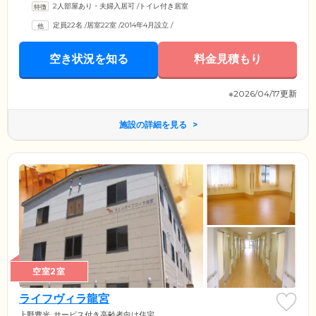
2人部屋あり・夫婦入居可
/
トイレ付き居室
定員22名
/
居室22室
/
2014年4月設立
/
空き状況を知る
料金見積もり
※2026/04/17更新
施設の詳細を見る
空室2室
ライフヴィラ龍宮
上野豊光
サービス付き高齢者向け住宅