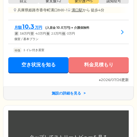
自立
要支援1•2
要介護1〜5
認知症可
兵庫県姫路市香寺町溝口869-1
溝口駅
から 徒歩4分
10.3
月額
万円
(入居金
10.0
万円) + 介護保険料
家
3.8
万円
管
4.0
万円
食
2.5
万円
他
0
万円
個室 / 基本プラン
トイレ付き居室
空き状況を知る
料金見積もり
※2026/07/26更新
施設の詳細を見る