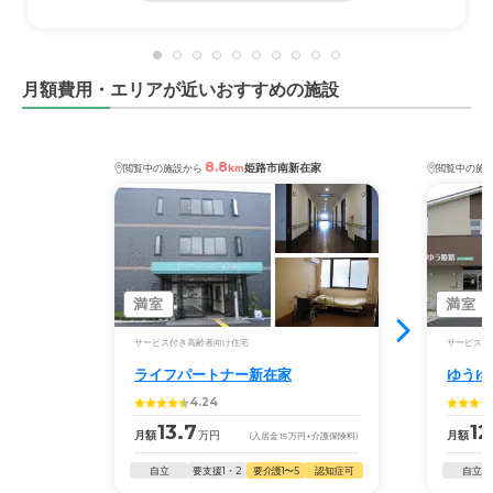
月額費用・エリアが近いおすすめの施設
8.8
姫路市南新在家
閲覧中の施設から
km
閲覧中の施
満室
満室
サービス付き高齢者向け住宅
サービス付
ライフパートナー新在家
ゆうゆ
4.24
13.7
12
月額
万円
月額
(入居金
15
万円
+介護保険料)
自立
要支援1・2
要介護1〜5
認知症可
自立