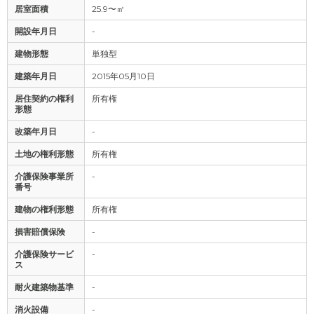
居室面積
25.9〜㎡
開設年月日
-
建物形態
単独型
建築年月日
2015年05月10日
居住契約の権利
所有権
形態
改築年月日
-
土地の権利形態
所有権
介護保険事業所
-
番号
建物の権利形態
所有権
損害賠償保険
-
介護保険サービ
-
ス
耐火建築物基準
-
消火設備
-