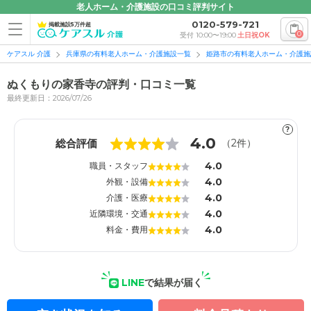
老人ホーム・介護施設の口コミ評判サイト
0120-579-721
掲載施設5万件超
0
受付 10:00〜19:00
土日祝OK
ケアスル 介護
兵庫県の有料老人ホーム・介護施設一覧
姫路市の有料老人ホーム・介護施
ぬくもりの家香寺の評判・口コミ一覧
最終更新日：2026/07/26
?
1
1
4.0
総合評価
（
2
件）
4.0
職員・スタッフ
4.0
外観・設備
4.0
介護・医療
4.0
近隣環境・交通
4.0
料金・費用
LINE
で結果が届く