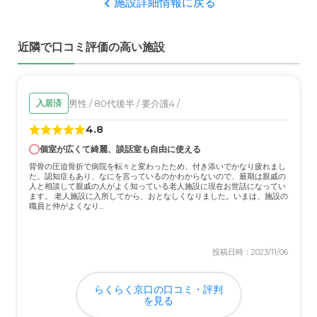
施設詳細情報に戻る
介護士の有資格者が結構いたので、スタッフにとっても悪
くない職場ではないかと推測する。
近隣で口コミ評価の高い施設
近隣環境や交通アクセスについて
車がないといけない場所かなと思いました。バスも通って
いるのかわかりません。送迎はあるの？
男性 / 80代後半 / 要介護4 /
入居済
料金費用について
4.8
料金はやや高めの設定であった。ただ、継続していく上で
個室が広くて綺麗、談話室も自由に使える
スタッフのクオリティー確保のためある程度受け入れ必
背骨の圧迫骨折で病院を転々と変わったため、付き添いでかなり疲れまし
要。
た。認知症もあり、なにを言っているのかわからないので、最期は親戚の
人と相談して親戚の人がよく知っている老人施設に現在お世話になってい
ます。 老人施設に入所してから、おとなしくなりました。いまは、施設の
職員と仲がよくなり...
投稿日時：2023/11/06
らくらく京口の口コミ・評判
を見る