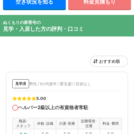
空き状況を知る
料金見積もり
ぬくもりの家香寺の
見学・入居した方の評判・口コミ
男性 / 80代後半 / 要支援1 / 症状なし
見学済
5.00
ヘルパー2級以上の有資格者常駐
職員･
近隣環境･
外観･設備
介護･医療
料金･費用
スタッフ
交通