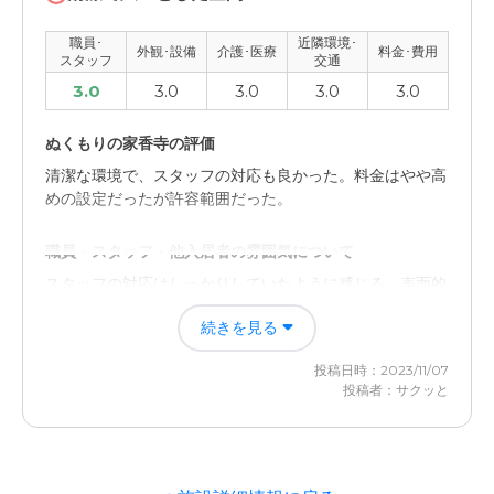
JR香呂駅から歩いて数分の距離。周辺は住宅街で、特に
職員･
近隣環境･
騒音とかもなく静かで落ち着いて生活できる。
外観･設備
介護･医療
料金･費用
スタッフ
交通
3.0
3.0
3.0
3.0
3.0
料金費用について
家賃、共益費、生活管理費で月額87600円からの低価格
ぬくもりの家香寺の評価
で入居できる。食事費もリーズナブル。
清潔な環境で、スタッフの対応も良かった。料金はやや高
めの設定だったが許容範囲だった。
職員・スタッフ・他入居者の雰囲気について
スタッフの対応はしっかりしていたように感じる。表面的
な部分しか見れてないが、悪い人は居なさそう。
続きを見る
外観・内装・居室・設備について
投稿日時：2023/11/07
新しいかんじではないが、しっかりした設備が置いてあっ
投稿者：サクッと
た。清潔な環境で広々としていた。
介護医療サービスについて