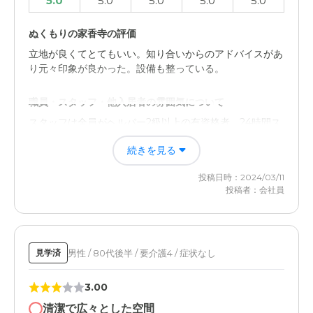
5.0
5.0
5.0
5.0
5.0
ぬくもりの家香寺の評価
立地が良くてとてもいい。知り合いからのアドバイスがあ
り元々印象が良かった。設備も整っている。
職員・スタッフ・他入居者の雰囲気について
スタッフは全員がヘルパー2級以上の有資格者。24時間ス
タッフが常駐していて安心できる。
続きを見る
外観・内装・居室・設備について
投稿日時：2024/03/11
居室は完全個室制で、個人のプライバシーを大切にでき
投稿者：会社員
る。バリアフリーで安全対策も整っている。
介護医療サービスについて
男性 / 80代後半 / 要介護4 / 症状なし
見学済
スタッフが全員ヘルパー2級以上の有資格者。医師による
訪問診療や訪問介護も受けられる。
3.00
近隣環境や交通アクセスについて
清潔で広々とした空間