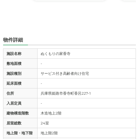
物件詳細
施設名称
ぬくもりの家香寺
敷地面積
-
施設種別
サービス付き高齢者向け住宅
延床面積
-
住所
兵庫県姫路市香寺町香呂227-1
入居定員
-
建物構造階数
木造地上2階
居室総数
24室
地上階・地下階
地上階2階