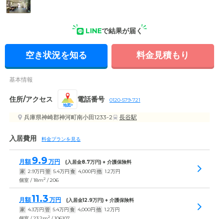
LINE
で結果が届く
受付・エントランス: 受付カウンターとくつろげる椅子が並
び、落ち着いた空間になっています。
空き状況を知る
料金見積もり
基本情報
住所/アクセス
電話番号
0120-579-721
地図
兵庫県神崎郡神河町南小田1233-2
長谷駅
入居費用
料金プランを見る
9.9
月額
万円
(入居金
8.7
万円) + 介護保険料
家
2.9
万円
管
5.4
万円
食
4,000
円
他
1.2
万円
2
個室 / 18m
/ 206
11.3
月額
万円
(入居金
12.9
万円) + 介護保険料
家
4.3
万円
管
5.4
万円
食
4,000
円
他
1.2
万円
2
個室 / 23.2m
/ 106107