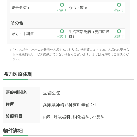
統合失調症
うつ・鬱病
相談可
相談可
その他
生活不活発病（廃用症候
がん・末期癌
群）
相談可
相談可
※「○」の場合、ホームの状況や入居するご本人様の状態等によっては、入居のお受け入
れや継続的なサービス提供ができない場合もございます。まずはお気軽にご相談くだ
さい。
協力医療体制
医療機関名
立岩医院
住所
兵庫県神崎郡神河町寺前331
診療科目
内科, 呼吸器科, 消化器科, 小児科
物件詳細