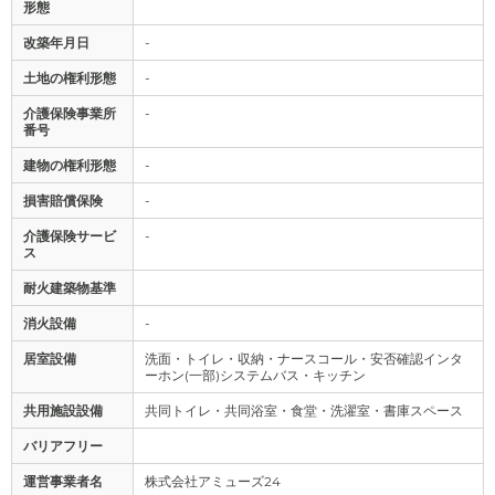
形態
改築年月日
-
土地の権利形態
-
介護保険事業所
-
番号
建物の権利形態
-
損害賠償保険
-
介護保険サービ
-
ス
耐火建築物基準
消火設備
-
居室設備
洗面・トイレ・収納・ナースコール・安否確認インタ
ーホン(一部)システムバス・キッチン
共用施設設備
共同トイレ・共同浴室・食堂・洗濯室・書庫スペース
バリアフリー
運営事業者名
株式会社アミューズ24