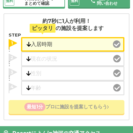
無料
無料
まとめて確認
問い合わせ
約7秒に1人が利用！
ピッタリ
の施設を提案します
STEP
1
2
3
4
最短1分
プロに施設を提案してもらう