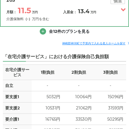
205
個室
11.5
13.4
月額：
入居金：
万円
万円
11.3
月額費用
?
万円
介護保険料
（-）
万円を含む
4.3
その他費用
家賃
全12件のプランを見る
月額費用
入居金
万円
補足情報
5.4
管理費
?
神崎郡神河町で予算内で入れる老人ホームを探す
万円
11.5
月額費用
?
万円
「在宅介護サービス」における介護保険自己負担額
0.4
食費
?
万円
4.5
家賃
万円
在宅介護サー
0.5
水道・光熱費
1割負担
2割負担
万円
3割負担
ビス
5.4
管理費
?
万円
0
上乗せ介護費
?
自立
-
-
-
万円
0.4
食費
?
万円
要支援1
5032円
10064円
15096円
0.7
その他
万円
0.5
水道・光熱費
万円
要支援2
10531円
21062円
31593円
-
介護保険料
万円
0
要介護1
上乗せ介護費
16765円
33530円
50295円
?
万円