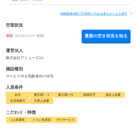
神崎郡神河町で予算内で入れる老人ホームを探す
空室状況
最新の空き状況を知る
満室
(2026/04/17 更新)
運営法人
株式会社アミューズ24
施設種別
サービス付き高齢者向け住宅
入居条件
自立
要支援1・2
要介護1〜5
認知症可
保証人必要
生活保護可
引受人必要
こだわり・特徴
2人部屋有
トイレ有居室
デイサービス