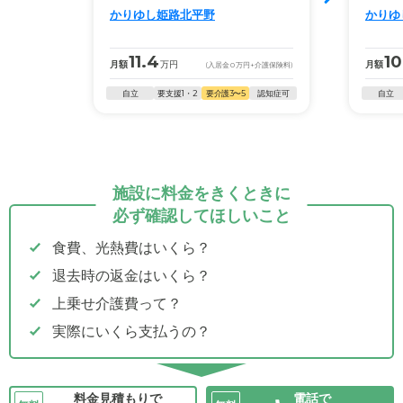
かりゆし姫路北平野
かりゆ
11.4
10
月額
万円
月額
(入居金
0
万円
+介護保険料)
自立
要支援1・2
要介護3〜5
認知症可
自立
施設に料金をきくときに
必ず確認してほしいこと
食費、光熱費はいくら？
退去時の返金はいくら？
上乗せ介護費って？
実際にいくら支払うの？
料金見積もりで
電話で