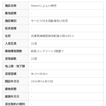
施設名称
Resortによんin神河
敷地面積
-
施設種別
サービス付き高齢者向け住宅
延床面積
-
住所
兵庫県神崎郡神河町南小田1233-2
入居定員
22名
建物構造階数
鉄筋コンクリート2階建て
居室総数
22室
地上階・地下階
-
居室面積
18.0〜35.8㎡
開設年月日
2014年04月01日
建物形態
-
建築年月日
-
居住契約の権利
-