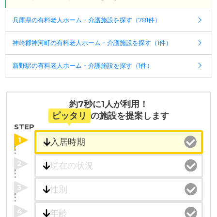
ケアスル 介護では詳細な
料金プラン
をご確認頂けま
兵庫県の有料老人ホーム・介護施設を探す（781件）
す。詳しくは
こちら
。
神崎郡神河町の有料老人ホーム・介護施設を探す（1件）
◎ケアスル 介護の3つの特徴
・経験豊富な入居相談員が完全無料で施設探しをサ
新野駅の有料老人ホーム・介護施設を探す（1件）
ポート
入居相談：
0120-579-721
（無料）
受付時間：10：00～19：00
約7秒に1人が利用！
・全国10000件の介護施設情報を掲載
ピッタリ
の施設を提案します
幅広い選択肢の中から、条件にあった施設を選ぶ
STEP
ことができます。
1
・こだわりの条件や医療体制から施設を探せる
2
たとえば「カラオケ」「麻雀」が楽しめる施設、
「夫婦入居可」の施設、「看取り可」の施設など、
3
医療・看護体制から施設を探すこともできます。
4