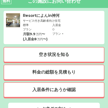
この施設にお問い合わせ
無料
Resortによんin神河
サービス付き高齢者向け住宅
標準
入居金
プラン
0
-
月額
9.9
〜
プラン
万円
(入居金
8
〜)
万円
空き状況を知る
料金の総額を見積もり
入居条件にあうか確認