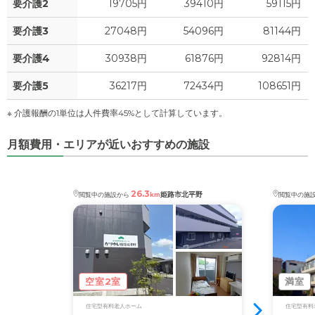
要介護2
19705円
39410円
59115円
0.7
その他
万円
要介護3
27048円
54096円
81144円
-
介護保険料
万円
要介護4
30938円
61876円
92814円
要介護5
36217円
72434円
108651円
※ 介護報酬の1単位は人件費率45%として計算しています。
月額費用・エリアが近いおすすめの施設
26.3
姫路市北平野
閲覧中の施設から
km
閲覧中の施
空室2室
満室
住宅型有料老人ホーム
住宅型有料