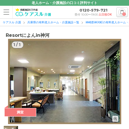
老人ホーム・介護施設の口コミ評判サイト
0120-579-721
掲載施設5万件超
0
受付 10:00〜19:00
土日祝OK
ケアスル 介護
兵庫県の有料老人ホーム・介護施設一覧
神崎郡神河町の有料老人ホーム・
Resortによんin神河
1
/
1
1
/
1
満室