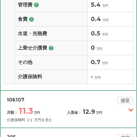
5.4
管理費
?
万円
0.4
食費
?
万円
0.5
水道・光熱費
万円
0
上乗せ介護費
?
万円
0.7
その他
万円
-
介護保険料
万円
106107
個室
11.3
12.9
月額：
入居金：
万円
万円
介護保険料
（-）
万円を含む
その他費用
月額費用
入居金
補足情報