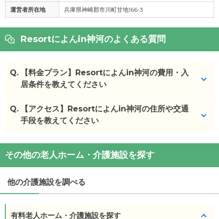
運営者所在地
兵庫県神崎郡市川町甘地166-3
Resortによんin神河のよくある質問
Q.
【料金プラン】Resortによんin神河の費用・入
居条件を教えてください
Q.
Resortによんin神河
【アクセス】Resortによんin神河の住所や交通
の入居金・月額料金は次のと
おりです。
手段を教えてください
・初期費用が
8.7
〜
17.9
万円
・月額費用が
9.9
〜
13
万円
Resortによんin神河
の
交通アクセス
その他の老人ホーム・介護施設を探す
・
住所：
兵庫県
神崎郡神河町
南小田1233-2
Resortによんin神河
の対応可能な入居条件は次の
・
最寄り駅：
とおりです。
他の介護施設を調べる
・要介護度：自立、要支援1、要支援2、要介護1、要
介護2、要介護3、要介護4、要介護5
・認知症：受け入れ可
有料老人ホーム・介護施設を探す