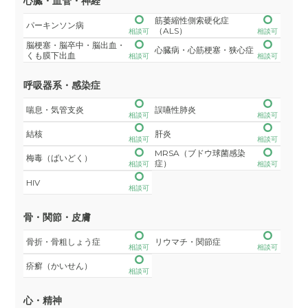
心臓・血管・神経
筋萎縮性側索硬化症
パーキンソン病
（ALS）
相談可
相談可
脳梗塞・脳卒中・脳出血・
心臓病・心筋梗塞・狭心症
くも膜下出血
相談可
相談可
呼吸器系・感染症
喘息・気管支炎
誤嚥性肺炎
相談可
相談可
結核
肝炎
相談可
相談可
MRSA（ブドウ球菌感染
梅毒（ばいどく）
症）
相談可
相談可
HIV
相談可
骨・関節・皮膚
骨折・骨粗しょう症
リウマチ・関節症
相談可
相談可
疥癬（かいせん）
相談可
心・精神