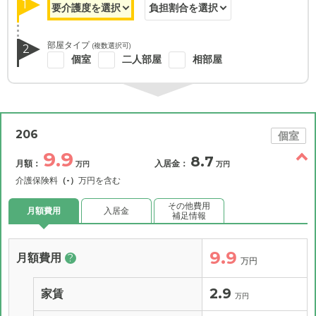
1
部屋タイプ
(複数選択可)
2
個室
二人部屋
相部屋
206
個室
9.9
8.7
月額：
入居金：
万円
万円
介護保険料
（-）
万円を含む
その他費用
月額費用
入居金
補足情報
9.9
月額費用
?
万円
2.9
家賃
万円