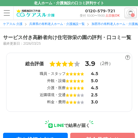
老人ホーム・介護施設の口コミ評判サイト
0120-579-721
掲載施設5万件超
0
受付 10:00〜19:00
土日祝OK
ケアスル 介護
兵庫県の有料老人ホーム・介護施設一覧
加西市の有料老人ホーム・介護施
サービス付き高齢者向け住宅弥栄の園の評判・口コミ一覧
最終更新日：2026/03/25
?
1
1
3.9
総合評価
（
2
件）
4.5
職員・スタッフ
5.0
外観・設備
4.5
介護・医療
2.5
近隣環境・交通
3.0
料金・費用
LINE
で結果が届く