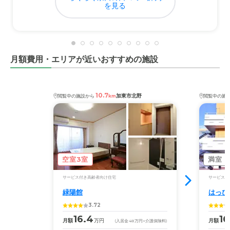
に出歩くことはないので、不便は感じていないようです。
を見る
料金費用について
部屋代、食費等のほかに、介護費、医療費、薬代、デイケ
ア（リハビリ）など、利用するほど料金が膨れ上がる。
月額費用・エリアが近いおすすめの施設
10.7
加東市北野
閲覧中の施設から
km
閲覧中の施
空室3室
満室
サービス付き高齢者向け住宅
サービス付
緑陽館
はっぴ
3.72
16.4
16
月額
万円
月額
(入居金
48
万円
+介護保険料)