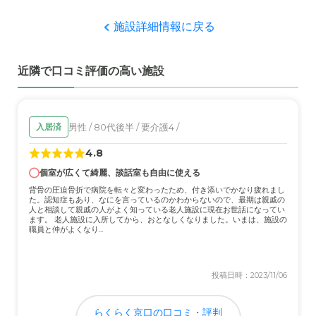
護と医療体制がしっかりしていること、見学当時の担当者
の人柄など、本人も気に入ったようです。
施設詳細情報に戻る
職員・スタッフ・他入居者の雰囲気について
近隣で口コミ評価の高い施設
介護職員の入れ替わりがよくあるが、変わった様子があれ
ば逐一連絡してもらえるので、安心してお任せしていま
す。
男性 / 80代後半 / 要介護4 /
入居済
外観・内装・居室・設備について
4.8
マンションタイプで、室内トイレ、事務所から使用状況を
集中管理できるベッド、1階の食堂、浴室など、好印象で
個室が広くて綺麗、談話室も自由に使える
した。
背骨の圧迫骨折で病院を転々と変わったため、付き添いでかなり疲れまし
た。認知症もあり、なにを言っているのかわからないので、最期は親戚の
人と相談して親戚の人がよく知っている老人施設に現在お世話になってい
介護医療サービスについて
ます。 老人施設に入所してから、おとなしくなりました。いまは、施設の
職員と仲がよくなり...
施設内にクリニックを併設しており、定期的に訪問看護も
してもらえるので、安心してお任せしています。
投稿日時：2023/11/06
近隣環境や交通アクセスについて
田舎なので、自家用車がないとアクセスは不便。本人は外
らくらく京口の口コミ・評判