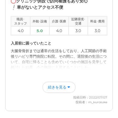
クリニック併設で訪問看護もあり安心
車がないとアクセス不便
職員･
近隣環境･
外観･設備
介護･医療
料金･費用
スタッフ
交通
4.0
5.0
4.0
3.0
3.0
入居前に困っていたこと
大腿骨骨折までは通常の生活をしており、人工関節の手術
後リハビリ専門病院に転院。その間に、退院後の生活につ
いて、自宅に帰ることも含めていくつかの施設を見学して
検討した結果、今の施設に入居することにした。
入居後どうなったか？
続きを見る
費用はかかるが、8割程度は本人の年金で賄うことがで
き、介護についても安心してお任せできる。
投稿日時：2022/07/07
投稿者：m_kurosuke
サービス付き高齢者向け住宅弥栄の園の評価
入居当時はまだ新築物件で、清潔感があふれる施設内や介