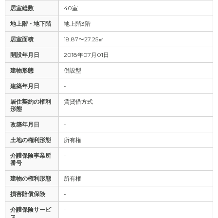
居室総数
40室
地上階・地下階
地上階3階
居室面積
18.87〜27.25㎡
開設年月日
2018年07月01日
建物形態
併設型
建築年月日
-
居住契約の権利
賃貸借方式
形態
改築年月日
-
土地の権利形態
所有権
介護保険事業所
-
番号
建物の権利形態
所有権
損害賠償保険
-
介護保険サービ
-
ス