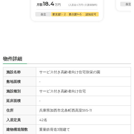
18.4
自立
月額
万円
(入居金
0
万円
+介護保険料)
自立
要支援1・2
要介護1〜5
認知症可
物件詳細
施設名称
サービス付き高齢者向け住宅弥栄の園
敷地面積
-
施設種別
サービス付き高齢者向け住宅
延床面積
-
住所
兵庫県加西市北条町西高室595-11
入居定員
42名
建物構造階数
重量鉄骨造3階建て