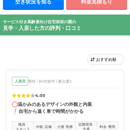
空き状況を知る
料金見積もり
サービス付き高齢者向け住宅弥栄の園の
見学・入居した方の評判・口コミ
男性 / 80代前半 / 要介護3
入居済
4.00
温かみのあるデザインの外観と内装
自宅から遠く車で時間がかかる
職員･
近隣環境･
外観･設備
介護･医療
料金･費用
スタッフ
交通