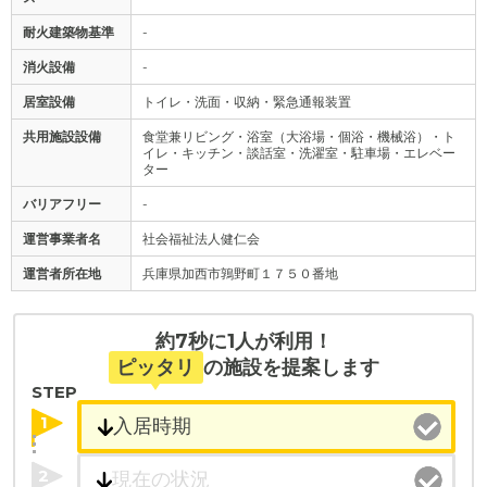
耐火建築物基準
-
消火設備
-
居室設備
トイレ・洗面・収納・緊急通報装置
共用施設設備
食堂兼リビング・浴室（大浴場・個浴・機械浴）・ト
イレ・キッチン・談話室・洗濯室・駐車場・エレベー
ター
バリアフリー
-
運営事業者名
社会福祉法人健仁会
運営者所在地
兵庫県加西市鶉野町１７５０番地
約7秒に1人が利用！
ピッタリ
の施設を提案します
STEP
1
2