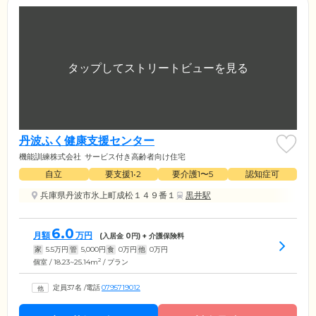
丹波ふく健康支援センター
機能訓練株式会社
サービス付き高齢者向け住宅
自立
要支援1•2
要介護1〜5
認知症可
兵庫県丹波市氷上町成松１４９番１
黒井駅
6.0
月額
万円
(入居金
0
円) + 介護保険料
家
5.5
万円
管
5,000
円
食
0
万円
他
0
万円
2
個室 / 18.23~25.14m
/ プラン
定員37名
/
電話
0795719012