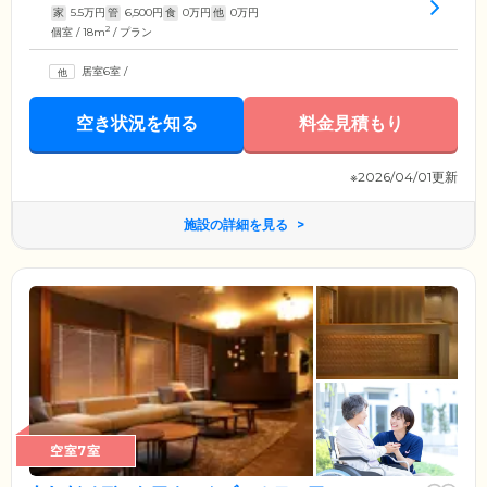
家
5.5
万円
管
6,500
円
食
0
万円
他
0
万円
2
個室 / 18m
/ プラン
居室6室
/
空き状況を知る
料金見積もり
※2026/04/01更新
施設の詳細を見る
空室7室