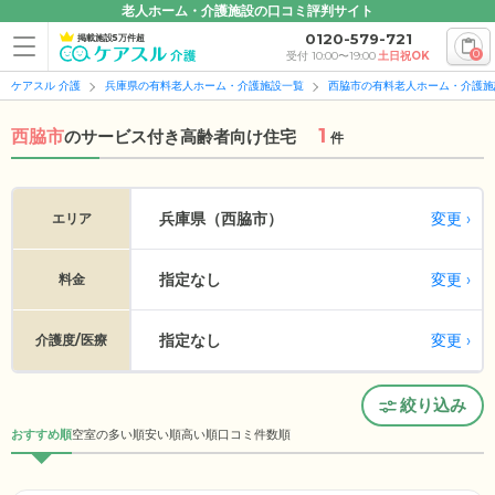
老人ホーム・介護施設の口コミ評判サイト
0120-579-721
掲載施設5万件超
0
受付 10:00〜19:00
土日祝OK
ケアスル 介護
兵庫県の有料老人ホーム・介護施設一覧
西脇市の有料老人ホーム・介護施
1
西脇市
の
サービス付き高齢者向け住宅
件
変更
兵庫県（西脇市）
エリア
指定なし
変更
料金
指定なし
変更
介護度/医療
絞り込み
おすすめ順
空室の多い順
安い順
高い順
口コミ件数順