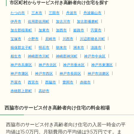
市区町村からサービス付き高齢者向け住宅を探す
たつの市
三木市
三田市
丹波市
丹波篠山市
伊丹市
佐用郡佐用町
加古川市
加古郡播磨町
加古郡稲美町
加東市
加西市
姫路市
宍粟市
宝塚市
小野市
尼崎市
川西市
川辺郡猪名川町
揖保郡太子町
明石市
朝来市
洲本市
淡路市
相生市
神崎郡市川町
神崎郡神河町
神戸市中央区
神戸市兵庫区
神戸市北区
神戸市垂水区
神戸市東灘区
神戸市灘区
神戸市西区
神戸市長田区
神戸市須磨区
芦屋市
西宮市
西脇市
豊岡市
赤穂市
赤穂郡上郡町
高砂市
西脇市のサービス付き高齢者向け住宅の料金相場
西脇市のサービス付き高齢者向け住宅の入居一時金の平
均値は
15.0
万円、月額費用の平均値は
9.5
万円です。ま