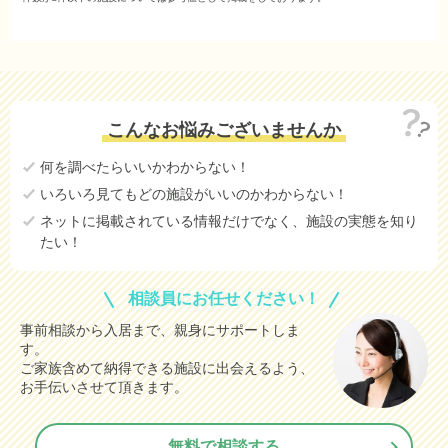
万円
18.6
三木市
万円
15.0
伊丹市
万円
14.1
加古川市
万円
こんなお悩みございませんか
14.0
姫路市
万円
何を調べたらいいかわからない！
13.3
神戸市長田区
万円
いろいろ見てもどの施設がいいのかわからない！
11.0
宝塚市
万円
ネットに掲載されている情報だけでなく、施設の実態を知り
たい！
10.5
神戸市北区
万円
10.2
神戸市須磨区
万円
相談員にお任せください！
6.8
豊岡市
万円
事前相談から入居まで、親身にサポートしま
す。
3.6
明石市
万円
ご家族含めて納得できる施設に出会えるよう、
15.2
神戸市灘区
お手伝いさせて頂きます。
(参考値)
万円
7.9
神戸市兵庫区
(参考値)
万円
無料で相談する