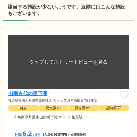
該当する施設が少ないようです。近隣にはこんな施設
もございます。
山南古代の里下滝
社会福祉法人丹波柏原福祉会
サービス付き高齢者向け住宅
自立
要支援1•2
要介護1〜5
認知症可
兵庫県丹波市山南町下滝207-1
柏原駅
6.2
月額
万円
(入居金
16.5
万円) + 介護保険料