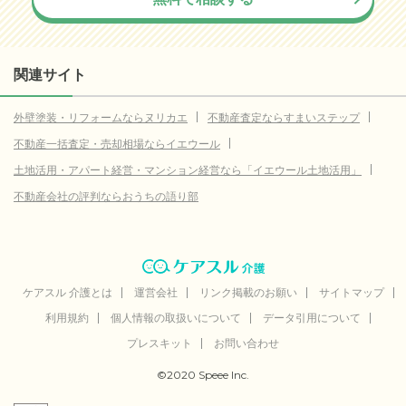
69.8
芦屋市
(参考値)
万円
14.2
高砂市
(参考値)
万円
35.4
小野市
(参考値)
関連サイト
万円
13.0
加西市
(参考値)
万円
外壁塗装・リフォームならヌリカエ
不動産査定ならすまいステップ
5.0
丹波篠山市
(参考値)
万円
不動産一括査定・売却相場ならイエウール
11.6
丹波市
(参考値)
万円
土地活用・アパート経営・マンション経営なら「イエウール土地活用」
6.0
朝来市
不動産会社の評判ならおうちの語り部
(参考値)
万円
10.0
淡路市
(参考値)
万円
20.0
宍粟市
(参考値)
万円
29.8
加東市
ケアスル 介護とは
(参考値)
運営会社
リンク掲載のお願い
サイトマップ
万円
利用規約
個人情報の取扱いについて
データ引用について
6.6
たつの市
(参考値)
万円
プレスキット
お問い合わせ
30.0
川辺郡猪名川町
(参考値)
万円
©2020 Speee Inc.
5.0
加古郡稲美町
(参考値)
万円