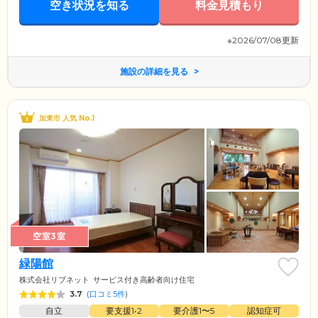
空き状況を知る
料金見積もり
※2026/07/08更新
施設の詳細を見る
加東市 人気 No.1
空室3室
緑陽館
株式会社リブネット
サービス付き高齢者向け住宅
3.7
(
口コミ5件
)
自立
要支援1•2
要介護1〜5
認知症可