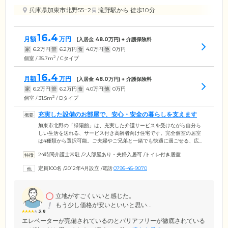
兵庫県加東市北野55−2
滝野駅
から 徒歩10分
16.4
月額
万円
(入居金
48.0
万円) + 介護保険料
家
6.2
万円
管
6.2
万円
食
4.0
万円
他
0
万円
2
個室 / 35.7m
/ Cタイプ
16.4
月額
万円
(入居金
48.0
万円) + 介護保険料
家
6.2
万円
管
6.2
万円
食
4.0
万円
他
0
万円
2
個室 / 31.5m
/ Dタイプ
充実した設備のお部屋で、安心・安全の暮らしを支えます
加東市北野の「緑陽館」は、充実した介護サービスを受けながら自分ら
しい生活を送れる、サービス付き高齢者向け住宅です。完全個室の居室
は4種類から選択可能。ご夫婦やご兄弟と一緒でも快適に過ごせる、広め
のお部屋もございます。自室で自炊を楽しまれたい方向けに、各居室に
24時間介護士常駐
/
2人部屋あり・夫婦入居可
/
トイレ付き居室
キッチンを完備。また、室内の数か所に設置された緊急コールが、ご入
居のみなさまの暮らしに安心・安全をお届けします。居室ごとに浴槽は
定員100名
/
2012年4月設立
/
電話
0795-45-9070
設置されておりますが、共用設備として大浴場もご用意。窓から楽しめ
るのどかな加古川の風景が、より一層癒しを与えてくれると、ご入居者
様から大変好評です。
立地がすごくいいと感じた。
もう少し価格が安いといいと思い...
3.8
エレベーターが完備されているのとバリアフリーが徹底されている