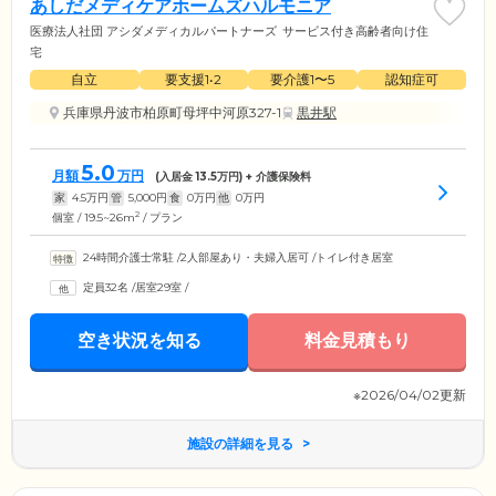
あしだメディケアホームズハルモニア
医療法人社団 アシダメディカルパートナーズ
サービス付き高齢者向け住
宅
自立
要支援1•2
要介護1〜5
認知症可
兵庫県丹波市柏原町母坪中河原327-1
黒井駅
5.0
月額
万円
(入居金
13.5
万円) + 介護保険料
家
4.5
万円
管
5,000
円
食
0
万円
他
0
万円
2
個室 / 19.5~26m
/ プラン
24時間介護士常駐
/
2人部屋あり・夫婦入居可
/
トイレ付き居室
定員32名
/
居室29室
/
空き状況を知る
料金見積もり
※2026/04/02更新
施設の詳細を見る