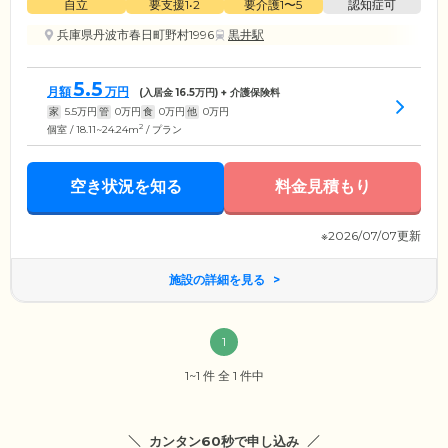
自立
要支援1•2
要介護1〜5
認知症可
兵庫県丹波市春日町野村1996
黒井駅
5.5
月額
万円
(入居金
16.5
万円) + 介護保険料
家
5.5
万円
管
0
万円
食
0
万円
他
0
万円
2
個室 / 18.11~24.24m
/ プラン
空き状況を知る
料金見積もり
※2026/07/07更新
施設の詳細を見る
1
1~1 件 全 1 件中
カンタン60秒で申し込み