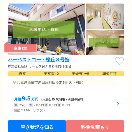
空室1室
ハーベストコート桜丘３号館
株式会社新緑
サービス付き高齢者向け住宅
自立
要支援1•2
要介護1〜5
認知症可
兵庫県西脇市黒田庄町田高316
久下村駅
9.5
月額
万円
(入居金
15.0
万円) + 介護保険料
家
7.5
万円
管
2.0
万円
食
0
万円
他
0
万円
2
個室 / 18.54m
/ プラン
空き状況を知る
料金見積もり