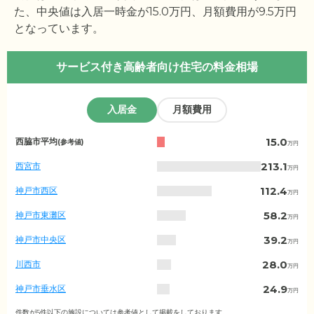
た、中央値は入居一時金が
15.0
万円、月額費用が
9.5
万円
となっています。
サービス付き高齢者向け住宅の料金相場
入居金
月額費用
兵
15.0
西脇市平均
(参考値)
万円
庫
県
213.1
西宮市
万円
の
入
112.4
神戸市西区
万円
居
金
58.2
神戸市東灘区
万円
相
場
39.2
神戸市中央区
万円
（市
区
28.0
川西市
万円
町
村
24.9
神戸市垂水区
万円
別）
19.9
尼崎市
件数が5件以下の施設については参考値として掲載をしております。