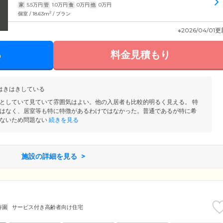
家
5.5
万円
管
1.0
万円
食
0
万円
他
0
万円
2
個室 / 18.63m
/ プラン
※2026/04/01
る
料金見積もり
はきはきしている
としていて見ていて雰囲気はよい。他の入居者も比較的明るく見える。 特
はなく、居室等も特に特徴があるわけではなかった。普通であるが特に希
ないため問題ない
続きを見る
施設の詳細を見る
寿園
サービス付き高齢者向け住宅