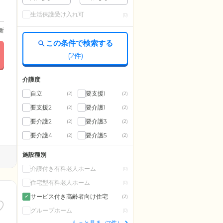
生活保護受け入れ可
(0)
更新
この条件で検索する
(
2
件)
介護度
自立
要支援1
(2)
(2)
要支援2
要介護1
(2)
(2)
要介護2
要介護3
(2)
(2)
要介護4
要介護5
(2)
(2)
施設種別
介護付き有料老人ホーム
(0)
住宅型有料老人ホーム
(0)
サービス付き高齢者向け住宅
(2)
グループホーム
(0)
もっと見る（7件）