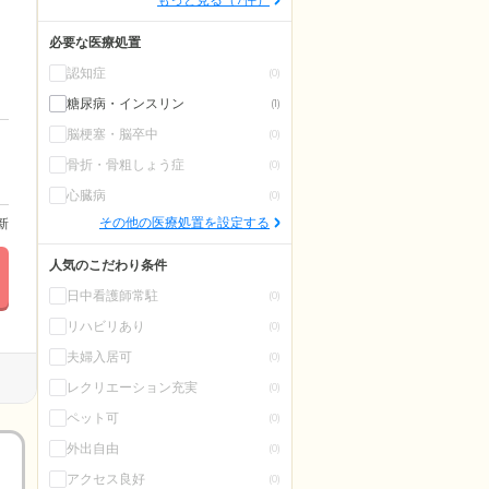
必要な医療処置
認知症
(0)
糖尿病・インスリン
(1)
脳梗塞・脳卒中
(0)
骨折・骨粗しょう症
(0)
心臓病
(0)
その他の医療処置を設定する
更新
人気のこだわり条件
日中看護師常駐
(0)
リハビリあり
(0)
夫婦入居可
(0)
レクリエーション充実
(0)
ペット可
(0)
外出自由
(0)
アクセス良好
(0)