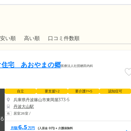
安い順
高い順
口コミ件数順
け住宅 あおやまの郷
医療法人社団栖田内科
自立
要支援1•2
要介護1〜5
認知症可
兵庫県丹波篠山市東岡屋373-5
丹波大山駅
居室28室
/
6.5
月額
万円
(入居金
0
円) + 介護保険料