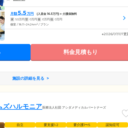
5.5
月額
万円
(入居金
16.5
万円) + 介護保険料
家
5.5
万円
管
0
万円
食
0
万円
他
0
万円
2
個室 / 18.11~24.24m
/ プラン
※2026/07/07
る
料金見積もり
施設の詳細を見る
ムズハルモニア
医療法人社団 アシダメディカルパートナーズ
自立
要支援1•2
要介護1〜5
認知症可