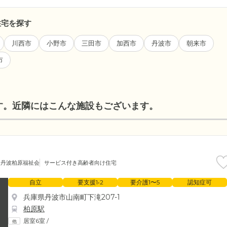
住宅を探す
川西市
小野市
三田市
加西市
丹波市
朝来市
市
す。近隣にはこんな施設もございます。
人丹波柏原福祉会
サービス付き高齢者向け住宅
自立
要支援1•2
要介護1〜5
認知症可
兵庫県丹波市山南町下滝207-1
柏原駅
居室6室
/