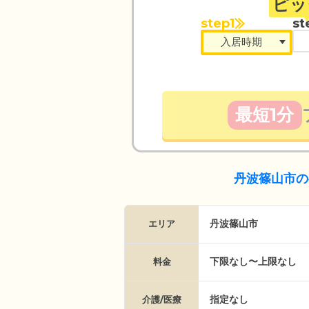
ピッ
step1
st
最短1分
丹波篠山市の
丹波篠山市
エリア
下限なし〜上限なし
料金
指定なし
介護/医療