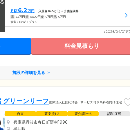
6.2
月額
万円
(入居金
16.5
万円) + 介護保険料
家
5.5
万円
管
6,500
円
食
0
万円
他
0
万円
2
個室 / 18m
/ プラン
※2026/04/01
る
料金見積もり
施設の詳細を見る
 グリーンリーフ
医療法人社団紀洋会
サービス付き高齢者向け住宅
自立
要支援1•2
要介護1〜5
認知症可
兵庫県丹波市春日町野村1996
黒井駅