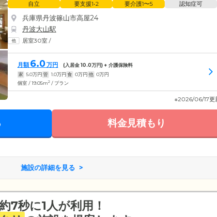
自立
要支援1•2
要介護1〜5
認知症可
兵庫県丹波篠山市高屋24
丹波大山駅
居室30室
/
6.0
月額
万円
(入居金
10.0
万円) + 介護保険料
家
5.0
万円
管
1.0
万円
食
0
万円
他
0
万円
2
個室 / 19.05m
/ プラン
※2026/06/17
る
料金見積もり
施設の詳細を見る
約7秒に1人が利用！