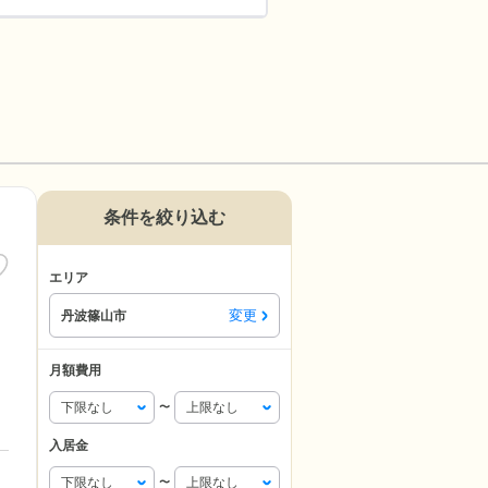
条件を絞り込む
エリア
変更
丹波篠山市
月額費用
〜
入居金
〜