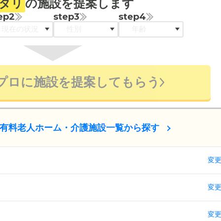
タリ
の施設を提案します
ep2
step3
step4
プロに施設を提案してもらう
有料老人ホーム・介護施設一覧から探す
変
変
変