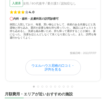
ないだろうか。あと入居後に分かって感じ入ったことがあ
施設料金は他施設なども参考にさせていただき、いろいろ
女性 / 80代後半 / 要介護3 / 認知症なし
入居済
る。買物代行サービスを定期的に実施してもらっていて父
検討はしましたが、やはりお安くはなくかなり高額だとい
親もアレコレ頼んでいたようだが、１箇所でまとめ買いす
う印象でした。
4.0
るのではなく、多種多様な品をそれぞれ地域で最も安い店
内科・歯科・皮膚科医の訪問診療可
で買ってきてくれていた。こういった差配はこちらだけの
病院に入院しており、毎週、買い物などをして、依頼のある衣服などと洗
気遣いかも知れないが、とても手間のかかることをしてく
濯物と持ち込み、選択が必要な物を持ち帰っていた。 施設にはチェストを
れていることに感謝している。
持ち込めるし、洗濯も縮み難いため、持ち帰って選択することが減り、楽
になった。 洗濯をほとんどしなくて良くなり楽になった。また、訪問も毎
週行かなくてよく...
職員・スタッフ・他入居者の雰囲気について
本人はもっと自分のやりたいようにやりたかったようで、
投稿日時：2022/07/07
多少の衝突はあったようだが、私の私見とすれば、とても
良く面倒を見てもらったと感謝している。また、入居者の
中で親しい人が出来たとも聞いている。私の見立てでは、
ウエルハウス尼崎の口コミ・
落ち着いた雰囲気の中に良いコミュニティが出来ていると
評判を見る
いう印象を受けた。
外観・内装・居室・設備について
【良い点】●不必要に豪華な調度類(ソファ・テーブル・シ
月額費用・エリアが近いおすすめの施設
ャンデリア等)は使っておらず、生活に必要で使いやすい
家具が揃えられている。●白を基調とした内装と明るい照