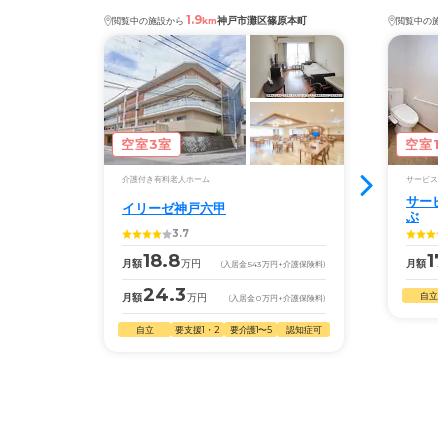
明で清潔感がある。●無駄な動線がなく、足の不自由な高
1.9
神戸市灘区篠原本町
閲覧中の施設から
km
閲覧中の施
齢者に優しい【今後への希望】●Wi-Fiの完備●センサーに
よる転倒検知システムの構築
介護医療サービスについて
当施設と契約している歯科医や内科医が定期的に訪問診療
空室3室
空室1
してくれているが、やはり出来れば専属の常駐医師が居て
くれると安心の度合いが格段に上がる。そんな病院みたい
介護付き有料老人ホーム
サービス付
なことは出来ないと言うならリモートでも良い。個人々々
サービ
の健康状態を把握してもらっていれば、もし病院に入院す
イリーゼ神戸六甲
ぶ
ることになっても医療履歴に関する基本情報を担当医に伝
3.7
達することが出来るのではないかと思う。高齢者の病気は
18.8
17
月額
万円
月額
(入居金
543
万円
+介護保険料)
常に生命のリスクがつきまとうので、一考していただきた
い課題ではある。
24.3
自立
月額
万円
(入居金
0
万円
+介護保険料)
自立
要支援1・2
要介護1〜5
認知症可
近隣環境や交通アクセスについて
周囲は工場やホテルや高速の出入口なので、あまり理想的
な環境ではないが、駅からは近くにあり、家族が沿線の利
用者ならば相当便利であろう。