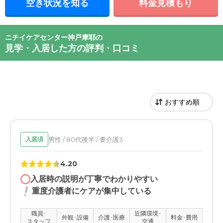
空き状況を知る
料金見積もり
ニチイケアセンター神戸摩耶の
見学・入居した方の評判・口コミ
男性 / 80代後半 / 要介護3
入居済
4.20
入居時の説明が丁寧でわかりやすい
重度介護者にケアが集中している
職員･
近隣環境･
外観･設備
介護･医療
料金･費用
スタッフ
交通