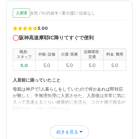
女性 / 90代前半 / 要介護2 / 症状なし
入居済
5.00
阪神高速摩耶IC降りてすぐで便利
職員･
近隣環境･
外観･設備
介護･医療
料金･費用
スタッフ
交通
5.0
5.0
5.0
5.0
5.0
入居前に困っていたこと
母親は神戸で1人暮らしをしていたので何かあれば即対応
が難しく、半無理矢理に入居させた。入居後は非常に気に
入って見違えるぐらい健康的に生活も、コロナ禍で面会が
制限され、心残りの面はある。
入居後どうなったか？
続きを見る
癌の再発、転移もさることながら、コロナ禍で面会制限も