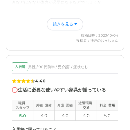
したことでもTEL報告があった。
きなどはかなり体力が必要になるなどでしょうか
近隣環境や交通アクセスについて
入居後どうなったか？
続きを見る
普段は乗用車で面会に通っていたが、阪神高速の摩耶ICの
すべて食事・入浴・排便などが施設の担当者にやっていた
降りた所で、阪神電車からも数分の距離で、便利だった。
だけるので余計な気をつかわないようになったので、精神
投稿日時：2023/10/04
的にもかなり楽になった。また、夜もぐっすい眠れるよう
投稿者：神戸のおっちゃん
になり本当に感謝感謝の毎日です。
料金費用について
所謂入居金はゼロで、色々調べた結果、もちろん入居時に
ニチイケアセンター神戸摩耶の評価
最小の家具等は必要だったものの、あとは入居後の費用だ
けで、コスパは相当高かったと思う。
全問でも回答させていただききましたが、食事・排便・入
男性 / 90代前半 / 要介護1 / 症状なし
入居済
浴などを施設担当のかたがすべてやっていただける点や、
やはりその施設独自のカリキュラムなども充実しており安
4.40
心しておまかせできました
生活に必要な使いやすい家具が揃っている
職員・スタッフ・他入居者の雰囲気について
職員･
近隣環境･
外観･設備
介護･医療
料金･費用
施設の職員の方々も本当にやさしそうな第一印象を受けま
スタッフ
交通
したし、見学した段階でここならおまかせして大丈夫とい
5.0
4.0
4.0
4.0
5.0
う印象でした。また、他入居者の方々もこれちいった不満
などはありませんでした
入居前に困っていたこと