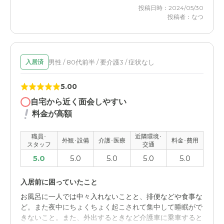
あったが、面会時には本当に楽しそうで、そういう意味で
投稿日時：2024/05/30
は入居を促進して正解だったと思う。
投稿者：なつ
ニチイケアセンター神戸摩耶の評価
コロナ禍で面会制限はあったものの、ニチイの方々の対応
は本当に本当に親切で、感謝 しています。
男性 / 80代前半 / 要介護3 / 症状なし
入居済
職員・スタッフ・他入居者の雰囲気について
5.00
ホームのトップから従業員に至るまで、お会いした方のす
自宅から近く面会しやすい
べてに、本当によくして頂いた実感があります。
料金が高額
外観・内装・居室・設備について
職員･
近隣環境･
外観･設備
介護･医療
料金･費用
スタッフ
交通
館内は常に綺麗で、従業員の接し方も非常に教育を受けて
おられ、本人も我々家族も、全く信頼の置けるホームだっ
5.0
5.0
5.0
5.0
5.0
た。
入居前に困っていたこと
介護医療サービスについて
お風呂に一人では中々入れないことと、排便などや食事な
提携の医療機関も充実しており、コロナ禍の影響で面会が
ど。また夜中にちょくちょく起こされて集中して睡眠がで
出来ない時期にも、毎月の報告は充実しており、ちょっと
きないこと。また、外出するときなど介護車に乗車すると