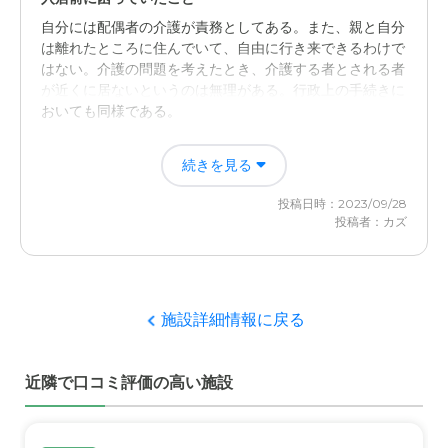
自分には配偶者の介護が責務としてある。また、親と自分
外観・内装・居室・設備について
は離れたところに住んでいて、自由に行き来できるわけで
施設の外観や内装は一目拝見しこの施設であれば大丈夫そ
はない。介護の問題を考えたとき、介護する者とされる者
うな第一印象をうけました。また、設備などもとくにこれ
が近くに居ないというのは無理がある。行政上の手続きに
といった不具合いなどの印象も受けなかったので安心でし
おいても同様である。
た
入居後どうなったか？
続きを見る
介護医療サービスについて
歩行不自由な父親を入浴介助してもらえるのは本当に有難
介護のほうは全問などに回答させていただきましたが、本
投稿日時：2023/09/28
い。あと床屋・歯科医・内科医が定期的に施設に来てくれ
当に安心しておまかせできる第一印象をうけましたし、ま
投稿者：カズ
るというのも有難い。施設内の日常生活についても、常に
た医療サービスもこと細かく説明を受け安心しておまかせ
スタッフの目が行き届いているようだ。本人はもっと自由
できるなとかんじました
が欲しかったようだが、自由と見守りのさじ加減が難しい
ところだ。
近隣環境や交通アクセスについて
施設詳細情報に戻る
自宅が灘区下川原通りにあるので、距離的にはほとんど問
ニチイケアセンター神戸摩耶の評価
題なく、休日などにはちょくちょく面会・訪問したりでき
自室を出たところが食事などに使うフロアである。ほか、
る距離であったので問題はございませんでした
近隣で口コミ評価の高い施設
入浴とか生活のすべてがエレベーターを使わず同じ階で出
来るようになっている。脚が不自由で酸素ボンベが手放せ
料金費用について
ない父親にとっては、その施設の構造は便利だったのでは