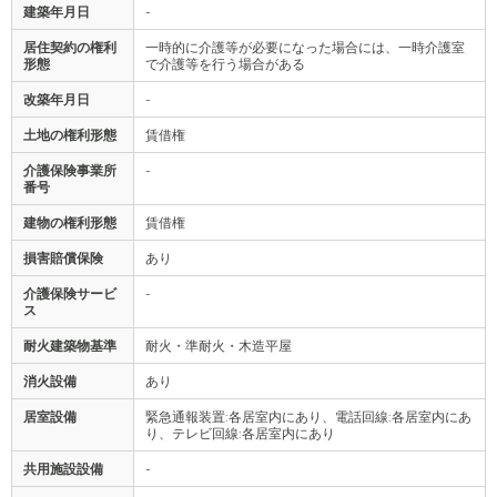
建築年月日
-
居住契約の権利
一時的に介護等が必要になった場合には、一時介護室
形態
で介護等を行う場合がある
改築年月日
-
土地の権利形態
賃借権
介護保険事業所
-
番号
建物の権利形態
賃借権
損害賠償保険
あり
介護保険サービ
-
ス
耐火建築物基準
耐火・準耐火・木造平屋
消火設備
あり
居室設備
緊急通報装置:各居室内にあり、電話回線:各居室内にあ
り、テレビ回線:各居室内にあり
共用施設設備
-