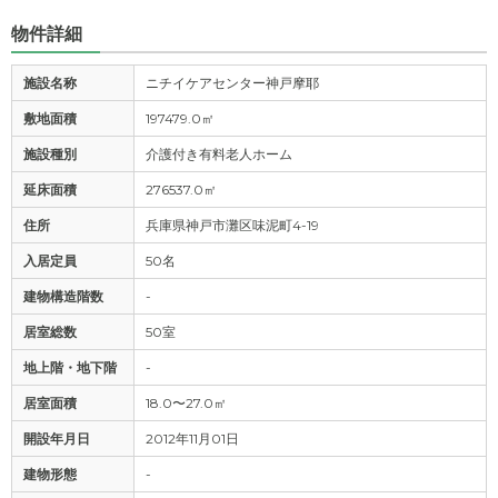
料金費用について
物件詳細
この辺りは結構高級なホームが多くて、現実的とは言えな
い施設が多かった。その点こちらの施設は頭金不要で、本
施設名称
ニチイケアセンター神戸摩耶
人の年金に月々10万円ほど加えれば入居できたので本当に
有難かった。
敷地面積
197479.0㎡
施設種別
介護付き有料老人ホーム
延床面積
276537.0㎡
住所
兵庫県神戸市灘区味泥町4-19
入居定員
50名
建物構造階数
-
居室総数
50室
地上階・地下階
-
居室面積
18.0〜27.0㎡
開設年月日
2012年11月01日
建物形態
-