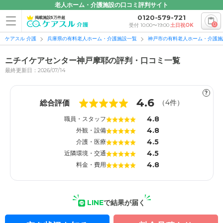
老人ホーム・介護施設の口コミ評判サイト
0120-579-721
掲載施設5万件超
0
受付 10:00〜19:00
土日祝OK
ケアスル 介護
兵庫県の有料老人ホーム・介護施設一覧
神戸市の有料老人ホーム・介護施
ニチイケアセンター神戸摩耶の評判・口コミ一覧
最終更新日：2026/07/14
?
1
1
4.6
総合評価
（
4
件）
4.8
職員・スタッフ
4.8
外観・設備
4.5
介護・医療
4.5
近隣環境・交通
4.8
料金・費用
LINE
で結果が届く