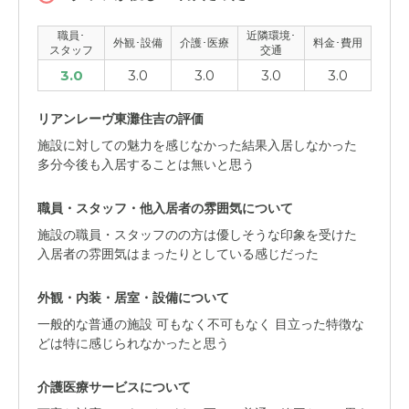
阪神住吉駅から徒歩1分と近いが、その駅はエレベーター
職員･
近隣環境･
がなく、車いすが利用できない。
外観･設備
介護･医療
料金･費用
スタッフ
交通
3.0
3.0
3.0
3.0
3.0
料金費用について
介護施設としてはスタッフが少なく感じ、サービスの面に
リアンレーヴ東灘住吉の評価
不満を感じるのでやや高いと思います。
施設に対しての魅力を感じなかった結果入居しなかった
多分今後も入居することは無いと思う
職員・スタッフ・他入居者の雰囲気について
施設の職員・スタッフのの方は優しそうな印象を受けた
入居者の雰囲気はまったりとしている感じだった
外観・内装・居室・設備について
一般的な普通の施設 可もなく不可もなく 目立った特徴な
どは特に感じられなかったと思う
介護医療サービスについて