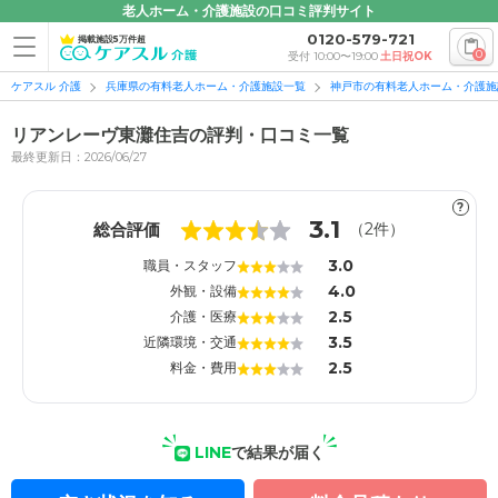
老人ホーム・介護施設の口コミ評判サイト
0120-579-721
掲載施設5万件超
0
受付 10:00〜19:00
土日祝OK
ケアスル 介護
兵庫県の有料老人ホーム・介護施設一覧
神戸市の有料老人ホーム・介護施
リアンレーヴ東灘住吉の評判・口コミ一覧
最終更新日：2026/06/27
?
1
1
3.1
総合評価
（
2
件）
3.0
職員・スタッフ
4.0
外観・設備
2.5
介護・医療
3.5
近隣環境・交通
2.5
料金・費用
LINE
で結果が届く