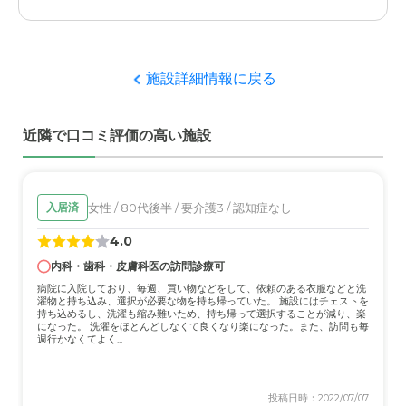
施設詳細情報に戻る
近隣で口コミ評価の高い施設
女性 / 80代後半 / 要介護3 / 認知症なし
入居済
4.0
内科・歯科・皮膚科医の訪問診療可
病院に入院しており、毎週、買い物などをして、依頼のある衣服などと洗
濯物と持ち込み、選択が必要な物を持ち帰っていた。 施設にはチェストを
持ち込めるし、洗濯も縮み難いため、持ち帰って選択することが減り、楽
になった。 洗濯をほとんどしなくて良くなり楽になった。また、訪問も毎
週行かなくてよく...
投稿日時：2022/07/07