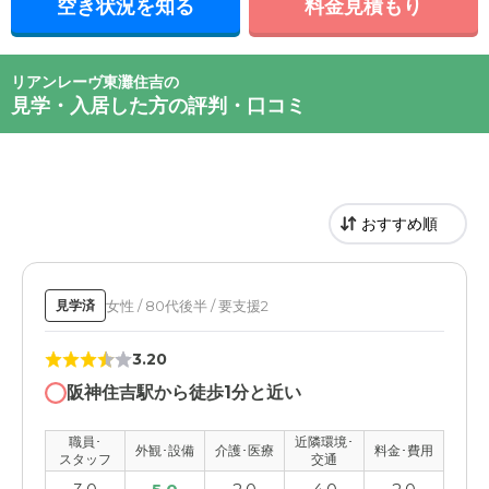
空き状況を知る
料金見積もり
リアンレーヴ東灘住吉の
見学・入居した方の評判・口コミ
女性 / 80代後半 / 要支援2
見学済
3.20
阪神住吉駅から徒歩1分と近い
職員･
近隣環境･
外観･設備
介護･医療
料金･費用
スタッフ
交通