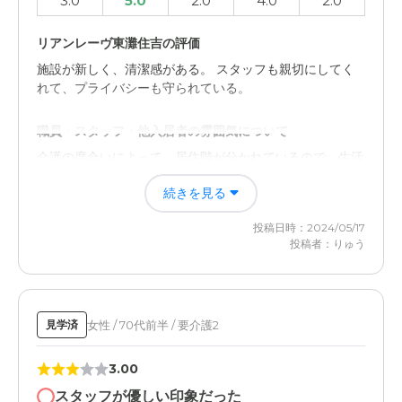
3.0
5.0
2.0
4.0
2.0
リアンレーヴ東灘住吉の評価
施設が新しく、清潔感がある。 スタッフも親切にしてく
れて、プライバシーも守られている。
職員・スタッフ・他入居者の雰囲気について
介護の度合いによって、居住階が分かれているので、生活
しやすいのではないでしょうか。
続きを見る
外観・内装・居室・設備について
投稿日時：2024/05/17
築年数が浅く清潔感があり、内装も綺麗である。 阪神住
投稿者：りゅう
吉駅からすぐ近くで、建物のまわりもスッキリしている。
介護医療サービスについて
女性 / 70代前半 / 要介護2
見学済
入居者の数に比べ、介護スタッフがやや少ないのではない
かといったことが懸念されました。
3.00
近隣環境や交通アクセスについて
スタッフが優しい印象だった