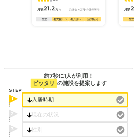
4.0
21.2
21
月額
万円
月額
(入居金
16
万円
+介護保険料)
自立
要支援1・2
要介護1〜5
認知症可
自立
約7秒に1人が利用！
ピッタリ
の施設を提案します
STEP
1
2
3