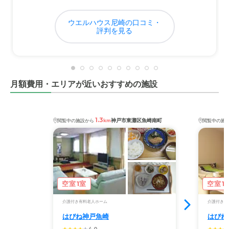
ウエルハウス尼崎の口コミ・
評判を見る
月額費用・エリアが近いおすすめの施設
1.3
神戸市東灘区魚崎南町
閲覧中の施設から
km
閲覧中の施
空室1室
空室1
介護付き有料老人ホーム
介護付き有
はぴね神戸魚崎
はぴね