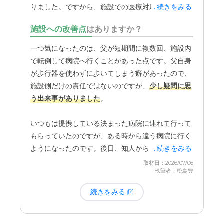
駅から比較的近く他の方が公共交通機関でも行ける場所で
りました。ですから、施設での医療対応が難しくな
...続きをみる
あったためよかったと思う。ただ駐車スペースが少ないと
り、入院したことが退去の理由となります。
思う。
施設への改善点
はありますか？
料金費用について
一つ気になったのは、父が短期間に複数回、施設内
で転倒して病院へ行くことがあった点です。父自身
入居金はそこそこすると思う。高齢のため割引があったが
普通なら1000万ほどかかりそこそこの金額がかかる。毎
が歩行器を使わずに歩いてしまう癖があったので、
月は普通。
施設側だけの責任ではないのですが、
少し疑問に思
う出来事がありました
。
いつもは提携している決まった病院に連れて行って
もらっていたのですが、ある時から違う病院に行く
ようになったのです。後日、知人から「同じ施設か
...続きをみる
ら何度も怪我で患者が運ばれてくると、病院側が管
取材日：2026/07/06
執筆者：松島豊
理体制を疑ってどこかに通報することがあるため、
施設側が意図的に病院を変えることがある」という
続きをみる
話を聞きました。もちろん、施設の方に確認したわ
けではないので真相は分かりませんが、もしかした
らそういう事情があったのかもしれない、と感じた