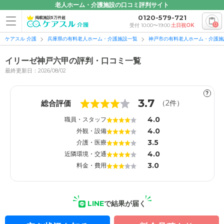
老人ホーム・介護施設の口コミ評判サイト
0120-579-721
掲載施設5万件超
0
受付 10:00〜19:00
土日祝OK
ケアスル 介護
兵庫県の有料老人ホーム・介護施設一覧
神戸市の有料老人ホーム・介護施
イリーゼ神戸六甲の評判・口コミ一覧
最終更新日：2026/08/02
?
1
1
3.7
総合評価
（
2
件）
4.0
職員・スタッフ
4.0
外観・設備
3.5
介護・医療
4.0
近隣環境・交通
3.0
料金・費用
LINE
で結果が届く