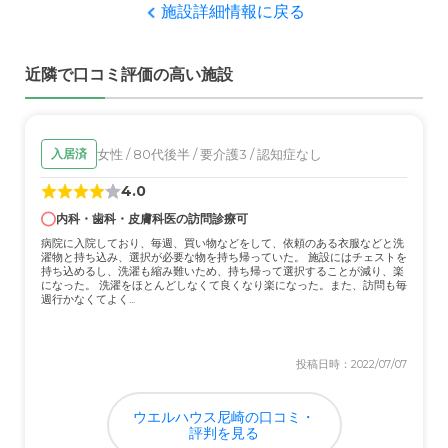
施設詳細情報に戻る
ことはありました。
近隣で口コミ評価の高い施設
女性 / 80代後半 / 要介護3 / 認知症なし
入居済
4.0
内科・歯科・皮膚科医の訪問診療可
病院に入院しており、毎週、買い物などをして、依頼のある衣服などと洗
濯物と持ち込み、選択が必要な物を持ち帰っていた。 施設にはチェストを
持ち込めるし、洗濯も縮み難いため、持ち帰って選択することが減り、楽
になった。 洗濯をほとんどしなくて良くなり楽になった。また、訪問も毎
週行かなくてよく...
投稿日時：2022/07/07
ウエルハウス尼崎の口コミ・
評判を見る