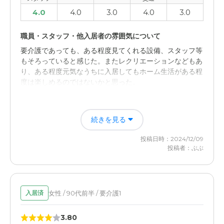
4.0
4.0
3.0
4.0
3.0
職員・スタッフ・他入居者の雰囲気について
要介護であっても、ある程度見てくれる設備、スタッフ等
もそろっていると感じた。またレクリエーションなどもあ
り、ある程度元気なうちに入居してもホーム生活がある程
度は楽しめるのではないかと思った。
介護医療サービスについて
続きを見る
看護師が24時間常駐しており、また担当医師もいたが、
体の状態については制限があり中心静脈栄養などには対応
投稿日時：2024/12/09
できす、結局そういう状況になった場合、退去するしかな
投稿者：ぶぶ
いというのがわかってその点が残念だった。
女性 / 90代前半 / 要介護1
入居済
3.80