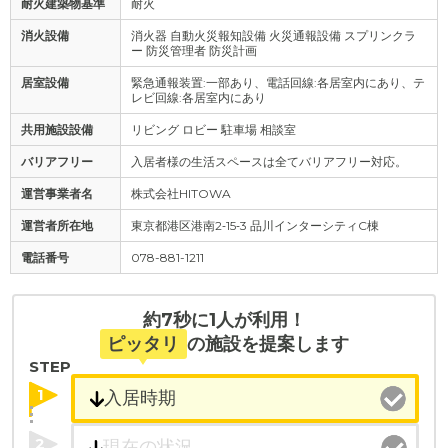
耐火建築物基準
耐火
消火設備
消火器 自動火災報知設備 火災通報設備 スプリンクラ
ー 防災管理者 防災計画
居室設備
緊急通報装置:一部あり、電話回線:各居室内にあり、テ
レビ回線:各居室内にあり
共用施設設備
リビング ロビー 駐車場 相談室
バリアフリー
入居者様の生活スペースは全てバリアフリー対応。
運営事業者名
株式会社HITOWA
運営者所在地
東京都港区港南2‐15‐3 品川インターシティC棟
電話番号
078-881-1211
約7秒に1人が利用！
ピッタリ
の施設を提案します
STEP
1
2