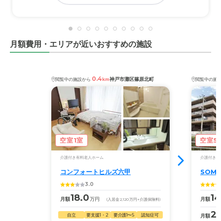
月額費用・エリアが近いおすすめの施設
0.4
神戸市灘区篠原北町
閲覧中の施設から
km
閲覧中の施
空室1室
空室5
介護付き有料老人ホーム
介護付き有
コンフォートヒルズ六甲
SOM
3.0
18.0
14
月額
万円
月額
(入居金
2,120
万円
+介護保険料)
22
自立
要支援1・2
要介護1〜5
認知症可
月額