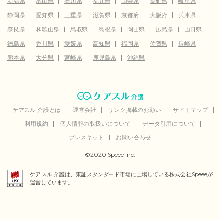
新潟県
富山県
石川県
福井県
山梨県
長野県
岐阜県
静岡県
愛知県
三重県
滋賀県
京都府
大阪府
兵庫県
奈良県
和歌山県
鳥取県
島根県
岡山県
広島県
山口県
徳島県
香川県
愛媛県
高知県
福岡県
佐賀県
長崎県
熊本県
大分県
宮崎県
鹿児島県
沖縄県
ケアスル 介護とは
運営会社
リンク掲載のお願い
サイトマップ
利用規約
個人情報の取扱いについて
データ引用について
プレスキット
お問い合わせ
©2020 Speee Inc.
ケアスル 介護は、東証スタンダード市場に上場している株式会社Speeeが
運営しています。