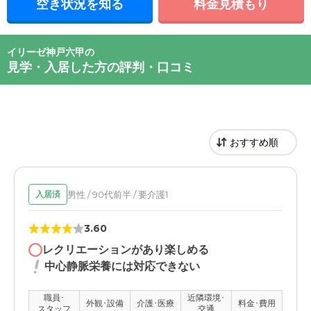
空き状況を知る
料金見積もり
イリーゼ神戸六甲の
見学・入居した方の評判・口コミ
男性 / 90代前半 / 要介護1
入居済
3.60
レクリエーションがあり楽しめる
中心静脈栄養には対応できない
職員･
近隣環境･
外観･設備
介護･医療
料金･費用
スタッフ
交通