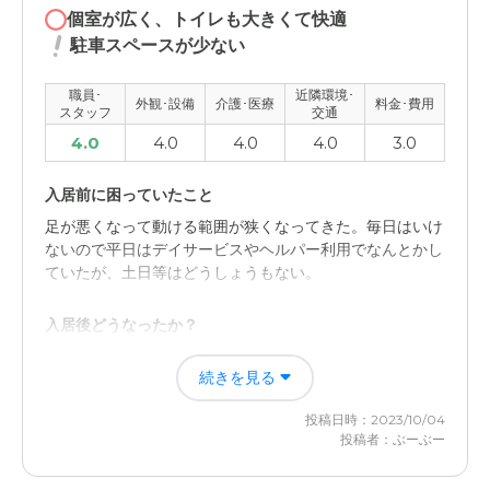
個室が広く、トイレも大きくて快適
駐車スペースが少ない
職員･
近隣環境･
外観･設備
介護･医療
料金･費用
スタッフ
交通
4.0
4.0
4.0
4.0
3.0
入居前に困っていたこと
足が悪くなって動ける範囲が狭くなってきた。毎日はいけ
ないので平日はデイサービスやヘルパー利用でなんとかし
ていたが、土日等はどうしょうもない。
入居後どうなったか？
施設の方に任せて、すべて身の回りのことをお世話しても
続きを見る
らえることになったから。コロナ前であったため入居でき
て幸いだった。少し遅れていたら入居できなかった。
投稿日時：2023/10/04
投稿者：ぶーぶー
イリーゼ神戸六甲の評価
よくしゃべる方だったが、家にいたらしゃべることがなく