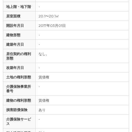
地上階・地下階
-
居室面積
20.1〜20.1㎡
開設年月日
2017年03月01日
建物形態
-
建築年月日
-
居住契約の権利
なし。
形態
改築年月日
-
土地の権利形態
賃借権
介護保険事業所
-
番号
建物の権利形態
賃借権
損害賠償保険
あり
介護保険サービ
-
ス