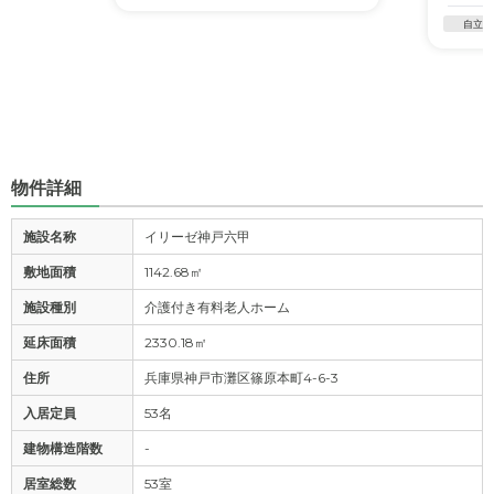
自立
物件詳細
施設名称
イリーゼ神戸六甲
敷地面積
1142.68㎡
施設種別
介護付き有料老人ホーム
延床面積
2330.18㎡
住所
兵庫県神戸市灘区篠原本町4-6-3
入居定員
53名
建物構造階数
-
居室総数
53室