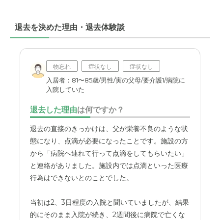
なっていたため、施設でレクリエーション等で活動できる
ことは助かった。
退去を決めた理由・退去体験談
職員・スタッフ・他入居者の雰囲気について
全体的に笑みを浮かべて優しく接してもらえたものと思
う。ただコロナで面会制限があり詳しくはわからない。
物忘れ
症状なし
症状なし
入居者：81〜85歳/男性/実の父母/要介護1/病院に
入院していた
外観・内装・居室・設備について
建物は新しかったこともあり全体的に清潔できれいだっ
退去した理由
は何ですか？
た。また入居個室も広さが比較的ありトイレも大きく快適
だった。
退去の直接のきっかけは、父が栄養不良のような状
態になり、点滴が必要になったことです。施設の方
介護医療サービスについて
から「病院へ連れて行って点滴をしてもらいたい」
介護のサービスはリハビリも含めてよくしていただいたの
と連絡がありました。施設内では点滴といった医療
ではないかと思っていりう。医療サービスに関しては病院
行為はできないとのことでした。
にいかないといけなかった。
当初は2、3日程度の入院と聞いていましたが、結果
近隣環境や交通アクセスについて
的にそのまま入院が続き、2週間後に病院で亡くな