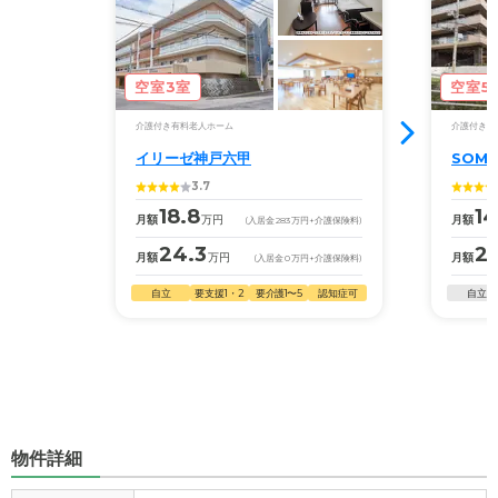
空室3室
空室5
介護付き有料老人ホーム
介護付き有
イリーゼ神戸六甲
SOM
3.7
18.8
14
月額
万円
月額
(入居金
283
万円
+介護保険料)
24.3
22
月額
万円
月額
(入居金
0
万円
+介護保険料)
自立
要支援1・2
要介護1〜5
認知症可
自立
物件詳細