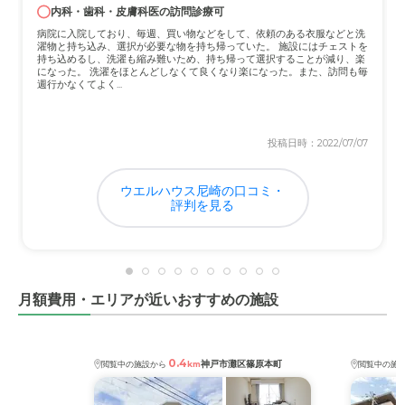
内科・歯科・皮膚科医の訪問診療可
病院に入院しており、毎週、買い物などをして、依頼のある衣服などと洗
濯物と持ち込み、選択が必要な物を持ち帰っていた。 施設にはチェストを
持ち込めるし、洗濯も縮み難いため、持ち帰って選択することが減り、楽
になった。 洗濯をほとんどしなくて良くなり楽になった。また、訪問も毎
週行かなくてよく...
投稿日時：2022/07/07
ウエルハウス尼崎の口コミ・
評判を見る
月額費用・エリアが近いおすすめの施設
0.4
神戸市灘区篠原本町
閲覧中の施設から
km
閲覧中の施