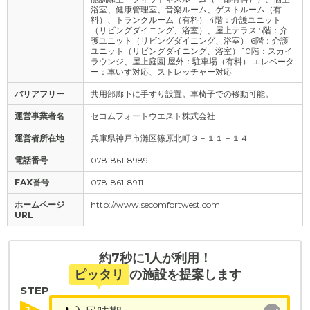
浴室、健康管理室、音楽ルーム、ゲストルーム（有
料）、トランクルーム（有料） 4階：介護ユニット
（リビングダイニング、浴室）、屋上テラス 5階：介
護ユニット（リビングダイニング、浴室） 6階：介護
ユニット（リビングダイニング、浴室） 10階：スカイ
ラウンジ、屋上庭園 屋外：駐車場（有料） エレベータ
ー：車いす対応、ストレッチャー対応
バリアフリー
共用部廊下に手すり設置。車椅子での移動可能。
運営事業者名
セコムフォートウエスト株式会社
運営者所在地
兵庫県神戸市灘区篠原北町３－１１－１４
電話番号
078-861-8989
FAX番号
078-861-8911
ホームページ
http://www.secomfortwest.com
URL
約7秒に1人が利用！
ピッタリ
の施設を提案します
STEP
1