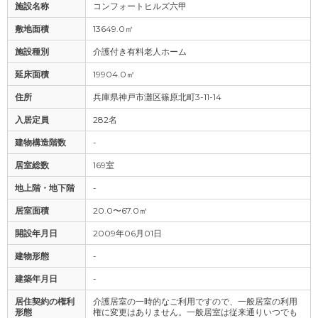
施設名称
コンフォートヒルズ六甲
敷地面積
13649.0㎡
施設種別
介護付き有料老人ホーム
延床面積
19904.0㎡
住所
兵庫県神戸市灘区篠原北町3-11-14
入居定員
282名
建物構造階数
-
居室総数
169室
地上階・地下階
-
居室面積
20.0〜67.0㎡
開設年月日
2009年06月01日
建物形態
-
建築年月日
-
居住契約の権利
介護居室の一時的なご利用ですので、一般居室の利用
形態
権に変更はありません。一般居室は従来通りいつでも