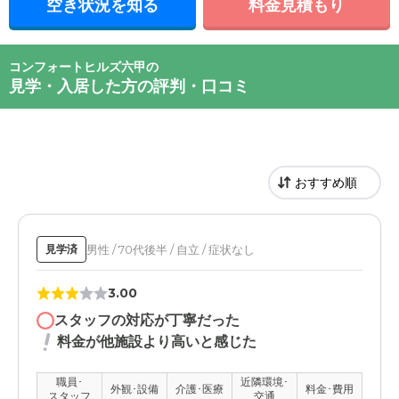
空き状況を知る
料金見積もり
コンフォートヒルズ六甲の
見学・入居した方の評判・口コミ
男性 / 70代後半 / 自立 / 症状なし
見学済
3.00
スタッフの対応が丁寧だった
料金が他施設より高いと感じた
職員･
近隣環境･
外観･設備
介護･医療
料金･費用
スタッフ
交通