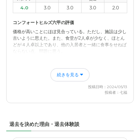
4.0
3.0
3.0
3.0
2.0
コンフォートヒルズ六甲の評価
価格が高いことにほぼ見合っている。ただし、施設は少し
古いように思えた。また、食堂が2人卓が少なく、ほとん
どが４人卓以上であり、他の入居者と一緒に食事をせねば
ならない点、問題に思う。
職員・スタッフ・他入居者の雰囲気について
続きを見る
施設の職員、スタッフ等は丁寧な対応であった。見学会だ
ったせいもあるかも知れないが。
投稿日時：2024/05/13
投稿者：七福
外観・内装・居室・設備について
施設の外観、内装、居室や設備は一定の年数が経過してお
り、古さが少々目立った。もう少し、リニューアルが必要
と思う。
退去を決めた理由・退去体験談
介護医療サービスについて