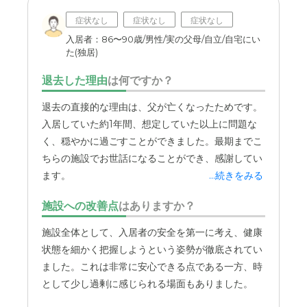
介護・医療サービスは隣接の病院での対応であった。隣接
しているので、便利ではあるが、全ての病気に対応できる
症状なし
症状なし
症状なし
か、やや不安を感じた。
入居者：86〜90歳/男性/実の父母/自立/自宅にい
た(独居)
近隣環境や交通アクセスについて
退去した理由
は何ですか？
近隣環境、交通アクセスは普通と思う。タクシー等を利用
せねばならない点等、便利がいいとは言えない。
退去の直接的な理由は、父が亡くなったためです。
入居していた約1年間、想定していた以上に問題な
料金費用について
く、穏やかに過ごすことができました。最期までこ
料金はかなり高いと思った。サービスの品質・内容とも勘
ちらの施設でお世話になることができ、感謝してい
案しても、他の施設に比べて、少々高すぎると感じた。
ます。
...続きをみる
施設への改善点
はありますか？
施設全体として、入居者の安全を第一に考え、健康
状態を細かく把握しようという姿勢が徹底されてい
ました。これは非常に安心できる点である一方、時
として少し過剰に感じられる場面もありました。