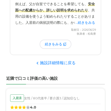
例えば、父が自室でできることを希望しても、
安全
面への配慮からか、詳しい説明を求められたり
、共
用の設備を使うよう勧められたりすることがありま
した。入居前の病状説明の際にも、かなり詳細なこ
...続きをみる
とまで質問があり、父が少し辟易していたのを覚え
取材日：2026/06/29
執筆者：松島豊
ています。
続きをみる
もちろん、これらは全て入居者の安全を思ってのこ
とだと理解していますが、長年自分のペースで生活
してきた本人にとっては、少し窮屈に感じられた部
施設詳細情報に戻る
分もあったようです。もう少し本人の自主性を尊重
するような柔軟さがあっても良かったのかもしれな
近隣で口コミ評価の高い施設
いと感じました。
女性 / 80代後半 / 要介護3 / 認知症なし
入居済
4.0