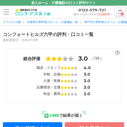
老人ホーム・介護施設の口コミ評判サイト
0120-579-721
掲載施設5万件超
0
受付 10:00〜19:00
土日祝OK
ケアスル 介護
兵庫県の有料老人ホーム・介護施設一覧
神戸市の有料老人ホーム・介護施
コンフォートヒルズ六甲の評判・口コミ一覧
最終更新日：2026/07/08
?
1
1
3.0
総合評価
（
1
件）
4.0
職員・スタッフ
3.0
外観・設備
3.0
介護・医療
3.0
近隣環境・交通
2.0
料金・費用
LINE
で結果が届く