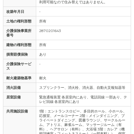
利用可能なので住み替えではありません。
改築年月日
-
土地の権利形態
所有
介護保険事業所
2870201643
番号
建物の権利形態
所有
損害賠償保険
あり
介護保険サービ
-
ス
耐火建築物基準
耐火
消火設備
スプリンクラー、消火栓、消火器、自動火災報知器等
居室設備
緊急通報装置:各居室内にあり、電話回線:一部あり、テ
レビ回線:各居室内にあり
共用施設設備
1階：エントランスロビー、多目的ホール、小ホール、
応接室、メールコーナー 2階：メインダイニング、プ
ライベートダイニング、図書ラウンジ、サークルルー
ム、アトリエ、麻雀ルーム、マッサージルーム（有
料）、ヘアサロン（有料）、大浴場 3階：カレア（機
能訓練室・フィットネスルーム（一部有料））、個室