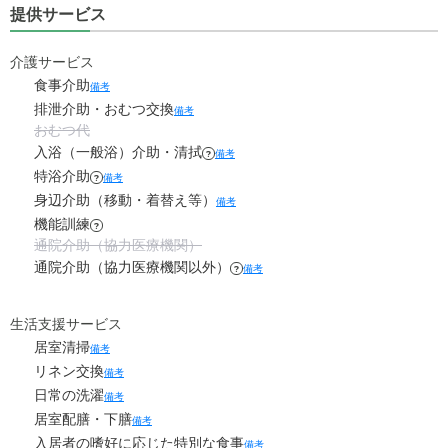
提供サービス
5.8
食費
?
万円
7.5
家賃
万円
0
介護サービス
水道・光熱費
万円
食事介助
備考
5.5
管理費
?
万円
0
排泄介助・おむつ交換
上乗せ介護費
?
備考
万円
おむつ代
5.8
食費
?
万円
入浴（一般浴）介助・清拭
0
備考
その他
?
万円
特浴介助
備考
?
0
水道・光熱費
万円
身辺介助（移動・着替え等）
-
介護保険料
備考
万円
機能訓練
?
0
上乗せ介護費
?
万円
通院介助（協力医療機関）
通院介助（協力医療機関以外）
備考
?
0
その他
万円
-
生活支援サービス
介護保険料
万円
居室清掃
備考
リネン交換
備考
日常の洗濯
備考
居室配膳・下膳
備考
入居者の嗜好に応じた特別な食事
備考