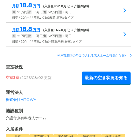
18.8
月額
万円
(入居金
932.0
万円) + 介護保険料
家
7.5
万円
管
5.5
万円
食
5.8
万円
他
0
万円
2
個室 / 20.1m
/ 前払い75歳未満 居室aタイプ
18.8
月額
万円
(入居金
543.0
万円) + 介護保険料
家
7.5
万円
管
5.5
万円
食
5.8
万円
他
0
万円
2
個室 / 20.1m
/ 前払い75歳~93歳未満 居室aタイプ
神戸市灘区の年金で入れる老人ホーム特集から探す
空室状況
最新の空き状況を知る
空室3室
(2026/08/02 更新)
運営法人
株式会社HITOWA
施設種別
介護付き有料老人ホーム
入居条件
自立
要支援1・2
要介護1〜5
認知症可
保証人必要