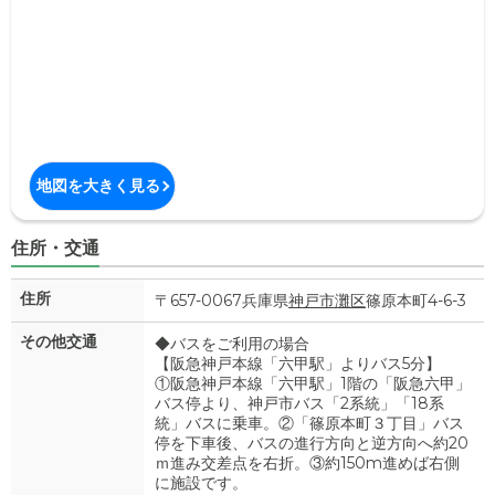
地図を大きく見る
住所・交通
住所
〒657-0067兵庫県
神戸市灘区
篠原本町4-6-3
その他交通
◆バスをご利用の場合
【阪急神戸本線「六甲駅」よりバス5分】
①阪急神戸本線「六甲駅」1階の「阪急六甲」
バス停より、神戸市バス「2系統」「18系
統」バスに乗車。②「篠原本町３丁目」バス
停を下車後、バスの進行方向と逆方向へ約20
ｍ進み交差点を右折。③約150m進めば右側
に施設です。