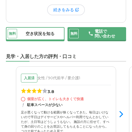
確認したわけではないので真相は分かりませんが、もしか
続きをみる
したらそういう事情があったのかもしれない、と感じたこ
とはありました。
電話で
空き状況を知る
無料
無料
問い合わせ
見学・入居した方の評判・口コミ
女性 / 90代前半 / 要介護1
入居済
3.8
個室が広く、トイレも大きくて快適
駐車スペースが少ない
足が悪くなって動ける範囲が狭くなってきた。毎日はいけな
いので平日はデイサービスやヘルパー利用でなんとかしてい
たが、土日等はどうしょうもない。 施設の方に任せて、すべ
て身の回りのことをお世話してもらえることになったから。
コロナ前であったため入居で...