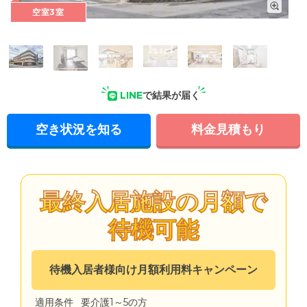
空室3室
外観: 地上3階地下1階建ての建物で、玄関前には樹木が植えて
あります。53室ある居室は全室個室です。
LINE
で結果が届く
空き状況を知る
料金見積もり
最終入居施設の月額で
待機可能
待機入居者様向け月額利用料キャンペーン
適用条件
要介護1～5の方