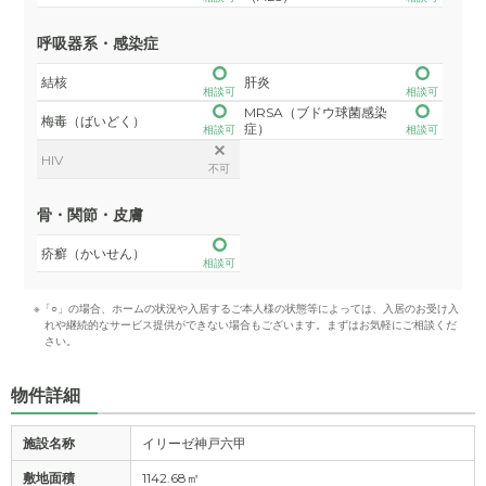
呼吸器系・感染症
結核
肝炎
相談可
相談可
MRSA（ブドウ球菌感染
梅毒（ばいどく）
症）
相談可
相談可
HIV
不可
骨・関節・皮膚
疥癬（かいせん）
相談可
※「○」の場合、ホームの状況や入居するご本人様の状態等によっては、入居のお受け入
れや継続的なサービス提供ができない場合もございます。まずはお気軽にご相談くだ
さい。
物件詳細
施設名称
イリーゼ神戸六甲
敷地面積
1142.68㎡