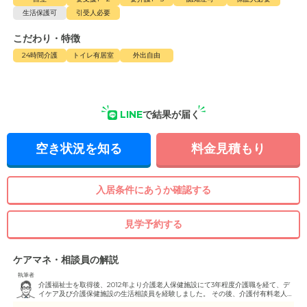
生活保護可
引受人必要
こだわり・特徴
24時間介護
トイレ有居室
外出自由
LINE
で結果が届く
空き状況を知る
料金見積もり
入居条件にあうか確認する
見学予約する
ケアマネ・相談員の解説
執筆者
介護福祉士を取得後、2012年より介護老人保健施設にて3年程度介護職を経て、デ
イケア及び介護保健施設の生活相談員を経験しました。 その後、介護付有料老人ホ
ーム及びケアハウス並びに特別養護老人ホームを運営する法人にて3年間、入居相