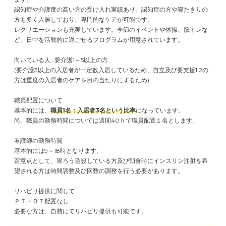
認知症や介護度の高い方の受け入れ実績あり。認知症の方や寝たきりの
方も多く入居しており、専門的なケアが可能です。
レクリエーションも充実しています。季節のイベントや体操、脳トレな
ど、日中を活動的に過ごせるプログラムが用意されています。
向いている人…要介護1～5以上の方
(要介護3以上の入居者が一定数入居しているため、自立及び要支援1.2の
方は重度の入居者のケアを目の当たりにするため)
職員配置について
基本的には、
職員1名：入居者3名という比率
になっています。
尚、職員の勤務時間については週間40ｈで職員配置１名とします。
看護師の勤務時間
基本的には9～18時となります。
留意点として、胃ろう造設している方及び朝食時にインスリン注射を希
望される方は時間調整及び回数の調整を行う必要があります。
リハビリ提供に関して
ＰＴ・ＯＴ配置なし
必要な方は、自費にてリハビリ提供も可能です。