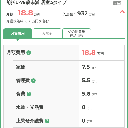
前払い75歳未満 居室aタイプ
個室
18.8
932
月額：
入居金：
万円
万円
介護保険料
（-）
万円を含む
その他費用
月額費用
入居金
補足情報
18.8
月額費用
?
万円
7.5
家賃
万円
5.5
管理費
?
万円
5.8
食費
?
万円
0
水道・光熱費
万円
0
上乗せ介護費
?
万円