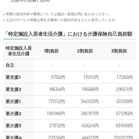
入院中の見舞い訪問
※ 実際の提供内容や費用については施設へ直接お問い合わせください。
※ 上記のサービス情報は厚生労働省への届出内容をもとに表示しています。
「特定施設入居者生活介護」における介護保険自己負担額
特定施設入居
1割負担
2割負担
3割負担
者生活介護
自立
-
-
-
要支援1
5755円
11510円
17265円
要支援2
9834円
19668円
29501円
要介護1
17012円
34023円
51035円
要介護2
19098円
38197円
57295円
要介護3
21312円
42624円
63936円
要介護4
23336円
46671円
70007円