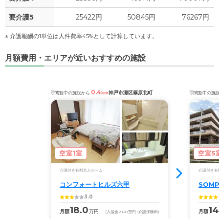
要介護5
25422円
50845円
76267円
※ 介護報酬の1単位は人件費率45%として計算しています。
月額費用・エリアが近いおすすめの施設
0.4
神戸市灘区篠原北町
閲覧中の施設から
km
閲覧中の施
空室1室
空室5
介護付き有料老人ホーム
介護付き有
コンフォートヒルズ六甲
SOM
3.0
18.0
14
月額
万円
月額
(入居金
2,120
万円
+介護保険料)