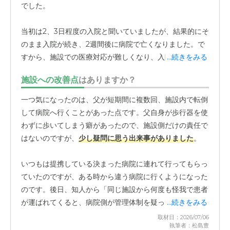
でした。
当初は2、3日程度の入院と聞いていましたが、結果的にそ
のまま入院が続き、2週間後に病院で亡くなりました。で
すから、施設での医療対応が難しくなり、入院したことが
...続きをみる
退去の理由となります。
施設への改善点
はありますか？
一つ気になったのは、父が短期間に複数回、施設内で転倒
して病院へ行くことがあった点です。父自身が歩行器を使
わずに歩いてしまう癖があったので、施設側だけの責任で
はないのですが、
少し疑問に思う出来事がありました
。
いつもは提携している決まった病院に連れて行ってもらっ
ていたのですが、ある時から違う病院に行くようになった
のです。後日、知人から「同じ施設から何度も怪我で患者
が運ばれてくると、病院側が管理体制を疑ってどこかに通
...続きをみる
報することがあるため、施設側が意図的に病院を変えるこ
取材日：2026/07/06
執筆者：松島豊
とがある」という話を聞きました。もちろん、施設の方に