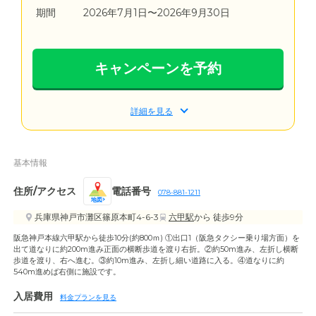
期間
2026年7月1日〜2026年9月30日
キャンペーンを予約
詳細を見る
基本情報
住所/アクセス
電話番号
078-881-1211
地図
兵庫県神戸市灘区篠原本町4-6-3
六甲駅
から 徒歩9分
阪急神戸本線六甲駅から徒歩10分(約800ｍ) ①出口1（阪急タクシー乗り場方面）を
出て道なりに約200m進み正面の横断歩道を渡り右折。②約50m進み、左折し横断
歩道を渡り、右へ進む。③約10m進み、左折し細い道路に入る。④道なりに約
540m進めば右側に施設です。
入居費用
料金プランを見る