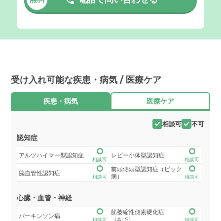
受け入れ可能な疾患・病気 / 医療ケア
疾患・病気
医療ケア
相談可
不可
認知症
アルツハイマー型認知症
レビー小体型認知症
相談可
相談可
前頭側頭型認知症（ピック
脳血管性認知症
病）
相談可
相談可
心臓・血管・神経
筋萎縮性側索硬化症
パーキンソン病
（ALS）
相談可
相談可