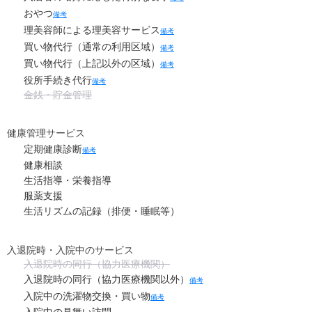
おやつ
備考
理美容師による理美容サービス
備考
買い物代行（通常の利用区域）
備考
買い物代行（上記以外の区域）
備考
役所手続き代行
備考
金銭・貯金管理
健康管理サービス
定期健康診断
備考
健康相談
生活指導・栄養指導
服薬支援
生活リズムの記録（排便・睡眠等）
入退院時・入院中のサービス
入退院時の同行（協力医療機関）
入退院時の同行（協力医療機関以外）
備考
入院中の洗濯物交換・買い物
備考