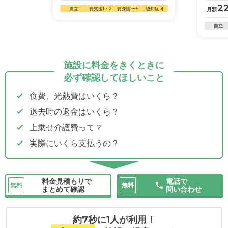
22
自立
要支援1・2
要介護1〜5
認知症可
月額
自立
施設に料金をきくときに
必ず確認してほしいこと
食費、光熱費はいくら？
退去時の返金はいくら？
上乗せ介護費って？
実際にいくら支払うの？
料金見積もりで
電話で
無料
無料
まとめて確認
問い合わせ
約7秒に1人が利用！