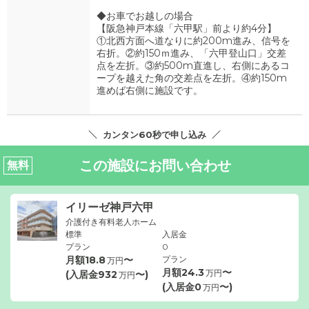
◆お車でお越しの場合
【阪急神戸本線「六甲駅」前より約4分】
①北西方面へ道なりに約200m進み、信号を
右折。②約150ｍ進み、「六甲登山口」交差
点を左折。③約500m直進し、右側にあるコ
ープを越えた角の交差点を左折。④約150m
進めば右側に施設です。
カンタン60秒で申し込み
この施設にお問い合わせ
無料
イリーゼ神戸六甲
介護付き有料老人ホーム
標準
入居金
プラン
0
月額
18.8
〜
プラン
万円
月額
24.3
〜
万円
(入居金
932
〜)
万円
(入居金
0
〜)
万円