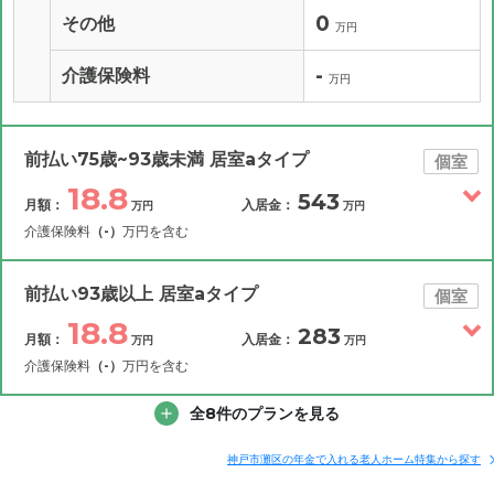
0
その他
万円
-
介護保険料
万円
前払い75歳~93歳未満 居室aタイプ
個室
18.8
543
月額：
入居金：
万円
万円
介護保険料
（-）
万円を含む
その他費用
月額費用
入居金
補足情報
前払い93歳以上 居室aタイプ
個室
18.8
283
月額：
入居金：
万円
万円
18.8
月額費用
?
万円
介護保険料
（-）
万円を含む
7.5
その他費用
家賃
全8件のプランを見る
月額費用
入居金
万円
補足情報
5.5
管理費
?
神戸市灘区の年金で入れる老人ホーム特集から探す
万円
18.8
月額費用
?
万円