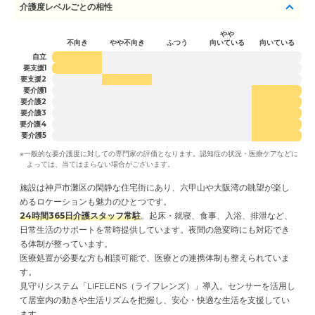
談員を経験しました。 そして、現在は独立し介護施設の紹介事業を行う会社を経営
介護度レベルごとの相性
しております。
やや
不向き
やや不向き
ふつう
向いている
向いている
自立
要支援1
要支援2
要介護1
要介護2
要介護3
要介護4
要介護5
※一般的な要介護度に対しての専門家の評価となります。認知症の状況・医療ケアなどに
よっては、当てはまらない場合がございます。
施設は神戸市灘区の閑静な住宅街にあり、六甲山や大阪湾の眺望が楽し
24時間365日介護スタッフ常駐
。起床・就寝、食事、入浴、排泄など、
日常生活のサポートを常時提供しています。夜間の急変時にも対応でき
る体制が整っています。
医療処置が必要な方も相談可能で、医療との連携体制も整えられていま
す。
見守りシステム「LIFELENS（ライフレンズ）」導入。センサーを活用し
て居室内の動きや生活リズムを把握し、安心・快適な生活を支援してい
ます。