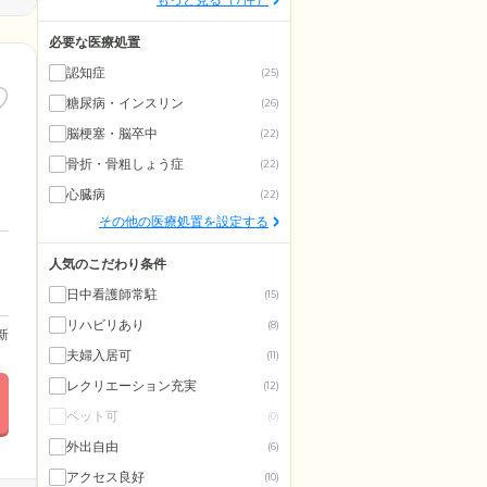
必要な医療処置
認知症
(25)
糖尿病・インスリン
(26)
脳梗塞・脳卒中
(22)
骨折・骨粗しょう症
(22)
心臓病
(22)
その他の医療処置を設定する
人気のこだわり条件
日中看護師常駐
(15)
リハビリあり
(8)
更新
夫婦入居可
(11)
レクリエーション充実
(12)
ペット可
(0)
外出自由
(6)
アクセス良好
(10)