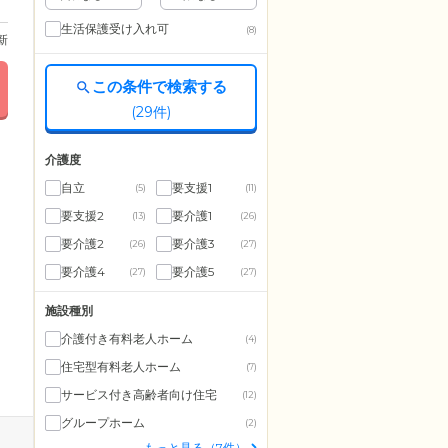
生活保護受け入れ可
(8)
更新
この条件で検索する
(
29
件)
介護度
自立
要支援1
(5)
(11)
要支援2
要介護1
(13)
(26)
要介護2
要介護3
(26)
(27)
要介護4
要介護5
(27)
(27)
施設種別
介護付き有料老人ホーム
(4)
住宅型有料老人ホーム
(7)
サービス付き高齢者向け住宅
(12)
グループホーム
(2)
もっと見る（7件）