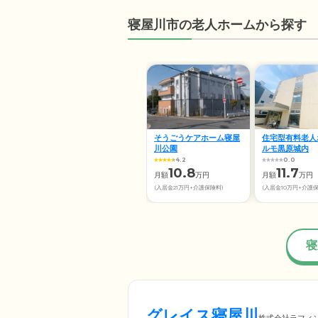
寝屋川市の老人ホームから探す
そうごうケアホーム寝屋
住宅型有料老人
川公園
ルモ黒原城内
4.2
0.0
10.8
11.7
月額
万円
月額
万円
(入居金21万円+介護保険料)
(入居金10万円+介護
寝
グレイス寝屋川