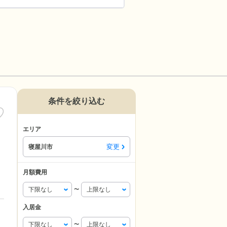
条件を絞り込む
エリア
変更
寝屋川市
月額費用
〜
入居金
〜