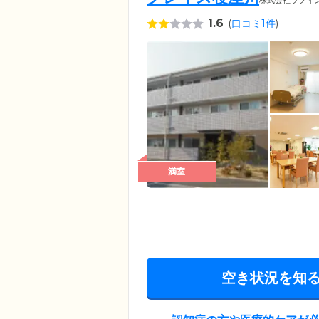
株式会社ラフィ
1.6
(
口コミ1件
)
満室
空き状況を知