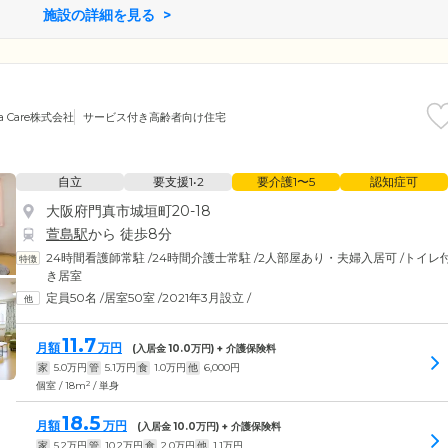
施設の詳細を見る
a Care株式会社
サービス付き高齢者向け住宅
自立
要支援1•2
要介護1〜5
認知症可
大阪府門真市城垣町20-18
萱島駅
から 徒歩8分
24時間看護師常駐
/
24時間介護士常駐
/
2人部屋あり・夫婦入居可
/
トイレ
き居室
定員50名
/
居室50室
/
2021年3月設立
/
11.7
月額
万円
(入居金
10.0
万円) + 介護保険料
家
5.0
万円
管
5.1
万円
食
1.0
万円
他
6,000
円
2
個室 / 18m
/ 単身
18.5
月額
万円
(入居金
10.0
万円) + 介護保険料
家
5.2
万円
管
10.2
万円
食
2.0
万円
他
1.1
万円