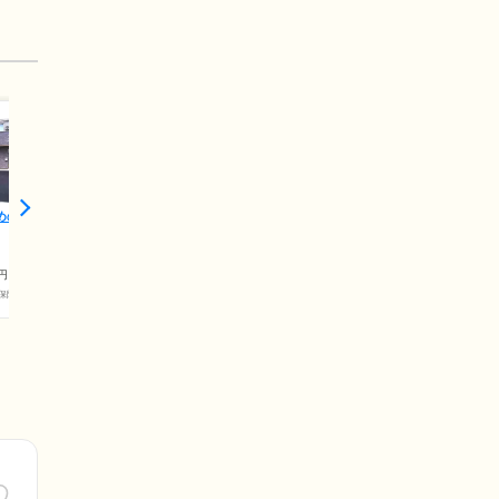
めの里
円
保険料)