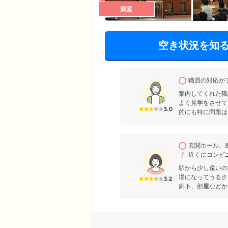
満室
空き状況を知
職員の対応が
案内してくれた職
よく見学をさせて
3.0
的にも特に問題は
玄関ホール、
近くにコンビ
駅から少し遠いの
場になってうるさ
3.2
廊下、部屋などか