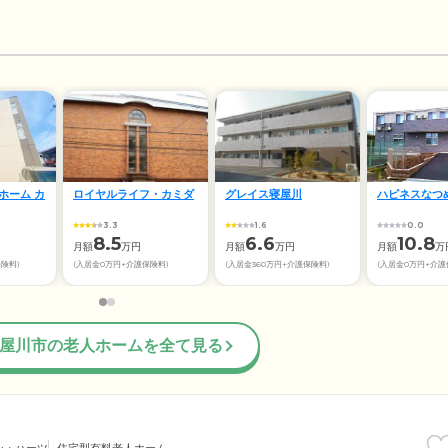
ホーム カ
ロイヤルライフ・カミダ
グレイス寝屋川
ハピネスなつ
3.3
1.6
0.0
8.5
6.6
10.8
月額
万円
月額
万円
月額
万
保険料)
(入居金0万円+介護保険料)
(入居金360万円+介護保険料)
(入居金0万円+介護
屋川市の老人ホームを全て見る