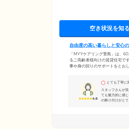
空き状況を知
自由度の高い暮らしと安心
「MYYケアリング萱島」は、6
るご高齢者様向けの賃貸住宅です
事や身の回りのサポートをとお
介護施設ではなく賃貸住宅なの
見守りを受けながら、自由気ま
とても丁寧に
り、京阪本線「萱島」駅から徒
のお顔を見に来ていただけます
スタッフさんが笑
ても魅力的に感じ
4.6
の飾り付けがとて