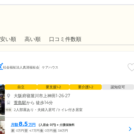
安い順
高い順
口コミ件数順
ダ
社会福祉法人真清福祉会
ケアハウス
自立
要支援1•2
要介護1•2
認知症可
大阪府寝屋川市上神田1-26-27
萱島駅
から 徒歩14分
2人部屋あり・夫婦入居可
/
トイレ付き居室
8.5
月額
万円
(入居金
0
円) + 介護保険料
家
0
万円
管
4.7
万円
食
0
万円
他
3.8
万円