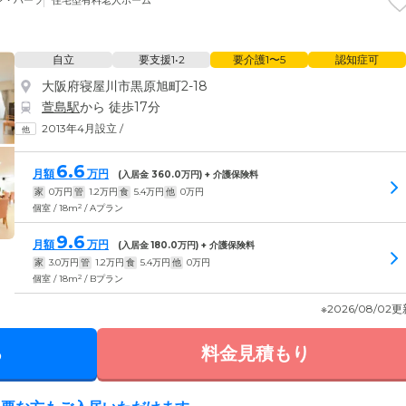
ン・ハーツ
住宅型有料老人ホーム
自立
要支援1•2
要介護1〜5
認知症可
大阪府寝屋川市黒原旭町2-18
萱島駅
から 徒歩17分
2013年4月設立
/
6.6
月額
万円
(入居金
360.0
万円) + 介護保険料
家
0
万円
管
1.2
万円
食
5.4
万円
他
0
万円
2
個室 / 18m
/ Aプラン
9.6
月額
万円
(入居金
180.0
万円) + 介護保険料
家
3.0
万円
管
1.2
万円
食
5.4
万円
他
0
万円
2
個室 / 18m
/ Bプラン
※2026/08/02
る
料金見積もり