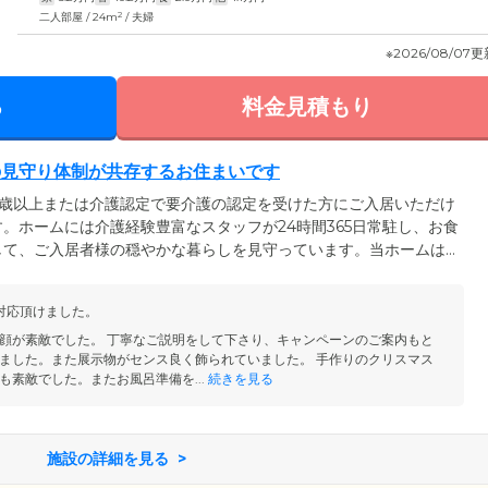
2
二人部屋 / 24m
/ 夫婦
※2026/08/07
る
料金見積もり
の見守り体制が共存するお住まいです
0歳以上または介護認定で要介護の認定を受けた方にご入居いただけ
。ホームには介護経験豊富なスタッフが24時間365日常駐し、お食
して、ご入居者様の穏やかな暮らしを見守っています。当ホームは
で、一日の過ごし方や外出などにとくに制約はありません。安心の
まに過ごすことができるのが大きな魅力です。ホームは門真市にあ
対応頂けました。
歩9分とアクセス良好。ご家族様やご友人様も、お気軽にご入居者様
。
顔が素敵でした。 丁寧なご説明をして下さり、キャンペーンのご案内もと
ました。また展示物がセンス良く飾られていました。 手作りのクリスマス
も素敵でした。またお風呂準備を...
続きを見る
施設の詳細を見る