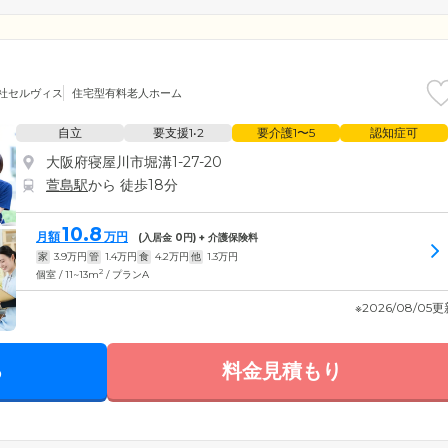
社セルヴィス
住宅型有料老人ホーム
自立
要支援1•2
要介護1〜5
認知症可
大阪府寝屋川市堀溝1-27-20
萱島駅
から 徒歩18分
10.8
月額
万円
(入居金
0
円) + 介護保険料
家
3.9
万円
管
1.4
万円
食
4.2
万円
他
1.3
万円
2
個室 / 11~13m
/ プランA
※2026/08/05
る
料金見積もり