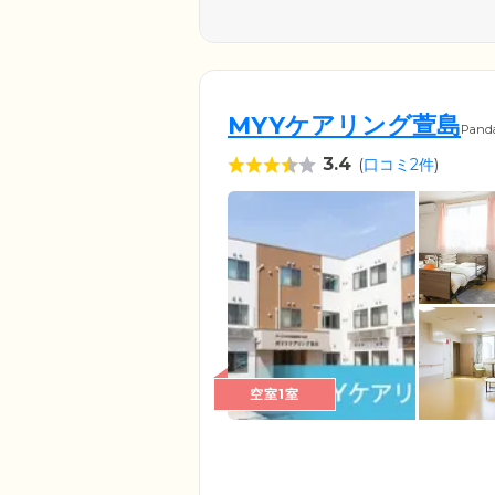
MYYケアリング萱島
Pand
3.4
(
口コミ2件
)
空室1室