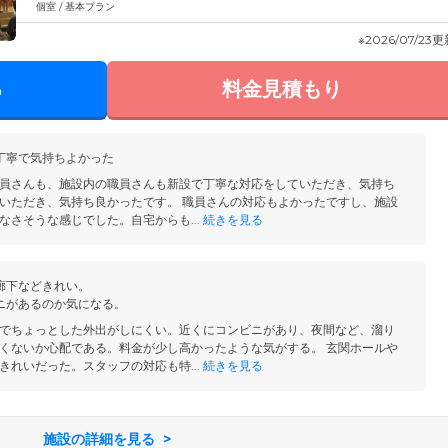
個室 / 基本プラン
※2026/07/23
る
料金見積もり
丁寧で気持ちよかった
員さんも、施設内の職員さんも新設で丁寧な対応をしていただき、気持ち
いただき、気持ち良かったです。 職員さんの対応もよかったですし、施設
なさそうな感じでした。自宅からも...
続きを見る
廊下などきれい。
ニがあるのか気になる。
でちょっとした外出がしにくい。近くにコンビニがあり、夜間など、溜り
くないか心配である。料金が少し高かったような気がする。 玄関ホールや
きれいだった。スタッフの対応も特...
続きを見る
施設の詳細を見る