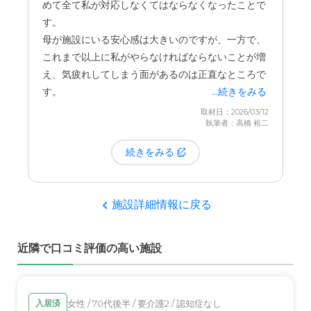
めて全て私が対応しなくてはならなくなったことで
心材料です。
幸い、親戚が実家を買い取ってくれたおかげで金銭
す。
病院がすぐ隣にあるというのは、本当に心強いで
的な問題は解決し、退去せずに済みました。
母が施設にいる安心感は大きいのですが、一方で、
す。
施設のサービス自体に不満があって退去を考えたわ
これまで以上に私がやらなければならないことが増
けではありません。
え、気疲れしてしまう面があるのは正直なところで
す。
...続きをみる
取材日：2026/03/12
執筆者：高橋 裕二
続きをみる
施設詳細情報に戻る
近隣で口コミ評価の高い施設
女性 / 70代後半 / 要介護2 / 認知症なし
入居済