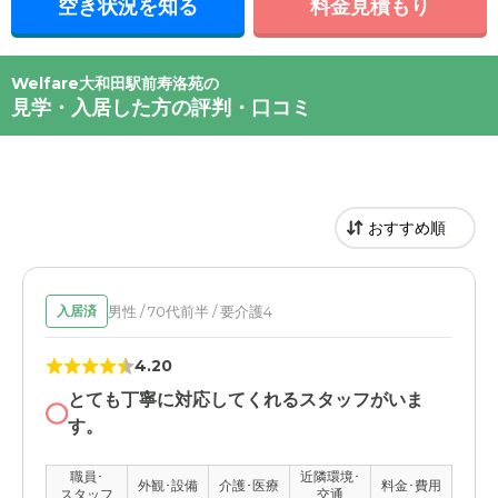
空き状況を知る
料金見積もり
Welfare大和田駅前寿洛苑の
見学・入居した方の評判・口コミ
男性 / 70代前半 / 要介護4
入居済
4.20
とても丁寧に対応してくれるスタッフがいま
す。
職員･
近隣環境･
外観･設備
介護･医療
料金･費用
スタッフ
交通