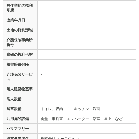
居住契約の権利
-
形態
改築年月日
-
土地の権利形態
-
介護保険事業所
-
番号
建物の権利形態
-
損害賠償保険
-
介護保険サービ
-
ス
耐火建築物基準
-
消火設備
-
居室設備
トイレ、収納、ミニキッチン、洗面
共用施設設備
食堂、事務室、エレベーター、浴室、屋上 など
バリアフリー
-
運営事業者名
株式会社 エースタイル