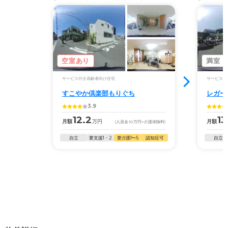
空室あり
満室
サービス付き高齢者向け住宅
サービス付
すこやか倶楽部もりぐち
レガー
3.9
12.2
13
月額
万円
月額
(入居金
10
万円
+介護保険料)
自立
要支援1・2
要介護1〜5
認知症可
自立