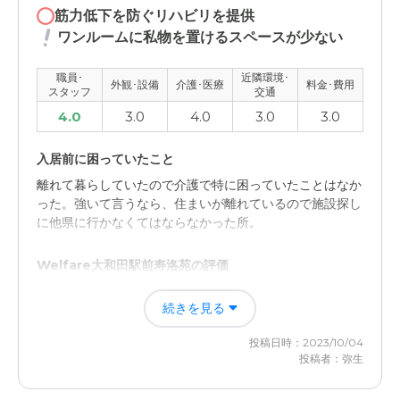
筋力低下を防ぐリハビリを提供
ワンルームに私物を置けるスペースが少ない
職員･
近隣環境･
外観･設備
介護･医療
料金･費用
スタッフ
交通
4.0
3.0
4.0
3.0
3.0
入居前に困っていたこと
離れて暮らしていたので介護で特に困っていたことはなか
った。強いて言うなら、住まいが離れているので施設探し
に他県に行かなくてはならなかった所。
Welfare大和田駅前寿洛苑の評価
24時間体制で見てもらえるのは安心できる。何かあった
続きを見る
時にすぐ連絡が入るのも良いと思う。
投稿日時：2023/10/04
職員・スタッフ・他入居者の雰囲気について
投稿者：弥生
優しそうな雰囲気の方ばかりで、話しかけかたも柔らかい
感じで任せても安心できそうな気がしました。