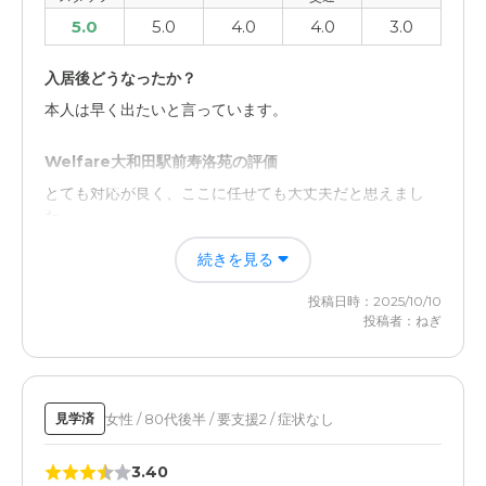
5.0
5.0
4.0
4.0
3.0
入居後どうなったか？
本人は早く出たいと言っています。
Welfare大和田駅前寿洛苑の評価
とても対応が良く、ここに任せても大丈夫だと思えまし
た。
続きを見る
職員・スタッフ・他入居者の雰囲気について
見学の対応をしてくれた方は終始がいいです。何かあれば
投稿日時：2025/10/10
その方に相談しています。
投稿者：ねぎ
介護医療サービスについて
入居当初は1日4組限定でした。前日までに予約すれば毎日
女性 / 80代後半 / 要支援2 / 症状なし
見学済
でも面会できます。
3.40