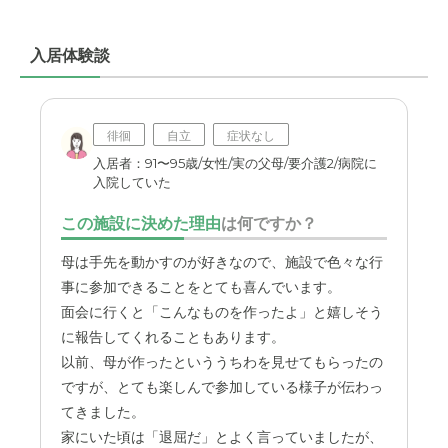
外観・内装・居室・設備について
入居体験談
ワンルームに大きい介護用ベッドを置くとだいぶスペース
を取られるので、あまり私物を持ち込めない所が困った。
徘徊
自立
症状なし
介護医療サービスについて
入居者：91〜95歳/女性/実の父母/要介護2/病院に
リハビリなど、なるべく筋力が落ちないようにしっかりし
入院していた
てもらえる所が良いのではないかと思った。
この施設に決めた理由
は何ですか？
近隣環境や交通アクセスについて
母は手先を動かすのが好きなので、施設で色々な行
外の環境は静かな所で、買い物できる所の選択肢がなるべ
事に参加できることをとても喜んでいます。
く多いほうが良いのかなと思った。
面会に行くと「こんなものを作ったよ」と嬉しそう
に報告してくれることもあります。
料金費用について
以前、母が作ったといううちわを見せてもらったの
年金の範囲内で済む所が良い。サービスなどが良くてもお
ですが、とても楽しんで参加している様子が伝わっ
金がかかりすぎると長く施設にいられないから。
てきました。
家にいた頃は「退屈だ」とよく言っていましたが、