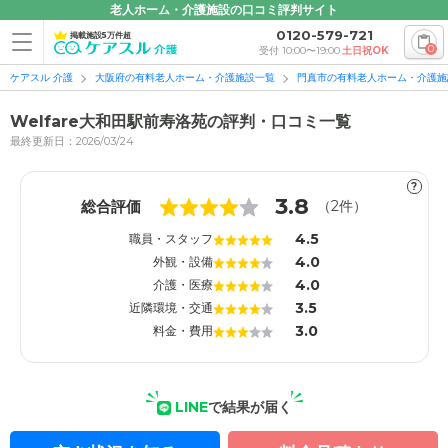
老人ホーム・介護施設の口コミ評判サイト
0120-579-721
掲載施設5万件超
0
受付 10:00〜19:00
土日祝OK
ケアスル 介護
大阪府の有料老人ホーム・介護施設一覧
門真市の有料老人ホーム・介護施
Welfare大和田駅前寿洛苑の評判・口コミ一覧
最終更新日：2026/03/24
?
1
1
3.8
総合評価
（
2
件）
4.5
職員・スタッフ
4.0
外観・設備
4.0
介護・医療
3.5
近隣環境・交通
3.0
料金・費用
LINE
で結果が届く