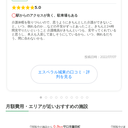
5.0
駅からのアクセスが良く、駐車場もある
介護休暇を取りづらいので、思うようにきちんとした介護ができないこ
と。いつ、倒れるのか……などの不安がずっとあったこと。きちんと24時
間見守りたいということ 介護職員がきちんといつも、見守ってくれている
と思うし、本人も入居して楽しそうにしているから。いつ、倒れるだろ
う。間に合わないかも...
投稿日時：2022/07/07
エスペラル城東の口コミ・評
判を見る
月額費用・エリアが近いおすすめの施設
0.9
守口市藤田町
閲覧中の施設から
km
閲覧中の施