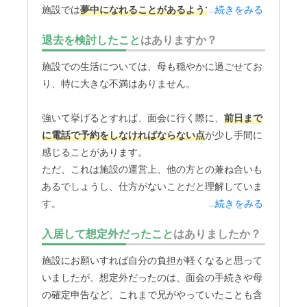
施設では
夢中になれることがあるようで
...続きをみる
、本人にと
って良い刺激になっていると感じます。スタッフの
退去を検討したこと
はありますか？
方々が、母の様子をとてもよく見てくださっている
と感じます。
施設での生活については、母も穏やかに過ごせてお
面会に行くと、母が「（スタッフさんが）よく声を
り、特に大きな不満はありません。
かけてくれる」と嬉しそうに話すので、普段から親
身に接してくださっているのだなと分かります。
強いて挙げるとすれば、面会に行く際に、
前日まで
また、母が髪を染めたいと言っていることなど、
些
に電話で予約をしなければならない点
が少し手間に
細なことでもきちんと私に連絡・相談してくださる
感じることがあります。
ので、安心して任せられます。
ただ、これは施設の運営上、他の方との兼ね合いも
面会の際にコーヒーやおやつを用意してくださる心
あるでしょうし、仕方がないことだと理解していま
遣いも、とてもありがたいです。高齢ですし、高血
す。
...続きをみる
圧の持病もあるので、医療面でのサポートは施設を
選ぶ上でとても重要でした。
入居して想定外だったこと
はありましたか？
一度だけ、費用面で退去を考えたことがありまし
こちらの施設は隣に病院があり、
月に2回、お医者
た。
施設にお願いすれば自分の負担が軽くなると思って
さんが往診に来てくださいます
。
当初、持ち家があると生活保護が受けられないと聞
いましたが、想定外だったのは、面会の手続きや母
何か体調に変化があったときでも、すぐに専門家が
き、このままでは費用が払えなくなってしまうと心
の確定申告など、これまで兄がやっていたことも含
見てくれるという環境は、家族にとって何よりの安
配になったのです。