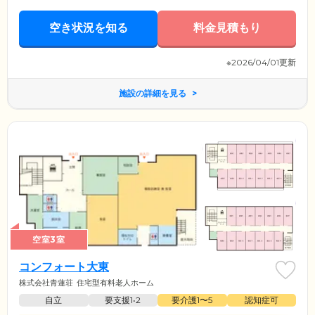
空き状況を知る
料金見積もり
※2026/04/01更新
施設の詳細を見る
空室3室
コンフォート大東
株式会社青蓮荘
住宅型有料老人ホーム
自立
要支援1•2
要介護1〜5
認知症可