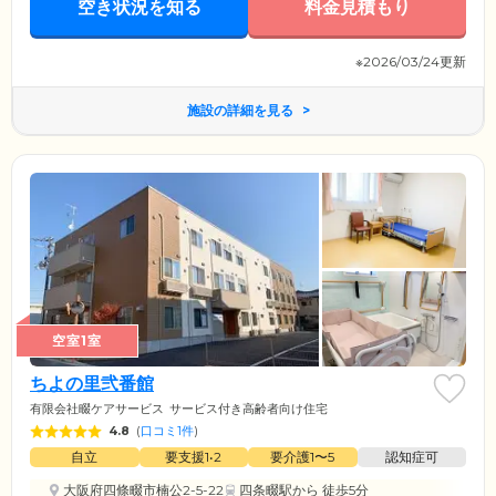
空き状況を知る
料金見積もり
※2026/03/24更新
施設の詳細を見る
空室1室
ちよの里弐番館
有限会社畷ケアサービス
サービス付き高齢者向け住宅
4.8
(
口コミ1件
)
自立
要支援1•2
要介護1〜5
認知症可
大阪府四條畷市楠公2-5-22
四条畷駅
から 徒歩5分