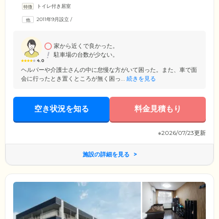
てや清掃をしっかり行い、常に清潔を保てるよう配慮しています。ご入
トイレ付き居室
居者様のベッドサイドにはナースコールを完備。プライベートな空間で
も、急な体調不良やお怪我の際にはすぐにスタッフとつながれる安心感
2011年9月設立
/
があります。何かありましたら、いつでもお呼び出しください。また、
契約医療機関による在宅医療サービスもご利用いただけるため、健康サ
ポート体制も万全です。
家から近くで良かった。
駐車場の台数が少ない。
4.0
ヘルパーや介護士さんの中に怠慢な方がいて困った。また、車で面
会に行ったとき置くところが無く困っ...
続きを見る
空き状況を知る
料金見積もり
※2026/07/23更新
施設の詳細を見る