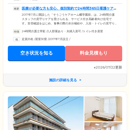
医療が必要な方も安心、個別契約で24時間365日看護ケアを
受けられます
2017年7月に開設した「そうごうケアホーム畷学園前」は、24時間介護
スタッフの見守りケアを受けられる、サービス付き高齢者向け住宅で
す。安否確認をはじめ、食事の際の水分補給や、入浴・トイレの見守り
など、昼夜問わず見守りケアがあるため、大きな安心感のもとお過ごし
24時間介護士常駐
/
2人部屋あり・夫婦入居可
/
トイレ付き居室
いただけます。また個別契約していただければ、24時間体制で看護ケア
も受けられます。床ずれ・人工透析・留置カテーテル・インスリン自己
定員33名
/
居室30室
/
2017年7月設立
/
注射など、医療依存度が高い方も、ぜひ一度ご相談ください。近隣にあ
る医療機関と連携し、突発的な病気やケガには24時間オンコール体制に
て対応します。
空き状況を知る
料金見積もり
※2026/07/22更新
施設の詳細を見る