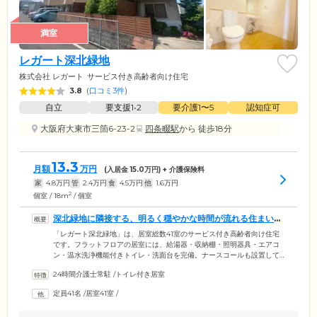
満室
レガート深北緑地
株式会社 レガート
サービス付き高齢者向け住宅
3.8
(
口コミ3件
)
自立
要支援1•2
要介護1〜5
認知症可
大阪府大東市三箇6-23-2
四条畷駅
から 徒歩18分
13.3
月額
万円
(入居金
15.0
万円) + 介護保険料
家
4.8
万円
管
2.4
万円
食
4.5
万円
他
1.6
万円
2
個室 / 18m
/ 個室
深北緑地に隣接する、明るく穏やかな時間が流れる住まいで
す
「レガート深北緑地」は、居室総数41室のサービス付き高齢者向け住宅
です。フラットフロアの居室には、給湯器・収納棚・照明器具・エアコ
ン・温水洗浄機能付きトイレ・洗面台を完備。ナースコールも設置して
おり、夜間も安心です。お部屋は日当たりがよく、日々穏やかな気持ち
24時間介護士常駐
/
トイレ付き居室
で過ごせます。また、自然豊かな寝屋川・深北緑地に隣接しているた
め、春には桜鑑賞をしたり秋には紅葉を楽しんだりと、季節ごとの自然
定員41名
/
居室41室
/
を満喫できるロケーションも魅力。おひとりではもちろん、ご家族様来
訪時にもゆったりと散策をお楽しみください。各階にあるコミュニティ