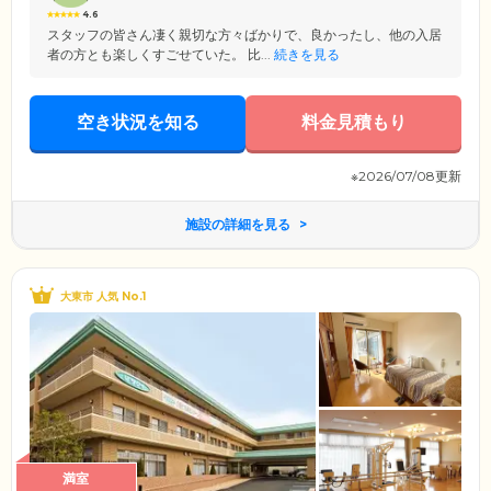
4.6
スタッフの皆さん凄く親切な方々ばかりで、良かったし、他の入居
者の方とも楽しくすごせていた。 比...
続きを見る
空き状況を知る
料金見積もり
※2026/07/08更新
施設の詳細を見る
大東市 人気 No.1
満室