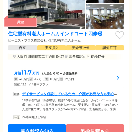
満室
住宅型有料老人ホームカインドコート四條畷
ピーエス・プラス株式会社
住宅型有料老人ホーム
自立
要支援2
要介護1〜5
認知症可
大阪府四條畷市二丁通町19-27
四条畷駅
から 徒歩17分
11.7
月額
万円
(入居金
0
円) + 介護保険料
家
4.0
万円
管
4.2
万円
食
1.8
万円
他
1.7
万円
2
個室 / 9.2m
/ 基本プラン
デイサービスを併設しているため、介護が必要な方も安心で
す
JR学研都市線「四条畷駅」徒歩20分の場所にある「カインドコート四條
畷」は、41室ある住宅型有料老人ホーム。要支援2・要介護1～5の方がご
入居対象です。専任スタッフが24時間365日常駐。安否確認から、来訪者
の管理、電話・郵便物の取次、お食事の提供まで、幅広いサービスで安
24時間介護士常駐
心・快適な暮らしをお手伝いします。デイサービスを併設しているた
め、介護が必要な方も安心。食事・入浴・排泄介助など、お一人おひと
りに合わせた介護ケアを受けられます。医療機関と連携しており、定期
空き状況を知る
料金見積もり
的な往診でしっかりと健康管理も行います。万が一の場合は救急対応も