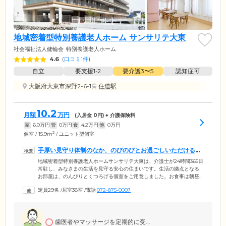
地域密着型特別養護老人ホーム サンサリテ大東
社会福祉法人健輪会
特別養護老人ホーム
4.6
(
口コミ1件
)
自立
要支援1•2
要介護3〜5
認知症可
大阪府大東市深野2-6-1
住道駅
10.2
月額
万円
(入居金
0
円) + 介護保険料
家
6.0
万円
管
0
万円
食
4.2
万円
他
0
万円
2
個室 / 15.9m
/ ユニット型個室
手厚い見守り体制のなか、のびのびとお過ごしいただける住
まいです
地域密着型特別養護老人ホームサンサリテ大東は、介護士が24時間365日
常駐し、みなさまの生活を見守る安心の住まいです。生活の拠点となる
お部屋は、のんびりとくつろげる個室をご用意しました。お食事は朝昼
夕の、1日3食ご提供。栄養バランスに配慮した、おいしいメニューをお
定員29名
/
居室38室
/
電話
072-875-0007
楽しみください。入浴は個浴に加え、特殊浴槽やリフト浴も設置。スタ
ッフの見守りのもと、快適に清潔を保っていただけます。さらに当ホー
ムはJR学研都市線「野崎」駅より徒歩10分というアクセスのよさも魅力
のひとつ。ご家族様・ご友人様のご来訪にも大変便利な立地です。
歯医者やマッサージを定期的に受...