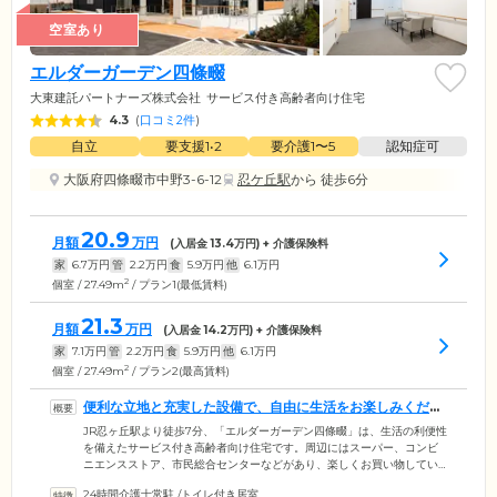
空室あり
エルダーガーデン四條畷
大東建託パートナーズ株式会社
サービス付き高齢者向け住宅
4.3
(
口コミ2件
)
自立
要支援1•2
要介護1〜5
認知症可
大阪府四條畷市中野3-6-12
忍ケ丘駅
から 徒歩6分
20.9
月額
万円
(入居金
13.4
万円) + 介護保険料
家
6.7
万円
管
2.2
万円
食
5.9
万円
他
6.1
万円
2
個室 / 27.49m
/ プラン1(最低賃料)
21.3
月額
万円
(入居金
14.2
万円) + 介護保険料
家
7.1
万円
管
2.2
万円
食
5.9
万円
他
6.1
万円
2
個室 / 27.49m
/ プラン2(最高賃料)
便利な立地と充実した設備で、自由に生活をお楽しみくださ
い
JR忍ヶ丘駅より徒歩7分、「エルダーガーデン四條畷」は、生活の利便性
を備えたサービス付き高齢者向け住宅です。周辺にはスーパー、コンビ
ニエンスストア、市民総合センターなどがあり、楽しくお買い物してい
ただけます。居室はすべてバリアフリーの個室で、27㎡以上のゆとりあ
24時間介護士常駐
/
トイレ付き居室