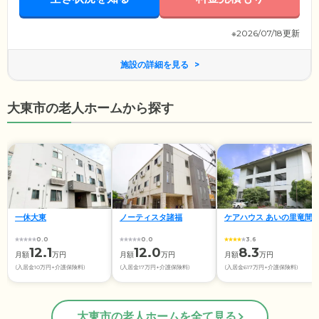
しておりますのでご安心ください。
※2026/07/18更新
施設の詳細を見る
大東市の老人ホームから探す
一休大東
ノーティスタ諸福
ケアハウス あいの里竜間
0.0
0.0
3.6
12.1
12.0
8.3
月額
万円
月額
万円
月額
万円
(入居金10万円+介護保険料)
(入居金17万円+介護保険料)
(入居金617万円+介護保険料)
大東市の老人ホームを全て見る