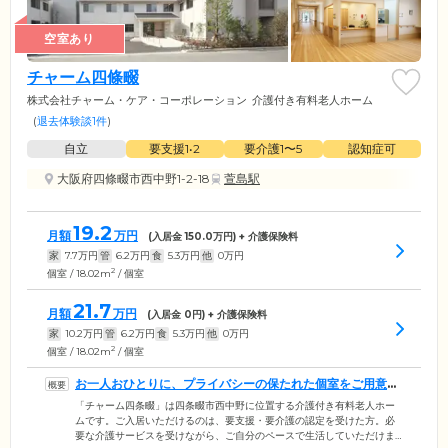
空室あり
チャーム四條畷
株式会社チャーム・ケア・コーポレーション
介護付き有料老人ホーム
(
退去体験談1件
)
自立
要支援1•2
要介護1〜5
認知症可
大阪府四條畷市西中野1-2-18
萱島駅
19.2
月額
万円
(入居金
150.0
万円) + 介護保険料
家
7.7
万円
管
6.2
万円
食
5.3
万円
他
0
万円
2
個室 / 18.02m
/ 個室
21.7
月額
万円
(入居金
0
円) + 介護保険料
家
10.2
万円
管
6.2
万円
食
5.3
万円
他
0
万円
2
個室 / 18.02m
/ 個室
お一人おひとりに、プライバシーの保たれた個室をご用意し
ています
「チャーム四条畷」は四条畷市西中野に位置する介護付き有料老人ホー
ムです。ご入居いただけるのは、要支援・要介護の認定を受けた方。必
要な介護サービスを受けながら、ご自分のペースで生活していただけま