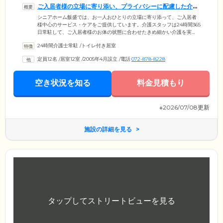
ご入居者様の立場に寄り添い、プライバシーに配慮した介護
を行います
シニアホーム飯盛では、お一人おひとりの立場に寄り添って、ご入居者
様中心のサービス・ケアをご提供しています。介護スタッフは24時間365
日常駐して、ご入居者様のお体の状態に合わせたきめ細かい介護を実
施。入浴や排せつに関しては、プライバシーや自尊心に十分配慮し、ご
24時間介護士常駐
/
トイレ付き居室
意向に沿ったケアをご提供します。付き添いが不要な方には安全確認の
お声がけをし、適切な距離を保ったケアを心がけますのでご安心くださ
定員12名
/
居室12室
/
2005年4月設立
/
電話
072-878-8228
い。医療体制については、看護師は日中に常駐し、バイタル測定やかか
りつけ医との連携でご入居者様の健康管理を実施。ご希望の方には週2
回、提携の医師による往診をご利用いただけます。
空き状況を知る
料金見積もり
※2026/07/08更新
施設の詳細を見る