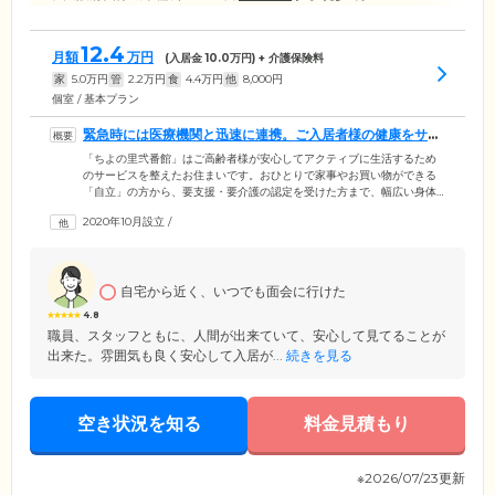
12.4
月額
万円
(入居金
10.0
万円) + 介護保険料
家
5.0
万円
管
2.2
万円
食
4.4
万円
他
8,000
円
個室 / 基本プラン
緊急時には医療機関と迅速に連携。ご入居者様の健康をサポ
ートします
「ちよの里弐番館」はご高齢者様が安心してアクティブに生活するため
のサービスを整えたお住まいです。おひとりで家事やお買い物ができる
「自立」の方から、要支援・要介護の認定を受けた方まで、幅広い身体
状況の方にご入居いただけます。ホームにはスタッフが24時間常駐して
2020年10月設立
/
おり、きめ細やかなケアでご入居者様の快適な暮らしをサポート。ま
た、近隣の病院との連携により、医療ニーズにも対応いたします。イン
スリン・胃ろう・人工透析・在宅酸素・カテーテル・褥瘡など、日常的
な医療ケアにも対応いたしますので、お体に不安のある方や持病をお持
自宅から近く、いつでも面会に行けた
ちの方もぜひ一度ご相談ください。
4.8
職員、スタッフともに、人間が出来ていて、安心して見てることが
出来た。雰囲気も良く安心して入居が...
続きを見る
空き状況を知る
料金見積もり
※2026/07/23更新