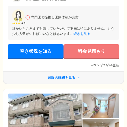
る作り。全室に洗面台、トイレ、浴室、テレビモニター付きドアフォン
に加え、無料WiFiを導入しております。また地域の方々もご利用可能な
コミュニティラウンジをご用意。さらにエントランスには感染予防対策
として、非接触サーモグラフィ体温計を設置。ご来訪者様とお気軽に交
専門医と提携し医療体制が充実
流いただける便利な環境で、自由に生活をお楽しみください。
4.6
細かいところまで対応していただいて不満は特にありません。もう
少し人数がいればいいなとは思います...
続きを見る
空き状況を知る
料金見積もり
※2026/03/24更新
施設の詳細を見る