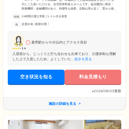
方にご入居いただける、住宅型有料老人ホームです。徒歩圏内に商店・
医療機関・金融機関があり、利便性も抜群。生駒山系も近く、窓から雄
大な山々を眺められることも魅力です。24時間365日介護職員が常駐して
24時間介護士常駐
/
トイレ付き居室
おり、みなさまの安心で快適な生活をお手伝い。介護保険サービスは、
訪問介護事業所やデイサービス・福祉用具レンタルなど、お好きなサー
定員50名
/
居室50室
/
ビスをご利用いただけます。運営元の株式会社エイジケアでは、ケアプ
ラン作成を行う居宅介護支援から、訪問介護、居宅系介護施設まで多彩
な介護事業を展開。介護でお困りのことがございましたら、お気軽にご
相談ください。
最寄駅から10分以内とアクセス良好
3.6
入居前から、じっくりと打ち合わせも出来ており、介護体制も理解
した上で入居したため、よくしていた...
続きを見る
空き状況を知る
料金見積もり
※2026/08/03更新
施設の詳細を見る