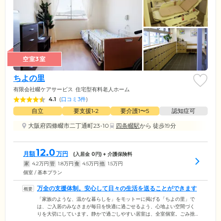
空室3室
ちよの里
有限会社畷ケアサービス
住宅型有料老人ホーム
4.1
(
口コミ3件
)
自立
要支援1•2
要介護1〜5
認知症可
大阪府四條畷市二丁通町23-10
四条畷駅
から 徒歩19分
12.0
月額
万円
(入居金
0
円) + 介護保険料
家
4.2
万円
管
1.8
万円
食
4.5
万円
他
1.5
万円
個室 / 基本プラン
万全の支援体制。安心して日々の生活を送ることができます
「家族のような、温かな暮らしを」をモットーに掲げる「ちよの里」で
は、ご入居のみなさまが毎日を快適に過ごせるよう、心地よい空間づく
りを大切にしています。静かで過ごしやすい居室は、全室個室。ごみ捨