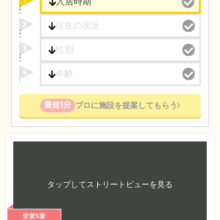
2
3
4
最短1分
プロに施設を提案してもらう
空室5室