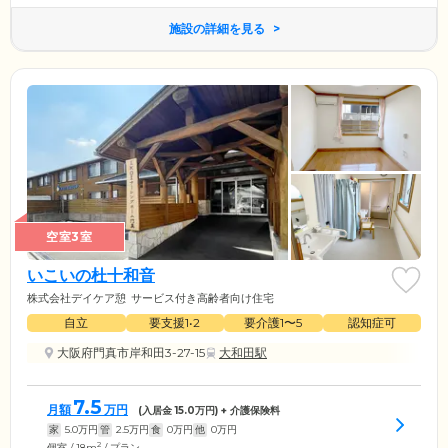
施設の詳細を見る
空室3室
いこいの杜十和音
株式会社デイケア憩
サービス付き高齢者向け住宅
自立
要支援1•2
要介護1〜5
認知症可
大阪府門真市岸和田3-27-15
大和田駅
7.5
月額
万円
(入居金
15.0
万円) + 介護保険料
家
5.0
万円
管
2.5
万円
食
0
万円
他
0
万円
2
個室 / 18m
/ プラン