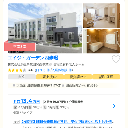
空室3室
エイジ・ガーデン四條畷
株式会社創生事業団関西事業部
住宅型有料老人ホーム
3.6
(
口コミ1件
/
入居体験談1件
)
自立
要支援1•2
要介護1〜5
認知症可
大阪府四條畷市雁屋南町17-31
四条畷駅
から 徒歩9分
13.4
月額
万円
(入居金
19.0
万円) + 介護保険料
家
6.3
万円
管
3.8
万円
食
0
万円
他
3.3
万円
個室 / Aタイプ
24時間365日介護職員が常駐、安心で快適な生活をお手伝い
します
「エイジ・ガーデン四條畷」は、65歳以上で介護保険認定を受けている