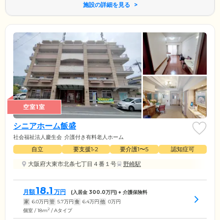
施設の詳細を見る
空室1室
シニアホーム飯盛
社会福祉法人慶生会
介護付き有料老人ホーム
自立
要支援1•2
要介護1〜5
認知症可
大阪府大東市北条七丁目４番１号
野崎駅
18.1
月額
万円
(入居金
300.0
万円) + 介護保険料
家
6.0
万円
管
5.7
万円
食
6.4
万円
他
0
万円
2
個室 / 18m
/ Aタイプ