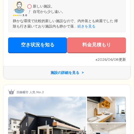
ホールでは、ほかのご入居者様や来訪したご家族様との団らんなどにご
利用いただけます。
新しい施設。
自宅から少し遠い。
3.0
静かな環境で比較的新しい施設なので、内外装とも綺麗でした 掃
除も行き届いており施設内も静かで落...
続きを見る
空き状況を知る
料金見積もり
※2026/06/08更新
施設の詳細を見る
四條畷市 人気 No.2