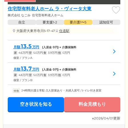
住宅型有料老人ホーム ラ・ヴィータ大東
株式会社 なごみ
住宅型有料老人ホーム
自立
要支援1•2
要介護1〜5
認知症可
大阪府大東市寺川5-17-47
住道駅
13.5
月額
万円
(入居金
0
円) + 介護保険料
家
4.6
万円
管
5.0
万円
食
3.9
万円
他
0
万円
個室 / プランA
13.7
月額
万円
(入居金
0
円) + 介護保険料
家
4.8
万円
管
5.0
万円
食
3.9
万円
他
0
万円
個室 / プランB
24時間介護士常駐
/
2人部屋あり・夫婦入居可
/
トイレ付き居室
空き状況を知る
料金見積もり
※2026/04/01更新