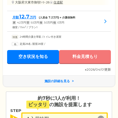
大阪府大東市御領1-9-28
住道駅
12.7
月額
万円
(入居金
7.2
万円) + 介護保険料
家
4.2
万円
管
5.5
万円
食
3.0
万円
他
0
万円
2
個室 / 11m
/ プラン1
24時間介護士常駐
/
トイレ付き居室
定員28名
/
居室28室
/
空き状況を知る
料金見積もり
※2026/04/01更新
施設の詳細を見る
約7秒に1人が利用！
ピッタリ
の施設を提案します
STEP
1