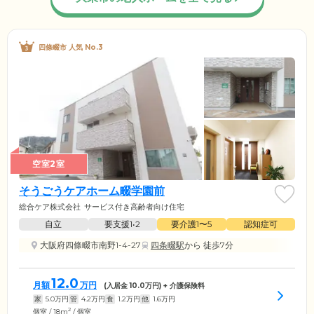
四條畷市 人気 No.3
空室2室
そうごうケアホーム畷学園前
総合ケア株式会社
サービス付き高齢者向け住宅
自立
要支援1•2
要介護1〜5
認知症可
大阪府四條畷市南野1-4-27
四条畷駅
から 徒歩7分
12.0
月額
万円
(入居金
10.0
万円) + 介護保険料
家
5.0
万円
管
4.2
万円
食
1.2
万円
他
1.6
万円
2
個室 / 18m
/ 個室