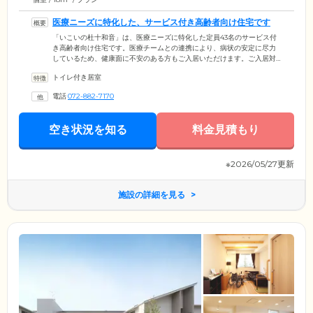
医療ニーズに特化した、サービス付き高齢者向け住宅です
「いこいの杜十和音」は、医療ニーズに特化した定員43名のサービス付
き高齢者向け住宅です。医療チームとの連携により、病状の安定に尽力
しているため、健康面に不安のある方もご入居いただけます。ご入居対
象は、60歳以上で要介護認定を受けている方。生活保護を受給している
トイレ付き居室
方もぜひ一度ご相談ください。介護スタッフの研修に注力しており、各
種勉強会にて高い介助スキルと人間力習得をサポート。奉仕の心を大切
電話
072-882-7170
に、ご入居者様・ご家族様が大きな安心を感じられるケアをお届けして
おります。「十和音」という施設名通り、人と人との和をつなぎ和音を
奏でる、温もりのある暮らしをお過ごしください。
空き状況を知る
料金見積もり
※2026/05/27更新
施設の詳細を見る