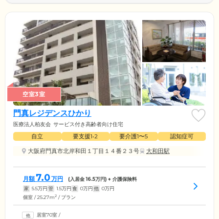
空室3室
門真レジデンスひかり
医療法人柏友会
サービス付き高齢者向け住宅
自立
要支援1•2
要介護1〜5
認知症可
大阪府門真市北岸和田１丁目１４番２３号
大和田駅
7.0
月額
万円
(入居金
16.5
万円) + 介護保険料
家
5.5
万円
管
1.5
万円
食
0
万円
他
0
万円
2
個室 / 25.27m
/ プラン
居室70室
/