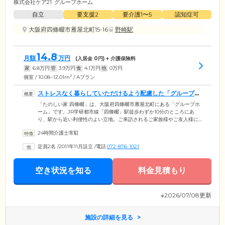
株式会社ケア21
グループホーム
自立
要支援2
要介護1〜5
認知症可
大阪府四條畷市雁屋北町15-16
野崎駅
14.8
月額
万円
(入居金
0
円) + 介護保険料
家
6.8
万円
管
3.9
万円
食
4.1
万円
他
0
万円
2
個室 / 10.08~12.01m
/ Aプラン
ストレスなく暮らしていただけるよう配慮した「グループホ
ーム」です
「たのしい家 四條畷」は、大阪府四條畷市雁屋北町にある「グループホ
ーム」です。JR学研都市線「四條畷」駅徒歩わずか10分のところにあ
り、駅から近い利便性のよい立地。ご来訪されるご家族様やご友人様に
喜ばれているポイントです。「たのしい家 四條畷」では、施設内の広い
24時間介護士常駐
敷地を活かし、遊歩道付きの庭を配置。認知症のご入居者様の行動を過
度に制限することなく、ストレスの少ない日常をお送りいただけるよう
定員2名
/
2011年11月設立
/
電話
072-876-1021
に配慮した造りです。自由に日光浴を楽しんだり、中庭を散策したりと
楽しく有意義な日常をお過ごしください。みなさまの健康的で生きがい
のある毎日を応援いたします。
空き状況を知る
料金見積もり
※2026/07/08更新
施設の詳細を見る