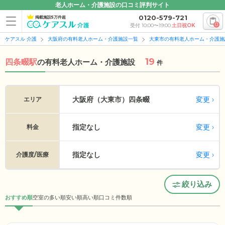
老人ホーム・介護施設の口コミ評判サイト
0120-579-721
掲載施設5万件超
0
受付 10:00〜19:00
土日祝OK
ケアスル 介護
大阪府の有料老人ホーム・介護施設一覧
大東市の有料老人ホーム・介護施
19
四条畷駅
の
有料老人ホーム・介護施設
件
変更
大阪府（大東市）
四条畷
エリア
指定なし
変更
料金
指定なし
変更
介護度/医療
絞り込み
おすすめ順
空室の多い順
安い順
高い順
口コミ件数順