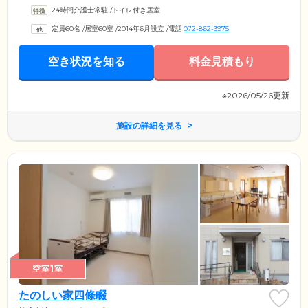
す。ご入居のみなさまがお住まいになる60室の居室は、全室個室でご用
24時間介護士常駐
/
トイレ付き居室
意いたしました。プライバシーの保たれた空間で、おひとりの時間を大
切にしていただけます。各居室には、トイレ、独立洗面台、エアコンを
定員60名
/
居室60室
/
2014年6月設立
/
電話
072-862-3975
完備。また、お部屋にはお好きな家具をお持ち込みいただけます。ご自
宅で使い慣れたお気に入りのものをご用意いただき、自由にレイアウト
しておくつろぎください。
空き状況を知る
料金見積もり
※2026/05/26更新
施設の詳細を見る
空室1室
たのしい家四條畷