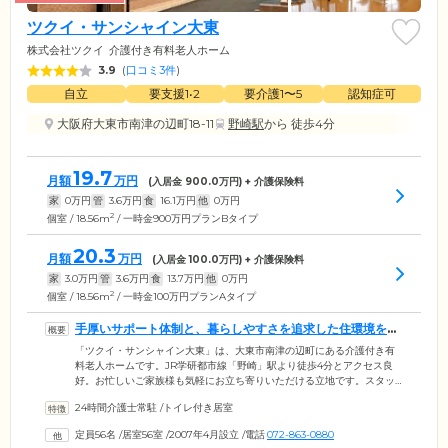
ツクイ・サンシャイン大東
株式会社ツクイ
介護付き有料老人ホーム
3.9
(
口コミ3件
)
自立
要支援1•2
要介護1〜5
認知症可
大阪府大東市南津の辺町18-11
野崎駅
から 徒歩4分
19.7
月額
万円
(入居金
900.0
万円) + 介護保険料
家
0
万円
管
3.6
万円
食
16.1
万円
他
0
万円
2
個室 / 18.56m
/ 一時金900万円プランBタイプ
20.3
月額
万円
(入居金
100.0
万円) + 介護保険料
家
3.0
万円
管
3.6
万円
食
13.7
万円
他
0
万円
2
個室 / 18.56m
/ 一時金100万円プランAタイプ
手厚いサポート体制と、暮らしやすさを追求した住環境を両
立しています
「ツクイ・サンシャイン大東」は、大東市南津の辺町にある介護付き有
料老人ホームです。JR学研都市線「野崎」駅より徒歩4分とアクセス良
好。お忙しいご家族様も気軽にお立ち寄りいただける立地です。スタッ
フは24時間常駐。お食事や入浴の身体介助をはじめ、居室清掃、服薬支
24時間介護士常駐
/
トイレ付き居室
援、病院への付き添いなど、幅広いサポートで健やかな毎日をお守りし
ます。館内には、開放的なエントランスやダイニング、草木から四季の
定員56名
/
居室56室
/
2007年4月設立
/
電話
072-863-0880
移ろいを楽しめる裏庭、多様なリハビリマシンを揃えた機能訓練室な