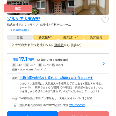
満室
ソルケア大東深野
株式会社アルファライフ
介護付き有料老人ホーム
(
退去体験談1件
)
自立
要支援1•2
要介護1〜5
認知症可
大阪府大東市深野北1-15-6
野崎駅
から 徒歩6分
17.1
月額
万円
(入居金
0
円) + 介護保険料
家
8.1
万円
管
5.8
万円
食
3.2
万円
他
0
万円
2
個室 / 15.3~16.2m
/ Aタイプ
生駒山系の山並みを望める、3階建てのお住まいです
ソルケア大東深野は、大阪府大東市深野北1丁目にある介護付き有料老人
ホームです。茶系でまとめた3階建ての外観は、高級感があります。ゆと
りを感じさせる横長にのびた建物で、のびのびと暮らしていただけま
す。周辺は住宅街ですが、ホームの敷地内にはたくさんの草花のプラン
24時間介護士常駐
/
2人部屋あり・夫婦入居可
/
トイレ付き居室
ターを設置し、自然に触れていただけるように工夫。見上げれば生駒山
系の山並みを眺めることができ、気分をリフレッシュしていただけま
定員45名
/
居室45室
/
2003年7月設立
/
電話
072-803-5521
す。館内には、ご入居者様の居室を個室でご用意。お部屋には緊急時用
のナースコースを設置しており、スタッフも24時間体制でサポートして
おりますのでご安心ください。