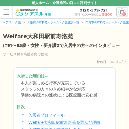
老人ホーム・介護施設の口コミ評判サイト
0120-579-721
掲載施設5万件超
0
受付 10:00〜19:00
土日祝OK
ケアスル 介護
大阪府の有料老人ホーム・介護施設一覧
門真市の有料老人ホーム・介護施
Welfare大和田駅前寿洛苑
に91〜95歳・女性・要介護2で入居中の方へのインタビュー
サービス付き高齢者向け住宅
投稿日：2026/04/02
入居した理由は...
本人が楽しめる行事が充実している
スタッフの方々のきめ細やかな対応
隣接の病院との連携による医療面の安心感
目次
入居者プロフィール
Welfare大和田駅前寿洛苑を選んだ理由