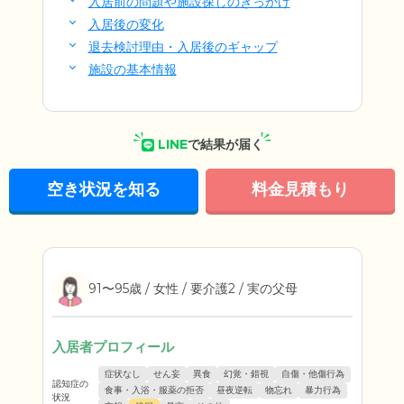
入居前の問題や施設探しのきっかけ
入居後の変化
退去検討理由・入居後のギャップ
施設の基本情報
LINE
で結果が届く
空き状況を知る
料金見積もり
91〜95歳 / 女性 / 要介護2 / 実の父母
入居者プロフィール
症状なし
せん妄
異食
幻覚・錯視
自傷・他傷行為
認知症の
食事・入浴・服薬の拒否
昼夜逆転
物忘れ
暴力行為
状況