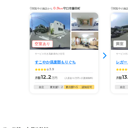
0.9
守口市藤田町
閲覧中の施設から
km
閲覧中の施
空室あり
満室
サービス付き高齢者向け住宅
サービス付
すこやか倶楽部もりぐち
レガー
3.9
12.2
13
月額
万円
月額
(入居金
10
万円
+介護保険料)
自立
要支援1・2
要介護1〜5
認知症可
自立