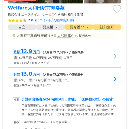
Welfare大和田駅前寿洛苑
株式会社 エースタイル
サービス付き高齢者向け住宅
3.8
(
口コミ2件
 /
入居体験談1件
)
自立
要支援1•2
要介護3〜5
認知症可
大阪府門真市野里町11-6
大和田駅
から 徒歩3分
12.9
月額
万円
(入居金 
17.2
万円) + 介護保険料
家
3.9
万円
管
5.2
万円
食
2.6
万円
他
1.2
万円
2
個室 / 18m
/ 居室 Aタイプ
13.0
月額
万円
(入居金 
17.2
万円) + 介護保険料
家
4.0
万円
管
5.2
万円
食
2.6
万円
他
1.2
万円
2
個室 / 18.3m
/ 居室 Bタイプ
介護有資格者が24時間365日常駐、「医療強化型」の賃貸住
宅です
門真市野里町にある「Welfare大和田駅前寿洛苑」は、「医療強化型」の
サービス付き高齢者向け住宅です。要介護の認定を受けた方に向け、医
療・看護に力を入れたサービスをご提供しています。介護資格を保有す
るスタッフが24時間365日常駐するほか、提携医療機関が隣接。充実した
24時間介護士常駐
 /
トイレ付き居室
医療・看護サービスが提供できるため、介護度が高い方でも安心して暮
らしていただける環境です。また、必要に応じて訪問介護サービスや、