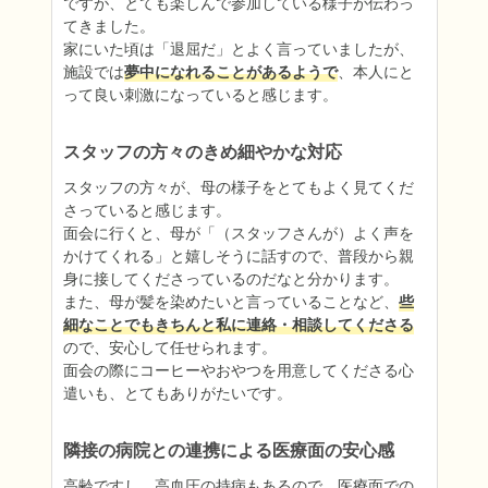
ですが、とても楽しんで参加している様子が伝わっ
てきました。

家にいた頃は「退屈だ」とよく言っていましたが、
施設では
夢中になれることがあるようで
、本人にと
って良い刺激になっていると感じます。
スタッフの方々のきめ細やかな対応
スタッフの方々が、母の様子をとてもよく見てくだ
さっていると感じます。

面会に行くと、母が「（スタッフさんが）よく声を
かけてくれる」と嬉しそうに話すので、普段から親
身に接してくださっているのだなと分かります。

また、母が髪を染めたいと言っていることなど、
些
細なことでもきちんと私に連絡・相談してくださる
ので、安心して任せられます。

面会の際にコーヒーやおやつを用意してくださる心
遣いも、とてもありがたいです。
隣接の病院との連携による医療面の安心感
高齢ですし、高血圧の持病もあるので、医療面での