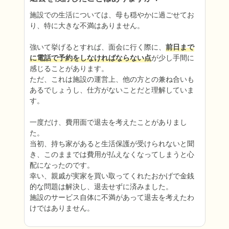
施設での生活については、母も穏やかに過ごせてお
り、特に大きな不満はありません。

強いて挙げるとすれば、面会に行く際に、
前日まで
に電話で予約をしなければならない点
が少し手間に
感じることがあります。

ただ、これは施設の運営上、他の方との兼ね合いも
あるでしょうし、仕方がないことだと理解していま
す。

一度だけ、費用面で退去を考えたことがありまし
た。

当初、持ち家があると生活保護が受けられないと聞
き、このままでは費用が払えなくなってしまうと心
配になったのです。

幸い、親戚が実家を買い取ってくれたおかげで金銭
的な問題は解決し、退去せずに済みました。

施設のサービス自体に不満があって退去を考えたわ
けではありません。