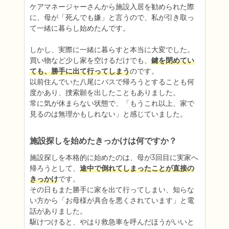
ケアマネージャーさんから施設入居を勧められた際
に、母が「死んでも嫌」と言うので、私が引き取っ
て一緒に暮らし始めたんです。

しかし、実際に一緒に暮らすと本当に大変でした。

買い物など少し家を空けるだけでも、
鍵を閉めてい
ても、勝手に出て行ってしまう
のです。

以前住んでいた八尾にバスで帰ろうとすることも何
度かあり、捜索願を出したこともありました。

常に気が休まらない状態で、「もうこれ以上、家で
見るのは無理かもしれない」と感じていました。
施設探しを始めたきっかけは何ですか？
施設探しを本格的に始めたのは、母が3回目に実家へ
帰ろうとして、
途中で倒れてしまったことが直接の
きっかけ
です。

その日もまた勝手に家を出て行ってしまい、知らな
い方から「お母様が具合を悪くされています」と電
話がありました。

駆けつけると、やはり救急車を呼んだほうがいいと