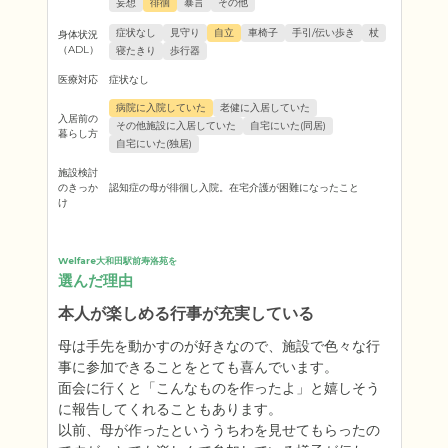
妄想
徘徊
暴言
その他
症状なし
見守り
自立
車椅子
手引/伝い歩き
杖
身体状況
（ADL）
寝たきり
歩行器
医療対応
症状なし
病院に入院していた
老健に入居していた
入居前の
その他施設に入居していた
自宅にいた(同居)
暮らし方
自宅にいた(独居)
施設検討
のきっか
認知症の母が徘徊し入院。在宅介護が困難になったこと
け
Welfare大和田駅前寿洛苑を
選んだ理由
本人が楽しめる行事が充実している
母は手先を動かすのが好きなので、施設で色々な行
事に参加できることをとても喜んでいます。

面会に行くと「こんなものを作ったよ」と嬉しそう
に報告してくれることもあります。

以前、母が作ったといううちわを見せてもらったの