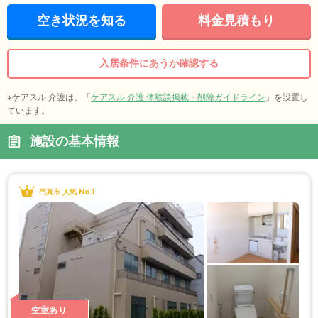
空き状況を知る
料金見積もり
入居条件にあうか確認する
※ケアスル 介護は、「
ケアスル 介護 体験談掲載・削除ガイドライン
」を設置し
ています。
施設の基本情報
門真市 人気 No.1
空室あり