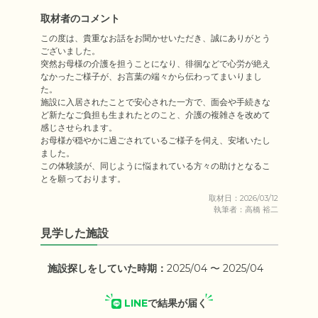
取材者のコメント
この度は、貴重なお話をお聞かせいただき、誠にありがとう
ございました。

突然お母様の介護を担うことになり、徘徊などで心労が絶え
なかったご様子が、お言葉の端々から伝わってまいりまし
た。

施設に入居されたことで安心された一方で、面会や手続きな
ど新たなご負担も生まれたとのこと、介護の複雑さを改めて
感じさせられます。

お母様が穏やかに過ごされているご様子を伺え、安堵いたし
ました。

この体験談が、同じように悩まれている方々の助けとなるこ
とを願っております。
取材日：2026/03/12
執筆者：高橋 裕二
見学した施設
施設探しをしていた時期：
2025/04 〜 2025/04
LINE
で結果が届く