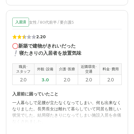
女性 / 80代前半 / 要介護5
入居済
2.20
新築で建物がきれいだった
寝たきりの入居者を放置気味
職員･
近隣環境･
外観･設備
介護･医療
料金･費用
スタッフ
交通
2.0
3.0
2.0
2.0
2.0
入居前に困っていたこと
一人暮らしで足腰が立たなくなってしまい、何も出来なく
なりました。長男長女は離れて暮らしていて同居も難しい
状況でした。結局寝たきりになってしまい施設入居を余儀
なくされました。