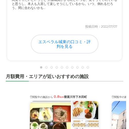
仕方のない事ですが狭いので息が詰まりそうな感じです。
と思うし、本人も入居して楽しそうにしているから。いつ、倒れるだろ
建ったばかりで綺麗な所は良かったかなと思います。
う。間に合わないかも...
介護医療サービスについて
投稿日時：2022/07/07
あまり上手く連携取れてない感じもします。訪問医が来て
いるが、しょっちゅう手に負えないと入退院の繰り返しで
エスペラル城東の口コミ・評
した。
判を見る
近隣環境や交通アクセスについて
私の家からは結構距離があったので、車で連れて行っても
らわないとちょっと不便。救急搬送は付き添わないといけ
月額費用・エリアが近いおすすめの施設
ないので自転車とかで行けず帰りが困ったりしました。
料金費用について
0.8
寝屋川市下木田町
閲覧中の施設から
km
閲覧中の施
国のシステム的に介護費用関係がややこしくわかりにく
い。特養には入れないので結局費用が高く年金ではとても
無理。毎月赤字で大変でした。