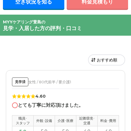
空き状況を知る
料金見積もり
MYYケアリング萱島の
見学・入居した方の評判・口コミ
女性 / 80代前半 / 要介護1
見学済
4.60
とても丁寧に対応頂けました。
職員･
近隣環境･
外観･設備
介護･医療
料金･費用
スタッフ
交通