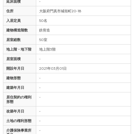
延床面積
-
住所
大阪府門真市城垣町20-18
入居定員
50名
建物構造階数
鉄骨造
居室総数
50室
地上階・地下階
地上階3階
居室面積
-
開設年月日
2021年03月01日
建物形態
-
建築年月日
-
居住契約の権利
-
形態
改築年月日
-
土地の権利形態
-
介護保険事業所
-