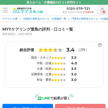
老人ホーム・介護施設の口コミ評判サイト
0120-579-721
掲載施設5万件超
0
受付 10:00〜19:00
土日祝OK
ケアスル 介護
大阪府の有料老人ホーム・介護施設一覧
門真市の有料老人ホーム・介護施
MYYケアリング萱島の評判・口コミ一覧
最終更新日：2026/08/08
?
1
1
3.4
総合評価
（
2
件）
3.5
職員・スタッフ
4.0
外観・設備
3.5
介護・医療
3.0
近隣環境・交通
3.0
料金・費用
LINE
で結果が届く