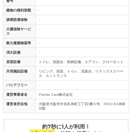
番号
建物の権利形態
-
損害賠償保険
-
介護保険サービ
-
ス
耐火建築物基準
-
消火設備
-
居室設備
トイレ、洗面台、収納設備、エアコン、クローゼット
共用施設設備
リビング、浴室、トイレ、洗面台、リラックススペー
ス、エントランス
バリアフリー
-
運営事業者名
Panda Care株式会社
運営者所在地
大阪府大阪市中央区本町三丁目1番10号 PMO EX本町
13階
約7秒に1人が利用！