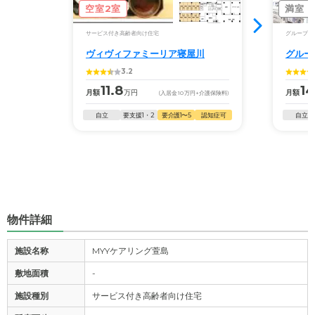
空室2室
満室
サービス付き高齢者向け住宅
グループホ
ヴィヴィファミーリア寝屋川
グルー
3.2
11.8
14
月額
万円
月額
(入居金
10
万円
+介護保険料)
自立
要支援1・2
要介護1〜5
認知症可
自立
物件詳細
施設名称
MYYケアリング萱島
敷地面積
-
施設種別
サービス付き高齢者向け住宅