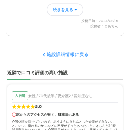
入居後どうなったか？
続きを見る
色々言いたい事はありますが、毎日の安否確認と食事や、
排泄等の世話をお願い出来ただけでも少し助かりました。
投稿日時：2024/05/01
寝たきりで1人部屋のベッドに食事以外はずっと放ったら
投稿者：まあちん
かしなのは、気になりましたが。
MYYケアリング萱島の評価
リクレーションが基本的に無く1人部屋なので、寝たきり
施設詳細情報に戻る
の母は食事以外はベッドから動けず寂しい思いをさせてし
まいました。物言いが酷い人がいたり、掃除や洗濯物がい
いかげんだったり、家族としては心配な部分がたくさんあ
近隣で口コミ評価の高い施設
りました。
職員・スタッフ・他入居者の雰囲気について
女性 / 70代後半 / 要介護2 / 認知症なし
入居済
優しい人はいましたが、物言いが酷い人がいて度々不快な
思いをしました。忙しいから仕方ないかもしれないが、寝
5.0
たきりは放ったらかしな感じがします。
駅からのアクセスが良く、駐車場もある
介護休暇を取りづらいので、思うようにきちんとした介護ができないこ
外観・内装・居室・設備について
と。いつ、倒れるのか……などの不安がずっとあったこと。きちんと24時
間見守りたいということ 介護職員がきちんといつも、見守ってくれている