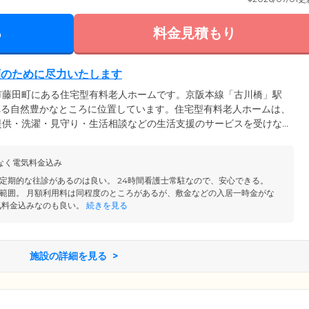
る
料金見積もり
顔のために尽力いたします
市藤田町にある住宅型有料老人ホームです。京阪本線「古川橋」駅
れる自然豊かなところに位置しています。住宅型有料老人ホームは、
提供・洗濯・見守り・生活相談などの生活支援のサービスを受けな
す。寝たきりや車いすなど、日常的に介護が必要な方もご入居いた
・看護師が常駐。さまざまな介護サービスをご提供いたします。ま
なく電気料金込み
者さまの尊厳を守りながら、最期までお世話をさせていただきます
任せください。
定期的な往診があるのは良い。 24時間看護士常駐なので、安心できる。
範囲。 月額利用料は同程度のところがあるが、敷金などの入居一時金がな
気料金込みなのも良い。
続きを見る
施設の詳細を見る