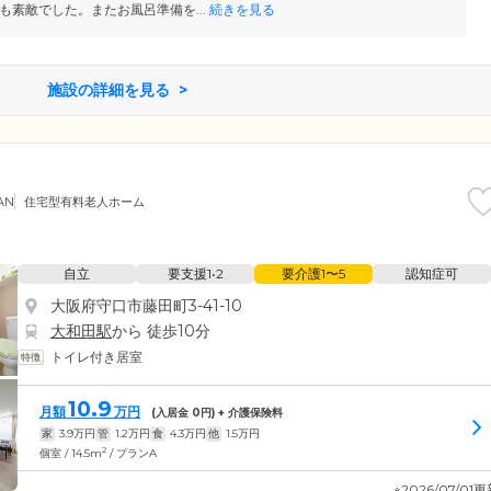
も素敵でした。またお風呂準備を...
続きを見る
施設の詳細を見る
AN
住宅型有料老人ホーム
自立
要支援1•2
要介護1〜5
認知症可
大阪府守口市藤田町3-41-10
大和田駅
から 徒歩10分
トイレ付き居室
10.9
月額
万円
(入居金
0
円) + 介護保険料
家
3.9
万円
管
1.2
万円
食
4.3
万円
他
1.5
万円
2
個室 / 14.5m
/ プランA
※2026/07/01