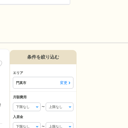
条件を絞り込む
エリア
変更
門真市
月額費用
付
〜
入居金
〜