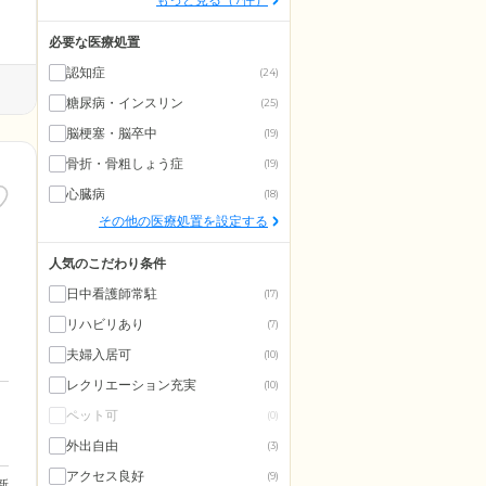
必要な医療処置
認知症
(24)
糖尿病・インスリン
(25)
脳梗塞・脳卒中
(19)
骨折・骨粗しょう症
(19)
心臓病
(18)
その他の医療処置を設定する
人気のこだわり条件
日中看護師常駐
(17)
リハビリあり
(7)
夫婦入居可
(10)
レクリエーション充実
(10)
ペット可
(0)
外出自由
(3)
アクセス良好
(9)
更新