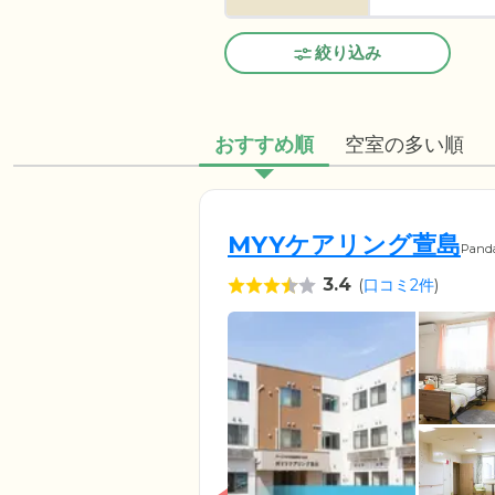
絞り込み
おすすめ順
空室の多い順
MYYケアリング萱島
Pand
3.4
(
口コミ2件
)