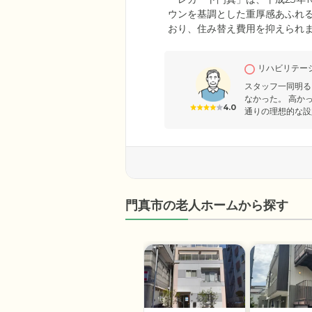
ウンを基調とした重厚感あふれ
おり、住み替え費用を抑えられ
可能のトイレもあり、車いすや
ッピングセンターがあり、買い物
リハビリテー
考慮したものをご提供。嚥下機
しています。
スタッフ一同明る
なかった。 高か
4.0
通りの理想的な設
門真市の老人ホームから探す