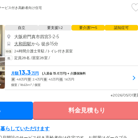
サービス付き高齢者向け住宅
自立
要支援1•2
要介護1〜5
認知症可
大阪府門真市四宮3-2-5
大和田駅
から 徒歩15分
24時間介護士常駐
/
トイレ付き居室
定員28名
/
居室28室
/
13.3
月額
万円
(入居金
15.0
万円) + 介護保険料
家
4.8
万円
管
2.4
万円
食
4.5
万円
他
1.6
万円
2
個室 / 18.63m
/ 個室
※2026/05/01
る
料金見積もり
に暮らしていただけます
10月開設のサービス付き高齢者向け住宅です。お部屋はダークブラ