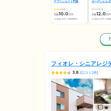
アプリシエイト門真
ガーデンヒルズ
4.6
0.0
10.0
12.0
月額
万円
月額
万円
(入居金6万円+介護保険料)
(入居金22万円+介護
フィオレ・シニアレジ
3.8
(
口コミ2件
)