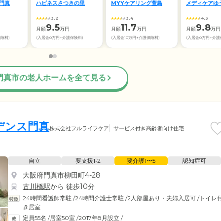
門真
ハピネスさつきの里
MYYケアリング萱島
メディケアゆ
3.2
3.4
4.3
9.5
11.7
9.8
月額
万円
月額
万円
月額
万円
保険料)
(入居金0万円+介護保険料)
(入居金10万円+介護保険料)
(入居金0万円+介護
門真市の老人ホームを全て見る
デンス門真
株式会社フルライフケア
サービス付き高齢者向け住宅
自立
要支援1•2
要介護1〜5
認知症可
大阪府門真市柳田町4-28
古川橋駅
から 徒歩10分
24時間看護師常駐
/
24時間介護士常駐
/
2人部屋あり・夫婦入居可
/
トイレ
き居室
定員55名
/
居室50室
/
2017年8月設立
/