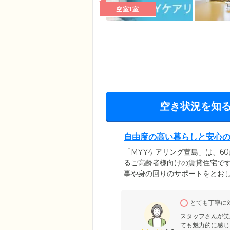
空室1室
空き状況を知
自由度の高い暮らしと安心
「MYYケアリング萱島」は、6
るご高齢者様向けの賃貸住宅です
事や身の回りのサポートをとお
介護施設ではなく賃貸住宅なの
見守りを受けながら、自由気ま
とても丁寧に
り、京阪本線「萱島」駅から徒
のお顔を見に来ていただけます
スタッフさんが笑
ても魅力的に感じ