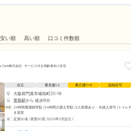
安い順
高い順
口コミ件数順
a Care株式会社
サービス付き高齢者向け住宅
自立
要支援1•2
要介護1〜5
認知症可
大阪府門真市城垣町20-18
萱島駅
から 徒歩8分
24時間看護師常駐
/
24時間介護士常駐
/
2人部屋あり・夫婦入居可
/
トイレ
き居室
定員50名
/
居室50室
/
2021年3月設立
/