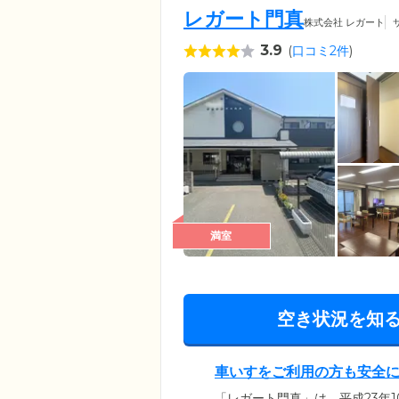
レガート門真
株式会社 レガート
3.9
(
口コミ2件
)
満室
空き状況を知
車いすをご利用の方も安全
「レガート門真」は、平成23年