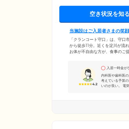
空き状況を知
当施設はご入居者さまの笑
「クランコート守口」は、守口
から徒歩11分。近くを淀川が流
お体が不自由な方が、食事のご
がらお過ごしいただける施設で
だけます。24時間専門の介護士
入居一時金が
た、看取りケアを実施。ご入居
ので、ご家族の方も安心してお
内科医や歯科医の
考えている予算の
4.2
いのが良い。 電