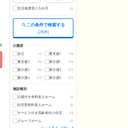
生活保護受け入れ可
(5)
この条件で検索する
(
28
件)
更新
介護度
自立
要支援1
(4)
(13)
要支援2
要介護1
(15)
(26)
要介護2
要介護3
(26)
(27)
要介護4
要介護5
(27)
(27)
施設種別
介護付き有料老人ホーム
(5)
住宅型有料老人ホーム
(6)
サービス付き高齢者向け住宅
(13)
グループホーム
(2)
もっと見る（7件）