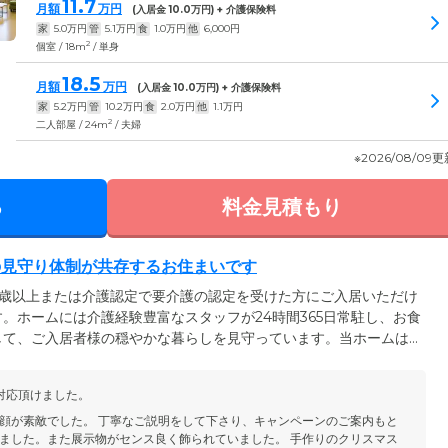
11.7
月額
万円
(入居金
10.0
万円) + 介護保険料
家
5.0
万円
管
5.1
万円
食
1.0
万円
他
6,000
円
2
個室 / 18m
/ 単身
18.5
月額
万円
(入居金
10.0
万円) + 介護保険料
家
5.2
万円
管
10.2
万円
食
2.0
万円
他
1.1
万円
2
二人部屋 / 24m
/ 夫婦
※2026/08/09
る
料金見積もり
の見守り体制が共存するお住まいです
0歳以上または介護認定で要介護の認定を受けた方にご入居いただけ
。ホームには介護経験豊富なスタッフが24時間365日常駐し、お食
して、ご入居者様の穏やかな暮らしを見守っています。当ホームは
で、一日の過ごし方や外出などにとくに制約はありません。安心の
まに過ごすことができるのが大きな魅力です。ホームは門真市にあ
対応頂けました。
歩9分とアクセス良好。ご家族様やご友人様も、お気軽にご入居者様
。
顔が素敵でした。 丁寧なご説明をして下さり、キャンペーンのご案内もと
ました。また展示物がセンス良く飾られていました。 手作りのクリスマス