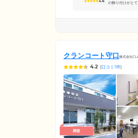
4.6
の飾り付けがとて
クランコート守口
株式会社CL
4.2
(
口コミ1件
)
満室