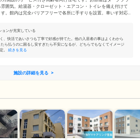
る雰囲気。給湯器・クローゼット・エアコン・トイレを備え付けて
ます。館内は完全バリアフリーで各所に手すりを設置。車いす対応
杖歩行の方でも安心して過ごせる住環境です。近隣には大きなショ
や外食も気軽に楽しめます。1日3食のお食事は、栄養バランスに
ションが充実している
能や消化器官に不安がある方向けに、刻み食やミキサー食にも対応
く、快活であいさつも丁寧で好感が持てた。他の入居者の事はよくわから
ったら払うのに困るし安すぎたら不安になるが、どちらでもなくてイメージ
定。
続きを見る
施設の詳細を見る