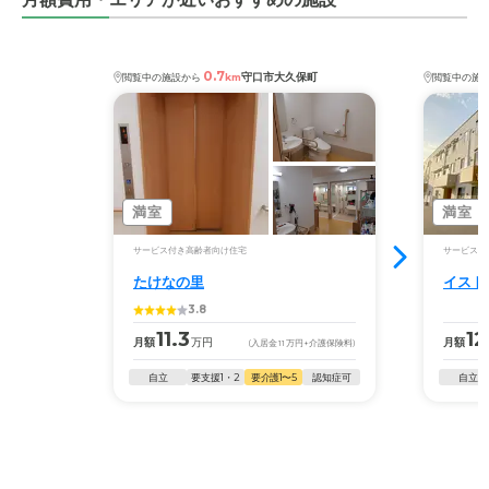
0.7
守口市大久保町
閲覧中の施設から
km
閲覧中の施
満室
満室
サービス付き高齢者向け住宅
サービス付
たけなの里
イスト
3.8
11.3
12
月額
万円
月額
(入居金
11
万円
+介護保険料)
自立
要支援1・2
要介護1〜5
認知症可
自立