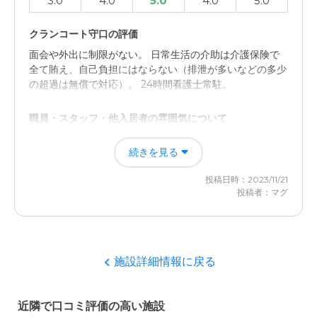
3.0
4.0
5.0
4.0
5.0
クランコート守口の評価
面会や外出に制限がない。 日常生活の介助は介護保険で
全て賄え、自己負担にはならない（排泄が多いなどの多少
の超過は無償で対応）。 24時間看護士常駐。
職員・スタッフ・他入居者の雰囲気について
案内いただいた施設長は親切に対応いただき、良い印象を
続きを見る
持った。 それ以外の方とは親切あまり接することがなか
った。
投稿日時：2023/11/21
投稿者：マグ
外観・内装・居室・設備について
昨年オープンの施設なので、全体的に新しくきれいな印
象。 クローゼットがあり、収納スペースがあるのが良
い。
施設詳細情報に戻る
介護医療サービスについて
近隣で口コミ評価の高い施設
内科医や歯科医の定期的な往診があるのは良い。 24時間