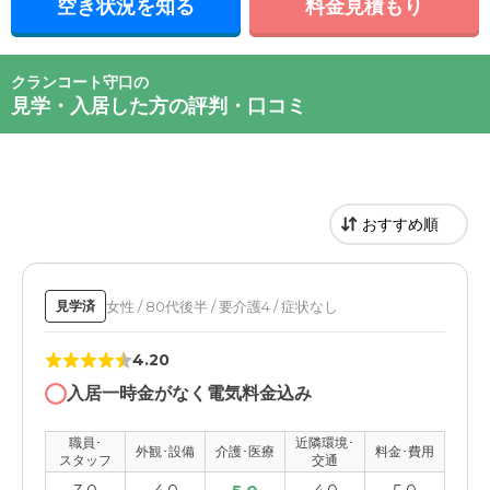
空き状況を知る
料金見積もり
クランコート守口の
見学・入居した方の評判・口コミ
女性 / 80代後半 / 要介護4 / 症状なし
見学済
4.20
入居一時金がなく電気料金込み
職員･
近隣環境･
外観･設備
介護･医療
料金･費用
スタッフ
交通