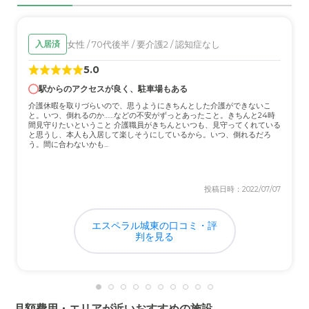
看護士常駐なので、安心できる。
近隣環境や交通アクセスについて
女性 / 70代後半 / 要介護2 / 認知症なし
入居済
自宅から10分程度なので、家族の面会や必要なものを届け
5.0
るのにも、一時外出で自宅に連れて帰るのにも便利。
駅からのアクセスが良く、駐車場もある
料金費用について
介護休暇を取りづらいので、思うようにきちんとした介護ができないこ
と。いつ、倒れるのか……などの不安がずっとあったこと。きちんと24時
考えている予算の範囲。 月額利用料は同程度のところが
間見守りたいということ 介護職員がきちんといつも、見守ってくれている
と思うし、本人も入居して楽しそうにしているから。いつ、倒れるだろ
あるが、敷金などの入居一時金がないのが良い。 電気料
う。間に合わないかも...
金込みなのも良い。
投稿日時：2022/07/07
エスペラル城東の口コミ・評
判を見る
月額費用・エリアが近いおすすめの施設