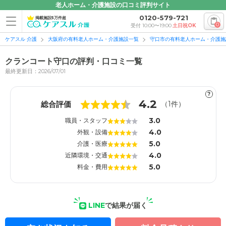
老人ホーム・介護施設の口コミ評判サイト
0120-579-721
掲載施設5万件超
0
受付 10:00〜19:00
土日祝OK
ケアスル 介護
大阪府の有料老人ホーム・介護施設一覧
守口市の有料老人ホーム・介護施
クランコート守口の評判・口コミ一覧
最終更新日：2026/07/01
?
1
1
4.2
総合評価
（
1
件）
3.0
職員・スタッフ
4.0
外観・設備
5.0
介護・医療
4.0
近隣環境・交通
5.0
料金・費用
LINE
で結果が届く