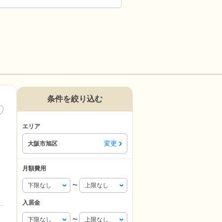
条件を絞り込む
エリア
変更
大阪市旭区
月額費用
〜
入居金
〜