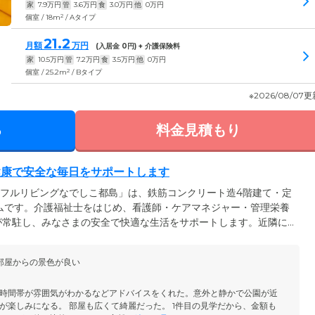
家
7.9
万円
管
3.6
万円
食
3.0
万円
他
0
万円
2
個室 / 18m
/ Aタイプ
21.2
月額
万円
(入居金
0
円) + 介護保険料
家
10.5
万円
管
7.2
万円
食
3.5
万円
他
0
万円
2
個室 / 25.2m
/ Bタイプ
※2026/08/07
る
料金見積もり
健康で安全な毎日をサポートします
トフルリビングなでしこ都島」は、鉄筋コンクリート造4階建て・定
ムです。介護福祉士をはじめ、看護師・ケアマネジャー・管理栄養
が常駐し、みなさまの安全で快適な生活をサポートします。近隣に
灸治療院と連携しており、日々の健康管理から緊急時まで対応可
ーンなど、幅広い医療的ケアに対応できますので、ぜひ一度ご相談
部屋からの景色が良い
に配慮した個室となり、トイレや洗面を完備。ご自身のペースでの
用意しています。
時間帯が雰囲気がわかるなどアドバイスをくれた。意外と静かで公園が近
が楽しみになる。 部屋も広くて綺麗だった。 1件目の見学だから、金額も