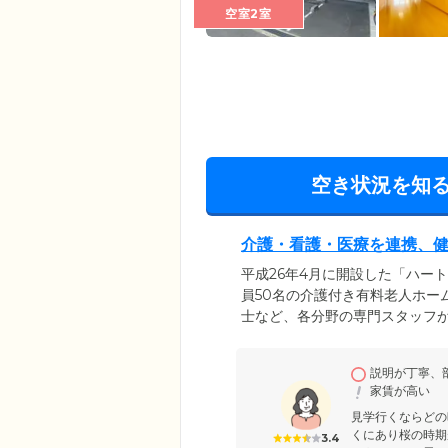
空室2室
空き状況を知
介護・看護・医療を連携、
平成26年4月に開設した「ハー
員50名の介護付き有料老人ホー
士など、各分野の専門スタッフ
ある多数の医療機関や薬局、鍼
能。インスリンや胃ろう、バル
説明が丁寧、
ください。居室はプライバシー
家賃が高い
びのびと過ごせる、住空間をご
見学行くならどの
くにあり桜の時期
3.4