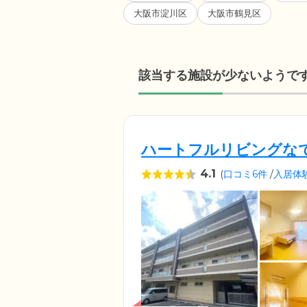
大阪市淀川区
大阪市鶴見区
該当する施設が少ないようで
ハートフルリビングな
4.1
(
口コミ6件
/
入居体