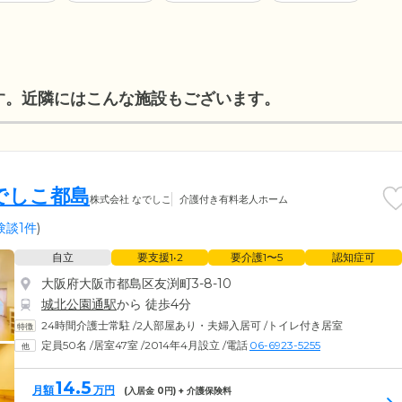
す。近隣にはこんな施設もございます。
でしこ都島
株式会社 なでしこ
介護付き有料老人ホーム
験談1件
)
自立
要支援1•2
要介護1〜5
認知症可
大阪府大阪市都島区友渕町3-8-10
城北公園通駅
から 徒歩4分
24時間介護士常駐
/
2人部屋あり・夫婦入居可
/
トイレ付き居室
定員50名
/
居室47室
/
2014年4月設立
/
電話
06-6923-5255
14.5
月額
万円
(入居金
0
円) + 介護保険料