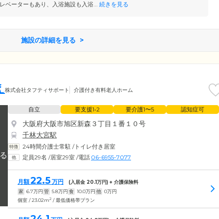
レベーターもあり、入浴施設も入浴...
続きを見る
施設の詳細を見る
え
株式会社タフティサポート
介護付き有料老人ホーム
自立
要支援1•2
要介護1〜5
認知症可
大阪府大阪市旭区新森３丁目１番１０号
千林大宮駅
24時間介護士常駐
/
トイレ付き居室
定員29名
/
居室29室
/
電話
06-6955-7077
22.5
月額
万円
(入居金
20.1
万円) + 介護保険料
家
6.7
万円
管
5.8
万円
食
10.0
万円
他
0
万円
2
個室 / 23.02m
/ 最低価格帯プラン
24.1