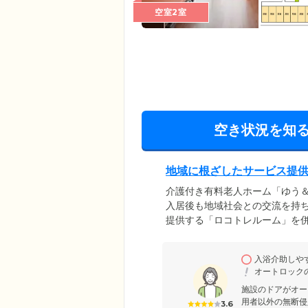
空室2室
空き状況を知
地域に根ざしたサービス提
介護付き有料老人ホーム「ゆう
入居後も地域社会との交流を持
提供する「ロコトレルーム」を
カルチャー教室など、みなさま
を設けることで、ご入居のみな
入浴介助しや
す。孤立感を解消し、介護に頼
オートロック
な視点からサポートいたします
施設のドアがオー
用者以外の無断侵
3.6