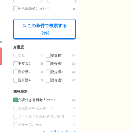
生活保護受け入れ可
(1)
この条件で検索する
(
2
件)
更新
介護度
自立
要支援1
(0)
(2)
要支援2
要介護1
(2)
(2)
要介護2
要介護3
(2)
(2)
要介護4
要介護5
(2)
(2)
施設種別
介護付き有料老人ホーム
(2)
住宅型有料老人ホーム
(0)
サービス付き高齢者向け住宅
(0)
グループホーム
(0)
もっと見る（7件）