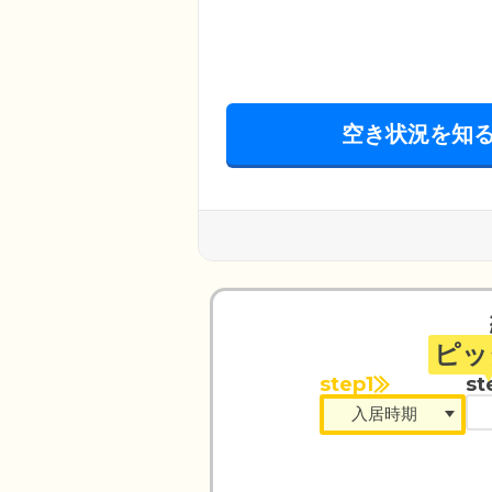
空き状況を知
ピッ
step1
st