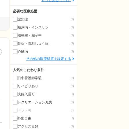
必要な医療処置
認知症
(2)
糖尿病・インスリン
(2)
脳梗塞・脳卒中
(2)
骨折・骨粗しょう症
(2)
心臓病
(2)
その他の医療処置を設定する
人気のこだわり条件
日中看護師常駐
(2)
リハビリあり
(2)
夫婦入居可
(1)
レクリエーション充実
(2)
ペット可
(0)
外出自由
(1)
アクセス良好
(2)