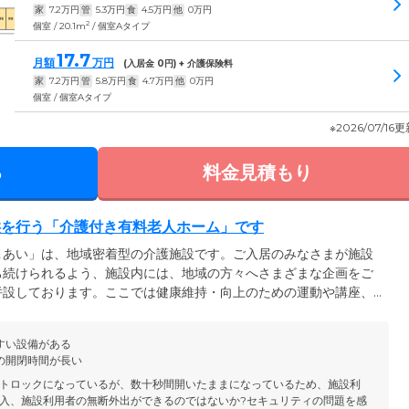
家
7.2
万円
管
5.3
万円
食
4.5
万円
他
0
万円
2
個室 / 20.1m
/ 個室Aタイプ
17.7
月額
万円
(入居金
0
円) + 介護保険料
家
7.2
万円
管
5.8
万円
食
4.7
万円
他
0
万円
個室 / 個室Aタイプ
※2026/07/16
る
料金見積もり
供を行う「介護付き有料老人ホーム」です
＆あい」は、地域密着型の介護施設です。ご入居のみなさまが施設
ち続けられるよう、施設内には、地域の方々へさまざまな企画をご
併設しております。ここでは健康維持・向上のための運動や講座、
の生活のお役に立てるようなイベントを多数開催。館内に交流の場
さまがいきいきと前向きに暮らす手助けをしたいと考えておりま
すい設備がある
り切らない「自立」した日常生活を送ることができるよう、多角的
の開閉時間が長い
。
トロックになっているが、数十秒間開いたままになっているため、施設利
入、施設利用者の無断外出ができるのではないか?セキュリティの問題を感