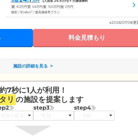
月額
万円
(入居金
24.9
万円) + 介護保険料
家
8.3
万円
管
5.8
万円
食
10.0
万円
他
0
万円
2
個室 / 30.48m
/ 最高価格帯プラン
※2026/07/08
る
料金見積もり
施設の詳細を見る
約7秒に1人が利用！
タリ
の施設を提案します
ep2
step3
step4