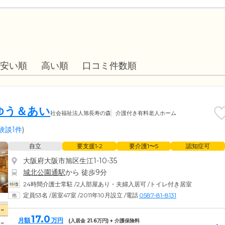
安い順
高い順
口コミ件数順
ゆう＆あい
社会福祉法人旭長寿の森
介護付き有料老人ホーム
験談1件
)
自立
要支援1•2
要介護1〜5
認知症可
大阪府大阪市旭区生江1-10-35
城北公園通駅
から 徒歩9分
24時間介護士常駐
/
2人部屋あり・夫婦入居可
/
トイレ付き居室
定員53名
/
居室47室
/
2011年10月設立
/
電話
0587-81-8131
17.0
月額
万円
(入居金
21.6
万円) + 介護保険料