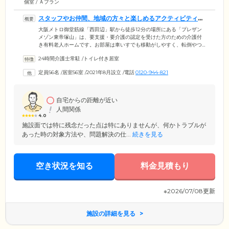
個室 / Ａプラン
スタッフやお仲間、地域の方々と楽しめるアクティビティが
充実しています
大阪メトロ御堂筋線「西田辺」駅から徒歩12分の場所にある「プレザン
メゾン東帝塚山」は、要支援・要介護の認定を受けた方のための介護付
き有料老人ホームです。お部屋は車いすでも移動がしやすく、転倒やつ
まずきを防止するバリアフリー設計。介護ベッドやトイレ、洗面台、 ナ
24時間介護士常駐
/
トイレ付き居室
ースコールを設置した広々とした空間で、プライバシーを守りながら自
分らしくお過ごしいただけます。そして共用スペースでは、読書やおし
定員56名
/
居室56室
/
2021年8月設立
/
電話
0120-944-821
ゃべりを楽しんだり、ご興味のあるアクティビティにご参加したり、自
由にお楽しみください。季節の行事や、地域のみなさまも参加するイベ
ントなど、楽しい企画が盛りだくさんです。
自宅からの距離が近い
人間関係
4.0
施設面では特に残念だった点は特にありませんが、何かトラブルが
あった時の対象方法や、問題解決の仕...
続きを見る
空き状況を知る
料金見積もり
※2026/07/08更新
施設の詳細を見る