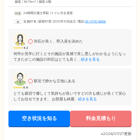
2
個室 / 18.79m
/ 個室３階
24時間介護士常駐
/
トイレ付き居室
定員87名
/
居室87室
/
2012年10月設立
/
電話
06-4700-8666
対応が良く、即入居を決めた
4.2
何件か見学に行くとその施設が直感で良し悪しがわかるようになっ
てきたがこの施設の対応はとても良く...
続きを見る
駅近で静かな立地にある
5.0
とても親切で優しくて気持ちが良いですどの方も感じが良くて安心
してお任せできます。 お部屋も綺麗...
続きを見る
空き状況を知る
料金見積もり
※2026/07/27更新