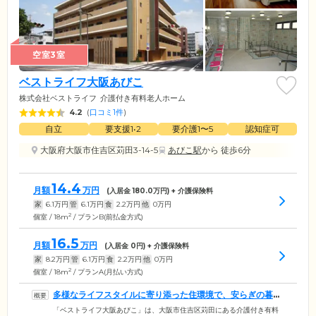
空室3室
ベストライフ大阪あびこ
株式会社ベストライフ
介護付き有料老人ホーム
4.2
(
口コミ1件
)
自立
要支援1•2
要介護1〜5
認知症可
大阪府大阪市住吉区苅田3-14-5
あびこ駅
から 徒歩6分
14.4
月額
万円
(入居金
180.0
万円) + 介護保険料
家
6.1
万円
管
6.1
万円
食
2.2
万円
他
0
万円
2
個室 / 18m
/ プランB(前払金方式)
16.5
月額
万円
(入居金
0
円) + 介護保険料
家
8.2
万円
管
6.1
万円
食
2.2
万円
他
0
万円
2
個室 / 18m
/ プランA(月払い方式)
多様なライフスタイルに寄り添った住環境で、安らぎの暮ら
しをお届けします
「ベストライフ大阪あびこ」は、大阪市住吉区苅田にある介護付き有料