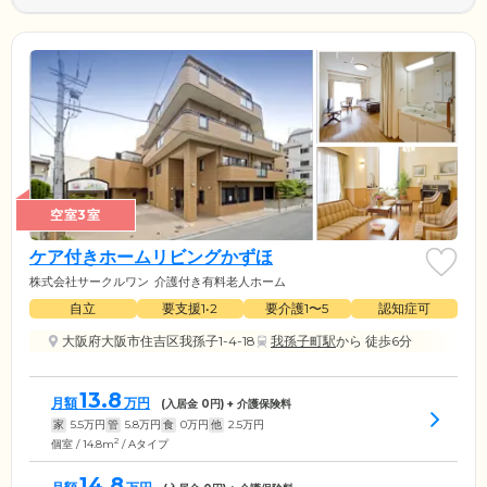
空室3室
ケア付きホームリビングかずほ
株式会社サークルワン
介護付き有料老人ホーム
自立
要支援1•2
要介護1〜5
認知症可
大阪府大阪市住吉区我孫子1-4-18
我孫子町駅
から 徒歩6分
13.8
月額
万円
(入居金
0
円) + 介護保険料
家
5.5
万円
管
5.8
万円
食
0
万円
他
2.5
万円
2
個室 / 14.8m
/ Aタイプ
14.8