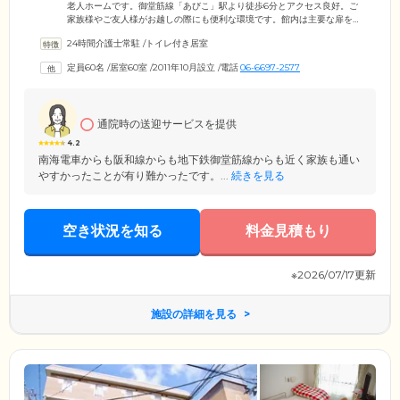
老人ホームです。御堂筋線「あびこ」駅より徒歩6分とアクセス良好。ご
家族様やご友人様がお越しの際にも便利な環境です。館内は主要な扉を
引き戸で統一し、随所に手すりを設けたバリアフリー設計を採用。車い
24時間介護士常駐
/
トイレ付き居室
すや歩行器をご利用の方も安心の環境を整えています。広々とした玄関
ホールやダイニング、落ち着きのある談話コーナー、ご自分らしいおし
定員60名
/
居室60室
/
2011年10月設立
/
電話
06-6697-2577
ゃれを楽しめる理美容室など、共有スペースも充実。その日の気分に合
わせて、お好きな場所で、安らぎのひとときをお過ごしください。全60
室のお部屋にはナースコールを完備しており、夜間も安心してお休みい
ただけます。
通院時の送迎サービスを提供
4.2
南海電車からも阪和線からも地下鉄御堂筋線からも近く家族も通い
やすかったことが有り難かったです。...
続きを見る
空き状況を知る
料金見積もり
※2026/07/17更新
施設の詳細を見る