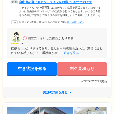
自由度の高いセカンドライフをお過ごしいただけます
ニチイケアセンター西田辺では自分らしい生活を実現させていただける
ように自由度の高いサービスのご提供を行っております。外出をご希望
される方はご家族とご本人様の状況を相談した上で判断いたします。も
ちろん、ご家族様との外出は可能ですので外出時にお知らせください。
定員45名
/
居室45室
/
2019年5月設立
/
電話
06-4703-3343
外食される際は事前にお知らせ頂ければ食事のキャンセルも可能です。
また飲酒もお体に負担のない程度でお楽しみいただけるなど、なるべく
今までの生活リズムを変えることなくお過ごしいただけるように配慮し
ております。スタッフ一同ご入居者様の毎日が充実するようサポートし
個室にトイレと洗面所があり面会...
て参りますのでいつでもお声掛けください。
3.8
挨拶もしっかりされており、見た目も清潔感もあった。業務に追わ
れている感じもない。 看護師が在中...
続きを見る
空き状況を知る
料金見積もり
※2026/07/08更新
施設の詳細を見る