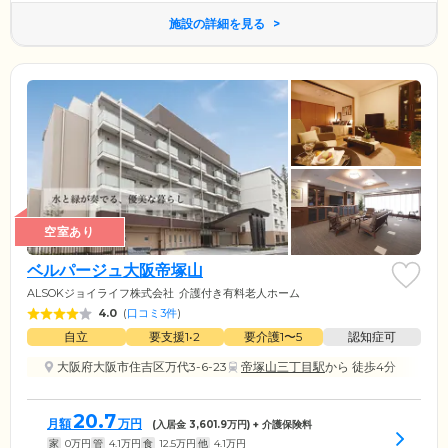
施設の詳細を見る
空室あり
ベルパージュ大阪帝塚山
ALSOKジョイライフ株式会社
介護付き有料老人ホーム
4.0
(
口コミ3件
)
自立
要支援1•2
要介護1〜5
認知症可
大阪府大阪市住吉区万代3-6-23
帝塚山三丁目駅
から 徒歩4分
20.7
月額
万円
(入居金
3,601.9
万円) + 介護保険料
家
0
万円
管
4.1
万円
食
12.5
万円
他
4.1
万円