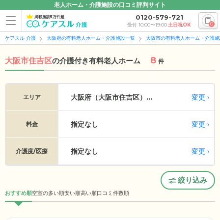
老人ホーム・介護施設の口コミ評判サイト
0120-579-721
掲載施設5万件超
0
受付 10:00〜19:00
土日祝OK
ケアスル 介護
大阪府の有料老人ホーム・介護施設一覧
大阪市の有料老人ホーム・介護施
8
大阪市住吉区
の
介護付き有料老人ホーム
件
変更
大阪府（大阪市住吉区）...
エリア
指定なし
変更
料金
指定なし
変更
介護度/医療
絞り込み
おすすめ順
空室の多い順
安い順
高い順
口コミ件数順