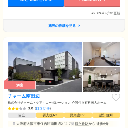
※2026/07/08更新
施設の詳細を見る
満室
チャーム南田辺
株式会社チャーム・ケア・コーポレーション
介護付き有料老人ホーム
3.0
(
口コミ1件
)
自立
要支援1•2
要介護1〜5
認知症可
大阪府大阪市東住吉区南田辺2-12-7
鶴ケ丘駅
から 徒歩6分