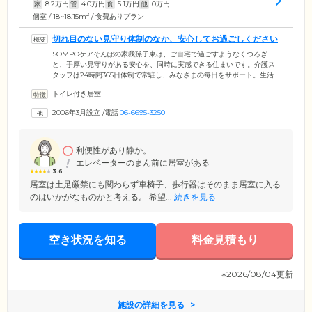
家
8.2
万円
管
4.0
万円
食
5.1
万円
他
0
万円
2
個室 / 18~18.15m
/ 食費ありプラン
切れ目のない見守り体制のなか、安心してお過ごしください
SOMPOケアそんぽの家我孫子東は、ご自宅で過ごすようなくつろぎ
と、手厚い見守りがある安心を、同時に実感できる住まいです。介護ス
タッフは24時間365日体制で常駐し、みなさまの毎日をサポート。生活の
拠点となるお部屋は、個室をご用意しました。お部屋には洗面台・トイ
トイレ付き居室
レ・収納・下駄箱を備えており、ご自宅のように快適に暮らしていただ
けます。また、夜間やプライベートな時間の見守り体制を強化するた
2006年3月設立
/
電話
06-6695-3250
め、ベッド横・トイレにはナースコールを設置。呼び出しがあればスタ
ッフが昼夜問わず駆けつけ、状況を確認します。ご家族様が遊びに来た
際はお部屋への宿泊も自由ですので、家族水入らずの時間をゆっくりと
お過ごしください。
利便性があり静か。
エレベーターのまん前に居室がある
3.6
居室は土足厳禁にも関わらず車椅子、歩行器はそのまま居室に入る
のはいかがなものかと考える。 希望...
続きを見る
空き状況を知る
料金見積もり
※2026/08/04更新
施設の詳細を見る