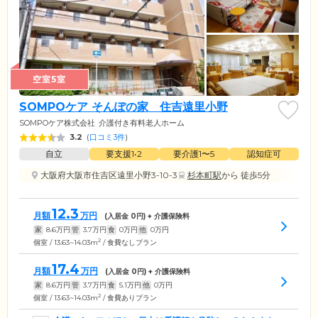
空室5室
SOMPOケア そんぽの家 住吉遠里小野
SOMPOケア株式会社
介護付き有料老人ホーム
3.2
(
口コミ3件
)
自立
要支援1•2
要介護1〜5
認知症可
大阪府大阪市住吉区遠里小野3-10-3
杉本町駅
から 徒歩5分
12.3
月額
万円
(入居金
0
円) + 介護保険料
家
8.6
万円
管
3.7
万円
食
0
万円
他
0
万円
2
個室 / 13.63~14.03m
/ 食費なしプラン
17.4
月額
万円
(入居金
0
円) + 介護保険料
家
8.6
万円
管
3.7
万円
食
5.1
万円
他
0
万円
2
個室 / 13.63~14.03m
/ 食費ありプラン