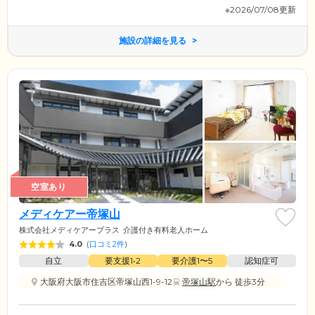
※2026/07/08更新
施設の詳細を見る
空室あり
メディケアー帝塚山
株式会社メディケアープラス
介護付き有料老人ホーム
4.0
(
口コミ2件
)
自立
要支援1•2
要介護1〜5
認知症可
大阪府大阪市住吉区帝塚山西1-9-12
帝塚山駅
から 徒歩3分