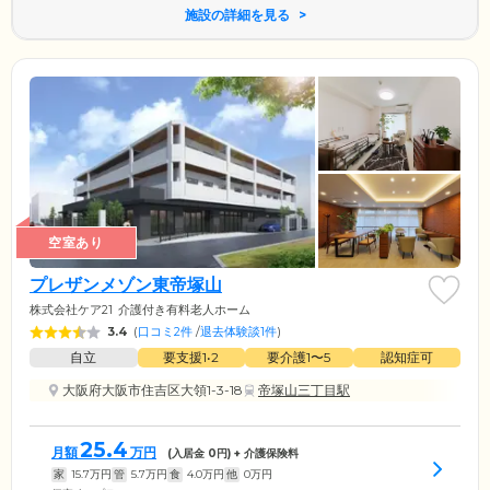
施設の詳細を見る
空室あり
プレザンメゾン東帝塚山
株式会社ケア21
介護付き有料老人ホーム
3.4
(
口コミ2件
/
退去体験談1件
)
自立
要支援1•2
要介護1〜5
認知症可
大阪府大阪市住吉区大領1-3-18
帝塚山三丁目駅
25.4
月額
万円
(入居金
0
円) + 介護保険料
家
15.7
万円
管
5.7
万円
食
4.0
万円
他
0
万円