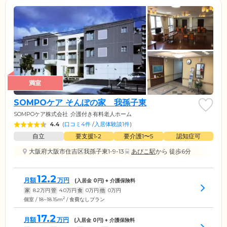
満室
SOMPOケア そんぽの家 我孫子東
SOMPOケア株式会社
介護付き有料老人ホーム
4.4
(
口コミ4件
/
入居体験談1件
)
自立
要支援1•2
要介護1〜5
認知症可
大阪府大阪市住吉区我孫子東1-9-13
あびこ駅
から 徒歩6分
12.2
月額
万円
(入居金
0
円) + 介護保険料
家
8.2
万円
管
4.0
万円
食
0
万円
他
0
万円
2
個室 / 18~18.15m
/ 食費なしプラン
17.2
月額
万円
(入居金
0
円) + 介護保険料