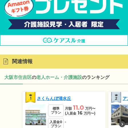
関連情報
大阪市住吉区
の
老人ホーム・介護施設
のランキング
1
さくらんぼ清水丘
2
ア
11.0
標準
月額
万円
〜
プラン
16
(入居金
万円
〜)
入居金0
-
プラン