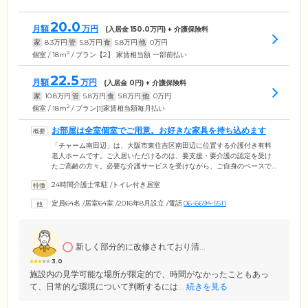
20.0
月額
万円
(入居金
150.0
万円) + 介護保険料
家
8.3
万円
管
5.8
万円
食
5.8
万円
他
0
万円
2
個室 / 18m
/ プラン【2】 家賃相当額 一部前払い
22.5
月額
万円
(入居金
0
円) + 介護保険料
家
10.8
万円
管
5.8
万円
食
5.8
万円
他
0
万円
2
個室 / 18m
/ プラン[1]家賃相当額毎月払い
お部屋は全室個室でご用意。お好きな家具を持ち込めます
「チャーム南田辺」は、大阪市東住吉区南田辺に位置する介護付き有料
老人ホームです。ご入居いただけるのは、要支援・要介護の認定を受け
たご高齢の方々。必要な介護サービスを受けながら、ご自身のペースで
生活を営めます。ご入居のみなさまがお住まいになる64室のお部屋は、
24時間介護士常駐
/
トイレ付き居室
全室個室でご用意。プライバシーの保たれた空間で、おひとりの時間を
のんびりとおくつろぎいただけます。各居室には、トイレ、独立洗面
定員64名
/
居室64室
/
2016年8月設立
/
電話
06-6694-5511
台、エアコンを完備。さらに、お部屋にはお好きな家具のお持ち込みが
可能です。お気に入りの家具をご用意していただき、自由にレイアウト
した空間でお過ごしください。
新しく部分的に改修されており清...
3.0
施設内の見学可能な場所が限定的で、時間がなかったこともあっ
て、日常的な環境について判断するには...
続きを見る