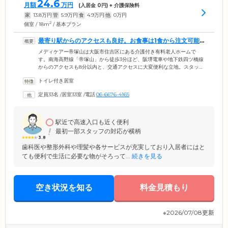
24.6
月額
万円
(入居金
0
円) + 介護保険料
家
13.8
万円
管
5.9
万円
食
4.9
万円
他
0
万円
2
個室 / 18m
/ 基本プラン
最寄り駅からのアクセスも良好。お食事は1食から注文可能
で経済的です
メディケアー帝塚山は大阪市住吉区にある介護付き有料老人ホームで
す。南海高野線「帝塚山」から徒歩3分ほど、阪堺電車や地下鉄四ツ橋線
からのアクセスも8分以内と、交通アクセスに大変便利な立地。スタッフ
は24時間365日常駐し、昼夜ともに施設内を巡回し、ご入居者様の見守り
トイレ付き居室
を行っています。お食事は栄養バランスに配慮したものをご提供してお
り、刻み食、ミキサー食などの介護食や、持病がある方への治療食へも
定員33名
/
居室33室
/
電話
06-6676-4165
対応可能です。事前にご注文いただければ、ご家族の面会時に一緒にお
食事をしていただくこともできます。また外食時にはお食事のキャンセ
ルも可能ですのでお気軽にご利用ください。
駅近で高速入口も近く便利
最初一部スタッフの対応が横柄
3.8
歯科医や整形外科や理髪や各サービスが充実しており入居者にはと
ても便利で生活に必要な物がそろって...
続きを見る
空き状況を知る
料金見積もり
※2026/07/08更新