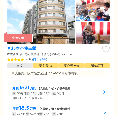
空室2室
さわやか住吉館
株式会社 さわやか倶楽部
介護付き有料老人ホーム
4.6
(
口コミ2件
)
自立
要支援1•2
要介護1〜5
認知症可
大阪府大阪市住吉区苅田10-6-20
杉本町駅
18.0
月額
万円
(入居金
0
円) + 介護保険料
家
6.0
万円
管
6.3
万円
食
5.7
万円
他
0
万円
2
個室 / 18.43m
/ 個室２階
18.5
月額
万円
(入居金
0
円) + 介護保険料
家
6.5
万円
管
6.3
万円
食
5.7
万円
他
0
万円