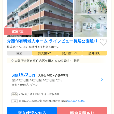
空室5室
介護付有料老人ホーム ライフビュー長居公園通り
株式会社 ALLEY
介護付き有料老人ホーム
自立
要支援1•2
要介護1〜5
認知症可
大阪府大阪市東住吉区矢田2-15-12
駒川中野駅
15.2
月額
万円
(入居金
0
円) + 介護保険料
家
6.2
万円
管
5.4
万円
食
3.6
万円
他
0
万円
2
個室 / 18.9m
/ プラン
24時間介護士常駐
/
トイレ付き居室
定員60名
/
居室60室
/
2041年1月設立
/
電話
06-6654-6886
空き状況を知る
料金見積もり