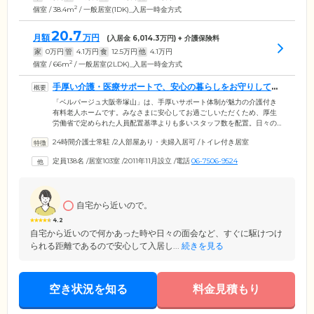
2
個室 / 38.4m
/ 一般居室(1DK)_入居一時金方式
20.7
月額
万円
(入居金
6,014.3
万円) + 介護保険料
家
0
万円
管
4.1
万円
食
12.5
万円
他
4.1
万円
2
個室 / 66m
/ 一般居室(2LDK)_入居一時金方式
手厚い介護・医療サポートで、安心の暮らしをお守りしてい
ます
「ベルパージュ大阪帝塚山」は、手厚いサポート体制が魅力の介護付き
有料老人ホームです。みなさまに安心してお過ごしいただくため、厚生
労働省で定められた人員配置基準よりも多いスタッフ数を配置。日々の
健康チェックや身体介護はもちろん、レクリエーションのお誘いやリハ
24時間介護士常駐
/
2人部屋あり・夫婦入居可
/
トイレ付き居室
ビリテーションのご提供など、幅広い観点からアプローチしています。
施設内には経験豊富な介護士が24時間365日常駐。さらに日中は看護師も
定員138名
/
居室103室
/
2011年11月設立
/
電話
06-7506-9524
常駐しているため、体調の急変やお困りごとの際には昼夜問わずいつで
もご相談いただけます。クリニックも隣接しておりますので、医療ケア
が必要な方も安心です。
自宅から近いので。
4.2
自宅から近いので何かあった時や日々の面会など、すぐに駆けつけ
られる距離であるので安心して入居し...
続きを見る
空き状況を知る
料金見積もり