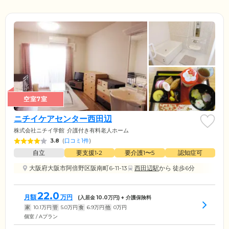
空室7室
ニチイケアセンター西田辺
株式会社ニチイ学館
介護付き有料老人ホーム
3.8
(
口コミ1件
)
自立
要支援1•2
要介護1〜5
認知症可
大阪府大阪市阿倍野区阪南町6-11-13
西田辺駅
から 徒歩6分
22.0
月額
万円
(入居金
10.0
万円) + 介護保険料
家
10.1
万円
管
5.0
万円
食
6.9
万円
他
0
万円
個室 / Aプラン