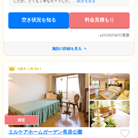
したが。とても丁寧な方々でした。 ...
続きを見る
空き状況を知る
料金見積もり
※2026/06/10更新
施設の詳細を見る
大阪市 人気 No.1
満室
エルケアホームガーデン長居公園