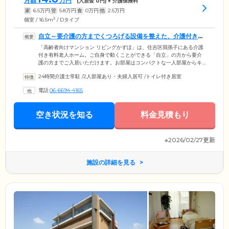
月額
万円
(入居金
0
円) + 介護保険料
家
6.5
万円
管
5.8
万円
食
0
万円
他
2.5
万円
2
個室 / 16.5m
/ Dタイプ
自立～要介護の方までくつろげる設備を整えた、介護付き有
料老人ホームです
「高齢者向けマンション リビングかずほ」は、住吉区我孫子にある介護
付き有料老人ホーム。ご自身で動くことができる「自立」の方から要介
護の方までご入居いただけます。お部屋はコンパクトな一人部屋からキ
ッチン付きのお部屋、二人部屋までご用意。全室内に洗面台とトイレを
24時間介護士常駐
/
2人部屋あり・夫婦入居可
/
トイレ付き居室
完備しました。共用部分の、広々とした吹き抜けのリビングにはソファ
を設け、ご入居者様同士でご歓談を楽しむくつろぎ空間に。毎日ご利用
電話
06-6694-4165
いただく浴室も大浴場、機械浴、個浴など多種ご用意しておりますの
で、介護度が変わっても快適にご利用いただけます。JR阪和線「我孫子
町駅」徒歩4分、地下鉄御堂筋線「長居駅」から徒歩5分と交通アクセス
空き状況を知る
料金見積もり
も良好です。
※2026/02/27更新
施設の詳細を見る