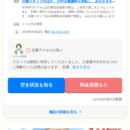
介護スタッフのほか、日中は看護師も常駐し、みなさまを見
守ります
SOMPOケアそんぽの家住吉遠里小野は、ご自宅で過ごすようなくつろ
ぎと、手厚い見守りがある安心を、同時に実感していただける住まいで
す。介護スタッフは24時間365日体制で常駐し、みなさまの暮らしをサポ
ート。日中は看護師も常駐していますので、ご体調面で不安なことがあ
トイレ付き居室
れば、すぐに相談できる環境です。生活の拠点となるお部屋は、プライ
バシーに配慮した個室をご用意。各お部屋には洗面台・トイレを備えて
2003年10月設立
/
電話
06-4700-0311
おり、周囲を気にせずご自分のペースでお使いいただけます。ご家族様
が遊びにいらした際のお部屋への宿泊も自由ですので、家族水入らずの
時間をゆっくりとお過ごしください。
交通アクセスが良い
2.2
スタッフは親切に対応してくださいました。入居者の方がかなりの
ご高齢だった記憶があります。 交通...
続きを見る
空き状況を知る
料金見積もり
※2026/08/05更新
施設の詳細を見る