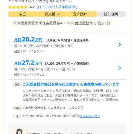
エルケア株式会社
介護付き有料老人ホーム
4.7
(
口コミ2件
/
入居体験談1件
)
自立
要支援1•2
要介護1〜5
認知症可
大阪府大阪市東住吉区鷹合4-1-67
針中野駅
から 徒歩7分
20.2
月額
万円
(入居金
14.0
万円) + 介護保険料
家
7.0
万円
管
6.0
万円
食
7.2
万円
他
0
万円
2
個室 / 20m
/ プラン1
27.2
月額
万円
(入居金
28.0
万円) + 介護保険料
家
14.0
万円
管
6.0
万円
食
7.2
万円
他
0
万円
2
個室 / 40m
/ プラン2
ご入居者様の毎日を豊かに充実させる住環境が整っています
エルケアホームガーデン長居公園は、近鉄南大阪線「針中野」駅より徒
歩約10分の場所にある「介護付き有料老人ホーム」です。目の前には、
大阪国際女子マラソンの開催地として有名な長居公園があり、四季が移
り変わる豊かな自然を身近に感じることができ、毎日のお散歩コースに
24時間介護士常駐
/
2人部屋あり・夫婦入居可
も最適。近隣から駅の周辺にはショッピング施設や商店街も点在してお
り、充実した住環境でより豊かな生活に。館内には広々としたダイニン
定員29名
/
居室22室
/
1995年6月設立
/
電話
06-6608-0707
グルームや談話室、大浴場があり、ゆったりとおくつろぎいただけま
す。お部屋はコンパクトキッチンとバス・トイレを完備。介護が必要で
はない「自立」の方から要介護の方まで対応した間取りになっていま
す。