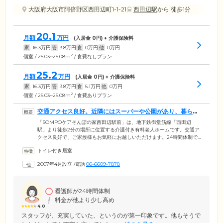
大阪府大阪市阿倍野区西田辺町1-1-21
西田辺駅
から 徒歩1分
20.1
月額
万円
(入居金
0
円) + 介護保険料
家
16.3
万円
管
3.8
万円
食
0
万円
他
0
万円
2
個室 / 25.03~25.08m
/ 食費なしプラン
25.2
月額
万円
(入居金
0
円) + 介護保険料
家
16.3
万円
管
3.8
万円
食
5.1
万円
他
0
万円
2
個室 / 25.03~25.08m
/ 食費ありプラン
交通アクセス良好。近隣にはスーパーや公園があり、暮らし
やすい環境です
「SOMPOケアそんぽの家西田辺駅前」は、地下鉄御堂筋線「西田辺
駅」より徒歩2分の場所に位置する介護付き有料老人ホームです。交通ア
クセス良好で、ご家族様もお気軽にお越しいただけます。24時間体制で
介護スタッフが常駐。現場経験豊富なスタッフがご入居者様のお気持ち
トイレ付き居室
に寄り添い、お食事や入浴、排せつの介助など日常生活のサポートを行
っています。また、日中は2名体制で看護師が常駐。協力医療機関と連携
2007年4月設立
/
電話
06-6609-7878
が取れておりますので、持病など健康面でご不安な点がある方も安心し
てお過ごしいただけます。近隣には、スーパーやコンビニ、ドラッグス
トア、郵便局、総合病院があり、暮らしやすい環境です。
看護師が24時間体制
料金が他より少し高め
4.0
スタッフが、充実していた、というのが第一印象です。他もそうで