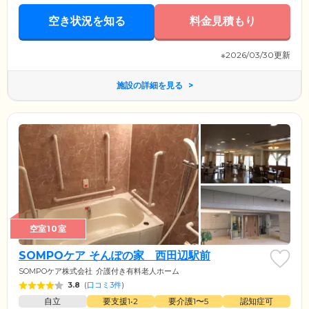
空き状況を知る
料金見積もり
※2026/03/30更新
施設の詳細を見る
空室10室
SOMPOケア そんぽの家 西田辺駅前
SOMPOケア株式会社
介護付き有料老人ホーム
3.8
(
口コミ3件
)
自立
要支援1•2
要介護1〜5
認知症可