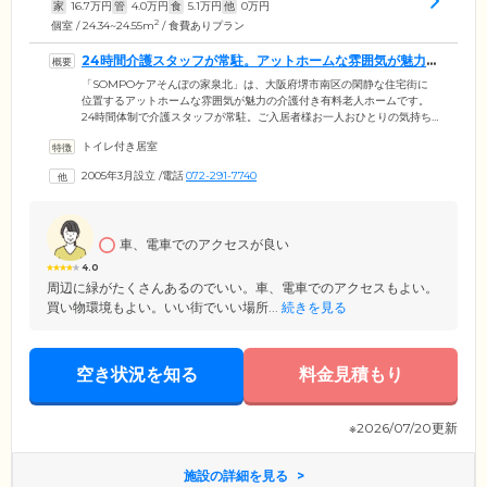
家
16.7
万円
管
4.0
万円
食
5.1
万円
他
0
万円
2
個室 / 24.34~24.55m
/ 食費ありプラン
24時間介護スタッフが常駐。アットホームな雰囲気が魅力
のホームです
「SOMPOケアそんぽの家泉北」は、大阪府堺市南区の閑静な住宅街に
位置するアットホームな雰囲気が魅力の介護付き有料老人ホームです。
24時間体制で介護スタッフが常駐。ご入居者様お一人おひとりの気持ち
に寄り添いながら、日常生活のお困りごとのサポートを行っています。
トイレ付き居室
また、日中は看護師が常駐。協力医療機関と連携が取れており、定期的
な往診や日々の健康管理などを実施。緊急時も迅速に対応いたしますの
2005年3月設立
/
電話
072-291-7740
で、ご安心ください。運営するSOMPOケア株式会社は、介護業界を索
引するリーディングカンパニー。介護の現場で培った豊富なノウハウを
活かし、きめ細やかな介護ケアをお届けいたします。
車、電車でのアクセスが良い
4.0
周辺に緑がたくさんあるのでいい。車、電車でのアクセスもよい。
買い物環境もよい。いい街でいい場所...
続きを見る
空き状況を知る
料金見積もり
※2026/07/20更新
施設の詳細を見る