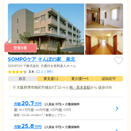
空室5室
SOMPOケア そんぽの家 泉北
SOMPOケア株式会社
介護付き有料老人ホーム
3.9
(
口コミ3件
)
自立
要支援1•2
要介護1〜5
認知症可
大阪府堺市南区竹城台3丁22-4
栂・美木多駅
から 徒歩13分
20.7
月額
万円
(入居金
0
円) + 介護保険料
家
16.7
万円
管
4.0
万円
食
0
万円
他
0
万円
2
個室 / 24.34~24.55m
/ 食費なしプラン
25.8
月額
万円
(入居金
0
円) + 介護保険料