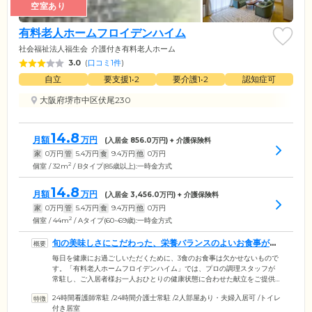
空室あり
有料老人ホームフロイデンハイム
社会福祉法人福生会
介護付き有料老人ホーム
3.0
(
口コミ1件
)
自立
要支援1•2
要介護1•2
認知症可
大阪府堺市中区伏尾230
14.8
月額
万円
(入居金
856.0
万円) + 介護保険料
家
0
万円
管
5.4
万円
食
9.4
万円
他
0
万円
2
個室 / 32m
/ Bタイプ(85歳以上):一時金方式
14.8
月額
万円
(入居金
3,456.0
万円) + 介護保険料
家
0
万円
管
5.4
万円
食
9.4
万円
他
0
万円
2
個室 / 44m
/ Aタイプ(60~69歳):一時金方式
旬の美味しさにこだわった、栄養バランスのよいお食事が自
慢です
毎日を健康にお過ごしいただくために、3食のお食事は欠かせないもので
す。「有料老人ホームフロイデンハイム」では、プロの調理スタッフが
常駐し、ご入居者様お一人おひとりの健康状態に合わせた献立をご提供
しています。メニューは、管理栄養士が監修。旬のお魚を使用するな
24時間看護師常駐
/
24時間介護士常駐
/
2人部屋あり・夫婦入居可
/
トイレ
ど、季節の食材にこだわった「旬の美味しさ」が魅力です。また、調理
付き居室
からご提供まですべて施設内でおこなっているため、安心・安全なお食