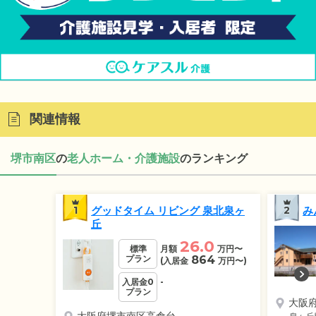
関連情報
堺市南区
の
老人ホーム・介護施設
のランキング
1
グッドタイム リビング 泉北泉ヶ
2
み
丘
26.0
標準
月額
万円
〜
プラン
864
(入居金
万円
〜)
入居金0
-
プラン
大阪
大阪府堺市南区高倉台