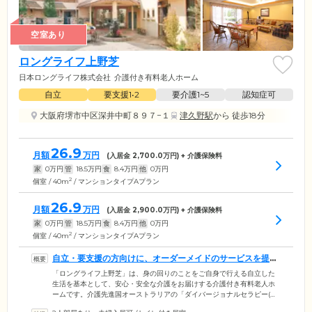
空室あり
ロングライフ上野芝
日本ロングライフ株式会社
介護付き有料老人ホーム
自立
要支援1•2
要介護1~5
認知症可
大阪府堺市中区深井中町８９７−１
津久野駅
から 徒歩18分
26.9
月額
万円
(入居金
2,700.0
万円) + 介護保険料
家
0
万円
管
18.5
万円
食
8.4
万円
他
0
万円
2
個室 / 40m
/ マンションタイプAプラン
26.9
月額
万円
(入居金
2,900.0
万円) + 介護保険料
家
0
万円
管
18.5
万円
食
8.4
万円
他
0
万円
2
個室 / 40m
/ マンションタイプAプラン
自立・要支援の方向けに、オーダーメイドのサービスを提供
します
「ロングライフ上野芝」は、身の回りのことをご自身で行える自立した
生活を基本として、安心・安全な介護をお届けする介護付き有料老人ホ
ームです。介護先進国オーストラリアの「ダイバージョナルセラピー(気
晴らし療法)」を日本人向けにアレンジし、ご入居者様お一人おひとりの