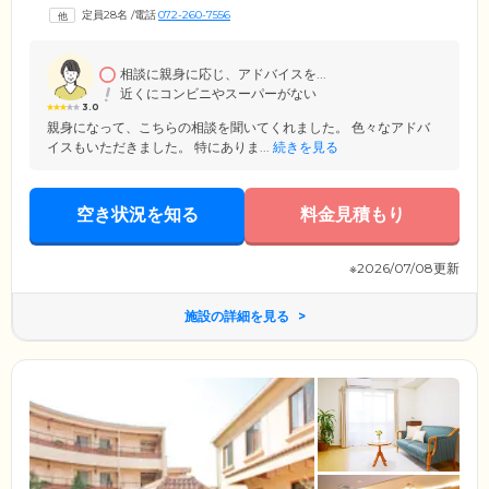
展開しているため、日常的に医療サポートを必要とする方も安心です。
定員28名
/
電話
072-260-7556
日々の健康管理はもちろん、生活相談や緊急時のご対応まで、迅速に行
っております。入居をご検討中の方は、ぜひお気軽にお問い合わせくだ
さい。
相談に親身に応じ、アドバイスを...
近くにコンビニやスーパーがない
3.0
親身になって、こちらの相談を聞いてくれました。 色々なアドバ
イスもいただきました。 特にありま...
続きを見る
空き状況を知る
料金見積もり
※2026/07/08更新
施設の詳細を見る