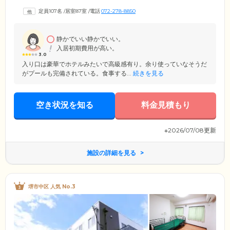
事を責任をもってご提供できることも大きな強み。急な体調変化の際に
定員107名
/
居室87室
/
電話
072-278-8850
も、迅速かつ柔軟に対応することできます。見学にいらした際は、当ホ
ーム自慢のお料理をぜひご試食ください。
静かでいい静かでいい。
入居初期費用が高い。
3.0
入り口は豪華でホテルみたいで高級感有り。余り使っていなそうだ
がプールも完備されている。食事する...
続きを見る
空き状況を知る
料金見積もり
※2026/07/08更新
施設の詳細を見る
堺市中区 人気 No.3