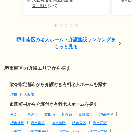
泉ヶ丘
泉ヶ丘駅
歩17分
堺市南区の老人ホーム・介護施設ランキングを
もっと見る
堺市南区の近隣エリアから探す
政令指定都市から介護付き有料老人ホームを探す
堺市
大阪市
市区町村から介護付き有料老人ホームを探す
交野市
八尾市
吹田市
和泉市
四條畷市
堺市中区
堺市北区
堺市南区
堺市堺区
堺市東区
堺市西区
大東市
大阪市中央区
大阪市住之江区
大阪市住吉区