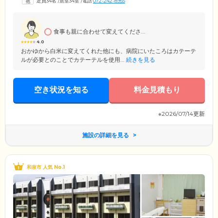
定員34名
/
居室34室
/
電話
072-242-8955
り、医療ニーズが高い方も安心。検温や血圧測定などの日々の健康管理
はもちろん、生活相談や緊急時のご対応も迅速に行います。
食事も親に合わせて変えてくださ...
4.0
おかゆから白米に変えてくれた他にも、病院にいたころはカテーテ
ルが必要とのことでカテーテルを使用...
続きを見る
空き状況を知る
料金見積もり
※2026/07/14更新
施設の詳細を見る
和泉市 人気 No.1