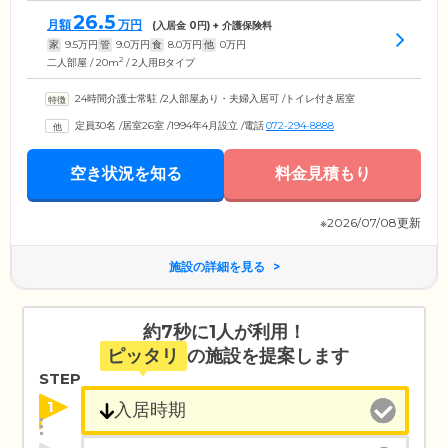
26.5
月額
万円
(入居金
0
円) + 介護保険料
家
9.5
万円
管
9.0
万円
食
8.0
万円
他
0
万円
2
二人部屋 / 20m
/ 2人用Bタイプ
24時間介護士常駐
/
2人部屋あり・夫婦入居可
/
トイレ付き居室
定員30名
/
居室26室
/
1994年4月設立
/
電話
072-294-8888
空き状況を知る
料金見積もり
※2026/07/08更新
施設の詳細を見る
約7秒に1人が利用！
ピッタリ
の施設を提案します
STEP
1