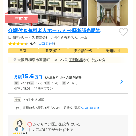
空室1室
介護付き有料老人ホームミヨ倶楽部光明池
日清住宅サービス 株式会社
介護付き有料老人ホーム
4.4
(
口コミ2件
)
自立
要支援1•2
要介護1〜5
認知症可
大阪府和泉市室堂町1206-24
光明池駅
から 徒歩17分
15.6
月額
万円
(入居金
0
円) + 介護保険料
家
6.8
万円
管
2.2
万円
食
4.6
万円
他
2.0
万円
2
個室 / 18.06m
/ 基本プラン
トイレ付き居室
定員58名
/
居室78室
/
2012年11月設立
/
電話
0725-56-3487
かかりつけ医が施設内にいる
バスの時間が合わず不便
4.4