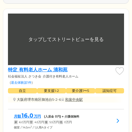
特定 有料老人ホーム 清和苑
社会福祉法人 さつき会
介護付き有料老人ホーム
(
退去体験談1件
)
自立
要支援1•2
要介護1〜5
認知症可
大阪府堺市南区御池台5-2-6
和泉中央駅
16.0
月額
万円
(入居金
0
円) + 介護保険料
家
6.0
万円
管
4.5
万円
食
5.5
万円
他
0
万円
2
個室 / 14.5m
/ 1人用Aタイプ