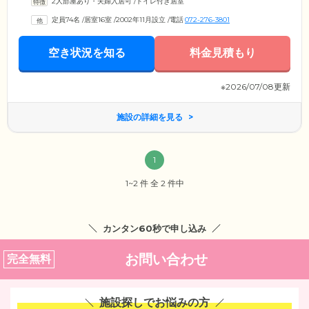
2人部屋あり・夫婦入居可
/
トイレ付き居室
状況に合わせたオーダーメイドのサービスをご提供。居室は浴室も完備
した自立・要支援の方向けの設計となっており、プライベートな時間も
定員74名
/
居室16室
/
2002年11月設立
/
電話
072-276-3801
安心いただけるよう緊急ボタンも設置しています。さらにご入居者様に
質の高いサービスをご提供するため、研修も実施。社会人マナー、最新
カリキュラムに基づく介護の専門技術などの習得に努めています。
空き状況を知る
料金見積もり
※2026/07/08更新
施設の詳細を見る
1
1~2 件 全 2 件中
カンタン60秒で申し込み
お問い合わせ
完全無料
施設探しでお悩みの方