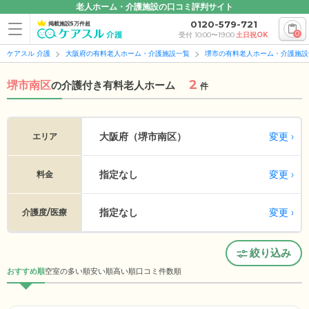
老人ホーム・介護施設の口コミ評判サイト
0120-579-721
掲載施設5万件超
0
受付 10:00〜19:00
土日祝OK
ケアスル 介護
大阪府の有料老人ホーム・介護施設一覧
堺市の有料老人ホーム・介護施設
2
堺市南区
の
介護付き有料老人ホーム
件
変更
大阪府（堺市南区）
エリア
指定なし
変更
料金
指定なし
変更
介護度/医療
絞り込み
おすすめ順
空室の多い順
安い順
高い順
口コミ件数順