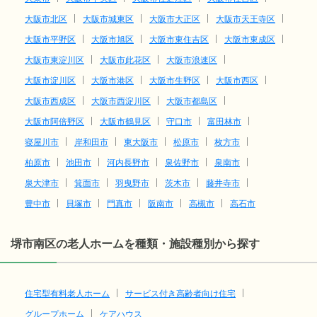
大阪市北区
大阪市城東区
大阪市大正区
大阪市天王寺区
大阪市平野区
大阪市旭区
大阪市東住吉区
大阪市東成区
大阪市東淀川区
大阪市此花区
大阪市浪速区
大阪市淀川区
大阪市港区
大阪市生野区
大阪市西区
大阪市西成区
大阪市西淀川区
大阪市都島区
大阪市阿倍野区
大阪市鶴見区
守口市
富田林市
寝屋川市
岸和田市
東大阪市
松原市
枚方市
柏原市
池田市
河内長野市
泉佐野市
泉南市
泉大津市
箕面市
羽曳野市
茨木市
藤井寺市
豊中市
貝塚市
門真市
阪南市
高槻市
高石市
堺市南区の老人ホームを種類・施設種別から探す
住宅型有料老人ホーム
サービス付き高齢者向け住宅
グループホーム
ケアハウス