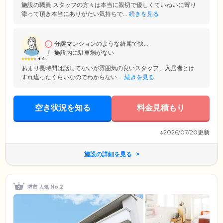
施設の職員 スタッフの方々は本当に親切で優しくていねいに寄り
添って頂き本当にありがたい気持ちで...
続きを見る
分譲マンションのような綺麗で快...
施設内に駐車場がない
4.4
あまり長時間は話してないが雰囲気の良いスタッフ、入居者とは
すれ違ったくらいなのでわからない ...
続きを見る
空き状況を知る
料金見積もり
※2026/07/20更新
施設の詳細を見る
堺市 人気 No.2