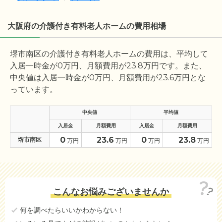
大阪府の介護付き有料老人ホームの費用相場
堺市南区の介護付き有料老人ホームの費用は、平均して
入居一時金が
0
万円、月額費用が
23.8
万円です。また、
中央値は入居一時金が
0
万円、月額費用が
23.6
万円とな
っています。
中央値
平均値
入居金
月額費用
入居金
月額費用
0
23.6
0
23.8
堺市南区
万円
万円
万円
万円
こんなお悩みございませんか
何を調べたらいいかわからない！