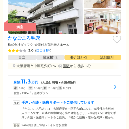
満室
たなごころ毛穴
株式会社ダイフク
介護付き有料老人ホーム
3.0
(
口コミ1件
)
自立
要支援1•2
要介護1〜5
認知症可
大阪府堺市中区毛穴町174-1
鳳駅
から 徒歩16分
11.3
月額
万円
(入居金
0
円) + 介護保険料
家
4.0
万円
管
4.5
万円
食
2.8
万円
他
0
万円
2
個室 / 19.8m
/ 基本プラン
手厚い介護・医療サポートをご提供しています
「たなごころ毛穴」は、大阪府堺市中区毛穴町にある、介護付き有料老
人ホームです。近隣の医療機関と協力体制をとり、24時間365日体制で手
厚い介護・医療サポートをご提供。「確かな技術・確かな知識・確かな
想い」の3つの軸を大切に、ご入居者様・ご家族のみなさまのニーズにき
24時間介護士常駐
/
トイレ付き居室
め細やかに寄り添っています。さらに、自社で「訪問看護サービス」を