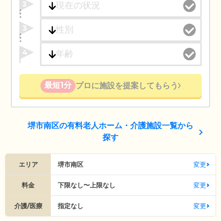
2
3
4
最短1分
プロに施設を提案してもらう
堺市南区の有料老人ホーム・介護施設一覧から
探す
エリア
堺市南区
変更
料金
下限なし〜上限なし
変更
介護/医療
指定なし
変更