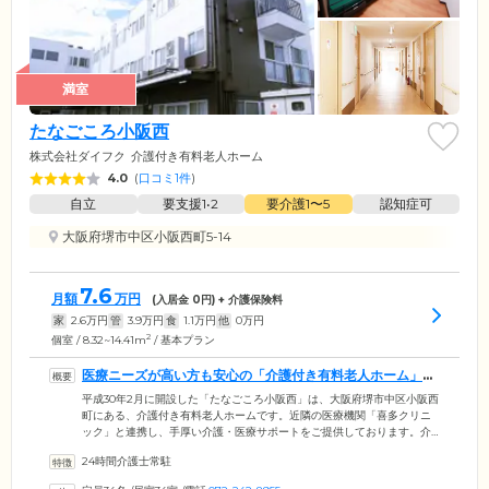
満室
たなごころ小阪西
株式会社ダイフク
介護付き有料老人ホーム
4.0
(
口コミ1件
)
自立
要支援1•2
要介護1〜5
認知症可
大阪府堺市中区小阪西町5-14
7.6
月額
万円
(入居金
0
円) + 介護保険料
家
2.6
万円
管
3.9
万円
食
1.1
万円
他
0
万円
2
個室 / 8.32~14.41m
/ 基本プラン
医療ニーズが高い方も安心の「介護付き有料老人ホーム」で
す
平成30年2月に開設した「たなごころ小阪西」は、大阪府堺市中区小阪西
町にある、介護付き有料老人ホームです。近隣の医療機関「喜多クリニ
ック」と連携し、手厚い介護・医療サポートをご提供しております。介
護スタッフは24時間365日常駐。「確かな技術・確かな知識・確かな想
24時間介護士常駐
い」の3つの軸を大切に、ご入居のみなさまの日常生活にきめ細やかに寄
り添っています。さらに、自社で「訪問看護サービス」を展開してお