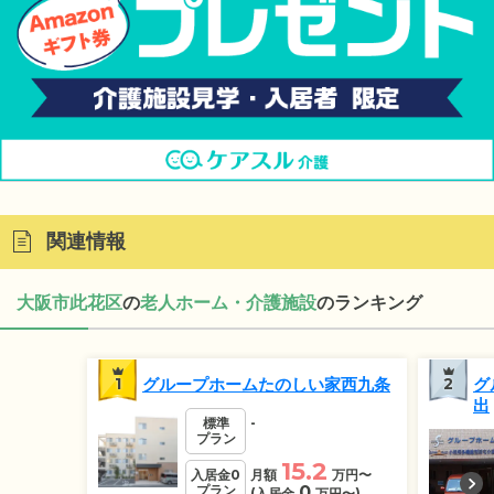
関連情報
大阪市此花区
の
老人ホーム・介護施設
のランキング
1
グループホームたのしい家西九条
2
グ
出
標準
-
プラン
15.2
入居金0
月額
万円
〜
プラン
0
(入居金
万円
〜)