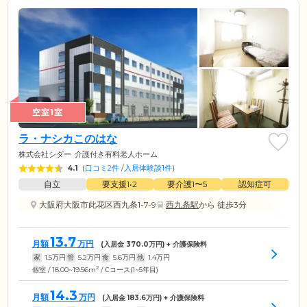
空室1室
ラ・ナシカこのはな
株式会社シダー
介護付き有料老人ホーム
4.1
(
口コミ2件
/
入居体験談1件
)
自立
要支援1•2
要介護1〜5
認知症可
大阪府大阪市此花区西九条1-7-9
西九条駅
から 徒歩3分
13.7
月額
万円
(入居金
370.0
万円) + 介護保険料
家
1.5
万円
管
5.2
万円
食
5.6
万円
他
1.4
万円
2
個室 / 18.00~19.56m
/ Cコース(1~5年目)
14.3
月額
万円
(入居金
183.6
万円) + 介護保険料