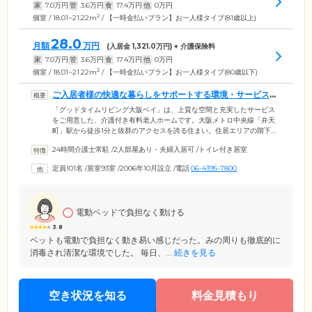
家
7.0
万円
管
3.6
万円
食
17.4
万円
他
0
万円
2
個室 / 18.01~21.22m
/ 【一時金払いプラン】お一人様タイプ(81歳以上)
28.0
月額
万円
(入居金
1,321.0
万円) + 介護保険料
家
7.0
万円
管
3.6
万円
食
17.4
万円
他
0
万円
2
個室 / 18.01~21.22m
/ 【一時金払いプラン】お一人様タイプ(80歳以下)
ご入居者様の快適な暮らしをサポートする環境・サービスを
整えています
「グッドタイムリビング大阪ベイ」は、上質な空間と充実したサービス
をご用意した、介護付き有料老人ホームです。大阪メトロ中央線「弁天
町」駅から徒歩1分と抜群のアクセスを誇る住まい。住居エリアの階下に
は内科・外科などの入ったクリニックモールやスーパーマーケットな
24時間介護士常駐
/
2人部屋あり・夫婦入居可
/
トイレ付き居室
ど、お買い物から通院まで必要な施設が揃った利便性の高さが魅力で
す。館内にはスタッフが常駐し、ご入居者様の生活をあらゆる面からサ
定員101名
/
居室93室
/
2006年10月設立
/
電話
06-4395-7800
ポート。毎日介護を担当するケアアテンダントと、健康管理を行う看護
師やケアマネジャー等が連携して、ご入居者様のお体の状態を把握し、
きめ細やかなケアをご提供しています。
電動ベッドで負担なく動ける
3.8
ベットも電動で負担なく動き易い感じだった。みの周りも徹底的に
消毒され清潔な環境でした。 毎日、...
続きを見る
空き状況を知る
料金見積もり