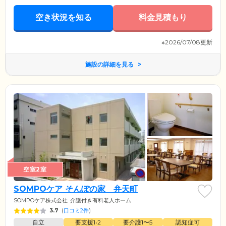
空き状況を知る
料金見積もり
※2026/07/08更新
施設の詳細を見る
空室2室
SOMPOケア そんぽの家 弁天町
SOMPOケア株式会社
介護付き有料老人ホーム
3.7
(
口コミ2件
)
自立
要支援1•2
要介護1〜5
認知症可