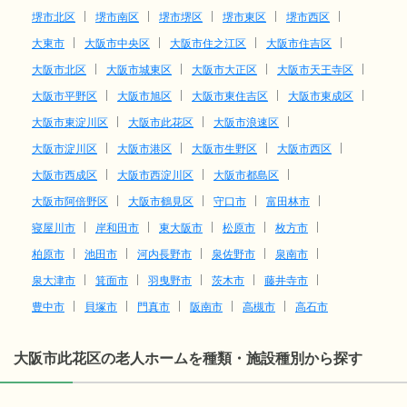
堺市北区
堺市南区
堺市堺区
堺市東区
堺市西区
大東市
大阪市中央区
大阪市住之江区
大阪市住吉区
大阪市北区
大阪市城東区
大阪市大正区
大阪市天王寺区
大阪市平野区
大阪市旭区
大阪市東住吉区
大阪市東成区
大阪市東淀川区
大阪市此花区
大阪市浪速区
大阪市淀川区
大阪市港区
大阪市生野区
大阪市西区
大阪市西成区
大阪市西淀川区
大阪市都島区
大阪市阿倍野区
大阪市鶴見区
守口市
富田林市
寝屋川市
岸和田市
東大阪市
松原市
枚方市
柏原市
池田市
河内長野市
泉佐野市
泉南市
泉大津市
箕面市
羽曳野市
茨木市
藤井寺市
豊中市
貝塚市
門真市
阪南市
高槻市
高石市
大阪市此花区の老人ホームを種類・施設種別から探す