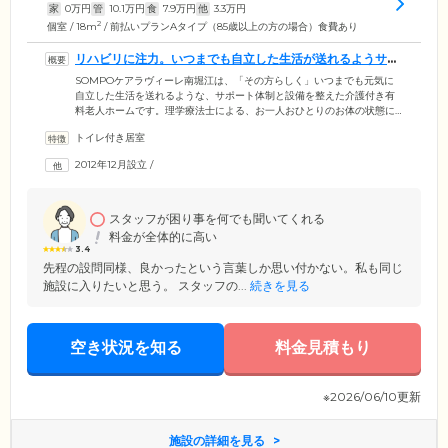
家
0
万円
管
10.1
万円
食
7.9
万円
他
3.3
万円
2
個室 / 18m
/ 前払いプランAタイプ（85歳以上の方の場合）食費あり
リハビリに注力。いつまでも自立した生活が送れるようサポ
ートいたします
SOMPOケアラヴィーレ南堀江は、「その方らしく」いつまでも元気に
自立した生活を送れるような、サポート体制と設備を整えた介護付き有
料老人ホームです。理学療法士による、お一人おひとりのお体の状態に
合わせたリハビリを実施。ご入居者様が持つ力を最大限いかせるよう、
トイレ付き居室
「立つ」「座る」といった日常の生活動作をリハビリと捉える「生活リ
ハビリ」や個別リハビリをとおして、身体機能の維持・向上を図ってい
2012年12月設立
/
ます。また介護スタッフが24時間体制でご入居者様に必要なケアをお届
けするほか、日中は看護スタッフも常駐。健康管理を実施しています。
体調に関するご不安やお悩みなども承っていますので、お気軽にご相談
ください。
スタッフが困り事を何でも聞いてくれる
料金が全体的に高い
3.4
先程の設問同様、良かったという言葉しか思い付かない。私も同じ
施設に入りたいと思う。 スタッフの...
続きを見る
空き状況を知る
料金見積もり
※2026/06/10更新
施設の詳細を見る