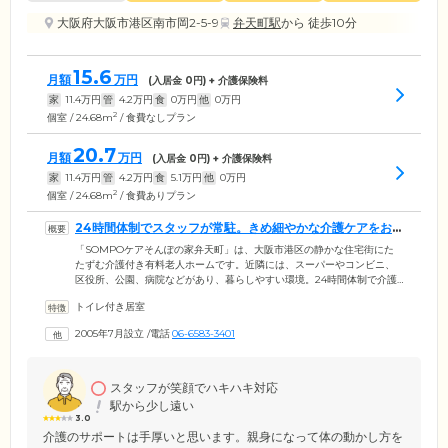
大阪府大阪市港区南市岡2-5-9
弁天町駅
から 徒歩10分
15.6
月額
万円
(入居金
0
円) + 介護保険料
家
11.4
万円
管
4.2
万円
食
0
万円
他
0
万円
2
個室 / 24.68m
/ 食費なしプラン
20.7
月額
万円
(入居金
0
円) + 介護保険料
家
11.4
万円
管
4.2
万円
食
5.1
万円
他
0
万円
2
個室 / 24.68m
/ 食費ありプラン
24時間体制でスタッフが常駐。きめ細やかな介護ケアをお
届けします
「SOMPOケアそんぽの家弁天町」は、大阪市港区の静かな住宅街にた
たずむ介護付き有料老人ホームです。近隣には、スーパーやコンビニ、
区役所、公園、病院などがあり、暮らしやすい環境。24時間体制で介護
スタッフが常駐。ご入居者様のお気持ちに寄り添いながら、お食事や入
トイレ付き居室
浴、排せつ介助など日常生活のサポートを行っています。また、日中は
看護師が常駐。近隣の協力医療機関との連携により、持病があるなど健
2005年7月設立
/
電話
06-6583-3401
康面に不安がある方も安心してお過ごしいただけます。また、介護を必
要とするみなさまが、少しでも家計の負担なくご入居していただけるよ
う、前払い金を不要としています。費用面でお悩みの方もお気軽にご相
談ください。
スタッフが笑顔でハキハキ対応
駅から少し遠い
3.0
介護のサポートは手厚いと思います。親身になって体の動かし方を