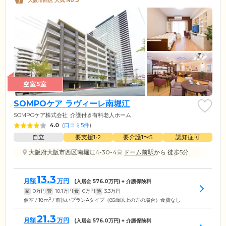
大阪市西区 人気 No.3
空室5室
SOMPOケア ラヴィーレ南堀江
SOMPOケア株式会社
介護付き有料老人ホーム
4.0
(
口コミ5件
)
自立
要支援1•2
要介護1〜5
認知症可
大阪府大阪市西区南堀江4-30-4
ドーム前駅
から 徒歩5分
13.3
月額
万円
(入居金
576.0
万円) + 介護保険料
家
0
万円
管
10.1
万円
食
0
万円
他
3.3
万円
2
個室 / 18m
/ 前払いプランAタイプ（85歳以上の方の場合）食費なし
21.3
月額
万円
(入居金
576.0
万円) + 介護保険料