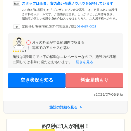
スタッフは全員、質の高い介護ノウハウを習得しています
2011年3月に開設した「プレザンメゾン此花高見」は、定員45名の介護付
き有料老人ホームです。介護職員は全員、しっかりとした研修を受講。
認知症の正しい知識や身体介助スキルはもちろん、ご入居者様への向き
合い方など、質の高い介護知識・ノウハウを習得しています。施設へは
定員45名
/
居室45室
/
2011年3月設立
/
電話
06-6467-0021
24時間常駐しているため、いつでも安心してお過ごしください。ご入居
者様の健康を支える医療体制も万全です。近隣の病院との連携により、
病気の早期発見や予防、お薬管理など、チーム体制で行っています。健
康面に不安がある方も、ぜひ一度ご相談ください。ホームへは「千鳥
月々の料金が年金範囲内で収まる
橋」駅から徒歩約7分。アクセスもよく通勤前後にお気軽に顔を見にきて
電車でのアクセスが悪い
いただけます。
4.2
施設は3階建てで上下の移動はエレベーターなので、施設内の移動
に関しては非常に楽だとおもいます。...
続きを見る
空き状況を知る
料金見積もり
※2026/07/08更新
施設の詳細を見る
約7秒に1人が利用！