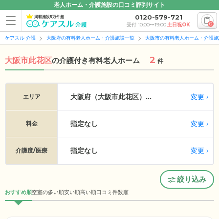
老人ホーム・介護施設の口コミ評判サイト
0120-579-721
掲載施設5万件超
0
受付 10:00〜19:00
土日祝OK
ケアスル 介護
大阪府の有料老人ホーム・介護施設一覧
大阪市の有料老人ホーム・介護施
2
大阪市此花区
の
介護付き有料老人ホーム
件
変更
大阪府（大阪市此花区）...
エリア
指定なし
変更
料金
指定なし
変更
介護度/医療
絞り込み
おすすめ順
空室の多い順
安い順
高い順
口コミ件数順