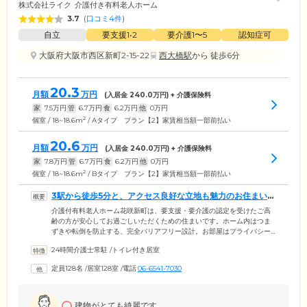
株式会社ライク
介護付き有料老人ホーム
3.7
(
口コミ4件
)
自立
要支援1•2
要介護1〜5
認知症可
大阪府大阪市西区新町2-15-22
西大橋駅
から 徒歩6分
20.3
月額
万円
(入居金
240.0
万円) + 介護保険料
家
7.5
万円
管
6.7
万円
食
6.2
万円
他
0
万円
2
個室 / 18~18.6m
/ Aタイプ プラン【2】家賃相当額一部前払い
20.6
月額
万円
(入居金
240.0
万円) + 介護保険料
家
7.8
万円
管
6.7
万円
食
6.2
万円
他
0
万円
2
個室 / 18~18.6m
/ Bタイプ プラン【2】家賃相当額一部前払い
3駅から徒歩5分と、アクセス良好な立地も魅力のお住まいで
す
介護付有料老人ホーム花咲新町は、要支援・要介護の認定を受けたご高
齢の方が安心してお過ごしいただくための住まいです。ホーム内はつま
ずきや転倒を防止する、完全バリアフリー設計。お部屋はプライバシー
に配慮した、全室個室です。また、入浴はゆったりとくつろげる個浴に
24時間介護士常駐
/
トイレ付き居室
加え、介助が必要な方も安心して入浴ができる特殊浴槽も完備。お身体
の状態に合わせて、癒しのひとときをお過ごしください。また、当ホー
定員128名
/
居室128室
/
電話
06-6541-7030
ムは長堀鶴見緑地線「西大橋駅」、千日前線「阿波座駅」、鶴見緑地線
「西長堀駅」の3駅から徒歩5分の好立地も魅力のひとつ。ご家族やご友
人様が遊びにいらっしゃる際やお出かけにも、大変便利です。
建物がとても綺麗です。