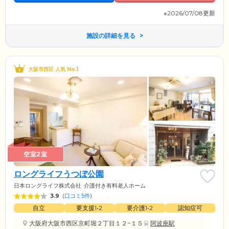
※2026/07/08更新
施設の詳細を見る
大阪市西区 人気 No.1
空室2室
ロングライフうつぼ公園
日本ロングライフ株式会社
介護付き有料老人ホーム
3.9
(
口コミ5件
)
自立
要支援1•2
要介護1•2
認知症可
大阪府大阪市西区京町堀２丁目１２−１５
阿波座駅