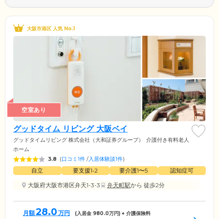
大阪市港区 人気 No.1
空室あり
グッドタイム リビング 大阪ベイ
グッドタイムリビング 株式会社（大和証券グループ）
介護付き有料老人
ホーム
3.8
(
口コミ1件
/
入居体験談1件
)
自立
要支援1•2
要介護1〜5
認知症可
大阪府大阪市港区弁天1-3-3
弁天町駅
から 徒歩2分
28.0
月額
万円
(入居金
980.0
万円) + 介護保険料