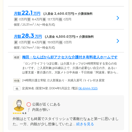
22.1
月額
万円
(入居金
2,400.0
万円) + 介護保険料
家
0
万円
管
8.4
万円
食
13.7
万円
他
0
万円
2
個室 / 25.37m
/ A(一時金方式)
28.3
月額
万円
(入居金
4,500.0
万円) + 介護保険料
家
0
万円
管
8.4
万円
食
19.9
万円
他
0
万円
2
個室 / 50.74m
/ B(一時金方式)
梅田・なんばから好アクセスな介護付き有料老人ホームです
「ロングライフうつぼ公園」は介護スタッフが24時間常駐する安心の住
まいです。ご入居対象は65歳以上で、介護の必要ない自立の方、あるい
は要支援・要介護の方。大阪メトロ中央線・千日前線「阿波座」駅から
徒歩約5分、京阪鉄道「中之島」駅から徒歩約10分と好立地。近隣の「靭
24時間介護士常駐
/
2人部屋あり・夫婦入居可
/
トイレ付き居室
公園」は都会にありながら自然を身近に感じることができる、人々の憩
いの場として人気のスポットです。さらに梅田やなんばへ好アクセスな
定員38名
/
居室34室
/
2004年5月設立
/
電話
06-6444-1025
ほか、近隣ではカフェ巡りを楽しめるなど、介護が必要な方にはもちろ
んのこと、活動的に暮らしたい方にとっても魅力的な住まいです。
公園が近くにある
内装が狭い
4.6
外観はとても綺麗でスタイリッシュで素敵だなぁと第一に思いまし
た。一方、内観が少し想像していたよ...
続きを見る