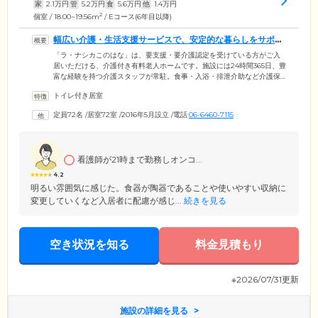
家
2.1
万円
管
5.2
万円
食
5.6
万円
他
1.4
万円
2
個室 / 18.00~19.56m
/ Eコース(6年目以降)
幅広い介護・生活支援サービスで、安定的な暮らしをサポー
トします
「ラ・ナシカこのはな」は、要支援・要介護認定を受けている方がご入
居いただける、介護付き有料老人ホームです。施設には24時間365日、豊
富な経験を持つ介護スタッフが常駐。食事・入浴・排泄介助など介護保
険サービスをはじめ、ベッドのシーツ交換・居室の清掃・衣服の洗濯、
トイレ付き居室
クリーニングや郵便物のお預かり・買物代行など、幅広い生活支援サー
ビスでみなさまの安定的な暮らしをサポートします。近隣の医療機関と
定員72名
/
居室72室
/
2016年5月設立
/
電話
06-6460-7115
も連携し医療体制も万全。看護師が健康管理・医療的ケアも行うため、
医療依存度が高い方もご入居いただけます。「そろそろ介護が必要にな
ってきた」「将来を考えて住み替えを考えている」そんな方に大変おす
すめの施設です。
看護師が21時まで勤務しオンコ...
4.2
明るい雰囲気に感じた。食器が陶器であることや使いやすい収納に
変更していくなど入居者に配慮が感じ...
続きを見る
空き状況を知る
料金見積もり
※2026/07/31更新
施設の詳細を見る