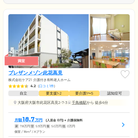
満室
プレザンメゾン此花高見
株式会社ケア21
介護付き有料老人ホーム
4.2
(
口コミ1件
)
自立
要支援1•2
要介護1〜5
認知症可
大阪府大阪市此花区高見2-7-3
千鳥橋駅
から 徒歩6分
18.7
月額
万円
(入居金
0
円) + 介護保険料
家
7.8
万円
管
5.9
万円
食
5.0
万円
他
0
万円
2
個室 / 18m
/ Aプラン