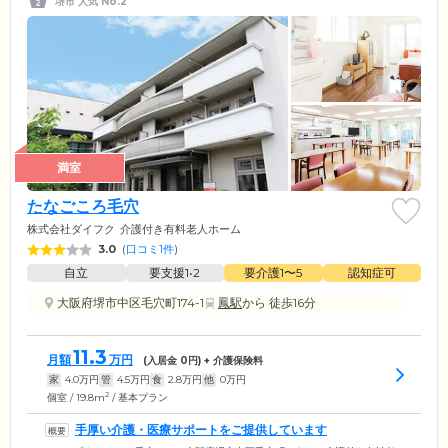
堺市 人気 No.2
満室
たなごころ毛穴
株式会社ダイフク
介護付き有料老人ホーム
3.0
(
口コミ1件
)
自立
要支援1•2
要介護1〜5
認知症可
大阪府堺市中区毛穴町174-1
鳳駅
から 徒歩16分
11.3
月額
万円
(入居金
0
円) + 介護保険料
家
4.0
万円
管
4.5
万円
食
2.8
万円
他
0
万円
2
個室 / 19.8m
/ 基本プラン
手厚い介護・医療サポートをご提供しています