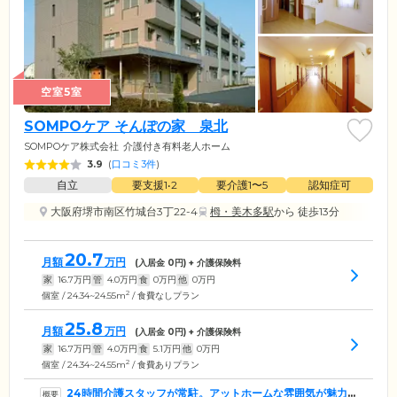
空室5室
SOMPOケア そんぽの家 泉北
SOMPOケア株式会社
介護付き有料老人ホーム
3.9
(
口コミ3件
)
自立
要支援1•2
要介護1〜5
認知症可
大阪府堺市南区竹城台3丁22-4
栂・美木多駅
から 徒歩13分
20.7
月額
万円
(入居金
0
円) + 介護保険料
家
16.7
万円
管
4.0
万円
食
0
万円
他
0
万円
2
個室 / 24.34~24.55m
/ 食費なしプラン
25.8
月額
万円
(入居金
0
円) + 介護保険料
家
16.7
万円
管
4.0
万円
食
5.1
万円
他
0
万円
2
個室 / 24.34~24.55m
/ 食費ありプラン
24時間介護スタッフが常駐。アットホームな雰囲気が魅力