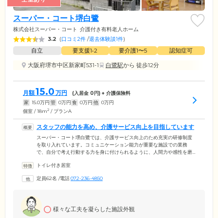
スーパー・コート堺白鷺
株式会社スーパー・コート
介護付き有料老人ホーム
3.2
(
口コミ2件
/
退去体験談1件
)
自立
要支援1•2
要介護1〜5
認知症可
大阪府堺市中区新家町531-1
白鷺駅
から 徒歩12分
15.0
月額
万円
(入居金
0
円) + 介護保険料
家
15.0
万円
管
0
万円
食
0
万円
他
0
万円
2
個室 / 18m
/ プランA
スタッフの能力を高め、介護サービス向上を目指しています
スーパー・コート堺白鷺では、介護サービス向上のため充実の研修制度
を取り入れています。コミュニケーション能力が重要な施設での業務
で、自分で考え行動する力を身に付けられるように、人間力や感性を磨
ける研修を実施。また、上司と部下が対話する時間を設け、風通しのよ
トイレ付き居室
い雰囲気づくりに努めています。さらに、ケアマイスター制度を採用。
技術レベルを可視化し、スタッフのモチベーションにつなげています。
定員62名
/
電話
072-236-4850
社内教育制度では教育担当スタッフが基本的な技術や考え方を育成。そ
のため、誰が担当しても、同じ質のサービスのご提供が可能です。
様々な工夫を凝らした施設外観