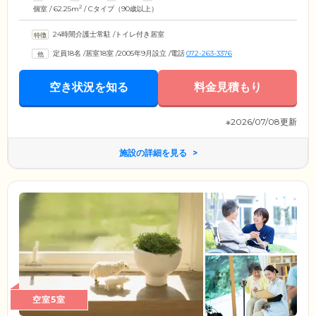
2
個室 / 62.25m
/ Cタイプ（90歳以上）
24時間介護士常駐
/
トイレ付き居室
定員18名
/
居室18室
/
2005年9月設立
/
電話
072-263-3376
空き状況を知る
料金見積もり
※2026/07/08更新
施設の詳細を見る
空室5室