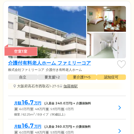
空室1室
介護付有料老人ホーム ファミリーコア
株式会社ファミリーコア
介護付き有料老人ホーム
自立
要支援1•2
要介護1〜5
認知症可
大阪府高石市西取石1-27-5
伽羅橋駅
16.7
月額
万円
(入居金
240.0
万円) + 介護保険料
家
6.0
万円
管
4.8
万円
食
5.9
万円
他
0
万円
2
個室 / 62.25m
/ Bタイプ（90歳以上）
16.7
月額
万円
(入居金
360.0
万円) + 介護保険料
家
6.0
万円
管
4.8
万円
食
5.9
万円
他
0
万円