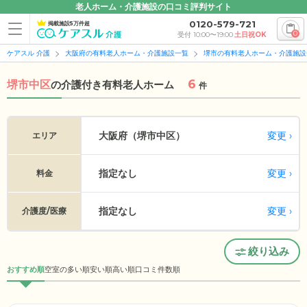
老人ホーム・介護施設の口コミ評判サイト
0120-579-721
掲載施設5万件超
0
受付 10:00〜19:00
土日祝OK
ケアスル 介護
大阪府の有料老人ホーム・介護施設一覧
堺市の有料老人ホーム・介護施設
6
堺市中区
の
介護付き有料老人ホーム
件
変更
大阪府（堺市中区）
エリア
指定なし
変更
料金
指定なし
変更
介護度/医療
絞り込み
おすすめ順
空室の多い順
安い順
高い順
口コミ件数順