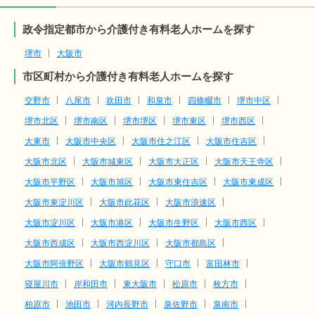
政令指定都市から介護付き有料老人ホームを探す
堺市
大阪市
市区町村から介護付き有料老人ホームを探す
交野市
八尾市
吹田市
和泉市
四條畷市
堺市中区
堺市北区
堺市南区
堺市堺区
堺市東区
堺市西区
大東市
大阪市中央区
大阪市住之江区
大阪市住吉区
大阪市北区
大阪市城東区
大阪市大正区
大阪市天王寺区
大阪市平野区
大阪市旭区
大阪市東住吉区
大阪市東成区
大阪市東淀川区
大阪市此花区
大阪市浪速区
大阪市淀川区
大阪市港区
大阪市生野区
大阪市西区
大阪市西成区
大阪市西淀川区
大阪市都島区
大阪市阿倍野区
大阪市鶴見区
守口市
富田林市
寝屋川市
岸和田市
東大阪市
松原市
枚方市
柏原市
池田市
河内長野市
泉佐野市
泉南市