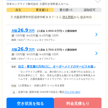
日本ロングライフ株式会社
介護付き有料老人ホーム
自立
要支援1•2
要介護1~5
認知症可
大阪府堺市中区深井中町８９７−１
津久野駅
から 徒歩18分
26.9
月額
万円
(入居金
2,900.0
万円) + 介護保険料
家
0
万円
管
18.5
万円
食
8.4
万円
他
0
万円
2
個室 / 40m
/ マンションタイプAプラン
26.9
月額
万円
(入居金
2,700.0
万円) + 介護保険料
家
0
万円
管
18.5
万円
食
8.4
万円
他
0
万円
2
個室 / 40m
/ マンションタイプAプラン
自立・要支援の方向けに、オーダーメイドのサービスを提供
します
「ロングライフ上野芝」は、身の回りのことをご自身で行える自立した
生活を基本として、安心・安全な介護をお届けする介護付き有料老人ホ
ームです。介護先進国オーストラリアの「ダイバージョナルセラピー(気
晴らし療法)」を日本人向けにアレンジし、ご入居者様お一人おひとりの
2人部屋あり・夫婦入居可
/
トイレ付き居室
状況に合わせたオーダーメイドのサービスをご提供。居室は浴室も完備
した自立・要支援の方向けの設計となっており、プライベートな時間も
定員74名
/
居室16室
/
2002年11月設立
/
電話
072-276-3801
安心いただけるよう緊急ボタンも設置しています。さらにご入居者様に
質の高いサービスをご提供するため、研修も実施。社会人マナー、最新
カリキュラムに基づく介護の専門技術などの習得に努めています。
空き状況を知る
料金見積もり