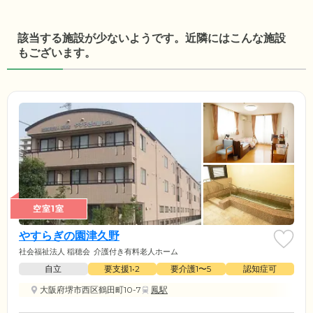
該当する施設が少ないようです。近隣にはこんな施設
もございます。
空室1室
やすらぎの園津久野
社会福祉法人 稲穂会
介護付き有料老人ホーム
自立
要支援1•2
要介護1〜5
認知症可
大阪府堺市西区鶴田町10-7
鳳駅