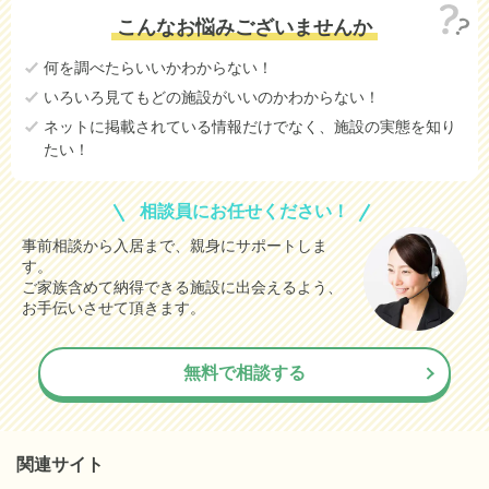
万円
こんなお悩みございませんか
61.0
大阪市東淀川区
万円
何を調べたらいいかわからない！
42.8
茨木市
万円
いろいろ見てもどの施設がいいのかわからない！
34.1
守口市
万円
ネットに掲載されている情報だけでなく、施設の実態を知り
たい！
17.4
東大阪市
万円
17.3
大阪市東住吉区
万円
相談員にお任せください！
9.1
大阪市平野区
万円
事前相談から入居まで、親身にサポートしま
す。
8.8
堺市堺区
万円
ご家族含めて納得できる施設に出会えるよう、
5.3
大阪市住之江区
お手伝いさせて頂きます。
万円
5.1
大阪市西成区
万円
無料で相談する
0.1
八尾市
万円
15.6
大阪市都島区
(参考値)
万円
151.8
大阪市此花区
(参考値)
関連サイト
万円