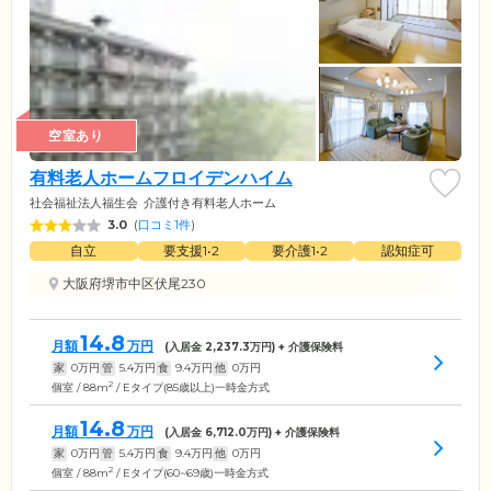
空室あり
有料老人ホームフロイデンハイム
社会福祉法人福生会
介護付き有料老人ホーム
3.0
(
口コミ1件
)
自立
要支援1•2
要介護1•2
認知症可
大阪府堺市中区伏尾230
14.8
月額
万円
(入居金
2,237.3
万円) + 介護保険料
家
0
万円
管
5.4
万円
食
9.4
万円
他
0
万円
2
個室 / 88m
/ Eタイプ(85歳以上)一時金方式
14.8
月額
万円
(入居金
6,712.0
万円) + 介護保険料
家
0
万円
管
5.4
万円
食
9.4
万円
他
0
万円
2
個室 / 88m
/ Eタイプ(60~69歳)一時金方式