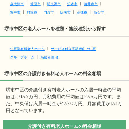
泉大津市
箕面市
羽曳野市
茨木市
藤井寺市
豊中市
貝塚市
門真市
阪南市
高槻市
高石市
堺市中区の老人ホームを種類・施設種別から探す
住宅型有料老人ホーム
サービス付き高齢者向け住宅
グループホーム
高齢者住宅
堺市中区の介護付き有料老人ホームの料金相場
堺市中区の介護付き有料老人ホームの入居一時金の平均
値は
1,713.7
万円、月額費用の平均値は
23.5
万円です。ま
た、中央値は入居一時金が
437.0
万円、月額費用が
13.1
万
円となっています。
介護付き有料老人ホームの料金相場