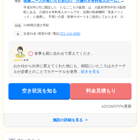
医療ニーズが高い方も安心の「介護付き有料老人ホーム」で
す
平成30年2月に開設した「たなごころ小阪西」は、大阪府堺市中区小阪西
町にある、介護付き有料老人ホームです。近隣の医療機関「喜多クリニ
ック」と連携し、手厚い介護・医療サポートをご提供しております。介
護スタッフは24時間365日常駐。「確かな技術・確かな知識・確かな想
24時間介護士常駐
い」の3つの軸を大切に、ご入居のみなさまの日常生活にきめ細やかに寄
り添っています。さらに、自社で「訪問看護サービス」を展開してお
定員34名
/
居室34室
/
電話
072-242-8955
り、医療ニーズが高い方も安心。検温や血圧測定などの日々の健康管理
はもちろん、生活相談や緊急時のご対応も迅速に行います。
食事も親に合わせて変えてくださ...
4.0
おかゆから白米に変えてくれた他にも、病院にいたころはカテーテ
ルが必要とのことでカテーテルを使用...
続きを見る
空き状況を知る
料金見積もり
※2026/07/14更新
施設の詳細を見る