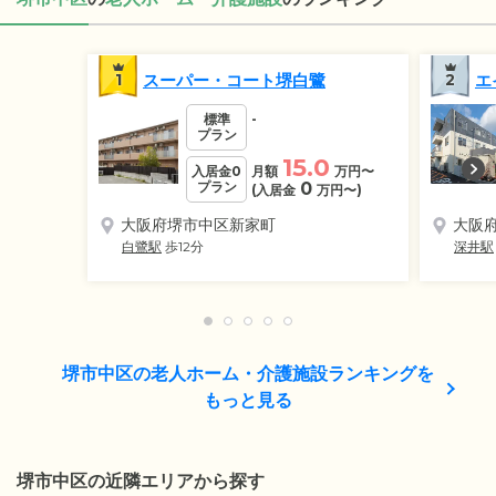
1
スーパー・コート堺白鷺
2
エ
標準
-
プラン
15.0
入居金0
月額
万円
〜
プラン
0
(入居金
万円
〜)
大阪府堺市中区新家町
大阪
白鷺駅
歩12分
深井駅
堺市中区の老人ホーム・介護施設ランキングを
もっと見る
堺市中区の近隣エリアから探す