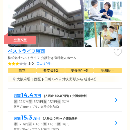
空室5室
ベストライフ堺西
株式会社ベストライフ
介護付き有料老人ホーム
3.0
(
口コミ1件
)
自立
要支援1•2
要介護1〜5
認知症可
大阪府堺市西区下田町18-7
津久野駅
から 徒歩4分
14.4
月額
万円
(入居金
80.0
万円) + 介護保険料
家
7.2
万円
管
6.1
万円
食
1.1
万円
他
0
万円
2
個室 / 18m
/ プランB(前払金方式)
15.3
月額
万円
(入居金
0
円) + 介護保険料
家
8.1
万円
管
6.1
万円
食
1.1
万円
他
0
万円
2
個室 / 18m
/ プランA(月払い方式)