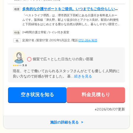
多角的な介護サポートをご提供。いつまでもご自分らしい生
活を支援します
「ベストライフ堺西」は、堺市西区下田町にある介護付き有料老人ホー
ムです。阪和線「津久野」駅より徒歩5分とアクセス良好。駅前の利便性
と下田緑地をはじめとする豊かな自然が調和した、暮らしやすい環境で
す。スタッフはお食事や入浴、排せつの介助をはじめ、多角的な介護サ
24時間介護士常駐
/
トイレ付き居室
ポートをご提供。ご入居者様がこれまで歩まれてきた道のりを尊重し、
いつまでも「自分らしい」生活を支援します。館内には多様なライフス
定員57名
/
居室57室
/
2012年5月設立
/
電話
072-264-1613
タイルに寄り添った設備が充実。明るく広々としたダイニングや、落ち
つきのある談話コーナー、訪問理美容に対応したサロンなどをご用意し
ています。その日の気分に合わせてお好きな場所で、安らぎのひととき
をお楽しみください。
個室で広々とした日当たりの良い部屋
3.0
現在、そこで働いておられるスタッフさんがとても優しく人間的に
良い方なので好感が持てました。 基...
続きを見る
空き状況を知る
料金見積もり
※2026/08/07更新
施設の詳細を見る