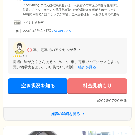
のホームです
「SOMPOケアそんぽの家泉北」は、大阪府堺市南区の閑静な住宅街に
位置するアットホームな雰囲気が魅力の介護付き有料老人ホームです。
24時間体制で介護スタッフが常駐。ご入居者様お一人おひとりの気持ち
に寄り添いながら、日常生活のお困りごとのサポートを行っています。
トイレ付き居室
また、日中は看護師が常駐。協力医療機関と連携が取れており、定期的
な往診や日々の健康管理などを実施。緊急時も迅速に対応いたしますの
2005年3月設立
/
電話
072-291-7740
で、ご安心ください。運営するSOMPOケア株式会社は、介護業界を索
引するリーディングカンパニー。介護の現場で培った豊富なノウハウを
活かし、きめ細やかな介護ケアをお届けいたします。
車、電車でのアクセスが良い
4.0
周辺に緑がたくさんあるのでいい。車、電車でのアクセスもよい。
買い物環境もよい。いい街でいい場所...
続きを見る
空き状況を知る
料金見積もり
※2026/07/20更新
施設の詳細を見る