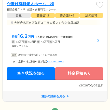
介護付有料老人ホーム 和
有限会社ＴＫＢ
介護付き有料老人ホーム
自立
要支援1•2
要介護1〜5
認知症可
大阪府高石市西取石３丁目６番２１号
伽羅橋駅
16.2
月額
万円
(入居金
20.0
万円) + 介護保険料
家
6.5
万円
管
5.2
万円
食
4.5
万円
他
0
万円
個室 / プランA
24時間介護士常駐
/
トイレ付き居室
定員80名
/
居室80室
/
電話
072-264-0753
空き状況を知る
料金見積もり
※2026/07/08更新
施設の詳細を見る