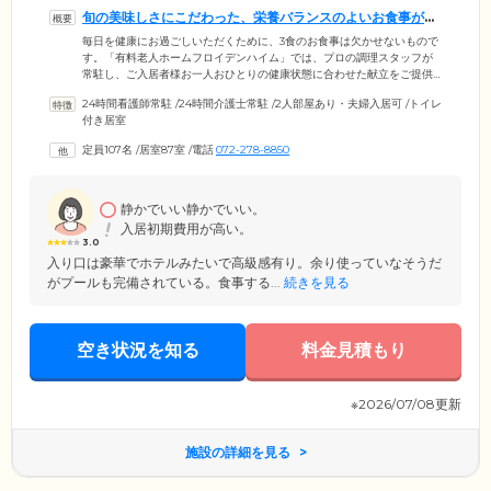
旬の美味しさにこだわった、栄養バランスのよいお食事が自
慢です
毎日を健康にお過ごしいただくために、3食のお食事は欠かせないもので
す。「有料老人ホームフロイデンハイム」では、プロの調理スタッフが
常駐し、ご入居者様お一人おひとりの健康状態に合わせた献立をご提供
しています。メニューは、管理栄養士が監修。旬のお魚を使用するな
24時間看護師常駐
/
24時間介護士常駐
/
2人部屋あり・夫婦入居可
/
トイレ
ど、季節の食材にこだわった「旬の美味しさ」が魅力です。また、調理
付き居室
からご提供まですべて施設内でおこなっているため、安心・安全なお食
事を責任をもってご提供できることも大きな強み。急な体調変化の際に
定員107名
/
居室87室
/
電話
072-278-8850
も、迅速かつ柔軟に対応することできます。見学にいらした際は、当ホ
ーム自慢のお料理をぜひご試食ください。
静かでいい静かでいい。
入居初期費用が高い。
3.0
入り口は豪華でホテルみたいで高級感有り。余り使っていなそうだ
がプールも完備されている。食事する...
続きを見る
空き状況を知る
料金見積もり
※2026/07/08更新
施設の詳細を見る