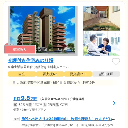
空室あり
介護付き住宅みのり堺
泉南生活協同組合
介護付き有料老人ホーム
自立
要支援1•2
要介護1〜5
認知症可
大阪府堺市中区新家町485-1
白鷺駅
から 徒歩12分
9.8
月額
万円
(入居金
874.0
万円) + 介護保険料
家
8.7
万円
管
1.0
万円
食
0
万円
他
0
万円
2
個室 / 28m
/ 基本プラン
施設への出入りは24時間自由、飲酒や喫煙もこれまでどお
り楽しめます
生協が運営する「介護付き住宅みのり堺」は、組合員自らが自分たちの