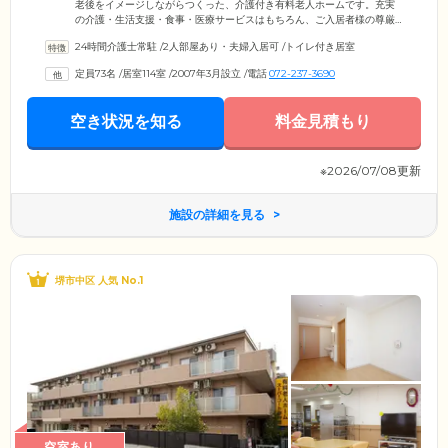
老後をイメージしながらつくった、介護付き有料老人ホームです。充実
の介護・生活支援・食事・医療サービスはもちろん、ご入居者様の尊厳
を大切に、大きな自由と安心感のもと暮らせることが大きな魅力です。
24時間介護士常駐
/
2人部屋あり・夫婦入居可
/
トイレ付き居室
施設への出入りは24時間自由。飲酒や喫煙も、ご本人にお任せしていま
す。これまでと同じように、のびのびとお過ごしいただけます。介護ス
定員73名
/
居室114室
/
2007年3月設立
/
電話
072-237-3690
タッフは24時間常駐。夜間も2名体制でみなさまを見守っているため、安
心してお休みいただけます。近隣にある医療機関とも連携を取り、ご入
居者様の日々の健康管理から緊急時まで対応可能です。
空き状況を知る
料金見積もり
※2026/07/08更新
施設の詳細を見る
堺市中区 人気 No.1
空室あり