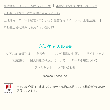
306.0
大阪市西区
(参考値)
万円
外壁塗装・リフォームならヌリカエ
不動産査定ならすまいステップ
596.3
大阪市港区
(参考値)
万円
不動産一括査定・売却相場ならイエウール
463.3
大阪市大正区
(参考値)
万円
土地活用・アパート経営・マンション経営なら「イエウール土地活用」
1,335.2
大阪市天王寺区
不動産会社の評判ならおうちの語り部
(参考値)
万円
410.8
大阪市東成区
(参考値)
万円
22.1
大阪市旭区
(参考値)
万円
41.2
大阪市城東区
ケアスル 介護とは
(参考値)
運営会社
リンク掲載のお願い
サイトマップ
万円
利用規約
個人情報の取扱いについて
データ引用について
26.4
大阪市鶴見区
(参考値)
万円
プレスキット
お問い合わせ
85.3
大阪市北区
(参考値)
万円
©2020 Speee Inc.
774.1
大阪市中央区
(参考値)
万円
ケアスル 介護は、東証スタンダード市場に上場している株式会社Speeeが
5.0
堺市東区
(参考値)
万円
運営しています。
4.3
堺市西区
(参考値)
万円
2,256.9
堺市北区
(参考値)
万円