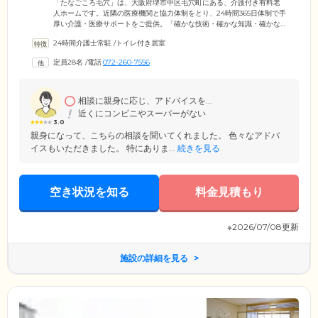
「たなごころ毛穴」は、大阪府堺市中区毛穴町にある、介護付き有料老
人ホームです。近隣の医療機関と協力体制をとり、24時間365日体制で手
厚い介護・医療サポートをご提供。「確かな技術・確かな知識・確かな
想い」の3つの軸を大切に、ご入居者様・ご家族のみなさまのニーズにき
24時間介護士常駐
/
トイレ付き居室
め細やかに寄り添っています。さらに、自社で「訪問看護サービス」を
展開しているため、日常的に医療サポートを必要とする方も安心です。
定員28名
/
電話
072-260-7556
日々の健康管理はもちろん、生活相談や緊急時のご対応まで、迅速に行
っております。入居をご検討中の方は、ぜひお気軽にお問い合わせくだ
さい。
相談に親身に応じ、アドバイスを...
近くにコンビニやスーパーがない
3.0
親身になって、こちらの相談を聞いてくれました。 色々なアドバ
イスもいただきました。 特にありま...
続きを見る
空き状況を知る
料金見積もり
※2026/07/08更新
施設の詳細を見る