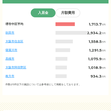
入居金
月額費用
大
1,713.7
堺市中区平均
万円
阪
府
2,934.2
吹田市
万円
の
入
1,558.5
大阪市住吉区
万円
居
金
1,291.5
寝屋川市
万円
相
場
1,075.9
高槻市
万円
（市
区
1,018.9
大阪市阿倍野区
万円
町
村
934.3
枚方市
万円
別）
766.2
豊中市
件数が5件以下の施設については参考値として掲載をしております。
万円
248.9
大東市
万円
173.3
大阪市淀川区
万円
119.0
大阪市生野区