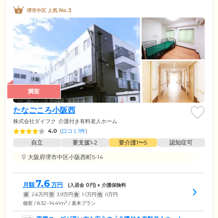
堺市中区 人気 No.3
満室
たなごころ小阪西
株式会社ダイフク
介護付き有料老人ホーム
4.0
(
口コミ1件
)
自立
要支援1•2
要介護1〜5
認知症可
大阪府堺市中区小阪西町5-14
7.6
月額
万円
(入居金
0
円) + 介護保険料
家
2.6
万円
管
3.9
万円
食
1.1
万円
他
0
万円
2
個室 / 8.32~14.41m
/ 基本プラン