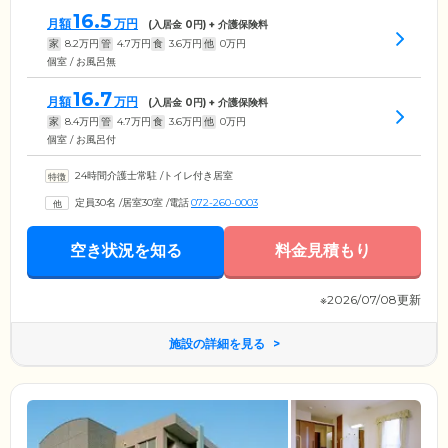
16.5
月額
万円
(入居金
0
円) + 介護保険料
家
8.2
万円
管
4.7
万円
食
3.6
万円
他
0
万円
個室 / お風呂無
16.7
月額
万円
(入居金
0
円) + 介護保険料
家
8.4
万円
管
4.7
万円
食
3.6
万円
他
0
万円
個室 / お風呂付
24時間介護士常駐
/
トイレ付き居室
定員30名
/
居室30室
/
電話
072-260-0003
空き状況を知る
料金見積もり
※2026/07/08更新
施設の詳細を見る