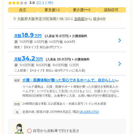
3.0
(
口コミ1件
)
自立
要支援1•2
要介護1〜5
認知症可
大阪府大阪市淀川区加島1-38-20
加島駅
から 徒歩6分
18.9
月額
万円
(入居金
15.0
万円) + 介護保険料
家
7.5
万円
管
5.3
万円
食
5.5
万円
他
6,000
円
個室 / 【Bタイプ】前払金0円プラン
34.2
月額
万円
(入居金
25.0
万円) + 介護保険料
家
12.5
万円
管
10.5
万円
食
10.0
万円
他
1.2
万円
二人部屋 / 【Aタイプ】前払い金0円プラン(二名入居)
介護・医療体制が整った安心できるホームで、自分らしい毎
日を過ごせます
リベルテ鹿島は、介護・医療サポート体制が整った介護付き有料老人ホ
ームです。いつでも安心して生活いただけるように、介護スタッフは24
時間365日体制で常駐。お食事やご入浴、お買い物の代行や通院送迎な
ど、生活全般のサポートをいたします。また健康的な日々を送っていた
24時間介護士常駐
/
2人部屋あり・夫婦入居可
/
トイレ付き居室
だけるように、近隣の医療機関と連携。定期往診による治療や、看護師
による服薬管理などの医療ケア対応も可能です。そして当ホームでは、
定員34名
/
居室24室
/
2019年8月設立
/
電話
06-6305-5750
歩く・立つなど、ある程度ご自身で動ける「自立」の方から、介護や医
療ケアが必要な方まで幅広くご入居可能。そして当ホームでは、大切な
ご家族であるペットとのご入居もご相談可能ですので、お気軽にお問い
合わせください。
自宅から自転車で行ける近さ