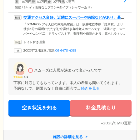
家
11.5
万円
管
8.3
万円
食
0
万円
他
0
万円
2
個室 / 24m
/ 食費なしプランAタイプ（シャワーあり）
交通アクセス良好。近隣にスーパーや病院などがあり、暮ら
しやすい環境です
「SOMPOケアそんぽの家姫島駅前」は、阪神電鉄本線「姫島駅」より
徒歩4分の場所にたたずむ介護付き有料老人ホームです。近隣には、スー
パーやコンビ二、ドラッグストア、郵便局や病院があり、暮らしやすい
環境です。24時間体制で介護スタッフが常駐。ご入居者様お一人おひと
トイレ付き居室
りのお気持ちに寄り添いながら、日常生活のサポートを行っています。
日中は看護師が常駐。協力医療機関と密に連携が取れており、定期的な
2000年12月設立
/
電話
06-6476-4065
往診や日々の健康管理などを実施。緊急時も迅速に対応いたしますの
で、安心してお過ごしください。ご自宅のようにのんびりとくつろぎな
がら、信頼のサポートがある安心を実感していただける住まいです。
スムーズに入居が決まって良かったです
4.4
丁寧に対応してもらっています。本人の希望も聞いてくれます。
予約なしで、制限もなく自由に面会で...
続きを見る
空き状況を知る
料金見積もり
※2026/06/10更新
施設の詳細を見る