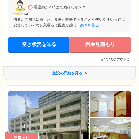
すめの施設です。
看護師が21時まで勤務しオンコ...
4.2
明るい雰囲気に感じた。食器が陶器であることや使いやすい収納に
変更していくなど入居者に配慮が感じ...
続きを見る
空き状況を知る
料金見積もり
※2026/07/31更新
施設の詳細を見る
空室あり