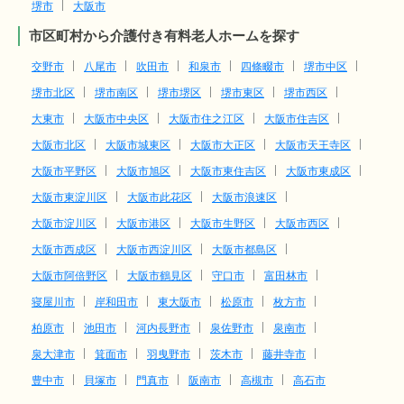
堺市
大阪市
市区町村から介護付き有料老人ホームを探す
交野市
八尾市
吹田市
和泉市
四條畷市
堺市中区
堺市北区
堺市南区
堺市堺区
堺市東区
堺市西区
大東市
大阪市中央区
大阪市住之江区
大阪市住吉区
大阪市北区
大阪市城東区
大阪市大正区
大阪市天王寺区
大阪市平野区
大阪市旭区
大阪市東住吉区
大阪市東成区
大阪市東淀川区
大阪市此花区
大阪市浪速区
大阪市淀川区
大阪市港区
大阪市生野区
大阪市西区
大阪市西成区
大阪市西淀川区
大阪市都島区
大阪市阿倍野区
大阪市鶴見区
守口市
富田林市
寝屋川市
岸和田市
東大阪市
松原市
枚方市
柏原市
池田市
河内長野市
泉佐野市
泉南市
泉大津市
箕面市
羽曳野市
茨木市
藤井寺市
豊中市
貝塚市
門真市
阪南市
高槻市
高石市