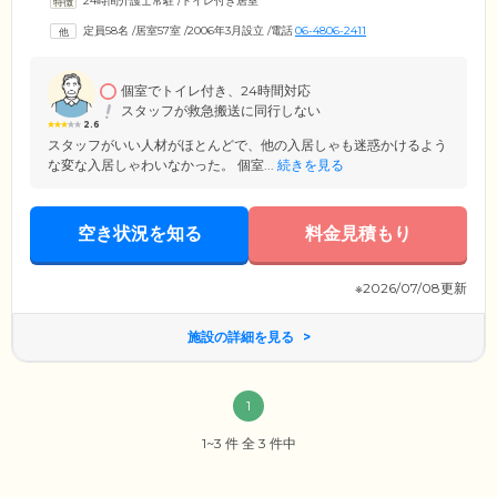
24時間介護士常駐
/
トイレ付き居室
お一人おひとりの身体状況に合わせた個別の運動メニューを実施するた
め、それぞれの身体機能を適切に評価し、プログラムを作成。みなさま
定員58名
/
居室57室
/
2006年3月設立
/
電話
06-4806-2411
で楽しみながらご参加いただける集団リハビリも行っており、身体機能
の維持・向上や介護予防を目的としたアプローチを大切にしています。
個室でトイレ付き、24時間対応
スタッフが救急搬送に同行しない
2.6
スタッフがいい人材がほとんどで、他の入居しゃも迷惑かけるよう
な変な入居しゃわいなかった。 個室...
続きを見る
空き状況を知る
料金見積もり
※2026/07/08更新
施設の詳細を見る
1
1~3 件 全 3 件中