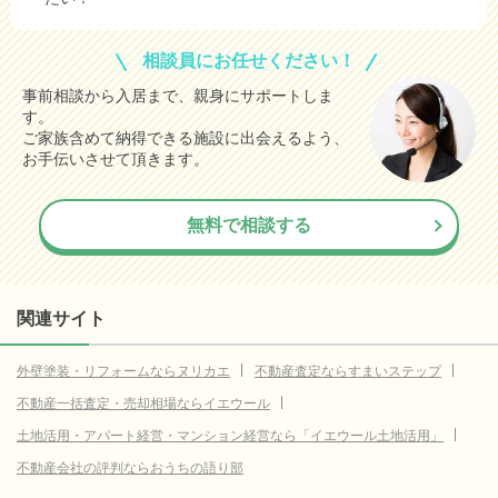
18.8
万円
17.6
大阪市東住吉区
万円
相談員にお任せください！
16.3
堺市堺区
万円
事前相談から入居まで、親身にサポートしま
す。
15.9
東大阪市
万円
ご家族含めて納得できる施設に出会えるよう、
15.8
大阪市平野区
お手伝いさせて頂きます。
万円
15.2
大阪市住之江区
万円
無料で相談する
15.1
八尾市
万円
14.3
大阪市西成区
万円
20.9
大阪市都島区
(参考値)
関連サイト
万円
16.8
大阪市此花区
(参考値)
万円
外壁塗装・リフォームならヌリカエ
不動産査定ならすまいステップ
25.1
大阪市西区
(参考値)
万円
不動産一括査定・売却相場ならイエウール
34.4
大阪市港区
(参考値)
万円
土地活用・アパート経営・マンション経営なら「イエウール土地活用」
22.6
大阪市大正区
不動産会社の評判ならおうちの語り部
(参考値)
万円