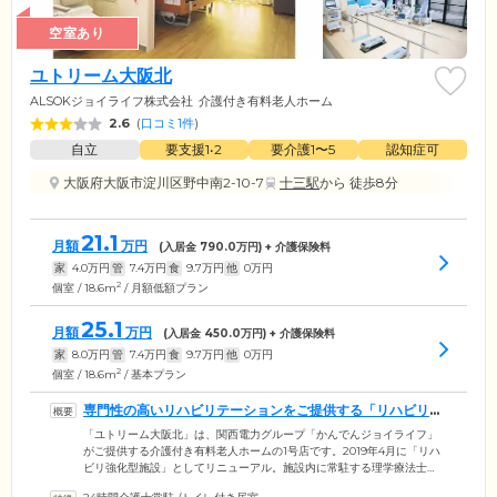
空室あり
ユトリーム大阪北
ALSOKジョイライフ株式会社
介護付き有料老人ホーム
2.6
(
口コミ1件
)
自立
要支援1•2
要介護1〜5
認知症可
大阪府大阪市淀川区野中南2-10-7
十三駅
から 徒歩8分
21.1
月額
万円
(入居金
790.0
万円) + 介護保険料
家
4.0
万円
管
7.4
万円
食
9.7
万円
他
0
万円
2
個室 / 18.6m
/ 月額低額プラン
25.1
月額
万円
(入居金
450.0
万円) + 介護保険料
家
8.0
万円
管
7.4
万円
食
9.7
万円
他
0
万円
2
個室 / 18.6m
/ 基本プラン
専門性の高いリハビリテーションをご提供する「リハビリ強
化型施設」です
「ユトリーム大阪北」は、関西電力グループ「かんでんジョイライフ」
がご提供する介護付き有料老人ホームの1号店です。2019年4月に「リハ
ビリ強化型施設」としてリニューアル。施設内に常駐する理学療法士
が、専門性の高いリハビリテーションをご提供しています。ご入居者様