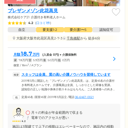
プレザンメゾン此花高見
株式会社ケア21
介護付き有料老人ホーム
4.2
(
口コミ1件
)
自立
要支援1•2
要介護1〜5
認知症可
大阪府大阪市此花区高見2-7-3
千鳥橋駅
から 徒歩6分
18.7
月額
万円
(入居金
0
円) + 介護保険料
家
7.8
万円
管
5.9
万円
食
5.0
万円
他
0
万円
2
個室 / 18m
/ Aプラン
スタッフは全員、質の高い介護ノウハウを習得しています
2011年3月に開設した「プレザンメゾン此花高見」は、定員45名の介護付
き有料老人ホームです。介護職員は全員、しっかりとした研修を受講。
認知症の正しい知識や身体介助スキルはもちろん、ご入居者様への向き
合い方など、質の高い介護知識・ノウハウを習得しています。施設へは
定員45名
/
居室45室
/
2011年3月設立
/
電話
06-6467-0021
24時間常駐しているため、いつでも安心してお過ごしください。ご入居
者様の健康を支える医療体制も万全です。近隣の病院との連携により、
病気の早期発見や予防、お薬管理など、チーム体制で行っています。健
康面に不安がある方も、ぜひ一度ご相談ください。ホームへは「千鳥
月々の料金が年金範囲内で収まる
橋」駅から徒歩約7分。アクセスもよく通勤前後にお気軽に顔を見にきて
電車でのアクセスが悪い
いただけます。
4.2
施設は3階建てで上下の移動はエレベーターなので、施設内の移動