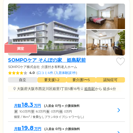
満室
SOMPOケア そんぽの家 姫島駅前
SOMPOケア株式会社
介護付き有料老人ホーム
4.0
(
口コミ4件
/
入居体験談1件
)
自立
要支援1•2
要介護1〜5
認知症可
大阪府大阪市西淀川区姫里1丁目5番16号
姫島駅
から 徒歩4分
18.3
月額
万円
(入居金
0
円) + 介護保険料
家
10.0
万円
管
8.3
万円
食
0
万円
他
0
万円
2
個室 / 18m
/ 食費なしプランBタイプ(シャワーなし)
19.8
月額
万円
(入居金
0
円) + 介護保険料