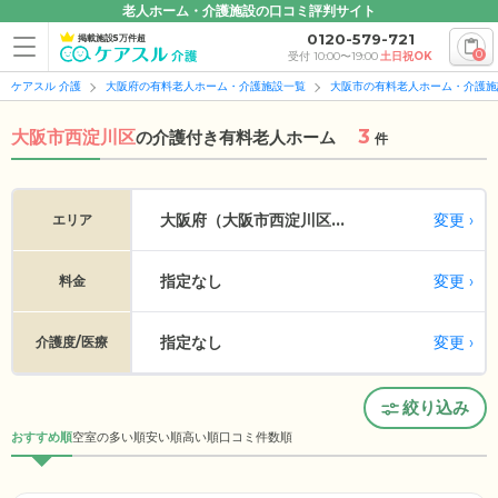
老人ホーム・介護施設の口コミ評判サイト
0120-579-721
掲載施設5万件超
0
受付 10:00〜19:00
土日祝OK
ケアスル 介護
大阪府の有料老人ホーム・介護施設一覧
大阪市の有料老人ホーム・介護施
3
大阪市西淀川区
の
介護付き有料老人ホーム
件
変更
大阪府（大阪市西淀川区...
エリア
指定なし
変更
料金
指定なし
変更
介護度/医療
絞り込み
おすすめ順
空室の多い順
安い順
高い順
口コミ件数順