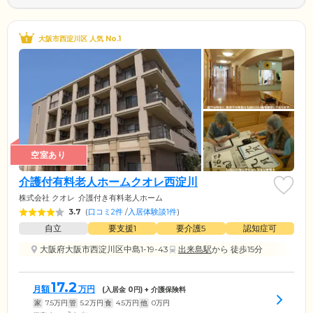
大阪市西淀川区 人気 No.1
空室あり
介護付有料老人ホームクオレ西淀川
株式会社 クオレ
介護付き有料老人ホーム
3.7
(
口コミ2件
/
入居体験談1件
)
自立
要支援1
要介護5
認知症可
大阪府大阪市西淀川区中島1-19-43
出来島駅
から 徒歩15分
17.2
月額
万円
(入居金
0
円) + 介護保険料
家
7.5
万円
管
5.2
万円
食
4.5
万円
他
0
万円