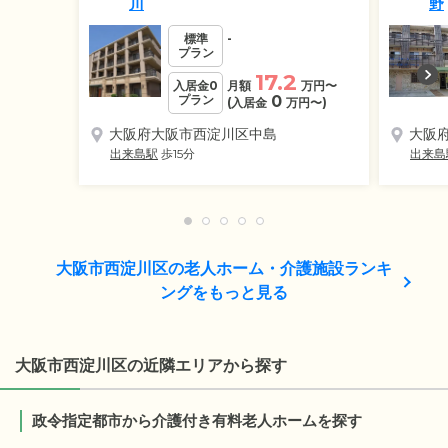
川
野
標準
-
プラン
17.2
入居金0
月額
万円
〜
プラン
0
(入居金
万円
〜)
大阪府大阪市西淀川区中島
大阪
出来島駅
歩15分
出来島
大阪市西淀川区の老人ホーム・介護施設ランキ
ングをもっと見る
大阪市西淀川区の近隣エリアから探す
政令指定都市から介護付き有料老人ホームを探す