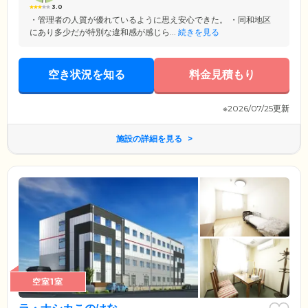
3.0
・管理者の人質が優れているように思え安心できた。 ・同和地区
にあり多少だが特別な違和感が感じら...
続きを見る
空き状況を知る
料金見積もり
※2026/07/25更新
施設の詳細を見る
空室1室