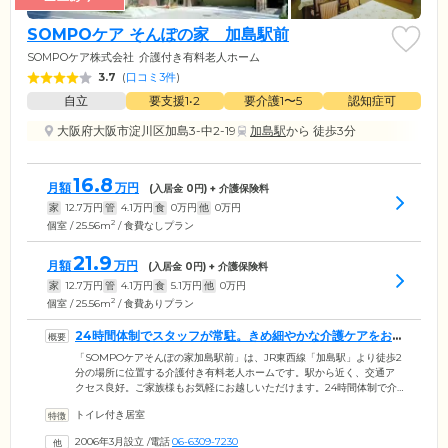
SOMPOケア そんぽの家 加島駅前
SOMPOケア株式会社
介護付き有料老人ホーム
3.7
(
口コミ3件
)
自立
要支援1•2
要介護1〜5
認知症可
大阪府大阪市淀川区加島3-中2-19
加島駅
から 徒歩3分
16.8
月額
万円
(入居金
0
円) + 介護保険料
家
12.7
万円
管
4.1
万円
食
0
万円
他
0
万円
2
個室 / 25.56m
/ 食費なしプラン
21.9
月額
万円
(入居金
0
円) + 介護保険料
家
12.7
万円
管
4.1
万円
食
5.1
万円
他
0
万円
2
個室 / 25.56m
/ 食費ありプラン
24時間体制でスタッフが常駐。きめ細やかな介護ケアをお
届けします
「SOMPOケアそんぽの家加島駅前」は、JR東西線「加島駅」より徒歩2
分の場所に位置する介護付き有料老人ホームです。駅から近く、交通ア
クセス良好。ご家族様もお気軽にお越しいただけます。24時間体制で介
護スタッフが常駐。お食事や清掃、入浴や排せつの介助といった日常生
トイレ付き居室
活のお手伝いを行っています。日中は看護師が常駐。協力医療機関とも
連携が取れていますので、持病があるなど健康面にご不安がある方も安
2006年3月設立
/
電話
06-6309-7230
心してお過ごしいただけます。当ホームは、全国に介護施設を展開する