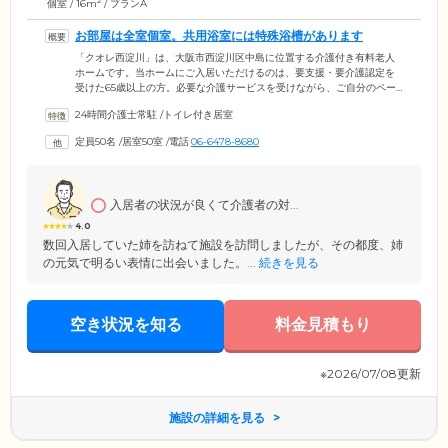
2
個室 / 16m
/ プランA
お部屋は全室個室。共用浴室には特殊浴槽があります
「クオレ西淀川」は、大阪市西淀川区中島に位置する介護付き有料老人
ホームです。当ホームにご入居いただけるのは、要支援・要介護認定を
受けた65歳以上の方。必要な介護サービスを受けながら、ご自分のペー
スで生活を営めます。ご入居のみなさまがお住まいになるお部屋は、全
24時間介護士常駐
/
トイレ付き居室
50室の個室。プライバシーが保たれた空間には、トイレ、洗面台、収納
のほか、エアコンを設置しており、1年をとおして快適な気温でお過ごし
定員50名
/
居室50室
/
電話
06-6478-8680
いただけます。また、共用部分の浴室には一般浴槽のほか、座ったまま
のご入浴が可能な特殊浴槽をご用意。おひとりでのご入浴が困難な方
も、スタッフによるサポートのもとお体を清潔に保てます。
入居者の状況が良くて介護者の対...
4.0
数回入居していた姉を訪ねて施設を訪問しましたが、その都度、姉
の元気で明るい表情に出会いました。...
続きを見る
空き状況を知る
料金見積もり
※2026/07/08更新
施設の詳細を見る