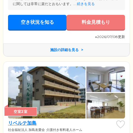
に関しては非常に楽だとおもいます。...
続きを見る
空き状況を知る
料金見積もり
※2026/07/08更新
施設の詳細を見る
空室2室
リベルテ加島
社会福祉法人 加島友愛会
介護付き有料老人ホーム