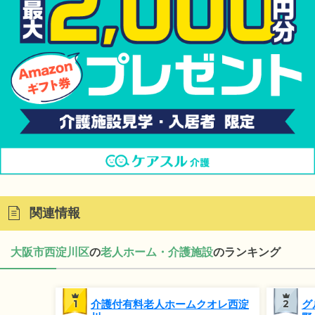
関連情報
大阪市西淀川区
の
老人ホーム・介護施設
のランキング
1
介護付有料老人ホームクオレ西淀
2
グ