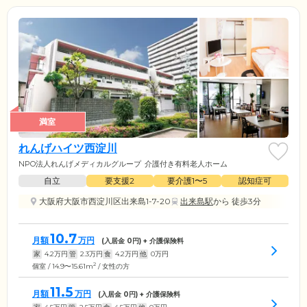
満室
れんげハイツ西淀川
NPO法人れんげメディカルグループ
介護付き有料老人ホーム
自立
要支援2
要介護1〜5
認知症可
大阪府大阪市西淀川区出来島1-7-20
出来島駅
から 徒歩3分
10.7
月額
万円
(入居金
0
円) + 介護保険料
家
4.2
万円
管
2.3
万円
食
4.2
万円
他
0
万円
2
個室 / 14.9〜15.61m
/ 女性の方
11.5
月額
万円
(入居金
0
円) + 介護保険料