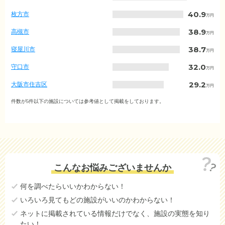
の
月
40.9
枚方市
万円
額
費
38.9
高槻市
万円
用
相
38.7
寝屋川市
万円
場
（市
32.0
守口市
万円
区
町
29.2
大阪市住吉区
万円
村
別）
28.7
吹田市
件数が5件以下の施設については参考値として掲載をしております。
万円
26.7
豊中市
万円
24.8
茨木市
万円
23.5
堺市中区
万円
こんなお悩みございませんか
22.9
大阪市淀川区
万円
何を調べたらいいかわからない！
21.6
大東市
万円
いろいろ見てもどの施設がいいのかわからない！
21.2
大阪市生野区
万円
ネットに掲載されている情報だけでなく、施設の実態を知り
たい！
大阪市東淀川区