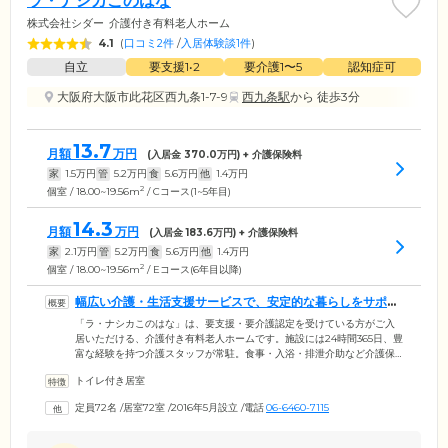
ラ・ナシカこのはな
株式会社シダー
介護付き有料老人ホーム
4.1
(
口コミ2件
/
入居体験談1件
)
自立
要支援1•2
要介護1〜5
認知症可
大阪府大阪市此花区西九条1-7-9
西九条駅
から 徒歩3分
13.7
月額
万円
(入居金
370.0
万円) + 介護保険料
家
1.5
万円
管
5.2
万円
食
5.6
万円
他
1.4
万円
2
個室 / 18.00~19.56m
/ Cコース(1~5年目)
14.3
月額
万円
(入居金
183.6
万円) + 介護保険料
家
2.1
万円
管
5.2
万円
食
5.6
万円
他
1.4
万円
2
個室 / 18.00~19.56m
/ Eコース(6年目以降)
幅広い介護・生活支援サービスで、安定的な暮らしをサポー
トします
「ラ・ナシカこのはな」は、要支援・要介護認定を受けている方がご入
居いただける、介護付き有料老人ホームです。施設には24時間365日、豊
富な経験を持つ介護スタッフが常駐。食事・入浴・排泄介助など介護保
険サービスをはじめ、ベッドのシーツ交換・居室の清掃・衣服の洗濯、
トイレ付き居室
クリーニングや郵便物のお預かり・買物代行など、幅広い生活支援サー
ビスでみなさまの安定的な暮らしをサポートします。近隣の医療機関と
定員72名
/
居室72室
/
2016年5月設立
/
電話
06-6460-7115
も連携し医療体制も万全。看護師が健康管理・医療的ケアも行うため、
医療依存度が高い方もご入居いただけます。「そろそろ介護が必要にな
ってきた」「将来を考えて住み替えを考えている」そんな方に大変おす