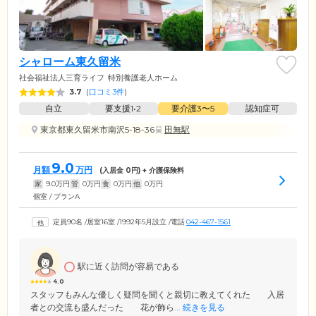
シャローム東久留米
社会福祉法人三育ライフ
特別養護老人ホーム
3.7
(
口コミ3件
)
自立
要支援1•2
要介護3〜5
認知症可
東京都東久留米市南沢5-18-36
田無駅
9.0
月額
万円
(入居金
0
円) + 介護保険料
家
9.0
万円
管
0
万円
食
0
万円
他
0
万円
個室 / プランA
定員90名
/
居室16室
/
1992年5月設立
/
電話
042-467-1561
駅に近く訪問が容易である
4.0
スタッフもみんな優しく疑問を聞くと親切に教えてくれた 入居
者との交流も盛んだった 花が飾ら...
続きを見る