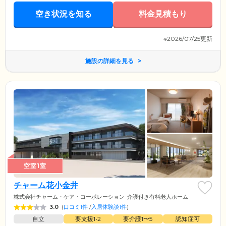
空き状況を知る
料金見積もり
※2026/07/25更新
施設の詳細を見る
空室1室
チャーム花小金井
株式会社チャーム・ケア・コーポレーション
介護付き有料老人ホーム
3.0
(
口コミ1件
/
入居体験談1件
)
自立
要支援1•2
要介護1〜5
認知症可