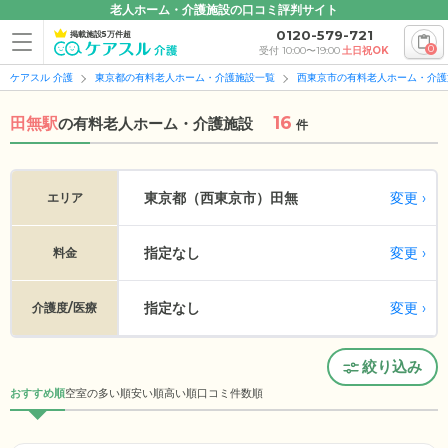
老人ホーム・介護施設の口コミ評判サイト
0120-579-721
掲載施設5万件超
0
受付 10:00〜19:00
土日祝OK
ケアスル 介護
東京都の有料老人ホーム・介護施設一覧
西東京市の有料老人ホーム・介護
16
田無駅
の
有料老人ホーム・介護施設
件
変更
東京都（西東京市）
田無
エリア
指定なし
変更
料金
指定なし
変更
介護度/医療
絞り込み
おすすめ順
空室の多い順
安い順
高い順
口コミ件数順