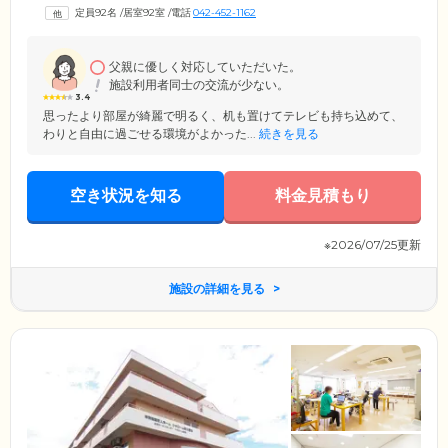
科医師が、定期的な訪問診療を実施。ご入居者様のお体の状態を把握
定員92名
/
居室92室
/
電話
042-452-1162
し、健康維持や病気の予防に努めています。緊急時には、迅速に協力医
療機関と連携。適切な対応をいたしますので、どうぞ安心してお過ごし
ください。
父親に優しく対応していただいた。
施設利用者同士の交流が少ない。
3.4
思ったより部屋が綺麗で明るく、机も置けてテレビも持ち込めて、
わりと自由に過ごせる環境がよかった...
続きを見る
空き状況を知る
料金見積もり
※2026/07/25更新
施設の詳細を見る