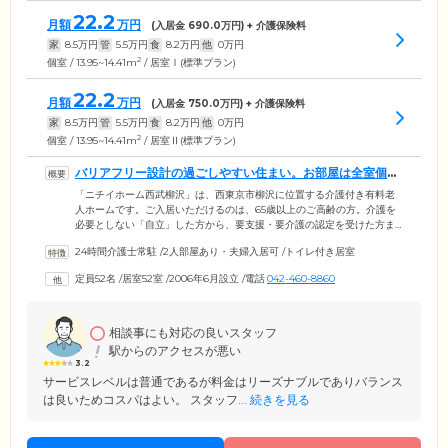
22.2
月額
万円
(入居金
690.0
万円) + 介護保険料
家
8.5
万円
管
5.5
万円
食
8.2
万円
他
0
万円
2
個室 / 13.95~14.41m
/ 居室Ⅰ(標準プラン)
22.2
月額
万円
(入居金
750.0
万円) + 介護保険料
家
8.5
万円
管
5.5
万円
食
8.2
万円
他
0
万円
2
個室 / 13.95~14.41m
/ 居室Ⅱ(標準プラン)
バリアフリー設計の過ごしやすい住まい。お部屋は全室個室
です
「ニチイホーム西武柳沢」は、西東京市柳沢に位置する介護付き有料老
人ホームです。ご入居いただけるのは、65歳以上のご高齢の方。介護を
必要としない「自立」した方から、要支援・要介護の認定を受けた方ま
で、さまざまな身体状況の方々が生活を送っています。ご入居のみなさ
24時間介護士常駐
/
2人部屋あり・夫婦入居可
/
トイレ付き居室
まにお過ごしいただく建物内は、安全性に配慮した完全バリアフリー設
計。段差をなくし、各所に手すりを設置しているので、歩行に不安を抱
定員52名
/
居室52室
/
2006年6月設立
/
電話
042-460-8860
えた方も安全な移動が可能です。また、全52室の居室は、個室でご用意
いたしました。全居室には緊急通報装置を備えており、ボタンを押せ
ば、常駐のスタッフが即座に駆けつけます。
相談事にも対応の良いスタッフ
駅からのアクセスが悪い
3.2
サービスレベルは普通であるが料金はリーズナブルでありバランス
は良いためコスパはよい。 スタッフ...
続きを見る