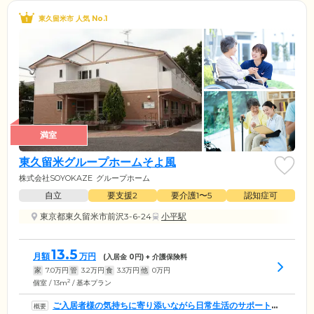
東久留米市 人気 No.1
満室
東久留米グループホームそよ風
株式会社SOYOKAZE
グループホーム
自立
要支援2
要介護1〜5
認知症可
東京都東久留米市前沢3-6-24
小平駅
13.5
月額
万円
(入居金
0
円) + 介護保険料
家
7.0
万円
管
3.2
万円
食
3.3
万円
他
0
万円
2
個室 / 13m
/ 基本プラン
ご入居者様の気持ちに寄り添いながら日常生活のサポートを