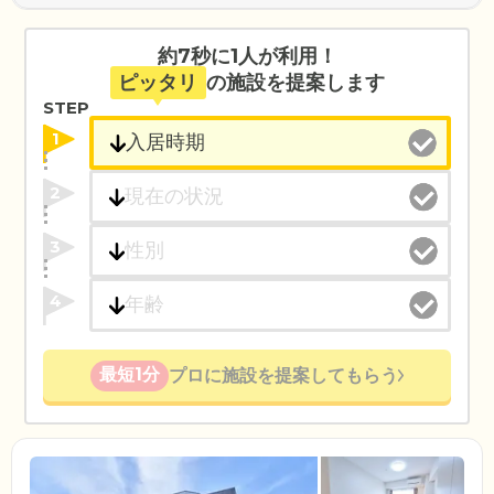
約7秒に1人が利用！
ピッタリ
の施設を提案します
STEP
1
2
3
4
最短1分
プロに施設を提案してもらう