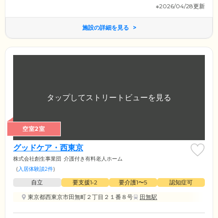
※2026/04/28更新
施設の詳細を見る
空室2室
グッドケア・西東京
株式会社創生事業団
介護付き有料老人ホーム
(
入居体験談2件
)
自立
要支援1•2
要介護1〜5
認知症可
東京都西東京市田無町２丁目２１番８号
田無駅