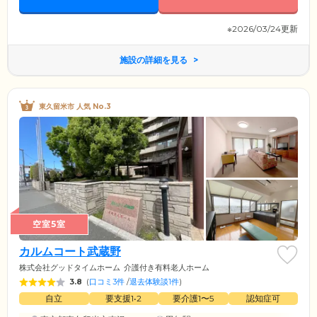
※2026/03/24更新
施設の詳細を見る
東久留米市 人気 No.3
空室5室
カルムコート武蔵野
株式会社グッドタイムホーム
介護付き有料老人ホーム
3.8
(
口コミ3件
/
退去体験談1件
)
自立
要支援1•2
要介護1〜5
認知症可