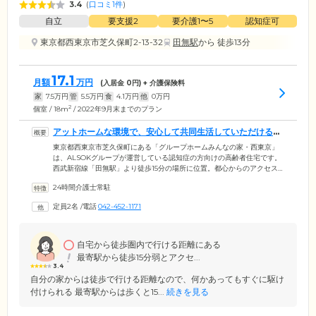
3.4
(
口コミ1件
)
自立
要支援2
要介護1〜5
認知症可
東京都西東京市芝久保町2-13-32
田無駅
から 徒歩13分
17.1
月額
万円
(入居金
0
円) + 介護保険料
家
7.5
万円
管
5.5
万円
食
4.1
万円
他
0
万円
2
個室 / 18m
/ 2022年9月末までのプラン
アットホームな環境で、安心して共同生活していただける場
です
東京都西東京市芝久保町にある「グループホームみんなの家・西東京」
は、ALSOKグループが運営している認知症の方向けの高齢者住宅です。
西武新宿線「田無駅」より徒歩15分の場所に位置。都心からのアクセス
もよく、線路沿いに面した明るく地域に開けたホームです。認知症の
24時間介護士常駐
方々が心穏やかに落ち着いて生活できるよう、スタッフは24時間365日常
駐しています。そのため、認知症ケア専門のスタッフが、ご入居者様お
定員2名
/
電話
042-452-1171
一人おひとりに寄り添った、きめ細やかなサポートをご提供。まるで本
当の我が家に居るようのようなアットホーム環境のなか、自立した生活
のお手伝いをしています。
自宅から徒歩圏内で行ける距離にある
最寄駅から徒歩15分弱とアクセ...
3.4
自分の家からは徒歩で行ける距離なので、何かあってもすぐに駆け
付けられる 最寄駅からは歩くと15...
続きを見る