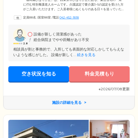
に佇む特別養護老人ホームです。介護認定で要介護3~5の認定を受けた方
がご入居いただけます。ご入居者様にぬくもりのある日々を送っていた
だけるよう、ご入居者様を少人数のグループに分け、専任のケアスタッ
定員88名
/
居室88室
/
電話
042-452-1818
フを配置する「ユニット型」を採用。お一人おひとりに対して丁寧に向
き合い、きめ細やかなケアを提供するよう心がけています。ご入居者様
のプライベート空間である居室は、全室個室をご用意。「他の方からの
目が気になる」という方も安心してお過ごしいただけます。
設備が新しく清潔感があった
総合病院までやや距離があり不安
2.8
相談員が割と事務的で、入所しても表面的な対応しかしてもらえな
いような感じがした。 設備が新しく...
続きを見る
空き状況を知る
料金見積もり
※2026/07/08更新
施設の詳細を見る