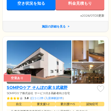
空き状況を知る
料金見積もり
※2026/07/25更新
施設の詳細を見る
空室あり
SOMPOケア そんぽの家Ｓ武蔵野
SOMPOケア株式会社
サービス付き高齢者向け住宅
3.8
(
口コミ2件
/
入居体験談1件
)
自立
要支援1•2
要介護1〜5
認知症可