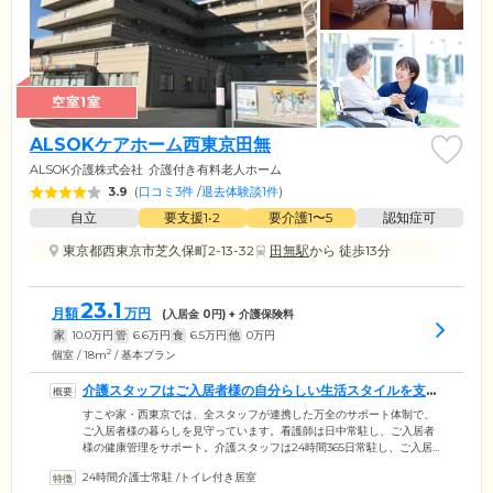
空室1室
ALSOKケアホーム西東京田無
ALSOK介護株式会社
介護付き有料老人ホーム
3.9
(
口コミ3件
/
退去体験談1件
)
自立
要支援1•2
要介護1〜5
認知症可
東京都西東京市芝久保町2-13-32
田無駅
から 徒歩13分
23.1
月額
万円
(入居金
0
円) + 介護保険料
家
10.0
万円
管
6.6
万円
食
6.5
万円
他
0
万円
2
個室 / 18m
/ 基本プラン
介護スタッフはご入居者様の自分らしい生活スタイルを支え
ます
すこや家・西東京では、全スタッフが連携した万全のサポート体制で、
ご入居者様の暮らしを見守っています。看護師は日中常駐し、ご入居者
様の健康管理をサポート。介護スタッフは24時間365日常駐し、ご入居者
様の自分らしい生活スタイルを支え、お一人おひとりに合わせた介護サ
24時間介護士常駐
/
トイレ付き居室
ービスをご提供しています。医療体制については、提携する往診医や歯