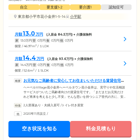
自立
要支援1•2
要介護1
認知症可
東京都小平市花小金井1-9-14
小平駅
13.0
月額
万円
(入居金
84.5
万円) + 介護保険料
家
13.0
万円
管
0
万円
食
0
万円
他
0
万円
2
個室 / 46.97m
/ １LDK
14.4
月額
万円
(入居金
93.6
万円) + 介護保険料
家
14.4
万円
管
0
万円
食
0
万円
他
0
万円
2
個室 / 52.6m
/ １SLDK
お元気なご高齢者に安心してお住まいいただける賃貸住宅で
す
ヘーベルVillage花小金井へーベルタウン花小金井は、見守りや生活相談
サービスがついたご高齢者向けの賃貸住宅です。「まだまだお元気だけ
れど将来を考えると少し不安」そんな思いを持つシニア世代の方に、安
心してお住まいいただけます。スタッフは常駐していませんが、お部屋
2人部屋あり・夫婦入居可
/
トイレ付き居室
の緊急通報装置やライフリズムセンサーは警備会社とつながっており、
いざというときにはガードマンが迅速に駆け付けます。また社会福祉士
2020年11月設立
/
が月に1回お部屋をご訪問。生活相談を承り、お困りのことがあれば解決
に向けてお手伝いいたします。備え付けのコミュニケーションタブレッ
トにはお役立ち情報を配信していますので、毎日の暮らしのなかでご活
空き状況を知る
料金見積もり
用ください。