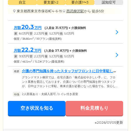
自立
要支援1•2
要介護1〜3
認知症可
東京都西東京市保谷町4-6-19
西武柳沢駅
から 徒歩5分
20.3
月額
万円
(入居金
31.9
万円) + 介護保険料
家
8.0
万円
管
2.2
万円
食
5.2
万円
他
5.0
万円
2
個室 / 38.85m
/ 1Rプラン(最低賃料)
22.2
月額
万円
(入居金
37.8
万円) + 介護保険料
家
9.9
万円
管
2.2
万円
食
5.2
万円
他
5.0
万円
2
個室 / 46.5m
/ 1LDKプラン(最低賃料)
介護の専門知識を持ったスタッフがフロントに日中常駐して
います
グランドマスト柳沢では、在宅介護の「株式会社やさしい手」に、フロ
ント業務を委託しております。介護についての専門知識を持つスタッフ
が、日中はフロントに常駐。将来介護が必要になった場合でも、安心し
て暮らし続けていただくことができます。ケアマネージャーの選定や介
2人部屋あり・夫婦入居可
/
トイレ付き居室
護保険利用の手続きをお手伝いし、適切な訪問介護サービスもご案内い
たします。要介護認定がない場合は、自費での介護サービスご利用が可
能です。「やさしい手」以外の介護事業者のご利用も、もちろん可能と
空き状況を知る
料金見積もり
なっています。現在お元気で自立されているご入居者様にも、介護につ
いてのご相談や定期的な面談も承っております。
※2026/01/05更新