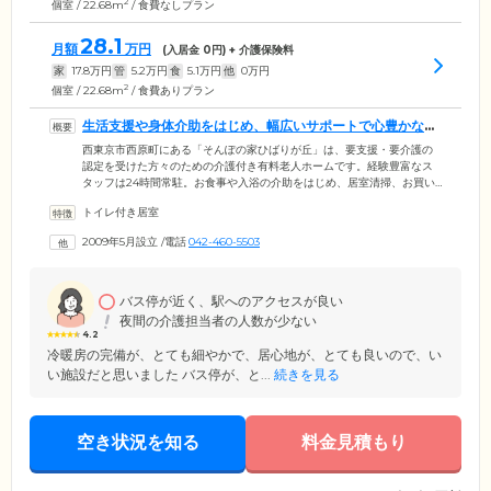
2
個室 / 22.68m
/ 食費なしプラン
28.1
月額
万円
(入居金
0
円) + 介護保険料
家
17.8
万円
管
5.2
万円
食
5.1
万円
他
0
万円
2
個室 / 22.68m
/ 食費ありプラン
生活支援や身体介助をはじめ、幅広いサポートで心豊かな毎
日をお守りします
西東京市西原町にある「そんぽの家ひばりが丘」は、要支援・要介護の
認定を受けた方々のための介護付き有料老人ホームです。経験豊富なス
タッフは24時間常駐。お食事や入浴の介助をはじめ、居室清掃、お買い
物代行、日々の健康相談など、多角的なサポートでご入居者様の心豊か
トイレ付き居室
な毎日をお守りします。館内は主要な扉を引き戸で統一し、随所に手す
りを設置したバリアフリー設計を採用。全31戸のお部屋にはトイレや浴
2009年5月設立
/
電話
042-460-5503
室、キッチン、収納、ナースコールなどを完備しています。そのほか認
知症について気軽に情報交換ができる「オレンジカフェ」を設置。ご入
居者様やご家族様、スタッフ、地域の方々など、日々たくさんの笑顔で
あふれています。
バス停が近く、駅へのアクセスが良い
夜間の介護担当者の人数が少ない
4.2
冷暖房の完備が、とても細やかで、居心地が、とても良いので、い
い施設だと思いました バス停が、と...
続きを見る
空き状況を知る
料金見積もり