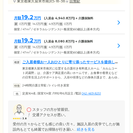
東京都東久留米市南沢5-18-38
田無駅
19.2
月額
万円
(入居金
4,940.8
万円) + 介護保険料
家
0
万円
管
14.3
万円
食
4.9
万円
他
0
万円
2
個室 / 47m
/ ゼネラルレジデンス(一般居室)60歳以上(基本方式)
19.2
月額
万円
(入居金
8,080.8
万円) + 介護保険料
家
0
万円
管
14.3
万円
食
4.9
万円
他
0
万円
2
個室 / 47m
/ ゼネラルレジデンス(一般居室)60歳以上(基本方式)
ご入居者様お一人おひとりに寄り添ったサービスを提供して
います
東京都東久留米市南沢に位置する介護付き有料老人ホーム「カルムコー
ト武蔵野」は、介護ケア満足度の高いホームです。お食事や着替えなど
の日常生活上のサポートから、入浴や排泄などの身体介護まで、あらゆ
る面にわたって、ご入居者様本人のご希望や意志を伺いながらサポー
24時間介護士常駐
/
トイレ付き居室
ト。経験豊かな頼もしい介護スタッフが、お一人おひとりを責任をもっ
てケアします。移乗の介助や歩行の見守りまで、安心してお任せくださ
定員164名
/
居室104室
/
1992年6月設立
/
電話
042-469-8251
い。また、清潔・衛生面も大切にしており、2日に1度の居室の清掃(トイ
レは毎日)、最低週に1回のリネン交換を徹底。優しさと心配りの行き届い
た介護サービスを提供いたします。
スタッフの方が皆親切。
交通アクセスが悪い。
3.8
受付の方々からとても感じの良い方々。施設入居の見学でしたが施
設内もとても綺麗でお掃除が行き届い...
続きを見る