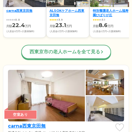
carna西東京田無
ALSOKケアホーム西東
特別養護老人ホーム福寿
京田無
園ひばりが丘
0.0
3.9
3.1
22.4
23.1
8.6
月額
万円
月額
万円
月額
万円
(入居金9万円+介護保険料)
(入居金0万円+介護保険料)
(入居金0万円+介護保険料)
西東京市の老人ホームを全て見る
空室あり
carna西東京田無