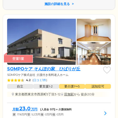
施設の詳細を見る
空室1室
SOMPOケア そんぽの家 ひばりが丘
SOMPOケア株式会社
介護付き有料老人ホーム
4.2
(
口コミ1件
)
自立
要支援1•2
要介護1〜5
認知症可
東京都西東京市西原町5丁目3-12
田無駅
から 徒歩20分
23.0
月額
万円
(入居金
0
円) + 介護保険料
家
17.8
万円
管
5.2
万円
食
0
万円
他
0
万円