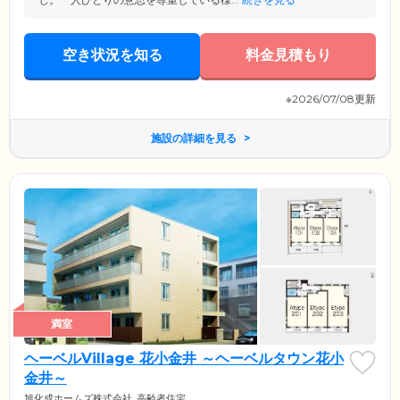
空き状況を知る
料金見積もり
※2026/07/08更新
施設の詳細を見る
満室
ヘーベルVillage 花小金井 ～ヘーベルタウン花小
金井～
旭化成ホームズ株式会社
高齢者住宅