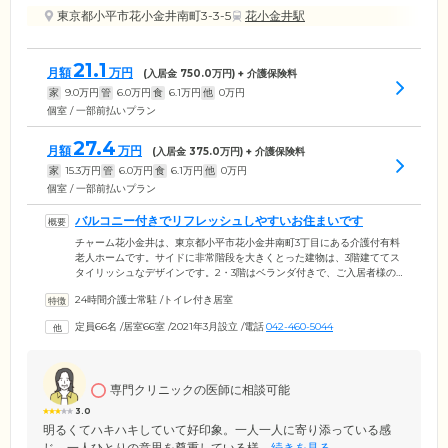
東京都小平市花小金井南町3-3-5
花小金井駅
21.1
月額
万円
(入居金
750.0
万円) + 介護保険料
家
9.0
万円
管
6.0
万円
食
6.1
万円
他
0
万円
個室 / 一部前払いプラン
27.4
月額
万円
(入居金
375.0
万円) + 介護保険料
家
15.3
万円
管
6.0
万円
食
6.1
万円
他
0
万円
個室 / 一部前払いプラン
バルコニー付きでリフレッシュしやすいお住まいです
チャーム花小金井は、東京都小平市花小金井南町3丁目にある介護付有料
老人ホームです。サイドに非常階段を大きくとった建物は、3階建ててス
タイリッシュなデザインです。2・3階はベランダ付きで、ご入居者様の
個室に新鮮な空気をいつでも取り入れていただけます。エントランス付
24時間介護士常駐
/
トイレ付き居室
近に設けたカフェコーナーは、白木のインテリアが落ち着くスペースで
す。ダイニングとともに、ホテルのようなくつろぎ感を演出していま
定員66名
/
居室66室
/
2021年3月設立
/
電話
042-460-5044
す。居室とは気分を変えてお過ごしになりたいとき、ご入居者様同士で
会話を楽しみたいときなど、お気軽にご利用ください。
専門クリニックの医師に相談可能
3.0
明るくてハキハキしていて好印象。一人一人に寄り添っている感
じ。一人ひとりの意思を尊重している様...
続きを見る