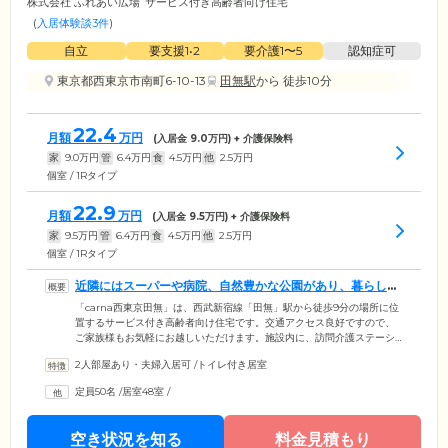
株式会社 ふれあい広場
サービス付き高齢者向け住宅
(
入居体験談3件
)
自立
要支援1•2
要介護1〜5
認知症可
東京都西東京市南町6-10-13
田無駅
から 徒歩10分
22.4
月額
万円
(入居金
9.0
万円) + 介護保険料
家
9.0
万円
管
6.4
万円
食
4.5
万円
他
2.5
万円
個室 / 1Rタイプ
22.9
月額
万円
(入居金
9.5
万円) + 介護保険料
家
9.5
万円
管
6.4
万円
食
4.5
万円
他
2.5
万円
個室 / 1Rタイプ
近隣にはスーパーや病院、自然豊かな公園があり、暮らしや
すい環境です
「carna西東京田無」は、西武新宿線「田無」駅から徒歩9分の場所に位
置するサービス付き高齢者向け住宅です。交通アクセス良好ですので、
ご家族様もお気軽にお越しいただけます。施設内に、訪問介護ステーシ
ョンや訪問看護ステーションを併設。ご入居者様らしくのびのびと生活
2人部屋あり・夫婦入居可
/
トイレ付き居室
を送りながら、必要に応じて介護サービスや生活支援サービスをご利用
いただけます。また「西東京中央総合病院」といった協力医療機関とも
定員50名
/
居室48室
/
連携が取れており、急な体調不良時も適切に対応しますので、ご安心く
ださい。近隣にはスーパーやコンビニ、飲食店、病院や自然豊かな公園
などがあり、暮らしやすい環境が整っています。
空き状況を知る
料金見積もり