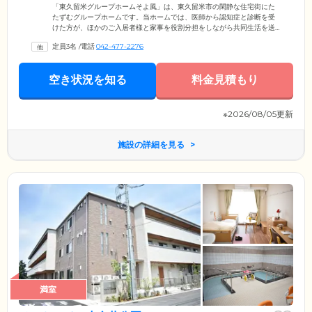
行っています
「東久留米グループホームそよ風」は、東久留米市の閑静な住宅街にた
たずむグループホームです。当ホームでは、医師から認知症と診断を受
けた方が、ほかのご入居者様と家事を役割分担をしながら共同生活を送
っています。24時間体制で介護スタッフが常駐しており、ご入居者様お
定員3名
/
電話
042-477-2276
一人おひとりの気持ちに寄り添いながら日常生活をサポート。また「滝
山病院」といった協力医療機関とも連携が取れているので、安心してお
過ごしいただけます。当ホームは、全国に多数の介護施設を展開する
空き状況を知る
料金見積もり
「株式会社ユニマット リタイアメント・コミュニティ」が運営。介護の
現場で培った豊富なノウハウを活かし、真心こめた介護ケアをお届けし
ます。
※2026/08/05更新
施設の詳細を見る
満室