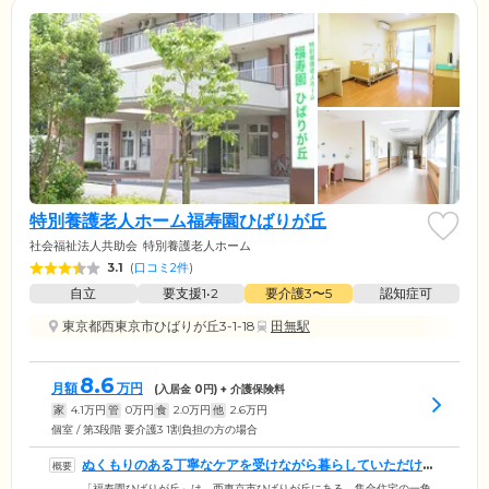
特別養護老人ホーム福寿園ひばりが丘
社会福祉法人共助会
特別養護老人ホーム
3.1
(
口コミ2件
)
自立
要支援1•2
要介護3〜5
認知症可
東京都西東京市ひばりが丘3-1-18
田無駅
8.6
月額
万円
(入居金
0
円) + 介護保険料
家
4.1
万円
管
0
万円
食
2.0
万円
他
2.6
万円
個室 / 第3段階 要介護3 1割負担の方の場合
ぬくもりのある丁寧なケアを受けながら暮らしていただけま
す
「福寿園ひばりが丘」は、西東京市ひばりが丘にある、集合住宅の一角