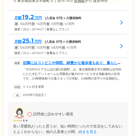
東京都西東京市新町５丁目14-14
田無駅
から 徒歩18分
19.2
月額
万円
(入居金
0
円) + 介護保険料
家
13.6
万円
管
1.5
万円
食
0
万円
他
4.1
万円
2
個室 / 25.2～25.74m
/ 食費なしプラン1
25.1
月額
万円
(入居金
0
円) + 介護保険料
家
13.6
万円
管
1.5
万円
食
5.8
万円
他
4.1
万円
2
個室 / 25.2～25.74m
/ 食費ありプラン
近隣にはコンビニや病院、緑豊かな遊歩道もあり、暮らしや
すい環境です
「SOMPOケアそんぽの家S武蔵野」は、東京都西東京市の閑静な住宅街
にたたずむアットホームな雰囲気が魅力のサービス付き高齢者向け住宅
です。24時間体制で介護スタッフが常駐。24時間の見守りや定期的な安
否確認、緊急時の対応など日常生活のサポートを行っています。また、
トイレ付き居室
介護が必要になった場合は、介護サービスを受けることができますの
で、安心してお過ごしいただけます。近隣には、コンビニやホームセン
2012年11月設立
/
ター、飲食店、病院があり、暮らしやすい環境です。また、緑豊かな遊
歩道や小金井公園も近く、外の澄んだ空気に触れながらのんびりとお散
歩をお楽しみいただけます。
訪問者に訪れやすい環境
3.4
良い雰囲気だったと思うが、短い時間だったので生活をしてみない
とよくわからない。他の入居者との関...
続きを見る