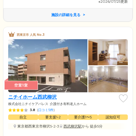
※2026/07/25更新
施設の詳細を見る
西東京市 人気 No.3
空室1室
ニチイホーム西武柳沢
株式会社ニチイケアパレス
介護付き有料老人ホーム
3.8
(
口コミ5件
)
自立
要支援1•2
要介護1〜5
認知症可
東京都西東京市柳沢5-2-3
西武柳沢駅
から 徒歩5分