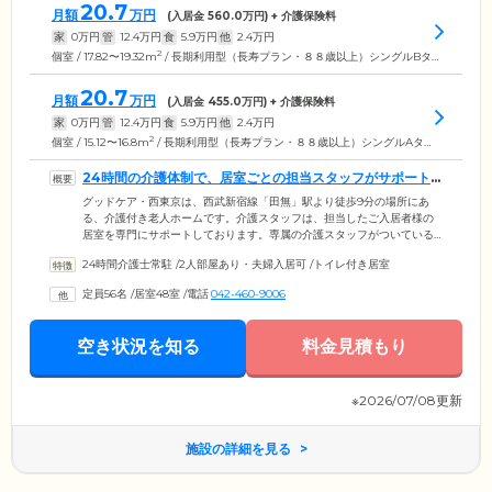
20.7
月額
万円
(入居金
560.0
万円) + 介護保険料
家
0
万円
管
12.4
万円
食
5.9
万円
他
2.4
万円
2
個室 / 17.82〜19.32m
/ 長期利用型（長寿プラン・８８歳以上）シングルBタイプ
20.7
月額
万円
(入居金
455.0
万円) + 介護保険料
家
0
万円
管
12.4
万円
食
5.9
万円
他
2.4
万円
2
個室 / 15.12〜16.8m
/ 長期利用型（長寿プラン・８８歳以上）シングルAタイプ
24時間の介護体制で、居室ごとの担当スタッフがサポート
します
グッドケア・西東京は、西武新宿線「田無」駅より徒歩9分の場所にあ
る、介護付き老人ホームです。介護スタッフは、担当したご入居者様の
居室を専門にサポートしております。専属の介護スタッフがついている
ため、自然と信頼関係が深まり、手厚いサポートが可能に。さらに当施
24時間介護士常駐
/
2人部屋あり・夫婦入居可
/
トイレ付き居室
設のケアプランは、担当の介護スタッフと連携しています。ケアプラン
を作成の際は、ケアマネージャーの専門的な意見と担当スタッフの意見
定員56名
/
居室48室
/
電話
042-460-9006
はもちろん、ご家族様のお気持ちやご意見も取り入れています。できあ
がったケアプランをもとに担当スタッフが責任をもってご入居者様をサ
ポートいたしますので、安心してお任せください。
空き状況を知る
料金見積もり
※2026/07/08更新
施設の詳細を見る