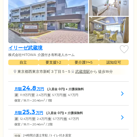
イリーゼ武蔵境
株式会社HITOWA
介護付き有料老人ホーム
自立
要支援1•2
要介護1〜5
認知症可
東京都西東京市新町３丁目５−５
武蔵境駅
から 徒歩18分
24.8
月額
万円
(入居金
0
円) + 介護保険料
家
11.9
万円
管
2.4
万円
食
5.7
万円
他
4.7
万円
2
個室 / 18.11～20.46m
/ 1階
25.3
月額
万円
(入居金
0
円) + 介護保険料
家
12.4
万円
管
2.4
万円
食
5.7
万円
他
4.7
万円
2
個室 / 18.11～20.46m
/ 2階
24時間介護士常駐
/
トイレ付き居室