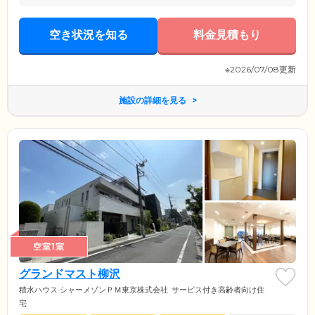
空き状況を知る
料金見積もり
※2026/07/08更新
施設の詳細を見る
空室1室
グランドマスト柳沢
積水ハウス シャーメゾンＰＭ東京株式会社
サービス付き高齢者向け住
宅