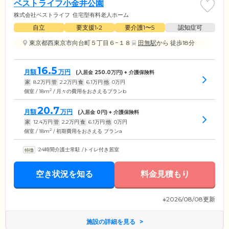
ベストライフ小金井公園
株式会社ベストライフ
住宅型有料老人ホーム
自立
要支援1•2
要介護1〜5
認知症可
東京都西東京市向台町５丁目６−１８
田無駅
から 徒歩18分
16.5
月額
万円
(入居金
250.0
万円) + 介護保険料
家
8.2
万円
管
2.2
万円
食
6.1
万円
他
0
万円
2
個室 / 18m
/ 月々の費用をおさえるプランb
20.7
月額
万円
(入居金
0
円) + 介護保険料
家
12.4
万円
管
2.2
万円
食
6.1
万円
他
0
万円
2
個室 / 18m
/ 初期費用をおさえる プランa
24時間介護士常駐
/
トイレ付き居室
空き状況を知る
料金見積もり
※2026/08/08更新
施設の詳細を見る