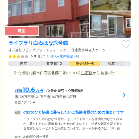
満室
ライブラリ白石はな弐号館
株式会社リビングプラットフォームケア
住宅型有料老人ホーム
3.0
(
口コミ1件
/
入居体験談1件
)
自立
要支援1•2
要介護1〜5
認知症可
北海道札幌市白石区北郷二条5-5-10
白石駅
から 徒歩6分
10.6
月額
万円
(入居金
0
円) + 介護保険料
家
3.6
万円
管
2.4
万円
食
4.5
万円
他
0
万円
個室 / プランA
のびのびと快適に暮らしたいご高齢者様のための住まいです
「ライブラリ白石はな弐号館」は、アットホームな雰囲気のなかで穏や
かに暮らしたいご高齢者様のための住まいです。快適な日常生活を支え
る充実したサービスをご用意しています。ホームがあるのは、JR「白
石」駅からわずか500メートルの好立地。日用品などのお買い物や、ご家
24時間介護士常駐
族様・ご友人様のご来訪にとても便利な環境が魅力です。そんな環境の