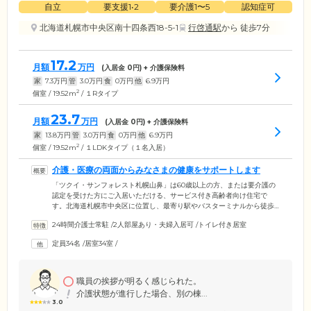
自立
要支援1•2
要介護1〜5
認知症可
北海道札幌市中央区南十四条西18-5-1
行啓通駅
から 徒歩7分
17.2
月額
万円
(入居金
0
円) + 介護保険料
家
7.3
万円
管
3.0
万円
食
0
万円
他
6.9
万円
2
個室 / 19.52m
/ １Rタイプ
23.7
月額
万円
(入居金
0
円) + 介護保険料
家
13.8
万円
管
3.0
万円
食
0
万円
他
6.9
万円
2
個室 / 19.52m
/ １LDKタイプ（１名入居）
介護・医療の両面からみなさまの健康をサポートします
「ツクイ・サンフォレスト札幌山鼻」は60歳以上の方、または要介護の
認定を受けた方にご入居いただける、サービス付き高齢者向け住宅で
す。北海道札幌市中央区に位置し、最寄り駅やバスターミナルから徒歩
10分圏内でアクセス抜群。定期的な安否確認や生活相談、管理サービ
24時間介護士常駐
/
2人部屋あり・夫婦入居可
/
トイレ付き居室
ス、24時間体制での緊急時対応といった幅広いサービスをご提供してい
ます。経験豊富なコンシェルジュや各専門分野のスタッフがみなさまの
定員34名
/
居室34室
/
ご要望やご相談に対し、介護・医療の両面から迅速にご対応。緊急時に
は地域の協力医療機関と連携し、24時間体制でみなさまの健康をサポー
トいたします。
職員の挨拶が明るく感じられた。
介護状態が進行した場合、別の棟...
3.0