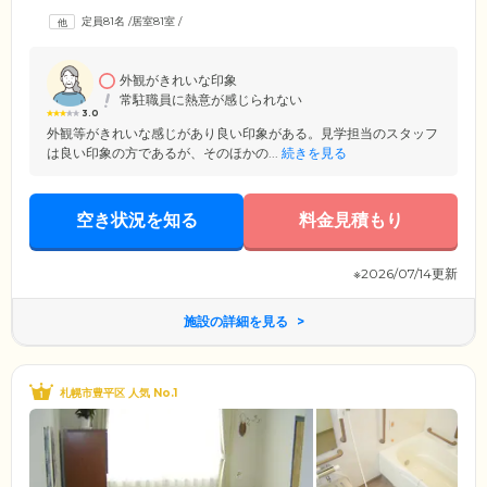
薬の飲み忘れや紛失が多い方には「お薬カレンダー」を活用するなど、
定員81名
/
居室81室
/
お一人おひとりの生活スタイルに合わせて適切なケアをご提案させてい
ただきます。また、糖尿病の方へのインスリン注射や褥瘡(床ずれ)のケア
なども安心してお任せください。
外観がきれいな印象
常駐職員に熱意が感じられない
3.0
外観等がきれいな感じがあり良い印象がある。見学担当のスタッフ
は良い印象の方であるが、そのほかの...
続きを見る
空き状況を知る
料金見積もり
※2026/07/14更新
施設の詳細を見る
札幌市豊平区 人気 No.1