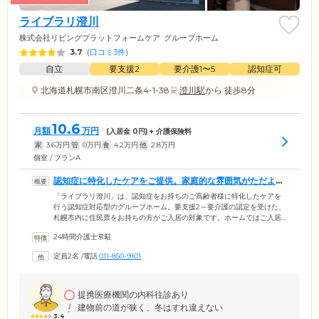
ライブラリ澄川
株式会社リビングプラットフォームケア
グループホーム
3.7
(
口コミ3件
)
自立
要支援2
要介護1〜5
認知症可
北海道札幌市南区澄川二条4-1-38
澄川駅
から 徒歩8分
10.6
月額
万円
(入居金
0
円) + 介護保険料
家
3.6
万円
管
0
万円
食
4.2
万円
他
2.8
万円
個室 / プランA
認知症に特化したケアをご提供。家庭的な雰囲気がただよう
ホームです
「ライブラリ澄川」は、認知症をお持ちのご高齢者様に特化したケアを
行う認知症対応型のグループホーム。要支援2～要介護の認定を受けた、
札幌市内に住民票をお持ちの方がご入居の対象です。ホームではご入居
者様を少人数のグループに分け、専任のケアスタッフを配置する「ユニ
24時間介護士常駐
ット型」を採用。これにより、24時間体制の見守りときめ細やかなケア
のご提供を実現しています。少人数での暮らしはご入居者様にとって
定員2名
/
電話
011-850-9101
も、新しい人間関係が構築しやすく安心です。家族のようにあたたかな
スタッフに囲まれ、住み慣れた地域で穏やかな毎日をお過ごしいただけ
ます。
提携医療機関の内科往診あり
建物前の道が狭く、冬はすれ違えない
3.4