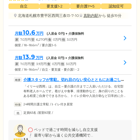
自立
要支援1•2
要介護1〜5
認知症可
北海道札幌市豊平区西岡三条13-7-10
真駒内駅
から 徒歩19分
10.6
月額
万円
(入居金
0
円) + 介護保険料
家
7.0
万円
管
6,270
円
食
0
万円
他
3.0
万円
2
個室 / 18~18.6m
/ 要介護3~5
13.9
月額
万円
(入居金
0
円) + 介護保険料
家
7.0
万円
管
3.9
万円
食
0
万円
他
3.0
万円
2
個室 / 18~18.6m
/ 自立・要支援・要介護1・2
介護スタッフが常駐。切れ目のない安心とともにお過ごしい
ただけます
「イリーゼ西岡」は、自立～要介護の方までご入居いただける、住宅型
有料老人ホームです。着がえや食事、排泄動作など、身の回りのことを
ある程度ご自身でできる方から、トイレ介助や入浴介助など日常的に介
護サポートを必要とする方まで、ご入居者様それぞれの生活スタイルで
24時間介護士常駐
/
トイレ付き居室
お過ごしいただける環境。常に切れ目のない「安心感」をご提供するた
め、介護スタッフは24時間365日常駐しています。さらに、ご家族様が特
定員83名
/
居室83室
/
に心配される夜間時には、ご希望や身体状況に応じて居室訪室するな
ど、ご入居者とご家族がともに安心して暮らせるような体制を整えてお
ります。
ベッドで過ごす時間を減らし自立支援
最寄り駅から遠く公共交通機関で...
3.6