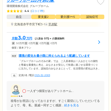
グループホームのぞみの家
環境開発株式会社
グループホーム
4.4
(
口コミ1件
)
自立
要支援2
要介護1〜5
認知症可
北海道赤平市宮下町3-1
平岸駅
3.0
月額
万円
(入居金
0
円) + 介護保険料
家
3.0
万円
管
0
万円
食
0
万円
他
0
万円
個室 / 基本プラン
環境の変化を最小限に抑えられるよう配慮しています
「グループホームのぞみの家」では、ご入居者様お一人おひとりの個性
と尊厳を最優先に考え、みなさまが安心して快適に過ごせる環境づくり
に注力しています。認知症のみなさまにとって、生活環境の変化は大き
なストレスになり得ます。そのため、私たちは環境の変化を最小限に抑
定員2名
/
電話
0125-32-2003
え、移り住むプロセスをできるだけスムーズにするよう努力していま
す。また、ご入居者様のこれまでの生活史を尊重し、生活様式を大きく
変えずに、精神的な安定を保つためのサポートを大切にしています。さ
らに、居心地のよさと安心感を感じながらお過ごしいただけるよう、生
一人ずつ個室がありアットホーム...
活のなかでのサポートやコミュニケーションを通じて、「馴染みの関
係」づくりを行っています。
4.4
祖母がお世話になっておりますが、すごく親切にしていただいてる
ようで、母、私、親戚一同すごく感謝...
続きを見る