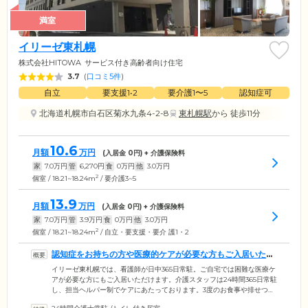
満室
イリーゼ東札幌
株式会社HITOWA
サービス付き高齢者向け住宅
3.7
(
口コミ5件
)
自立
要支援1•2
要介護1〜5
認知症可
北海道札幌市白石区菊水九条4-2-8
東札幌駅
から 徒歩11分
10.6
月額
万円
(入居金
0
円) + 介護保険料
家
7.0
万円
管
6,270
円
食
0
万円
他
3.0
万円
2
個室 / 18.21~18.24m
/ 要介護3~5
13.9
月額
万円
(入居金
0
円) + 介護保険料
家
7.0
万円
管
3.9
万円
食
0
万円
他
3.0
万円
2
個室 / 18.21~18.24m
/ 自立・要支援・要介 護1・2
認知症をお持ちの方や医療的ケアが必要な方もご入居いただ
けます
イリーゼ東札幌では、看護師が日中365日常駐。ご自宅では困難な医療ケ
アが必要な方にもご入居いただけます。介護スタッフは24時間365日常駐
し、担当ヘルパー制でケアにあたっております。3度のお食事や排せつ、
入浴の介助をはじめ、起床から就寝まで手厚くサポート。介護度の高い