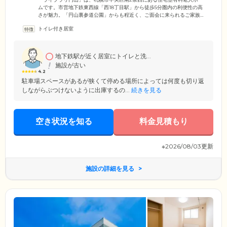
ムです。市営地下鉄東西線「西18丁目駅」から徒歩5分圏内の利便性の高
さが魅力。「円山裏参道公園」からも程近く、ご面会に来られるご家族
様やご友人様からも好評の立地です。敷地内に駐車場も完備しています
トイレ付き居室
ので、ぜひお気軽にお立ち寄りください。当ホームでは、 ご入居者様・
ご家族様の金銭的負担を最小限に抑えていただけるよう、一般的に施設
入居時にかかる入居金はいただいていません。便利な立地とバリアフリ
ー構造の快適な住まいで、新生活をお楽しみください。
地下鉄駅が近く居室にトイレと洗...
施設が古い
4.2
駐車場スペースがあるが狭くて停める場所によっては何度も切り返
しながらぶつけないように出庫するの...
続きを見る
空き状況を知る
料金見積もり
※2026/08/03更新
施設の詳細を見る