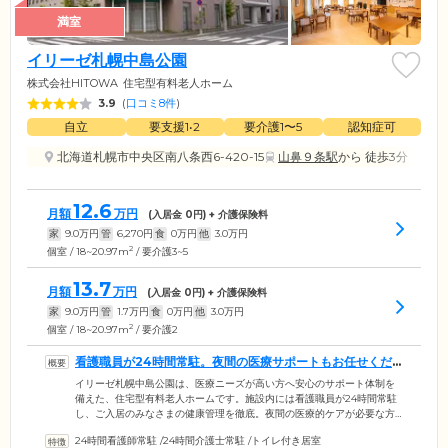
満室
イリーゼ札幌中島公園
株式会社HITOWA
住宅型有料老人ホーム
3.9
(
口コミ8件
)
自立
要支援1•2
要介護1〜5
認知症可
北海道札幌市中央区南八条西6-420-15
山鼻９条駅
から 徒歩3分
12.6
月額
万円
(入居金
0
円) + 介護保険料
家
9.0
万円
管
6,270
円
食
0
万円
他
3.0
万円
2
個室 / 18~20.97m
/ 要介護3~5
13.7
月額
万円
(入居金
0
円) + 介護保険料
家
9.0
万円
管
1.7
万円
食
0
万円
他
3.0
万円
2
個室 / 18~20.97m
/ 要介護2
看護職員が24時間常駐。夜間の医療サポートもお任せくだ
さい
イリーゼ札幌中島公園は、医療ニーズが高い方へ安心のサポート体制を
備えた、住宅型有料老人ホームです。施設内には看護職員が24時間常駐
し、ご入居のみなさまの健康管理を徹底。夜間の医療的ケアが必要な方
でも、安心してお任せいただける環境です。日々のバイタルチェックは
24時間看護師常駐
/
24時間介護士常駐
/
トイレ付き居室
もちろん、水分摂取の促しから服薬管理まで、責任をもってご対応。お