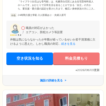
ームです
「ライブラリ白石はな壱号館」は、札幌市白石区にある住宅型有料老人
ホームです。おひとりで日常生活を送ることができる「自立」の方か
ら、要支援・要介護の認定を受けた方まで、幅広い身体状況の方にご入
居いただけます。ご入居者様のプライベート空間である居室は、収納を
24時間介護士常駐
/
2人部屋あり・夫婦入居可
完備した広い個室をご用意しました。ベッドや机などの家具を配置して
も十分な余裕がある明るいお部屋で、のびのびとお過ごしください。ま
た、経済的な負担を少しでも軽減できるよう、高額な入居金は不要とし
ています。月々の利用料金もリーズナブルに設定していますので、費用
職員の対応がよかった
面でお悩みの方もぜひ一度ご相談ください。
エアコン、防犯カメラ等設置
3.2
外観は気にならなかったが年数が経っているせいか若干清潔感に欠
けるように思えた。しかし職員の対応...
続きを見る
空き状況を知る
料金見積もり
※2026/08/03更新
施設の詳細を見る