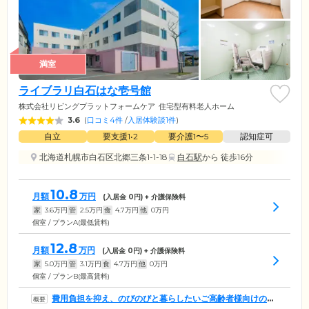
満室
ライブラリ白石はな壱号館
株式会社リビングプラットフォームケア
住宅型有料老人ホーム
3.6
(
口コミ4件
/
入居体験談1件
)
自立
要支援1•2
要介護1〜5
認知症可
北海道札幌市白石区北郷三条1-1-18
白石駅
から 徒歩16分
10.8
月額
万円
(入居金
0
円) + 介護保険料
家
3.6
万円
管
2.5
万円
食
4.7
万円
他
0
万円
個室 / プランA(最低賃料)
12.8
月額
万円
(入居金
0
円) + 介護保険料
家
5.0
万円
管
3.1
万円
食
4.7
万円
他
0
万円
個室 / プランB(最高賃料)
費用負担を抑え、のびのびと暮らしたいご高齢者様向けのホ