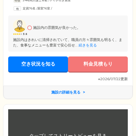
24時間介護士常駐
/
トイレ付き居室
方も、安心してお過ごしください。認知症をお持ちの方にも、おだやか
な毎日を過ごせるように、その方に合わせたきめ細やかなサポートをご
定員76名
/
居室76室
/
提供。また、リハビリをご希望の方には、グループ会社KEiROWがご訪
問し、機能訓練やマッサージをいたします。
施設内の雰囲気が良かった。
3.6
施設内はきれいに清掃されていて、職員の方々雰囲気も明るく、ま
た、食事なメニューも豊富で安心任せ...
続きを見る
空き状況を知る
料金見積もり
※2026/07/22更新
施設の詳細を見る