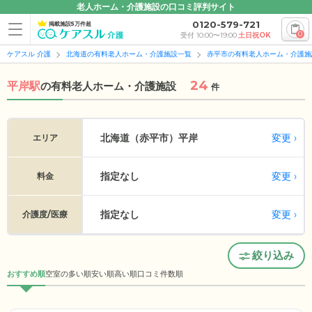
老人ホーム・介護施設の口コミ評判サイト
0120-579-721
掲載施設5万件超
0
受付 10:00〜19:00
土日祝OK
ケアスル 介護
北海道の有料老人ホーム・介護施設一覧
赤平市の有料老人ホーム・介護施
24
平岸駅
の
有料老人ホーム・介護施設
件
変更
北海道（赤平市）
平岸
エリア
指定なし
変更
料金
指定なし
変更
介護度/医療
絞り込み
おすすめ順
空室の多い順
安い順
高い順
口コミ件数順