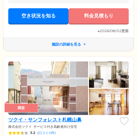
空き状況を知る
料金見積もり
※2026/08/02更新
施設の詳細を見る
満室
ツクイ・サンフォレスト札幌山鼻
株式会社ツクイ
サービス付き高齢者向け住宅
3.2
(
口コミ4件
)