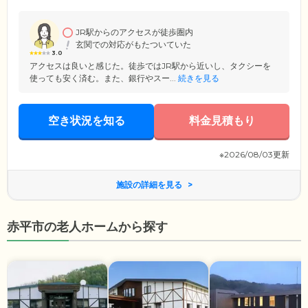
もとでよりイキイキとお過ごしいただけるよう、ご入居者様のプライベ
ート空間である居室は、十分な広さの個室をご用意しました。ご自分だ
けの空間で、ほかのご入居者様の目を気にすることなくゆったりとおく
JR駅からのアクセスが徒歩圏内
つろぎください。
玄関での対応がもたついていた
3.0
アクセスは良いと感じた。徒歩ではJR駅から近いし、タクシーを
使っても安く済む。また、銀行やスー...
続きを見る
空き状況を知る
料金見積もり
※2026/08/03更新
施設の詳細を見る
赤平市の老人ホームから探す