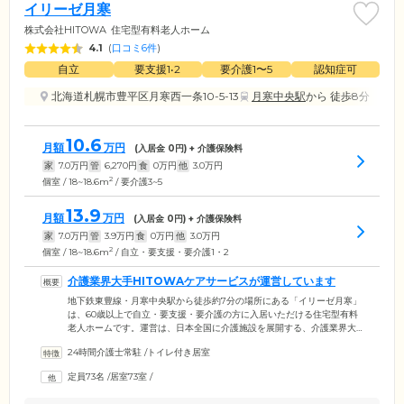
イリーゼ月寒
株式会社HITOWA
住宅型有料老人ホーム
4.1
(
口コミ6件
)
自立
要支援1•2
要介護1〜5
認知症可
北海道札幌市豊平区月寒西一条10-5-13
月寒中央駅
から 徒歩8分
10.6
月額
万円
(入居金
0
円) + 介護保険料
家
7.0
万円
管
6,270
円
食
0
万円
他
3.0
万円
2
個室 / 18~18.6m
/ 要介護3~5
13.9
月額
万円
(入居金
0
円) + 介護保険料
家
7.0
万円
管
3.9
万円
食
0
万円
他
3.0
万円
2
個室 / 18~18.6m
/ 自立・要支援・要介護1・2
介護業界大手HITOWAケアサービスが運営しています
地下鉄東豊線・月寒中央駅から徒歩約7分の場所にある「イリーゼ月寒」
は、60歳以上で自立・要支援・要介護の方に入居いただける住宅型有料
老人ホームです。運営は、日本全国に介護施設を展開する、介護業界大
手HITOWAケアサービス株式会社。培った介護ノウハウを生かした、高
24時間介護士常駐
/
トイレ付き居室
品質なケアが強みです。施設には介護スタッフが24時間365日常駐、ご入
居者様のバイタルチェックなど日々の健康管理は、日中常勤の看護師が
定員73名
/
居室73室
/
担当します。介護度が重い方、徘徊などご自宅では介護をするのが難し
い認知症の方も、ぜひ一度ご相談ください。