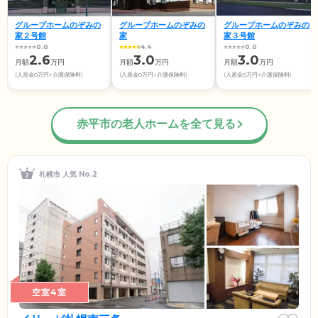
グループホームのぞみの
グループホームのぞみの
グループホームのぞみの
家２号館
家
家３号館
0.0
4.4
0.0
2.6
3.0
3.0
月額
万円
月額
万円
月額
万円
(入居金0万円+介護保険料)
(入居金0万円+介護保険料)
(入居金0万円+介護保険料)
赤平市の老人ホームを全て見る
札幌市 人気 No.2
空室4室