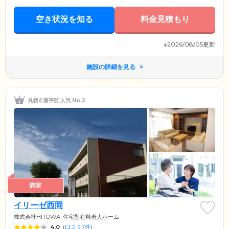
空き状況を知る
料金見積もり
※2026/08/05更新
施設の詳細を見る
札幌市豊平区 人気 No.2
満室
イリーゼ西岡
株式会社HITOWA
住宅型有料老人ホーム
4.0
(
口コミ7件
)