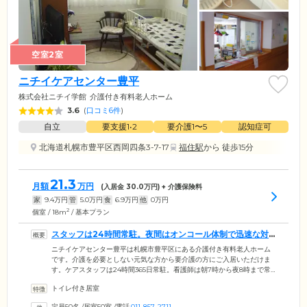
空室2室
ニチイケアセンター豊平
株式会社ニチイ学館
介護付き有料老人ホーム
3.6
(
口コミ6件
)
自立
要支援1•2
要介護1〜5
認知症可
北海道札幌市豊平区西岡四条3-7-17
福住駅
から 徒歩15分
21.3
月額
万円
(入居金
30.0
万円) + 介護保険料
家
9.4
万円
管
5.0
万円
食
6.9
万円
他
0
万円
2
個室 / 18m
/ 基本プラン
スタッフは24時間常駐。夜間はオンコール体制で迅速な対
応が可能です
ニチイケアセンター豊平は札幌市豊平区にある介護付き有料老人ホーム
です。介護を必要としない元気な方から要介護の方にご入居いただけま
す。ケアスタッフは24時間365日常駐。看護師は朝7時から夜8時まで常
駐し、ご入居者様の毎日の健康を管理しています。医療体制面では協力
トイレ付き居室
医の定期的な往診や、お一人おひとりのお体に合わせた機能訓練、協力
医療機関での無料の診察・送迎などの体制を整えています。また、夜間
定員50名
/
居室50室
/
電話
011-857-2711