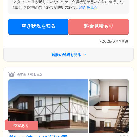
スタッフの手が足りていないのか、介護状態が悪い方向に進行した
場合、別の棟の専門施設か他所の施設...
続きを見る
空き状況を知る
料金見積もり
※2026/07/17更新
施設の詳細を見る
赤平市 人気 No.2
空室あり