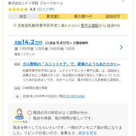
株式会社ニチイ学館
グループホーム
4.2
(
口コミ1件
)
自立
要支援2
要介護1〜5
認知症可
北海道札幌市豊平区平岸二条2-2-24
豊平公園駅
から 徒歩9分
14.2
月額
万円
(入居金
15.8
万円) + 介護保険料
家
7.9
万円
管
1.1
万円
食
3.9
万円
他
1.3
万円
個室 / プランA
少人数制の「ユニットケア」で、家族のようなあたたかい生
活をお届けします
札幌市豊平区平岸にある「ニチイケアセンター豊平公園」は、認知症と
診断されたご高齢の方々が、住み慣れた地域で安心して暮らしていただ
くためのお住まいです。当ホームでは、最大9名のご入居者様と認知症ケ
ア専門のスタッフがひとつのグループとなり、共同生活を送る「ユニッ
24時間介護士常駐
トケア」を実施。少人数制のため、スタッフの目が行き届きやすく、お
一人おひとりに寄り添ったサポートが魅力です。ご家庭のようなあたた
定員1名
/
2009年10月設立
/
電話
011-820-4061
かい雰囲気のなか、みなさまにはできる範囲で、お食事の準備や掃除、
洗濯などの家事をお手伝いいただいております。日常生活を楽しみなが
らご自身の役割をこなしていくことにより脳を刺激。認知症の進行緩和
を目指しています。
職員の方の対応がよく説明が分か...
散歩や体操、歌の時間が欲しいです。
4.2
散歩を時々してもらいたいです。一階のアンモニア臭が気になりま
した。リビングが近いので。食事もそ...
続きを見る