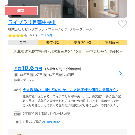
満室
ライブラリ月寒中央Ⅱ
株式会社リビングプラットフォームケア
グループホーム
3.5
(
口コミ2件
)
自立
要支援2
要介護1〜5
認知症可
北海道札幌市豊平区月寒東三条9-1-10
月寒中央駅
から 徒歩10分
10.6
月額
万円
(入居金
0
円) + 介護保険料
家
3.6
万円
管
0
万円
食
4.2
万円
他
2.8
万円
個室 / プランA
少人数制の共同生活のなか、ご入居者様の個性に最適なケア
をご提供します
札幌市豊平区にある「ライブラリ月寒中央Ⅱ」は、要支援2・要介護の認
定を受け、認知症と診断された方々のための住まいです。当ホームでは
ご入居者様によって異なる認知症の症状に寄り添うため、専門のスタッ
フのもと、少人数制の共同生活を営む「ユニットケア」を採用していま
24時間介護士常駐
/
トイレ付き居室
す。スタッフはご入居者様それぞれの個性を見極め、お食事の支度や洗
濯、掃除などからお一人おひとりに最適な家事を役割分担。暮らしのな
定員2名
/
電話
011-595-8510
かでご自身の役割をしっかりとこなしながら、身体機能を活用していく
ことにより、認知症の進行緩和を目指しています。そのほか全18室のお
部屋は個室をご用意。プライベートな時間もしっかりと確保していただ