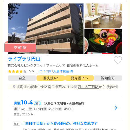
空室1室
ライブラリ円山
株式会社リビングプラットフォームケア
住宅型有料老人ホーム
3.6
(
口コミ9件
/
入居体験談1件
)
自立
要支援1•2
要介護1〜5
認知症可
北海道札幌市中央区南二条西20-1-12
西１８丁目駅
から 徒歩5分
10.4
月額
万円
(入居金
7.2
万円) + 介護保険料
家
3.6
万円
管
1.4
万円
食
4.5
万円
他
8,800
円
個室 / プランA
「西18丁目駅」から徒歩5分の、便利な立地です
「ライブラリ円山」は、札幌市中央区南2条西にある住宅型有料老人ホー