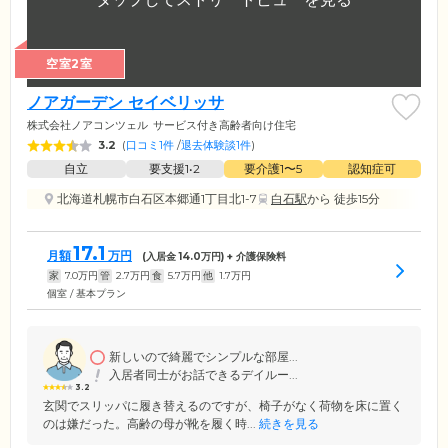
空室2室
ノアガーデン セイベリッサ
株式会社ノアコンツェル
サービス付き高齢者向け住宅
3.2
(
口コミ1件
/
退去体験談1件
)
自立
要支援1•2
要介護1〜5
認知症可
北海道札幌市白石区本郷通1丁目北1-7
白石駅
から 徒歩15分
17.1
月額
万円
(入居金
14.0
万円) + 介護保険料
家
7.0
万円
管
2.7
万円
食
5.7
万円
他
1.7
万円
個室 / 基本プラン
新しいので綺麗でシンプルな部屋...
入居者同士がお話できるデイルー...
3.2
玄関でスリッパに履き替えるのですが、椅子がなく荷物を床に置く
のは嫌だった。高齢の母が靴を履く時...
続きを見る