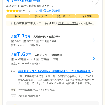
イリーゼ札幌南三条
株式会社HITOWA
住宅型有料老人ホーム
4.0
(
口コミ12件
/
退去体験談1件
)
自立
要支援1•2
要介護1〜5
認知症可
北海道札幌市中央区南三条西1-10
中央区役所前駅
から 徒歩4分
11.1
月額
万円
(入居金
0
円) + 介護保険料
家
9.0
万円
管
5,720
円
食
0
万円
他
1.5
万円
2
個室 / 18~19.2m
/ 要介護5
11.6
月額
万円
(入居金
0
円) + 介護保険料
家
9.0
万円
管
5,720
円
食
0
万円
他
2.0
万円
2
個室 / 18~19.2m
/ 要介護4
介護スタッフがきめ細かくお声掛がけし、ご入居者様を見守
ります
イリーゼ札幌南三条では、介護に関する専門技術を持ったスタッフが24
時間365日常駐し、ご入居者様お一人おひとりのお体の状態に合わせたサ
ポートを行っています。1日7～8回のお声がけを実施しており、夜間はご
要望に応じて2時間ごとに訪室。安全を確認いたします。看護師も日中は
24時間介護士常駐
/
トイレ付き居室
365日常駐し、日常の健康管理や医療的ケアを行いますので、安心してお
過ごしください。また、連携している医療機関と個別の契約を結んでい
定員95名
/
居室95室
/
ただくことで、訪問診療や、訪問歯科診療をご利用になれます。さら
に、グループ会社KEiROWの歩行訓練やマッサージなども、ご希望に応
じてご利用いただくことが可能です。