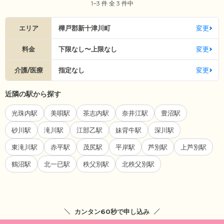
1~3 件 全 3 件中
エリア
樺戸郡新十津川町
変更
料金
下限なし〜上限なし
変更
介護/医療
指定なし
変更
近隣の駅から探す
光珠内駅
美唄駅
茶志内駅
奈井江駅
豊沼駅
砂川駅
滝川駅
江部乙駅
妹背牛駅
深川駅
東滝川駅
赤平駅
茂尻駅
平岸駅
芦別駅
上芦別駅
鶴沼駅
北一已駅
秩父別駅
北秩父別駅
カンタン60秒で申し込み