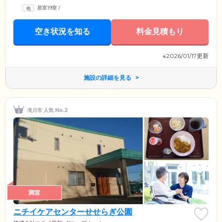
居室19室
/
空き状況を知る
料金見積もり
※2026/01/17更新
施設の詳細を見る
滝川市 人気 No.2
満室
ニチイケアセンターせせらぎ公園