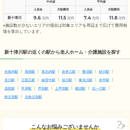
中央値
平均値
入居金
月額費用
入居金
月額費用
9.6
11.5
7.4
11.8
新十津川
万円
万円
万円
万円
※施設数が少ないエリアの場合は対象エリアを周辺まで広げて費用相
場を算出しています。
新十津川駅の近くの駅から老人ホーム・介護施設を探す
光珠内駅
美唄駅
茶志内駅
奈井江駅
豊沼駅
砂川駅
滝川駅
江部乙駅
妹背牛駅
深川駅
東滝川駅
赤平駅
茂尻駅
平岸駅
芦別駅
上芦別駅
鶴沼駅
北一已駅
秩父別駅
北秩父別駅
こんなお悩みございませんか