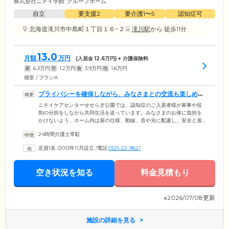
株式会社ニチイ学館
グループホーム
自立
要支援2
要介護1〜5
認知症可
北海道滝川市中島町１丁目１６−２
滝川駅
から 徒歩11分
13.0
月額
万円
(入居金
12.6
万円) + 介護保険料
家
6.3
万円
管
1.2
万円
食
3.9
万円
他
1.6
万円
個室 / プランA
プライバシーを確保しながら、みなさまとの交流も楽しめる
住まいです
ニチイケアセンターせせらぎ公園では、認知症のご入居者様が家事や役
割の分担をしながら共同生活を送っています。みなさまのお体に負担を
かけないよう、ホーム内は扉の仕様、動線、音や光に配慮し、安全と居
心地のよさを追求した設計。生活の拠点となるお部屋は、おひとりでゆ
24時間介護士常駐
っくりとくつろげる個室をご用意しました。お部屋を1歩出ると、共有ス
ペースであるリビング兼食堂がございます。ほかのご入居者様とのおし
定員1名
/
2013年11月設立
/
電話
0125-22-9621
ゃべりや趣味など、思い思いのひとときをお過ごしください。当ホーム
はお一人おひとりの生活リズムを大切にしながら「ご自分らしく」毎日
を送れる住まいです。
空き状況を知る
料金見積もり
※2026/07/08更新
施設の詳細を見る