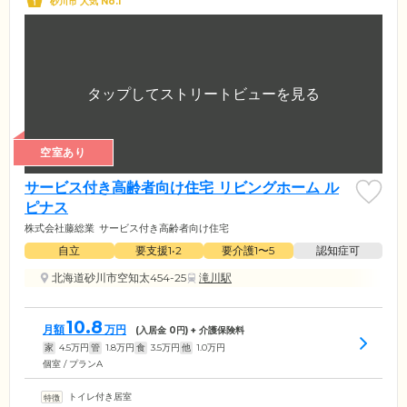
砂川市 人気 No.1
空室あり
サービス付き高齢者向け住宅 リビングホーム ル
ピナス
株式会社藤総業
サービス付き高齢者向け住宅
自立
要支援1•2
要介護1〜5
認知症可
北海道砂川市空知太454-25
滝川駅
10.8
月額
万円
(入居金
0
円) + 介護保険料
家
4.5
万円
管
1.8
万円
食
3.5
万円
他
1.0
万円
個室 / プランA
トイレ付き居室