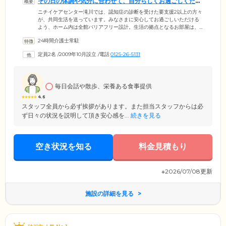
その日の体調や気分に合わせて、自分らしくお過ごしくださ
い
ニチイケアセンター滝川では、認知症の診断を受けた要支援2以上の方々
が、共同生活を送っています。みなさまに安心してお過ごしいただける
よう、ホーム内は全館バリアフリー設計。生活の拠点となるお部屋は、
周囲の目を気にせずくつろげる個室をご用意しました。共有スペースで
24時間介護士常駐
あるリビング兼食堂では、TV鑑賞やおしゃべりなど思い思いのひととき
をお過ごしください。さらに当ホームには自由に使える畳のお部屋を備
定員2名
/
2009年10月設立
/
電話
0125-26-5131
えております。落ち着いてくつろぎたい気分の際、ぜひご活用くださ
い。入浴は介助される方の安全と快適性を最優先し、二方向からの介助
が行えるユニットバスを設置。介護度が上がっても、安心して清潔を保
っていただけます。
毎日会話や散歩、栄養ある食事提供
4.6
スタッフ全員から必ず挨拶があります。また担当スタッフからは必
ず日々の状況を説明して頂き安心感を...
続きを見る
空き状況を知る
料金見積もり
※2026/07/08更新
施設の詳細を見る