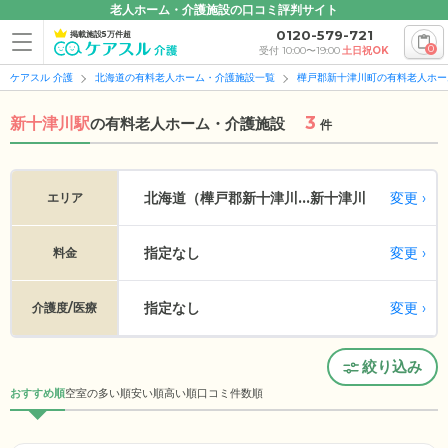
老人ホーム・介護施設の口コミ評判サイト
0120-579-721
掲載施設5万件超
0
受付 10:00〜19:00
土日祝OK
ケアスル 介護
北海道の有料老人ホーム・介護施設一覧
樺戸郡新十津川町の有料老人ホー
3
新十津川駅
の
有料老人ホーム・介護施設
件
変更
北海道（樺戸郡新十津川...
新十津川
エリア
指定なし
変更
料金
指定なし
変更
介護度/医療
絞り込み
おすすめ順
空室の多い順
安い順
高い順
口コミ件数順