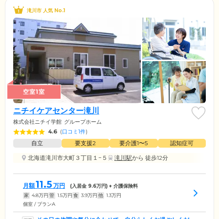
滝川市 人気 No.1
空室1室
ニチイケアセンター滝川
株式会社ニチイ学館
グループホーム
4.6
(
口コミ1件
)
自立
要支援2
要介護1〜5
認知症可
北海道滝川市大町３丁目１−５
滝川駅
から 徒歩12分
11.5
月額
万円
(入居金
9.6
万円) + 介護保険料
家
4.8
万円
管
1.5
万円
食
3.9
万円
他
1.3
万円
個室 / プランA