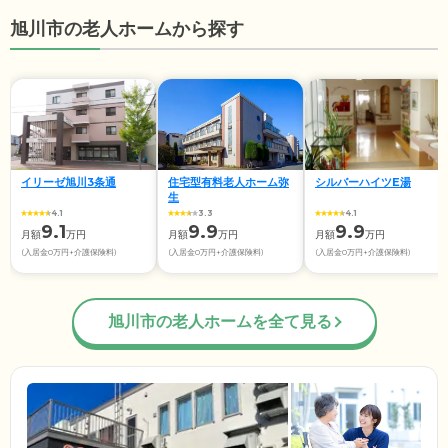
旭川市の老人ホームから探す
イリーゼ旭川3条通
住宅型有料老人ホーム弥
シルバーハイツE湯
生
4.1
3.3
4.1
9.1
9.9
9.9
月額
万円
月額
万円
月額
万円
(入居金0万円+介護保険料)
(入居金0万円+介護保険料)
(入居金0万円+介護保険料)
旭川市の老人ホームを全て見る