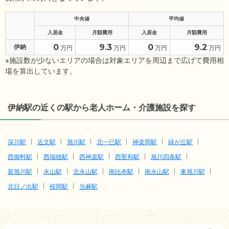
中央値
平均値
入居金
月額費用
入居金
月額費用
0
9.3
0
9.2
伊納
万円
万円
万円
万円
※施設数が少ないエリアの場合は対象エリアを周辺まで広げて費用相
場を算出しています。
伊納駅の近くの駅から老人ホーム・介護施設を探す
深川駅
近文駅
旭川駅
北一已駅
神楽岡駅
緑が丘駅
西御料駅
西瑞穂駅
西神楽駅
西聖和駅
旭川四条駅
新旭川駅
永山駅
北永山駅
南比布駅
南永山駅
東旭川駅
北日ノ出駅
桜岡駅
当麻駅