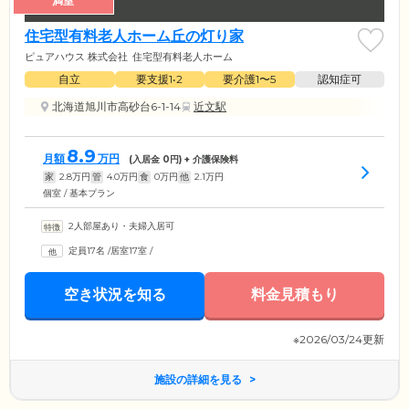
満室
住宅型有料老人ホーム丘の灯り家
ピュアハウス 株式会社
住宅型有料老人ホーム
自立
要支援1•2
要介護1〜5
認知症可
北海道旭川市高砂台6-1-14
近文駅
8.9
月額
万円
(入居金
0
円) + 介護保険料
家
2.8
万円
管
4.0
万円
食
0
万円
他
2.1
万円
個室 / 基本プラン
2人部屋あり・夫婦入居可
定員17名
/
居室17室
/
空き状況を知る
料金見積もり
※2026/03/24更新
施設の詳細を見る