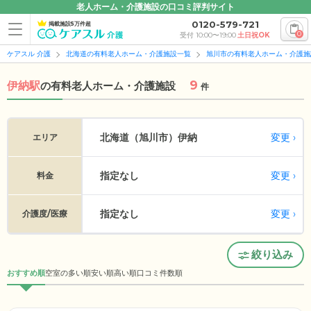
老人ホーム・介護施設の口コミ評判サイト
0120-579-721
掲載施設5万件超
0
受付 10:00〜19:00
土日祝OK
ケアスル 介護
北海道の有料老人ホーム・介護施設一覧
旭川市の有料老人ホーム・介護施
9
伊納駅
の
有料老人ホーム・介護施設
件
変更
北海道（旭川市）
伊納
エリア
指定なし
変更
料金
指定なし
変更
介護度/医療
絞り込み
おすすめ順
空室の多い順
安い順
高い順
口コミ件数順