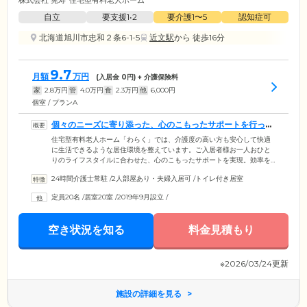
株式会社 晃寿
住宅型有料老人ホーム
自立
要支援1•2
要介護1〜5
認知症可
北海道旭川市忠和２条6-1-5
近文駅
から 徒歩16分
9.7
月額
万円
(入居金
0
円) + 介護保険料
家
2.8
万円
管
4.0
万円
食
2.3
万円
他
6,000
円
個室 / プランA
個々のニーズに寄り添った、心のこもったサポートを行って
います
住宅型有料老人ホーム「わらく」では、介護度の高い方も安心して快適
に生活できるような居住環境を整えています。ご入居者様お一人おひと
りのライフスタイルに合わせた、心のこもったサポートを実現。効率を
優先した集団的なサポートではなく、お一人おひとりのタイミングや身
24時間介護士常駐
/
2人部屋あり・夫婦入居可
/
トイレ付き居室
体状況、お気持ちに寄り添ったケアを行っています。スタッフがなんで
も介助してしまうのではなく、ご入居者様の「できること」や「やりた
定員20名
/
居室20室
/
2019年9月設立
/
いこと」を尊重し「ちょうどいいお手伝い」を心掛けています。
空き状況を知る
料金見積もり
※2026/03/24更新
施設の詳細を見る