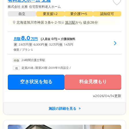
有料老人ホーム 太雅
株式会社 太雅
住宅型有料老人ホーム
自立
要支援1•2
要介護1〜5
認知症可
北海道旭川市神居３条4-2-15
旭川駅
から 徒歩28分
8.0
月額
万円
(入居金
0
円) + 介護保険料
家
2.8
万円
管
6,000
円
食
3.2
万円
他
1.4
万円
個室 / プラン１
24時間介護士常駐
定員20名
/
居室20室
/
2011年11月設立
/
空き状況を知る
料金見積もり
※2026/04/14更新
施設の詳細を見る