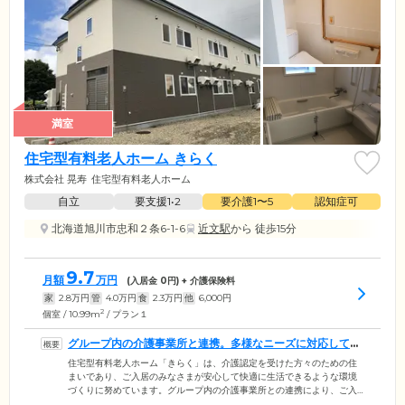
満室
住宅型有料老人ホーム きらく
株式会社 晃寿
住宅型有料老人ホーム
自立
要支援1•2
要介護1〜5
認知症可
北海道旭川市忠和２条6-1-6
近文駅
から 徒歩15分
9.7
月額
万円
(入居金
0
円) + 介護保険料
家
2.8
万円
管
4.0
万円
食
2.3
万円
他
6,000
円
2
個室 / 10.99m
/ プラン１
グループ内の介護事業所と連携。多様なニーズに対応してい
ます
住宅型有料老人ホーム「きらく」は、介護認定を受けた方々のための住
まいであり、ご入居のみなさまが安心して快適に生活できるような環境
づくりに努めています。グループ内の介護事業所との連携により、ご入
居者様お一人おひとりのライフスタイルに合わせた、心のこもったサポ