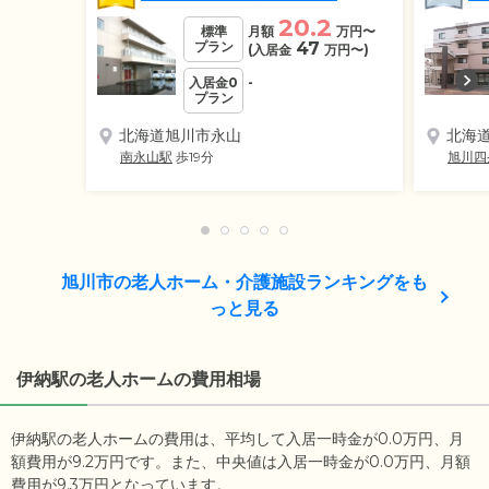
20.2
標準
月額
万円
〜
プラン
47
(入居金
万円
〜)
入居金0
-
プラン
北海道旭川市永山
北海
南永山駅
歩19分
旭川四
旭川市の老人ホーム・介護施設ランキングをも
っと見る
伊納駅の老人ホームの費用相場
伊納駅の老人ホームの費用は、平均して入居一時金が0.0万円、月
額費用が9.2万円です。また、中央値は入居一時金が0.0万円、月額
費用が9.3万円となっています。