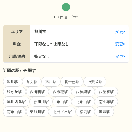
1
1~9 件 全 9 件中
エリア
旭川市
変更
料金
下限なし〜上限なし
変更
介護/医療
指定なし
変更
近隣の駅から探す
深川駅
近文駅
旭川駅
北一已駅
神楽岡駅
緑が丘駅
西御料駅
西瑞穂駅
西神楽駅
西聖和駅
旭川四条駅
新旭川駅
永山駅
北永山駅
南比布駅
南永山駅
東旭川駅
北日ノ出駅
桜岡駅
当麻駅