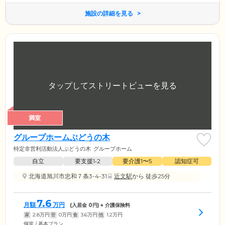
施設の詳細を見る
満室
グループホームぶどうの木
特定非営利活動法人ぶどうの木
グループホーム
自立
要支援1•2
要介護1〜5
認知症可
北海道旭川市忠和７条3-4-31
近文駅
から 徒歩25分
7.6
月額
万円
(入居金
0
円) + 介護保険料
家
2.8
万円
管
0
万円
食
3.6
万円
他
1.2
万円
個室 / 基本プラン