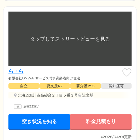
ら・ら
有限会社ONWA
サービス付き高齢者向け住宅
自立
要支援1•2
要介護1〜5
認知症可
北海道旭川市高砂台２丁目５番３号
近文駅
居室22室
/
空き状況を知る
料金見積もり
※2026/04/01更新