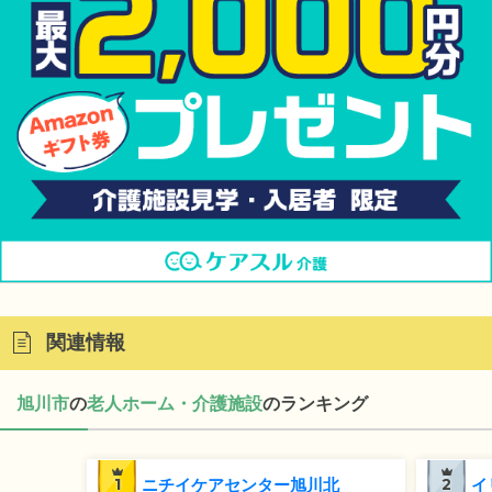
関連情報
旭川市
の
老人ホーム・介護施設
のランキング
1
ニチイケアセンター旭川北
2
イ