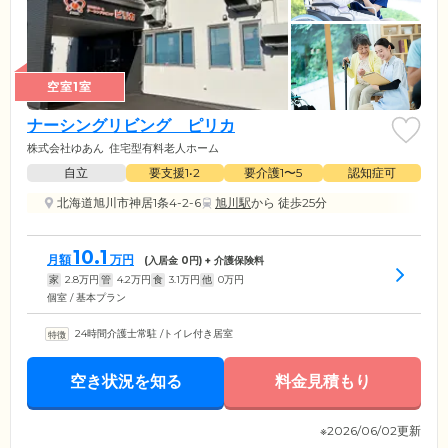
空室1室
ナーシングリビング ピリカ
株式会社ゆあん
住宅型有料老人ホーム
自立
要支援1•2
要介護1〜5
認知症可
北海道旭川市神居1条4-2-6
旭川駅
から 徒歩25分
10.1
月額
万円
(入居金
0
円) + 介護保険料
家
2.8
万円
管
4.2
万円
食
3.1
万円
他
0
万円
個室 / 基本プラン
24時間介護士常駐
/
トイレ付き居室
空き状況を知る
料金見積もり
※2026/06/02更新