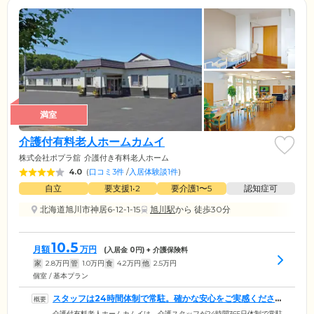
満室
介護付有料老人ホームカムイ
株式会社ポプラ舘
介護付き有料老人ホーム
4.0
(
口コミ3件
/
入居体験談1件
)
自立
要支援1•2
要介護1〜5
認知症可
北海道旭川市神居6-12-1-15
旭川駅
から 徒歩30分
10.5
月額
万円
(入居金
0
円) + 介護保険料
家
2.8
万円
管
1.0
万円
食
4.2
万円
他
2.5
万円
個室 / 基本プラン
スタッフは24時間体制で常駐。確かな安心をご実感くださ
い
介護付有料老人ホームカムイは、介護スタッフが24時間365日体制で常駐