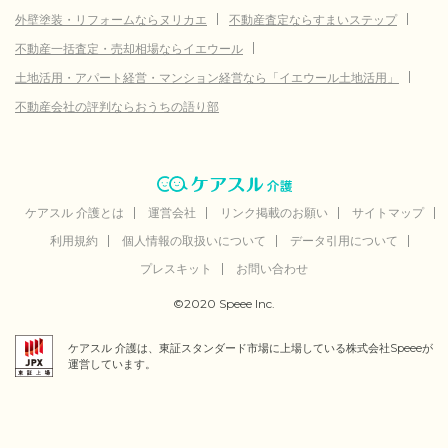
外壁塗装・リフォームならヌリカエ
不動産査定ならすまいステップ
不動産一括査定・売却相場ならイエウール
土地活用・アパート経営・マンション経営なら「イエウール土地活用」
不動産会社の評判ならおうちの語り部
ケアスル 介護とは
運営会社
リンク掲載のお願い
サイトマップ
利用規約
個人情報の取扱いについて
データ引用について
プレスキット
お問い合わせ
©2020 Speee Inc.
ケアスル 介護は、東証スタンダード市場に上場している株式会社Speeeが
運営しています。