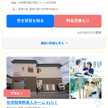
24時間介護士常駐
/
トイレ付き居室
ートに注力。スタッフ一同はいつも笑顔と元気を忘れず、ご入居者様の
生活がより豊かで快適なものになるよう支援しています。また、少人数
定員20名
/
居室20室
/
2019年9月設立
/
制の施設であることから、きめ細やかな気遣いも大切にしています。ア
ットホームな環境で、思い思いの日常をお過ごしください。
空き状況を知る
料金見積もり
※2026/07/02更新
施設の詳細を見る
空室あり
住宅型有料老人ホーム わらく