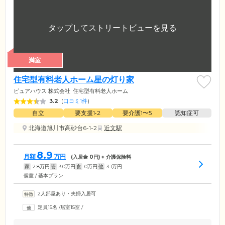
満室
住宅型有料老人ホーム星の灯り家
ピュアハウス 株式会社
住宅型有料老人ホーム
3.2
(
口コミ1件
)
自立
要支援1•2
要介護1〜5
認知症可
北海道旭川市高砂台6-1-2
近文駅
8.9
月額
万円
(入居金
0
円) + 介護保険料
家
2.8
万円
管
3.0
万円
食
0
万円
他
3.1
万円
個室 / 基本プラン
2人部屋あり・夫婦入居可
定員15名
/
居室15室
/