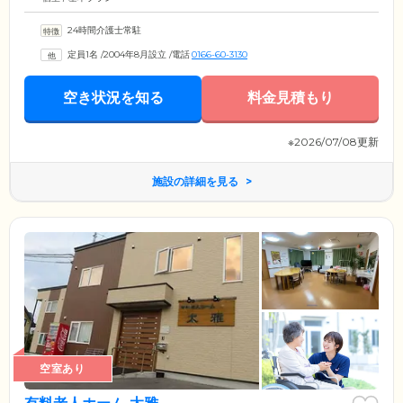
24時間介護士常駐
定員1名
/
2004年8月設立
/
電話
0166-60-3130
空き状況を知る
料金見積もり
※2026/07/08更新
施設の詳細を見る
空室あり