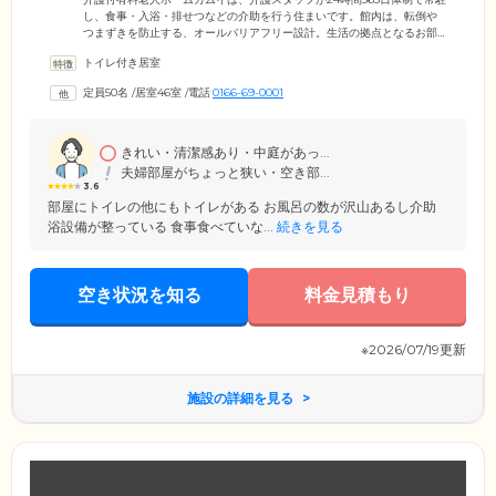
し、食事・入浴・排せつなどの介助を行う住まいです。館内は、転倒や
つまずきを防止する、オールバリアフリー設計。生活の拠点となるお部
屋は、プライバシーに配慮した個室をご用意しました。各お部屋にはナ
トイレ付き居室
ースコールも完備しているため、緊急時はボタンひとつでスタッフと連
絡がとれる環境です。お食事は、栄養バランスのよいメニューを朝昼夕
定員50名
/
居室46室
/
電話
0166-69-0001
の1日3食ご提供。みなさまと一緒におやつづくりをしたり、フードコー
トやお寿司屋さんで外食をしたりと「食べる喜び」を味わっていただけ
るイベントも開催しています。
きれい・清潔感あり・中庭があっ...
夫婦部屋がちょっと狭い・空き部...
3.6
部屋にトイレの他にもトイレがある お風呂の数が沢山あるし介助
浴設備が整っている 食事食べていな...
続きを見る
空き状況を知る
料金見積もり
※2026/07/19更新
施設の詳細を見る