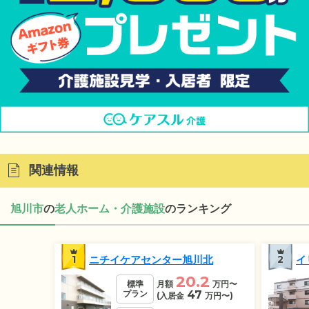
関連情報
旭川市
の
老人ホーム・介護施設
のランキング
1
ニチイケアセンター旭川北
2
イ
20.2
標準
月額
万円
〜
プラン
47
(入居金
万円
〜)