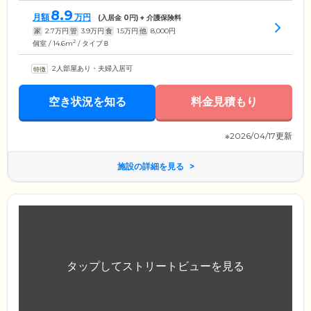
8.9
月額
万円
(入居金
0
円) + 介護保険料
家
2.7
万円
管
3.9
万円
食
1.5
万円
他
8,000
円
2
個室 / 14.6m
/ タイプＢ
2人部屋あり・夫婦入居可
空き状況を知る
料金見積もり
※2026/04/17更新
施設の詳細を見る