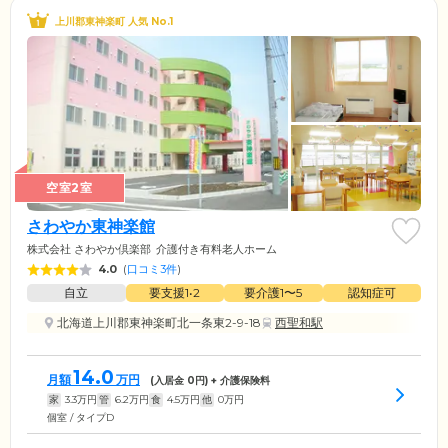
上川郡東神楽町 人気 No.1
空室2室
さわやか東神楽館
株式会社 さわやか倶楽部
介護付き有料老人ホーム
4.0
(
口コミ3件
)
自立
要支援1•2
要介護1〜5
認知症可
北海道上川郡東神楽町北一条東2-9-18
西聖和駅
14.0
月額
万円
(入居金
0
円) + 介護保険料
家
3.3
万円
管
6.2
万円
食
4.5
万円
他
0
万円
個室 / タイプD