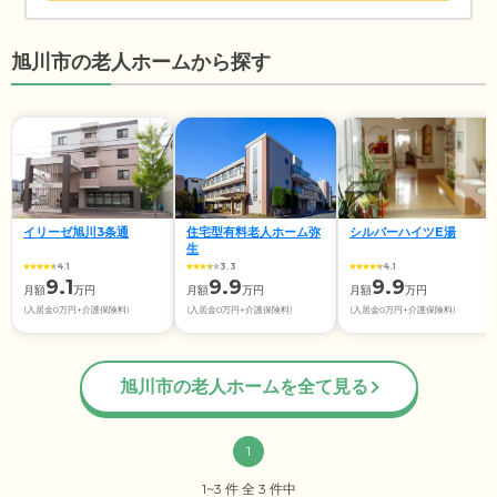
旭川市の老人ホームから探す
イリーゼ旭川3条通
住宅型有料老人ホーム弥
シルバーハイツE湯
生
4.1
3.3
4.1
9.1
9.9
9.9
月額
万円
月額
万円
月額
万円
(入居金0万円+介護保険料)
(入居金0万円+介護保険料)
(入居金0万円+介護保険料)
旭川市の老人ホームを全て見る
1
1~3 件 全 3 件中