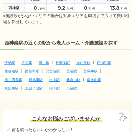
0
9.2
0
13.8
西神楽
万円
万円
万円
万円
※施設数が少ないエリアの場合は対象エリアを周辺まで広げて費用相
場を算出しています。
西神楽駅の近くの駅から老人ホーム・介護施設を探す
伊納駅
近文駅
旭川駅
神楽岡駅
緑が丘駅
西御料駅
西瑞穂駅
西聖和駅
北美瑛駅
美瑛駅
美馬牛駅
旭川四条駅
新旭川駅
永山駅
北永山駅
南永山駅
東旭川駅
北日ノ出駅
桜岡駅
当麻駅
こんなお悩みございませんか
何を調べたらいいかわからない！