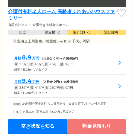
介護付有料老人ホーム 高齢者ふれあいハウスファ
ミリー
有限会社アスト
介護付き有料老人ホーム
自立
要支援1•2
要介護1〜5
認知症可
北海道上川郡東川町北町5-4-10
千代ケ岡駅
8.9
月額
万円
(入居金
0
円) + 介護保険料
家
2.3
万円
管
4.1
万円
食
2.5
万円
他
0
万円
2
個室 / 15.21m
/ Aタイプ
9.4
月額
万円
(入居金
0
円) + 介護保険料
家
2.8
万円
管
4.1
万円
食
2.5
万円
他
0
万円
2
個室 / 15.21m
/ Bタイプ
24時間介護士常駐
/
2人部屋あり・夫婦入居可
/
トイレ付き居室
定員36名
/
居室36室
/
2004年2月設立
/
空き状況を知る
料金見積もり