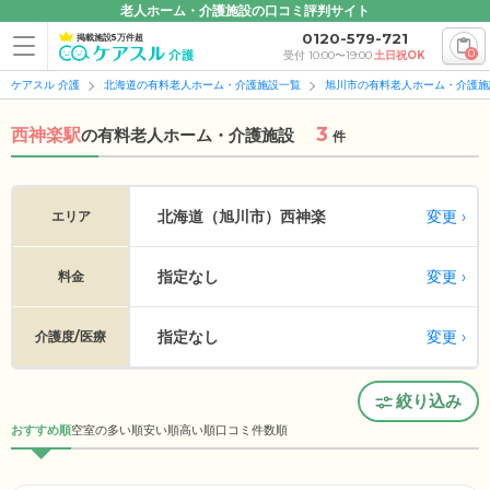
老人ホーム・介護施設の口コミ評判サイト
0120-579-721
掲載施設5万件超
0
受付 10:00〜19:00
土日祝OK
ケアスル 介護
北海道の有料老人ホーム・介護施設一覧
旭川市の有料老人ホーム・介護施
3
西神楽駅
の
有料老人ホーム・介護施設
件
変更
北海道（旭川市）
西神楽
エリア
指定なし
変更
料金
指定なし
変更
介護度/医療
絞り込み
おすすめ順
空室の多い順
安い順
高い順
口コミ件数順