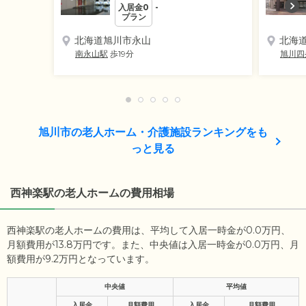
入居金0
-
プラン
北海道旭川市永山
北海
南永山駅
歩19分
旭川四
旭川市の老人ホーム・介護施設ランキングをも
っと見る
西神楽駅の老人ホームの費用相場
西神楽駅の老人ホームの費用は、平均して入居一時金が0.0万円、
月額費用が13.8万円です。また、中央値は入居一時金が0.0万円、月
額費用が9.2万円となっています。
中央値
平均値
入居金
月額費用
入居金
月額費用