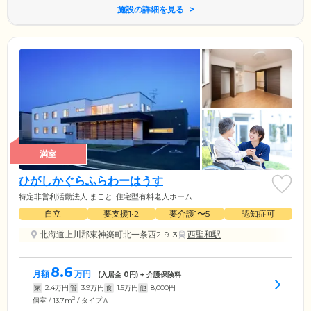
施設の詳細を見る
満室
ひがしかぐらふらわーはうす
特定非営利活動法人 まこと
住宅型有料老人ホーム
自立
要支援1•2
要介護1〜5
認知症可
北海道上川郡東神楽町北一条西2-9-3
西聖和駅
8.6
月額
万円
(入居金
0
円) + 介護保険料
家
2.4
万円
管
3.9
万円
食
1.5
万円
他
8,000
円
2
個室 / 13.7m
/ タイプＡ