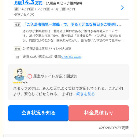
14.3
月額
万円
(入居金
0
円) + 介護保険料
家
3.6
万円
管
6.2
万円
食
4.5
万円
他
0
万円
個室 / タイプC
「ご入居者様第一主義」で、明るく元気な毎日をご提供しま
す
さわやか東神楽館は、北海道上川郡にある介護付き有料老人ホームで
す。旭川空港より車で5分、東神楽線「東神楽12号」バス停より徒歩約5
分。周囲にはのどかな田園風景が広がり、落ち着いた環境の中で穏やか
にお過ごしいただけます。当ホームでは「慈愛の心」「尊厳を守る」
24時間介護士常駐
/
トイレ付き居室
「ご入居者様第一主義」をモットーに掲げ、ご入居者様が安心していき
いきと暮らせるホームを目指しております。毎日行われる「活力朝礼」
定員100名
/
居室100室
/
電話
0166-83-6666
では簡単な計算問題や漢字クイズのほか、ラジオ体操、指の体操などを
実施。明るく元気な1日をお過ごしいただけるよう、さまざまなメニュー
をご用意しております。
居室やトイレが広く開放的
4.4
スタッフの方は、みんな元気よく笑顔で対応してくれる。これが何
より。安心して任せられる。 まずは...
続きを見る
空き状況を知る
料金見積もり
※2026/07/27更新