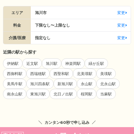
エリア
旭川市
変更
料金
下限なし〜上限なし
変更
介護/医療
指定なし
変更
近隣の駅から探す
伊納駅
近文駅
旭川駅
神楽岡駅
緑が丘駅
西御料駅
西瑞穂駅
西聖和駅
北美瑛駅
美瑛駅
美馬牛駅
旭川四条駅
新旭川駅
永山駅
北永山駅
南永山駅
東旭川駅
北日ノ出駅
桜岡駅
当麻駅
カンタン60秒で申し込み