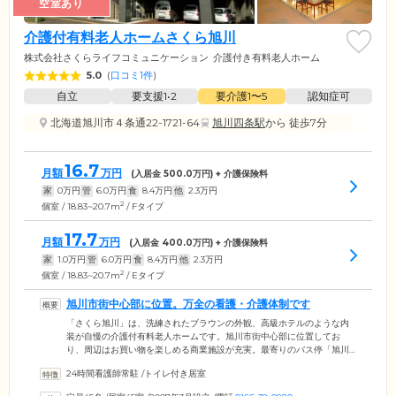
空室あり
介護付有料老人ホームさくら旭川
株式会社さくらライフコミュニケーション
介護付き有料老人ホーム
5.0
(
口コミ1件
)
自立
要支援1•2
要介護1〜5
認知症可
北海道旭川市４条通22-1721-64
旭川四条駅
から 徒歩7分
16.7
月額
万円
(入居金
500.0
万円) + 介護保険料
家
0
万円
管
6.0
万円
食
8.4
万円
他
2.3
万円
2
個室 / 18.83~20.7m
/ Fタイプ
17.7
月額
万円
(入居金
400.0
万円) + 介護保険料
家
1.0
万円
管
6.0
万円
食
8.4
万円
他
2.3
万円
2
個室 / 18.83~20.7m
/ Eタイプ
旭川市街中心部に位置。万全の看護・介護体制です
「さくら旭川」は、洗練されたブラウンの外観、高級ホテルのような内
装が自慢の介護付有料老人ホームです。旭川市街中心部に位置してお
り、周辺はお買い物を楽しめる商業施設が充実。最寄りのバス停「旭川
電気軌道4条21丁目」まで徒歩3分、JR駅までお車で8分と、交通アクセ
24時間看護師常駐
/
トイレ付き居室
スも良好です。365日看護職員が常駐。「清水内科医院」「大西病院」
「沼崎病院」「パール歯科クリニック」「木原循環器内科医院」といっ