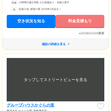
24時間介護士常駐
/
2人部屋あり・夫婦入居可
定員22名
/
居室21室
/
2010年4月設立
/
空き状況を知る
料金見積もり
※2026/04/06更新
施設の詳細を見る
グループハウスかぐらの里
株式会社 かぐらの里
高齢者住宅