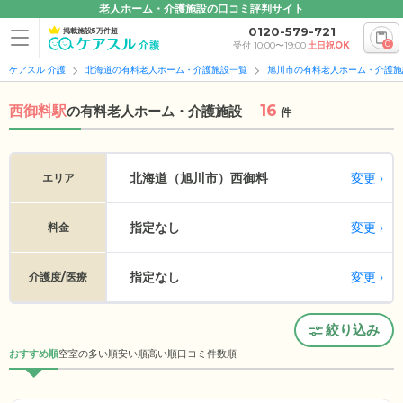
老人ホーム・介護施設の口コミ評判サイト
0120-579-721
掲載施設5万件超
0
受付 10:00〜19:00
土日祝OK
ケアスル 介護
北海道の有料老人ホーム・介護施設一覧
旭川市の有料老人ホーム・介護施
16
西御料駅
の
有料老人ホーム・介護施設
件
変更
北海道（旭川市）
西御料
エリア
指定なし
変更
料金
指定なし
変更
介護度/医療
絞り込み
おすすめ順
空室の多い順
安い順
高い順
口コミ件数順