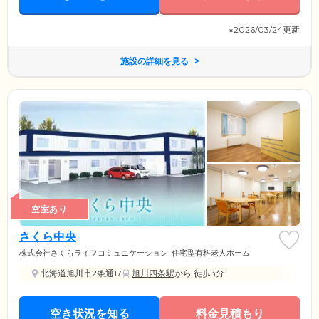
※2026/03/24更新
施設の詳細を見る
空室あり
さくら中央
株式会社さくらライフコミュニケーション
住宅型有料老人ホーム
北海道旭川市2条通17
旭川四条駅
から 徒歩3分
空き状況を知る
料金見積もり