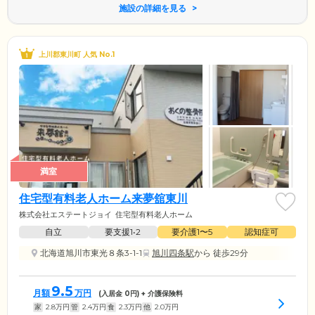
施設の詳細を見る
上川郡東川町 人気 No.1
満室
住宅型有料老人ホーム来夢舘東川
株式会社エステートジョイ
住宅型有料老人ホーム
自立
要支援1•2
要介護1〜5
認知症可
北海道旭川市東光８条3-1-1
旭川四条駅
から 徒歩29分
9.5
月額
万円
(入居金
0
円) + 介護保険料
家
2.8
万円
管
2.4
万円
食
2.3
万円
他
2.0
万円