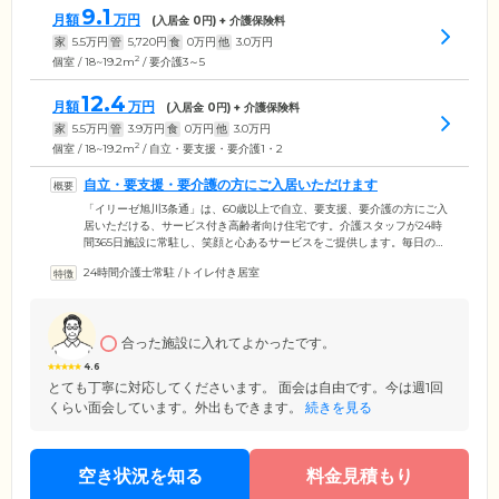
9.1
月額
万円
(入居金
0
円) + 介護保険料
家
5.5
万円
管
5,720
円
食
0
万円
他
3.0
万円
2
個室 / 18~19.2m
/ 要介護3～5
12.4
月額
万円
(入居金
0
円) + 介護保険料
家
5.5
万円
管
3.9
万円
食
0
万円
他
3.0
万円
2
個室 / 18~19.2m
/ 自立・要支援・要介護1・2
自立・要支援・要介護の方にご入居いただけます
「イリーゼ旭川3条通」は、60歳以上で自立、要支援、要介護の方にご入
居いただける、サービス付き高齢者向け住宅です。介護スタッフが24時
間365日施設に常駐し、笑顔と心あるサービスをご提供します。毎日の起
床・就寝、1日3食のお食事、入浴・排泄など日常生活にサポートが必要
24時間介護士常駐
/
トイレ付き居室
な場合は、併設の訪問介護事業所などの外部サービスを利用可能。夜間
は希望に応じて、居室の訪問も行います。ご入居者様の日常的な健康管
理やお薬の摂取、インスリン注射は、看護スタッフが対応。医療機関と
の協力体制も整備し、介護度が重い方、寝たきりの方、ご自宅では介護
合った施設に入れてよかったです。
をするのが難しい認知症の方も受け入れています。
4.6
とても丁寧に対応してくださいます。 面会は自由です。今は週1回
くらい面会しています。外出もできます。
続きを見る
空き状況を知る
料金見積もり