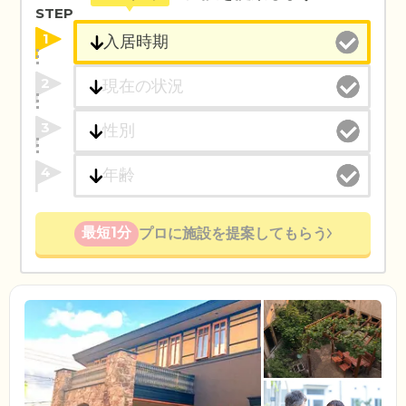
STEP
1
2
3
4
最短1分
プロに施設を提案してもらう