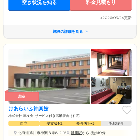
空き状況を知る
料金見積もり
※2026/03/24更新
施設の詳細を見る
満室
けあらいふ神楽館
株式会社 厚友会
サービス付き高齢者向け住宅
自立
要支援1•2
要介護1〜5
認知症可
北海道旭川市神楽３条8-2-15
旭川駅
から 徒歩10分