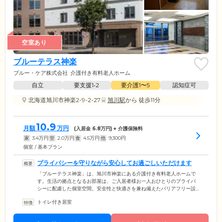
空室あり
ブルーテラス神楽
ブルー・ケア株式会社
介護付き有料老人ホーム
自立
要支援1•2
要介護1〜5
認知症可
北海道旭川市神楽2-9-2-27
旭川駅
から 徒歩11分
10.9
月額
万円
(入居金
6.8
万円) + 介護保険料
家
3.4
万円
管
2.0
万円
食
4.5
万円
他
9,300
円
個室 / 基本プラン
プライバシーを守りながら安心してお過ごしいただけます
「ブルーテラス神楽」は、旭川市神楽にある介護付き有料老人ホームで
す。生活の拠点となるお部屋は、ご入居者様お一人おひとりのプライバ
シーに配慮した個室空間。安全性と快適さを兼ね備えたバリアフリー設
計になっています。居室内には、ユニットトイレ・洗面化粧台・クロー
トイレ付き居室
ゼットなど生活に必要な設備を揃えていますので、ご自宅と同じように
ご自身のペースでお過ごしいただけます。また、万が一の際に備えてベ
ッドルームとトイレの2ヶ所に緊急コールを完備しています。