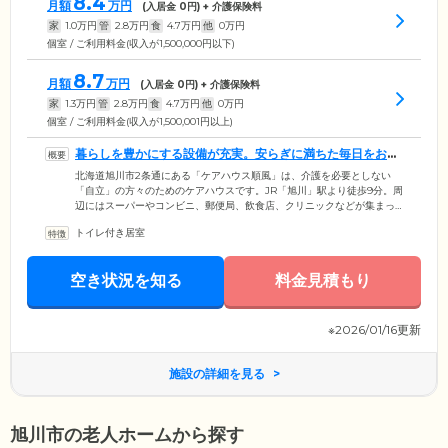
8.4
月額
万円
(入居金
0
円) + 介護保険料
家
1.0
万円
管
2.8
万円
食
4.7
万円
他
0
万円
個室 / ご利用料金(収入が1,500,000円以下)
8.7
月額
万円
(入居金
0
円) + 介護保険料
家
1.3
万円
管
2.8
万円
食
4.7
万円
他
0
万円
個室 / ご利用料金(収入が1,500,001円以上)
暮らしを豊かにする設備が充実。安らぎに満ちた毎日をお楽
しみください
北海道旭川市2条通にある「ケアハウス順風」は、介護を必要としない
「自立」の方々のためのケアハウスです。JR「旭川」駅より徒歩9分。周
辺にはスーパーやコンビニ、郵便局、飲食店、クリニックなどが集まっ
ており、生活に便利です。館内にはご入居者様の多様なライフスタイル
トイレ付き居室
に寄り添った設備が充実。明るく広々としたダイニングや、くつろぎの
大浴場、カラオケや映画を楽しめる娯楽室、さまざまな植物が育つ屋外
庭園などをご用意しています。その日の気分に合わせてお好きな場所
空き状況を知る
料金見積もり
で、安らぎのひとときをお過ごしください。全居室にはナースコールを
完備しており、お呼び出しがあればすぐにスタッフが駆け付けます。
※2026/01/16更新
施設の詳細を見る
旭川市の老人ホームから探す