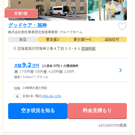
空室1室
グッドケア・旭神
株式会社創生事業団北海道事業部
グループホーム
自立
要支援2
要介護1〜5
認知症可
北海道旭川市旭神２条４丁目１０−４
西御料駅
9.2
月額
万円
(入居金
0
円) + 介護保険料
家
2.7
万円
管
0
万円
食
4.2
万円
他
2.3
万円
2
個室 / 11.34m
/ プランA
24時間介護士常駐
定員2名
/
電話
0166-66-1294
空き状況を知る
料金見積もり
※2026/07/15更新