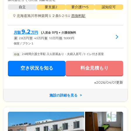
自立
要支援2
要介護1〜5
認知症可
北海道旭川市神楽岡１２条5-2-5
西御料駅
9.2
月額
万円
(入居金
0
円) + 介護保険料
家
2.8
万円
管
4.5
万円
食
1.0
万円
他
9,000
円
個室 / プラン１
24時間介護士常駐
/
2人部屋あり・夫婦入居可
/
トイレ付き居室
空き状況を知る
料金見積もり
※2026/04/01更新
施設の詳細を見る