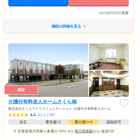
※2026/05/29更新
施設の詳細を見る
満室
介護付有料老人ホームさくら南
株式会社さくらライフコミュニケーション
介護付き有料老人ホーム
4.2
(
口コミ1件
)
自立
要支援1•2
要介護1〜5
認知症可
北海道旭川市南１条通21-1974-6
旭川四条駅
から 徒歩9分