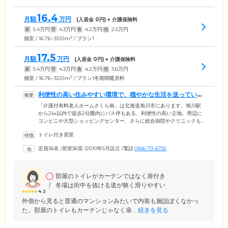
16.4
月額
万円
(入居金
0
円) + 介護保険料
家
5.4
万円
管
4.3
万円
食
4.2
万円
他
2.5
万円
2
個室 / 16.76~33.51m
/ プラン1
17.5
月額
万円
(入居金
0
円) + 介護保険料
家
5.4
万円
管
4.3
万円
食
4.2
万円
他
3.6
万円
2
個室 / 16.76~33.51m
/ プラン1冬期間暖房料
利便性の高い住みやすい環境で、穏やかな生活を送っていた
だけます
「介護付有料老人ホームさくら南」は北海道旭川市にあります。旭川駅
から2㎞以内で徒歩2分圏内にバス停もある、利便性の高い立地。周辺に
コンビニや大型ショッピングセンター、さらに総合病院やクリニックも
多数あり、生活しやすい環境です。周囲には景色をさえぎる建造物がな
トイレ付き居室
く、ご入居者様の居室からは小地域を展望いただけます。介護の必要の
ない「自立」の方から、要支援、要介護の方にご入居いただけます。24
定員36名
/
居室36室
/
2010年5月設立
/
電話
0166-73-6755
時間介護スタッフが常駐し、みなさまに穏やかで落ち着いた生活を送っ
ていただけるよう、必要なケアをご提供いたします。
部屋のトイレがカーテンではなく扉付き
冬場は街中を抜ける道が狭く滑りやすい
4.2
外側から見ると普通のマンションみたいで内装も施設ぽくなかっ
た。部屋のトイレもカーテンじゃなく扉...
続きを見る