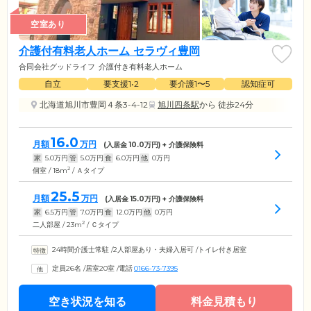
空室あり
介護付有料老人ホーム セラヴィ豊岡
合同会社グッドライフ
介護付き有料老人ホーム
自立
要支援1•2
要介護1〜5
認知症可
北海道旭川市豊岡４条3-4-12
旭川四条駅
から 徒歩24分
16.0
月額
万円
(入居金
10.0
万円) + 介護保険料
家
5.0
万円
管
5.0
万円
食
6.0
万円
他
0
万円
2
個室 / 18m
/ Ａタイプ
25.5
月額
万円
(入居金
15.0
万円) + 介護保険料
家
6.5
万円
管
7.0
万円
食
12.0
万円
他
0
万円
2
二人部屋 / 23m
/ Ｃタイプ
24時間介護士常駐
/
2人部屋あり・夫婦入居可
/
トイレ付き居室
定員26名
/
居室20室
/
電話
0166-73-7395
空き状況を知る
料金見積もり