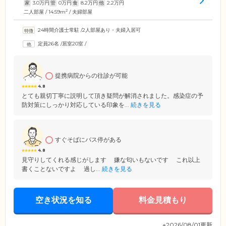
家
3.0
万円
管
0
万円
食
8.2
万円
他
2.2
万円
2
二人部屋 / 14.59m
/ 夫婦部屋
24時間介護士常駐
/
2人部屋あり・夫婦入居可
定員26名
/
居室20室
/
提携病院からの往診が可能
4.8
とても親切丁寧に説明して頂き疑問が解消されました。感染症の予
防対策にしっかり対応している印象を...
続きを見る
すぐそばにバス停がある
4.8
見守りしてくれる感じがします 嫌な匂いもないです これ以上
書くことないですよ 過し...
続きを見る
空き状況を知る
料金見積もり
※2026/08/01更新