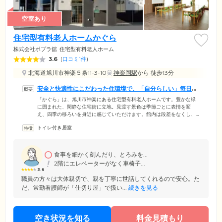
空室あり
住宅型有料老人ホームかぐら
株式会社ポプラ舘
住宅型有料老人ホーム
3.6
(
口コミ1件
)
北海道旭川市神楽５条11-3-10
神楽岡駅
から 徒歩13分
安全と快適性にこだわった住環境で、「自分らしい」毎日を
お楽しみください
「かぐら」は、旭川市神楽にある住宅型有料老人ホームです。豊かな緑
に囲まれた、閑静な住宅街に立地。見渡す景色は季節ごとに表情を変
え、四季の移ろいを身近に感じていただけます。館内は段差をなくし、
つまずきや転倒を防止するバリアフリー設計。吹き抜け構造を採用した
トイレ付き居室
ラウンジは、日々たくさんの笑顔あふれる憩いの場となっています。全
23室のお部屋はプライベートな時間を確保できる個室をご用意。もちろ
んその日の気分に合わせて、外食やお散歩に出かけることも自由です。
今までのライフスタイルを維持しながら、「自分らしい」毎日をお楽し
食事を細かく刻んだり、とろみを...
みください。
2階にエレベーターがなく車椅子...
3.6
職員の方々は大体親切で、親を丁寧に世話してくれるので安心。た
だ、常勤看護師が「仕切り屋」で扱い...
続きを見る
空き状況を知る
料金見積もり