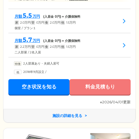
5.5
月額
万円
(入居金
0
円) + 介護保険料
家
2.0
万円
管
0
万円
食
2.0
万円
他
1.5
万円
個室 / プラン１
5.7
月額
万円
(入居金
0
円) + 介護保険料
家
2.2
万円
管
0
万円
食
2.0
万円
他
1.5
万円
二人部屋 / 2名入居
2人部屋あり・夫婦入居可
2018年9月設立
/
空き状況を知る
料金見積もり
※2026/04/01更新
施設の詳細を見る