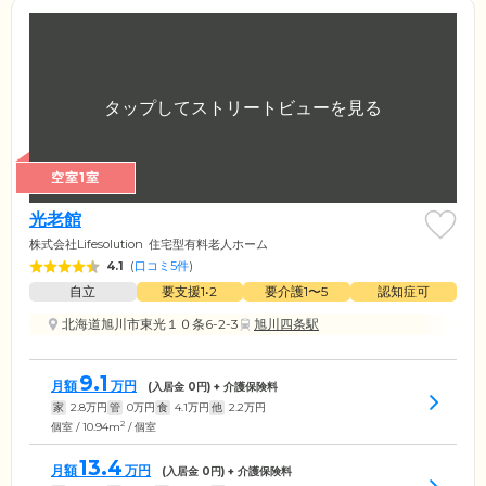
空室1室
光老館
株式会社Lifesolution
住宅型有料老人ホーム
4.1
(
口コミ5件
)
自立
要支援1•2
要介護1〜5
認知症可
北海道旭川市東光１０条6-2-3
旭川四条駅
9.1
月額
万円
(入居金
0
円) + 介護保険料
家
2.8
万円
管
0
万円
食
4.1
万円
他
2.2
万円
2
個室 / 10.94m
/ 個室
13.4
月額
万円
(入居金
0
円) + 介護保険料