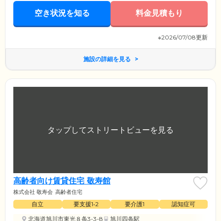
空き状況を知る
料金見積もり
※2026/07/08更新
施設の詳細を見る
高齢者向け賃貸住宅 敬寿館
株式会社 敬寿会
高齢者住宅
自立
要支援1•2
要介護1
認知症可
北海道旭川市東光８条3-3-8
旭川四条駅