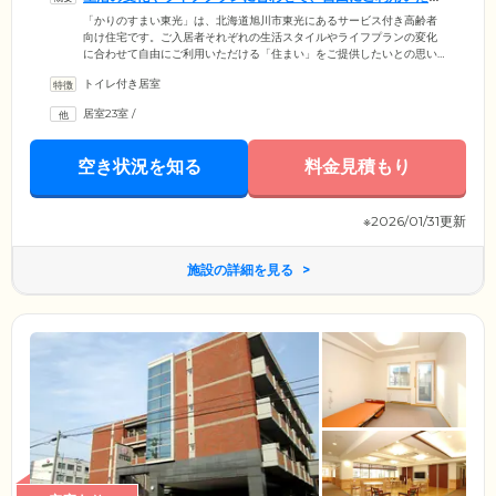
けます
「かりのすまい東光」は、北海道旭川市東光にあるサービス付き高齢者
向け住宅です。ご入居者それぞれの生活スタイルやライフプランの変化
に合わせて自由にご利用いただける「住まい」をご提供したいとの思い
で、ホーム名を「かりのすまい」と命名。ご入居のみなさまが慣れ親し
トイレ付き居室
んだご自宅と同じようにご自分らしく生活できるよう、スタッフ一同精
一杯お手伝いさせていただきます。ご入居者様の生活の拠点となるお部
居室23室
/
屋は、全室個室。トイレ・洗面設備・テレビ配線・電話配線・LAN配線
を完備。鍵付きのお部屋になっていますので、プライバシーがしっかり
守られます。
空き状況を知る
料金見積もり
※2026/01/31更新
施設の詳細を見る