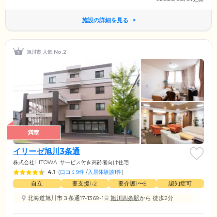
施設の詳細を見る
旭川市 人気 No.2
満室
イリーゼ旭川3条通
株式会社HITOWA
サービス付き高齢者向け住宅
4.1
(
口コミ9件
/
入居体験談1件
)
自立
要支援1•2
要介護1〜5
認知症可
北海道旭川市３条通17-1369-1
旭川四条駅
から 徒歩2分