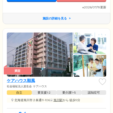
※2026/07/19更新
施設の詳細を見る
満室
ケアハウス順風
社会福祉法人楽生会
ケアハウス
自立
要支援1•2
要介護1~5
認知症可
北海道旭川市２条通11-106
旭川駅
から 徒歩9分