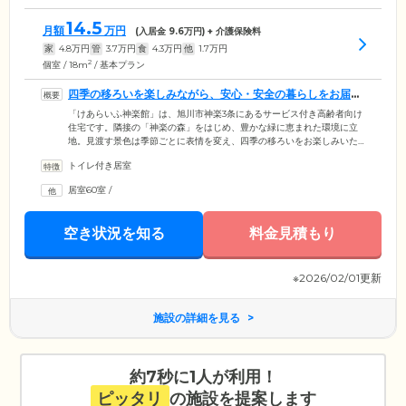
14.5
月額
万円
(入居金
9.6
万円) + 介護保険料
家
4.8
万円
管
3.7
万円
食
4.3
万円
他
1.7
万円
2
個室 / 18m
/ 基本プラン
四季の移ろいを楽しみながら、安心・安全の暮らしをお届け
する住まいです
「けあらいふ神楽館」は、旭川市神楽3条にあるサービス付き高齢者向け
住宅です。隣接の「神楽の森」をはじめ、豊かな緑に恵まれた環境に立
地。見渡す景色は季節ごとに表情を変え、四季の移ろいをお楽しみいた
だけます。館内は安全と快適性に配慮したバリアフリー設計を採用。共
トイレ付き居室
有スペースとして明るく開放的なダイニングや、お好きな曲を楽しめる
カラオケルーム、落ち着きのある談話コーナーなどをご用意していま
居室60室
/
す。もちろんその日の気分に合わせて、外食やお散歩に出かけることも
自由です。いつまでもご自身のペースで、心豊かな毎日をお過ごしくだ
さい。そのほか全居室にはナースコールを完備。お困りの際にはすぐに
空き状況を知る
料金見積もり
スタッフが駆け付けます。
※2026/02/01更新
施設の詳細を見る
約7秒に1人が利用！
ピッタリ
の施設を提案します