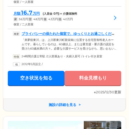
個室 / 一人部屋
16.7
月額
万円
(入居金
0
円) + 介護保険料
家
3.6
万円
管
4.8
万円
食
4.3
万円
他
4.0
万円
個室 / 二人部屋
プライバシーの保たれた個室で、ゆっくりとお過ごしくださ
い
「来夢舘東川」は、上川郡東川町新栄南に位置する住宅型有料老人ホー
ムです。暮らしているのは、60歳以上、または要支援・要介護の認定を
受けた60歳未満の方々。必要な介護サービスを受けながら、思いおもい
に生活を送っています。ご入居のみなさまがお住まいになる居室は、全
24時間介護士常駐
/
2人部屋あり・夫婦入居可
/
トイレ付き居室
21室の個室でご用意。おひとりで過ごすのに最適な間取りと、おふたり
でもご入居いただける広めの間取りをご用意しています。プライベート
2012年5月設立
/
な時間を大切にできる環境を整えていますので、ゆっくりとおくつろぎ
ください。また、建物内は完全バリアフリー設計を採用。段差をなく
し、各所に手すりを設置しており、足腰の弱い方も安全に移動できま
空き状況を知る
料金見積もり
す。
※2025/12/30更新
施設の詳細を見る