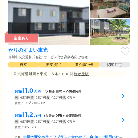
空室あり
かりのすまい東光
旭川中央交通株式会社
サービス付き高齢者向け住宅
自立
要支援1•2
要介護1〜5
認知症可
北海道旭川市東光１５条3-6-10
緑が丘駅
11.0
月額
万円
(入居金
0
円) + 介護保険料
家
4.3
万円
管
2.5
万円
食
4.2
万円
他
0
万円
2
個室 / 19m
/ 101~108
11.2
月額
万円
(入居金
0
円) + 介護保険料
家
4.5
万円
管
2.5
万円
食
4.2
万円
他
0
万円
個室 / 205・206
生活の変化やライフプランに合わせて、自由にご利用いただ