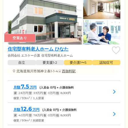
空室あり
住宅型有料老人ホーム ひなた
合同会社 エスケー介護
住宅型有料老人ホーム
自立
要支援1•2
要介護1〜5
認知症可
北海道旭川市旭神２条1-1-4
西御料駅
7.5
月額
万円
(入居金
0
円) + 介護保険料
家
2.8
万円
管
3.9
万円
食
0
万円
他
8,000
円
2
個室 / 9.9m
/ １人部屋
12.6
月額
万円
(入居金
0
円) + 介護保険料
家
4.0
万円
管
7.8
万円
食
0
万円
他
8,000
円
2
個室 / 9.9m
/ 夫婦部屋