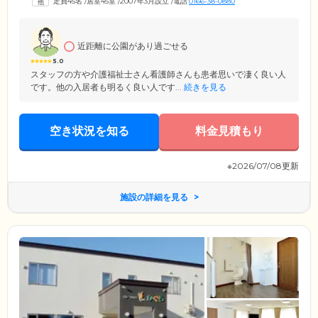
定員45名
/
居室45室
/
2007年3月設立
/
電話
0166-38-0880
た医療機関と連携して緊急時も迅速に対応いたします。ご入居者様らし
い生活ができるよう、万全の看護・介護体制を整えています。
近距離に公園があり過ごせる
5.0
スタッフの方や介護福祉士さん看護師さんも患者思いで凄く良い人
です。他の入居者も明るく良い人です...
続きを見る
空き状況を知る
料金見積もり
※2026/07/08更新
施設の詳細を見る