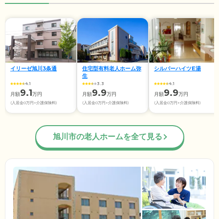
イリーゼ旭川3条通
住宅型有料老人ホーム弥
シルバーハイツE湯
生
4.1
3.3
4.1
9.1
9.9
9.9
月額
万円
月額
万円
月額
万円
(入居金0万円+介護保険料)
(入居金0万円+介護保険料)
(入居金0万円+介護保険料)
旭川市の老人ホームを全て見る