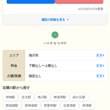
※2026/04/06更新
施設の詳細を見る
1
1~16 件 全 16 件中
エリア
旭川市
変更
料金
下限なし〜上限なし
変更
介護/医療
指定なし
変更
近隣の駅から探す
伊納駅
近文駅
旭川駅
神楽岡駅
緑が丘駅
西瑞穂駅
西神楽駅
西聖和駅
北美瑛駅
美瑛駅