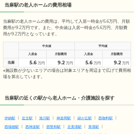
当麻駅の老人ホームの費用相場
当麻駅の老人ホームの費用は、平均して入居一時金が5.6万円、月額
費用が9.2万円です。また、中央値は入居一時金が5.6万円、月額費
用が9.2万円となっています。
中央値
平均値
入居金
月額費用
入居金
月額費用
5.6
9.2
5.6
9.2
当麻
万円
万円
万円
万円
※施設数が少ないエリアの場合は対象エリアを周辺まで広げて費用相
場を算出しています。
当麻駅の近くの駅から老人ホーム・介護施設を探す
伊納駅
近文駅
旭川駅
神楽岡駅
緑が丘駅
西御料駅
西瑞穂駅
西神楽駅
西聖和駅
北美瑛駅
美瑛駅