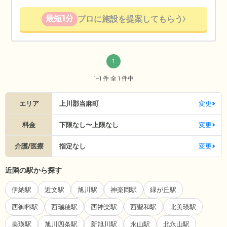
最短1分
プロに施設を提案してもらう
1
1~1 件 全 1 件中
エリア
上川郡当麻町
変更
料金
下限なし〜上限なし
変更
介護/医療
指定なし
変更
近隣の駅から探す
伊納駅
近文駅
旭川駅
神楽岡駅
緑が丘駅
西御料駅
西瑞穂駅
西神楽駅
西聖和駅
北美瑛駅
美瑛駅
旭川四条駅
新旭川駅
永山駅
北永山駅