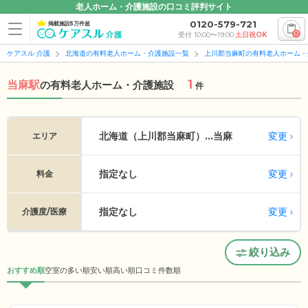
老人ホーム・介護施設の口コミ評判サイト
0120-579-721
掲載施設5万件超
0
受付 10:00〜19:00
土日祝OK
ケアスル 介護
北海道の有料老人ホーム・介護施設一覧
上川郡当麻町の有料老人ホーム・
1
当麻駅
の
有料老人ホーム・介護施設
件
変更
北海道（上川郡当麻町）...
当麻
エリア
指定なし
変更
料金
指定なし
変更
介護度/医療
絞り込み
おすすめ順
空室の多い順
安い順
高い順
口コミ件数順