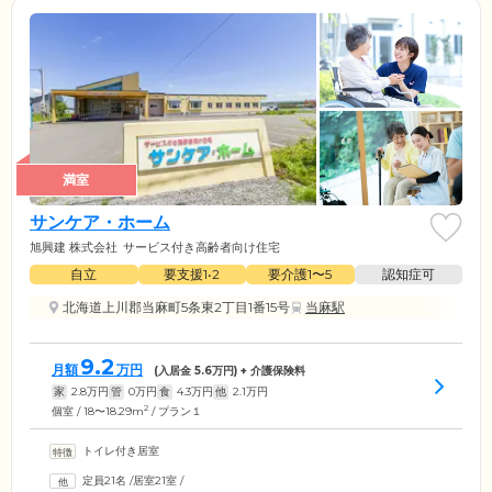
満室
サンケア・ホーム
旭興建 株式会社
サービス付き高齢者向け住宅
自立
要支援1•2
要介護1〜5
認知症可
北海道上川郡当麻町5条東2丁目1番15号
当麻駅
9.2
月額
万円
(入居金
5.6
万円) + 介護保険料
家
2.8
万円
管
0
万円
食
4.3
万円
他
2.1
万円
2
個室 / 18〜18.29m
/ プラン１
トイレ付き居室
定員21名
/
居室21室
/