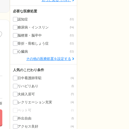
必要な医療処置
認知症
(12)
糖尿病・インスリン
(14)
脳梗塞・脳卒中
(12)
骨折・骨粗しょう症
(12)
心臓病
(12)
その他の医療処置を設定する
人気のこだわり条件
日中看護師常駐
(4)
リハビリあり
(1)
夫婦入居可
(7)
レクリエーション充実
(4)
更新
ペット可
(0)
外出自由
(1)
アクセス良好
(4)