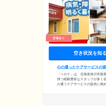
空室あり
空き状況を知
心の通ったケアサービスの
「ペロケ」は、北海道旭川市新
持つ経験豊富なスタッフが多く
の通うケアサービスの提供に努
療と介護の両面から適切な支援
を使用中の方、胃ろうの管理や
る方は、ぜひ一度ご相談くださ