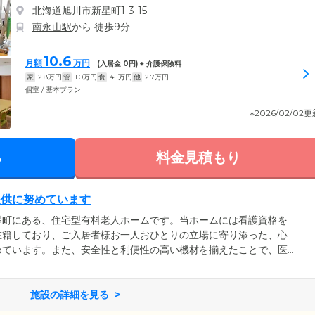
北海道旭川市新星町1-3-15
南永山駅
から 徒歩9分
10.6
月額
万円
(入居金
0
円) + 介護保険料
家
2.8
万円
管
1.0
万円
食
4.1
万円
他
2.7
万円
個室 / 基本プラン
※2026/02/02
る
料金見積もり
提供に努めています
星町にある、住宅型有料老人ホームです。当ホームには看護資格を
在籍しており、ご入居者様お一人おひとりの立場に寄り添った、心
めています。また、安全性と利便性の高い機材を揃えたことで、医
を行える環境を整えました。インスリン注射が必要な方や在宅酸素
褥瘡（床ずれ）の処置が必要な方など、医療面でご不安を抱えてい
い。ターミナルケアにも柔軟に対応しています。
施設の詳細を見る