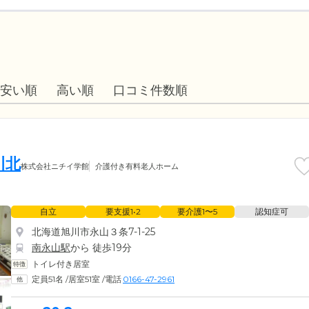
安い順
高い順
口コミ件数順
川北
株式会社ニチイ学館
介護付き有料老人ホーム
自立
要支援1•2
要介護1〜5
認知症可
北海道旭川市永山３条7-1-25
南永山駅
から 徒歩19分
トイレ付き居室
定員51名
/
居室51室
/
電話
0166-47-2961