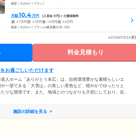
2
個室 / 13.25m
/ プラン1
10.4
月額
万円
(入居金
0
円) + 介護保険料
家
2.7
万円
管
4.1
万円
食
1.0
万円
他
2.6
万円
2
個室 / 13.25m
/ プラン2※暖房費(10月~5月)
※2026/03/24
る
料金見積もり
間をお過ごしいただけます
料老人ホーム「ありがとう末広」は、自然環境豊かな素晴らしいエ
畑や一望できる「大雪山」の美しい景色など、穏やかでゆったりと
ったりな環境です。また、地域とのつながりも大切にしており、近
、ご入居者のみなさまが豊かな社会生活を営むことができるようサ
う末広」では、施設見学を随時受け付けておりますので、ご興味を
ださい。見学を通じて、施設の雰囲気やケアの内容を実際にご覧い
施設の詳細を見る