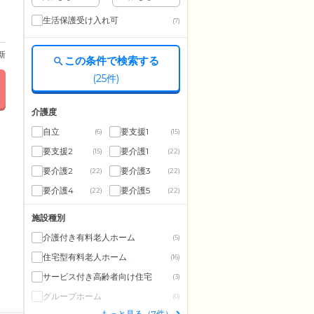
生活保護受け入れ可
(7)
更新
この条件で検索する
(
25
件)
介護度
自立
要支援1
(6)
(15)
要支援2
要介護1
(15)
(22)
要介護2
要介護3
(22)
(22)
要介護4
要介護5
(22)
(22)
施設種別
介護付き有料老人ホーム
(5)
住宅型有料老人ホーム
(16)
サービス付き高齢者向け住宅
(3)
グループホーム
(0)
もっと見る（7件）