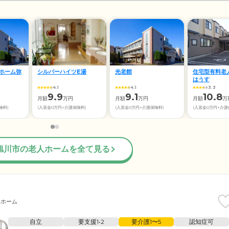
ホーム弥
シルバーハイツE湯
光老館
住宅型有料老人
はうす
4.1
4.1
3.3
9.9
9.1
10.8
月額
万円
月額
万円
月額
万
険料)
(入居金0万円+介護保険料)
(入居金0万円+介護保険料)
(入居金0万円+介護
旭川市の老人ホームを全て見る
人ホーム
自立
要支援1•2
要介護1〜5
認知症可