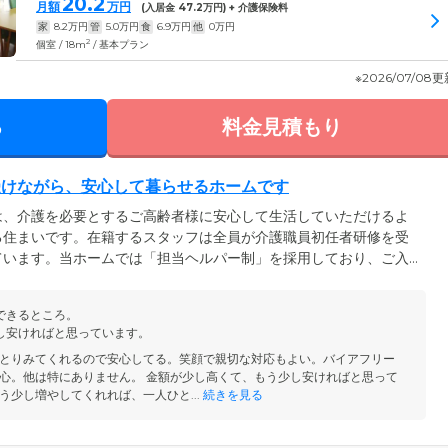
20.2
月額
万円
(入居金
47.2
万円) + 介護保険料
家
8.2
万円
管
5.0
万円
食
6.9
万円
他
0
万円
2
個室 / 18m
/ 基本プラン
※2026/07/08
る
料金見積もり
受けながら、安心して暮らせるホームです
は、介護を必要とするご高齢者様に安心して生活していただけるよ
る住まいです。在籍するスタッフは全員が介護職員初任者研修を受
ています。当ホームでは「担当ヘルパー制」を採用しており、ご入
スタッフを配置。日常のお声がけから身の回りのお世話まで、きめ
す。また、ご入居者様のお部屋はプライバシーに配慮したトイレ・
できるところ。
した。安心の見守りを受けながら、ご自分らしくのびのびとお過ご
し安ければと思っています。
とりみてくれるので安心してる。笑顔で親切な対応もよい。バイアフリー
心。他は特にありません。 金額が少し高くて、もう少し安ければと思って
う少し増やしてくれれば、一人ひと...
続きを見る