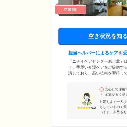
空室1室
空き状況を知
担当ヘルパーによるケアを
「ニチイケアセンター旭川北」
う、手厚い介護ケアをご提供す
講しており、高い技術を習得し
居者様お一人おひとりに専任の
細やかなケアをご提供していま
安心して使用
洗面台完備の個室をご用意しま
金額がもう少
しください。
対応もよく一人ひ
もしているので安
4.2
います。人数もも