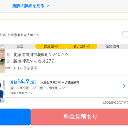
施設の詳細を見る
友会
住宅型有料老人ホーム
自立
要支援1•2
要介護1〜5
認知症可
北海道旭川市花咲町7-2407-17
新旭川駅
から 徒歩27分
トイレ付き居室
14.7
月額
万円
(入居金
9.6
万円) + 介護保険料
家
4.8
万円
管
1.7
万円
食
4.5
万円
他
3.7
万円
個室 / 基本プラン
※2026/02/01
る
料金見積もり