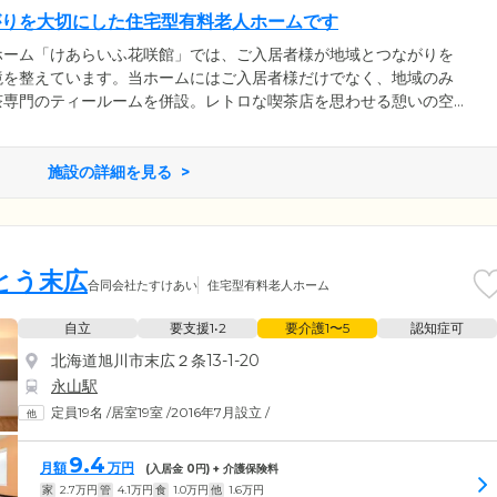
がりを大切にした住宅型有料老人ホームです
ホーム「けあらいふ花咲館」では、ご入居者様が地域とつながりを
境を整えています。当ホームにはご入居者様だけでなく、地域のみ
茶専門のティールームを併設。レトロな喫茶店を思わせる憩いの空
がおいしい紅茶を飲みながら、交流できます。また、ホーム2階には
域の方々に会合や生涯学習の場としてご利用いただいています。こ
であることは、ご入居者様を地域全体で見守ることにもつながりま
施設の詳細を見る
とう末広
合同会社たすけあい
住宅型有料老人ホーム
自立
要支援1•2
要介護1〜5
認知症可
北海道旭川市末広２条13-1-20
永山駅
定員19名
/
居室19室
/
2016年7月設立
/
9.4
月額
万円
(入居金
0
円) + 介護保険料
家
2.7
万円
管
4.1
万円
食
1.0
万円
他
1.6
万円