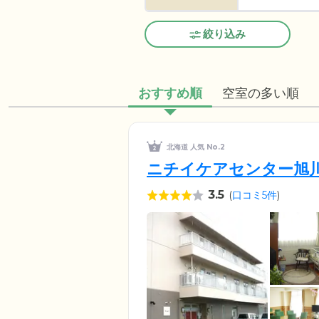
絞り込み
おすすめ順
空室の多い順
北海道 人気 No.2
ニチイケアセンター旭
3.5
(
口コミ5件
)