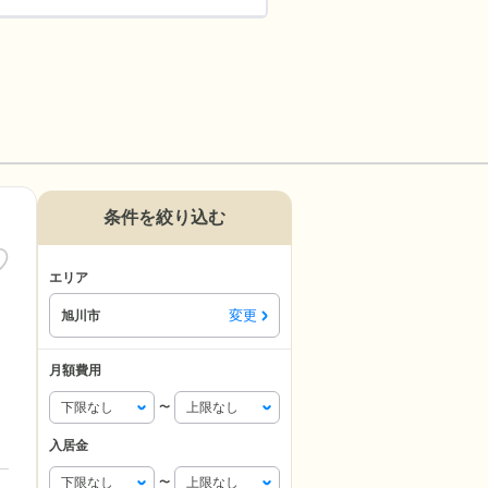
条件を絞り込む
エリア
変更
旭川市
月額費用
〜
入居金
〜