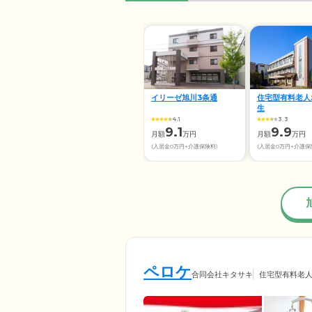
イリーゼ旭川3条通
住宅型有料老人
生
4.1
3.3
9.1
9.9
月額
万円
月額
万円
(入居金0万円+介護保険料)
(入居金0万円+介護保
ペロケ
合同会社キタサキ
住宅型有料老