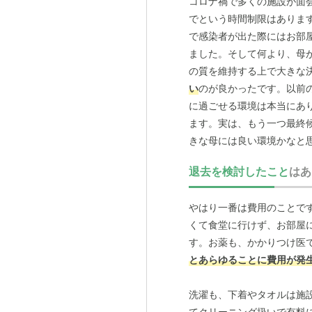
コロナ禍で多くの施設が面
でという時間制限はありま
で感染者が出た際にはお部
ました。そして何より、母
の質を維持する上で大きな
い
のが良かったです。以前
に過ごせる環境は本当にあ
ます。実は、もう一つ最終
きな母には良い環境かなと
かったんです。その点、現
退去を検討したこと
はあ
た。こうした介護用品の準
やはり一番は費用のことで
くて食堂に行けず、お部屋
す。お薬も、かかりつけ医
とあらゆることに費用が発
洗濯も、下着やタオルは施