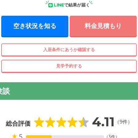
LINE
で結果が届く
空き状況を知る
料金見積もり
入居条件にあうか確認する
見学予約する
験談
4.11
（9件）
総合評価
5
（3件）