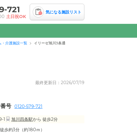
9-721
気になる施設リスト
0
00
土日祝OK
ム・介護施設一覧
イリーゼ旭川3条通
最終更新日：2026/07/19
話番号
0120-579-721
-1
旭川四条駅
から 徒歩2分
徒歩約3分（約180ｍ）