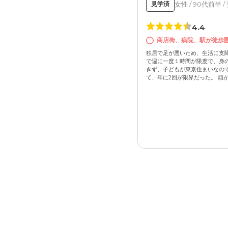
女性 / 90代前半 /
見学済
4.4
商店街、病院、駅が徒歩
独居で足が悪いため、生活に支
で週に一度１時間が限度で、身の
きず、子どもが東京住まいなの
て、年に2回が限界だった。 頭が