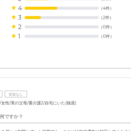
4
（4件）
3
（2件）
2
（0件）
1
（0件）
症状なし
/女性/実の父母/要介護2/自宅にいた(独居)
何ですか？