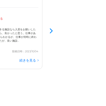
男性 / 70代後半 / 要介護1
見学済
3.2
る
病院が近く、付き添いもしてくれる
病院以外のことは自由にひとりで出来ることは
るので外出も可能 かなり前の見学なので印象に
きる施設なら入居をお願いした
すが、見学時に対応してくれた方はいい感じでし
ら、良かったと思う。仕事があ
という感じで施設はこんなもんかなあといった印象。
ならわかるが、仕事が何時に終わ
、良い施設...
投稿日時：2023/10/04
続きを見る