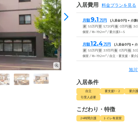
入居費用
料金プランを見る
9.1
月額
万円
(入居金
0
円) + 介
家
5.5
万円
管
5,720
円
食
0
万円
他
3.0
2
個室 / 18~19.2m
/ 要介護3～5
12.4
月額
万円
(入居金
0
円) +
家
5.5
万円
管
3.9
万円
食
0
万円
他
3.0
2
個室 / 18~19.2m
/ 自立・要支援・要介
旭川
入居条件
自立
要支援1・2
要介護
引受人必要
こだわり・特徴
24時間介護
トイレ有居室