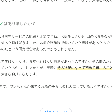
になります。なので、私が毎週持ち帰って洗濯しています。費用を抑え
お部屋の様子や設備、雰囲気といった目に見える部分に意識がいきがち
と
はありましたか？
にどれくらいの費用がかかるのか、もっと具体的に、事前にしっかりと
いうのは減らせるのではないかと思います。
リーゼ旭川3条通は、4階建ての落ち着いた外観の建物です。63
はり有料サービスの範囲と金額ですね。お誕生日会や月1回のお食事会が
となっています。
と知った時は驚きました。以前介護施設で働いていた経験があったので
ものだという固定観念があったのかもしれません。
れて歩けなくなり、食堂へ行けない時期があったのですが、その際のお
けていたのかもしれませんが、実際に
その状況になって初めて費用のこ
と大きな負担になります。
無料で、ワンちゃんが来てくれるのを母も楽しみにしているようですが、
ラインコンサートも月2回あり、母が見たいというのでお願いしています
少し、無料で参加できるレクリエーションが増えると嬉しいですね。