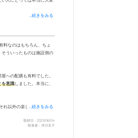
たい人にとっては本当に大変
...続きをみる
です。でも、実際に生活して
説明があれば、入居後の「こ
室ある居室は
居室内設備の写真
有料なのはもちろん、ちょ
、そういったものは施設側の
部屋への配膳も有料でした。
とを意識
しました。本当に、
それ以外の楽しみはほとん
...続きをみる
が、1回1500円。手芸小物
取材日：2025/06/04
執筆者：岸川京子