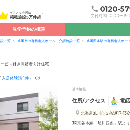
0120-57
ケアスル 介護は
受付時間 10:00〜19:
掲載施設5万件超
見学予約の相談
施設一覧
旭川市の有料老人ホーム・介護施設一覧
旭川四条駅の有料老人ホー
サービス付き高齢者向け住宅
/
入居体験談
1
件
）
?
基本情報
住所/アクセス
電
地図
北海道旭川市３条通17-1369
JR宗谷本線「旭川四条」駅より