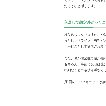
てクリーニング扱いで有料
だろうなと感じます。
見学の時には、どうしても
入居して想定外だったこ
いく上で、どんなサービス
んなはずじゃなかった」と
外観: イ
繰り返しになりますが、や
全室個室
っとしたドライブも有料だ
サービスとして提供される
また、母が感染症で足が腫
もちろん、事前に説明は受
些細なことでも積み重なる
月1回のドッグセラピーは
ど有料という印象です。オン
作りなども同様です。もう