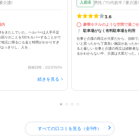
 要介護1
男性 / 70代前半 / 要介護1
入居済
3.6
圏内
豪華ホテルのような空間で過ごせ
駐車場がなく有料駐車場を利用
障をきたしていた。ヘルパーは人手不足
回りのことを100％カバーすることがで
仕事と介護の両立が大変だから、信頼で
で地元に帰るにも金と時間がかかりすぎ
いと思ったから丁度良い施設があったか
はっきりし、人を...
ると厳しい 仕事と介護の両立は経験者
るかわからない中、介護は大変だった。たが
投稿日時：2023/10/04
続きを見る
すべての口コミを見る（全9件）