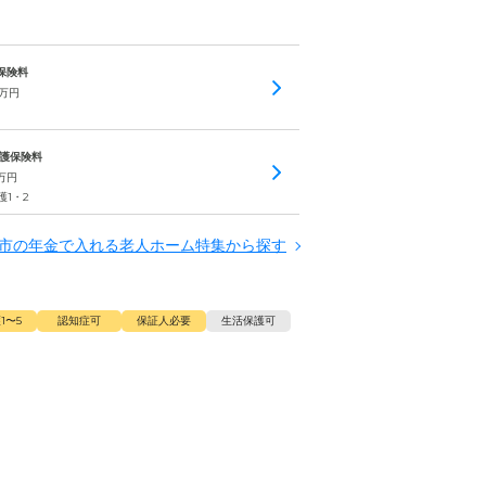
護保険料
万円
 介護保険料
万円
護1・2
市の年金で入れる老人ホーム特集から探す
1〜5
認知症可
保証人必要
生活保護可