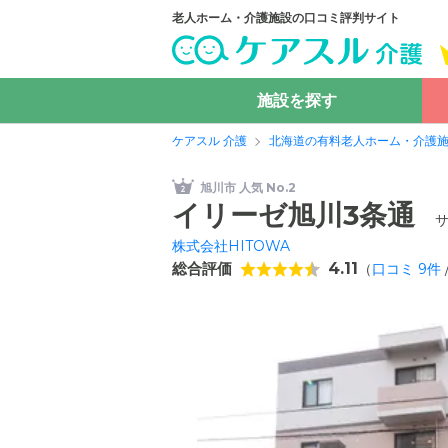
老人ホーム・介護施設の口コミ評判サイト
施設を探す
ケアスル 介護
北海道の有料老人ホーム・介護
旭川市 人気 No.2
イリーゼ旭川3条通
株式会社HITOWA
総合評価
4.11
（
口コミ
9
件