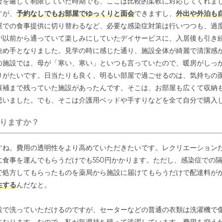
会を厳しく制限していた時期でも、ここは比較的柔軟に対応してくれまし
すが、
予約なしでもお部屋でゆっくりと面会
できますし、
外出や外泊も
屋での食事提供に切り替わるなど、必要な感染症対策は行いつつも、過
が以前から通っていて楽しみにしていたデイサービスに、入居後も引き
決め手となりました。見学の時に感じた通り、施設全体が綺麗で清潔感
の施設では、母が「寒い、寒い」といつも言っていたので、暖房がしっ
りがたいです。日当たりも良く、明るい部屋で過ごせるのは、気持ちの
候補まで残っていた施設があったんです。そこは、お部屋も広くて収納
思いました。でも、そこは介護用ベッドや手すりなどを全て自分で購入
在の施設は
介護保険を使ってベッドなどをレンタル
できたので、初期費
りますか？
備の手間や費用も、施設を選ぶ上では重要なポイントでしたね。
すね。費用の透明性をより高めていただきたいです。レクリエーション
に食事を運んでもらうだけでも550円かかります。ただし、感染症での
で処方してもらったものを薬局から施設に届けてもらうだけで配達料が
生する
んだなと。
設で洗っていただけるのですが、セーターなどの普通の衣類は洗濯機で