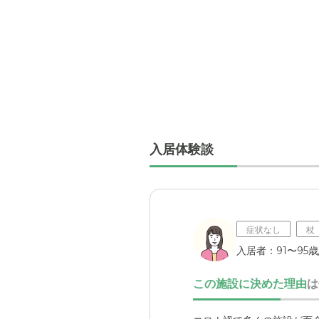
入居体験談
症状なし
杖
入居者：91〜95歳
この施設に決めた理由
は