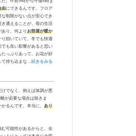
た。午前9時から午後6時ま
自由
にできるんです。フロア
度な制限がない点が安心でき
続き通えることが、母の生活
があり、何より
お部屋が暖か
かり効いていて、冬でも快適
面でも良い影響があると思い
もたっぷりあって、お花が好
して持ち込まなければならな
...続きをみる
用を抑えることができまし
だけでなく、例えば体調が悪
隔離が必要な場合は除きま
かかるんです。本当に、
あり
傷む可能性があるからと、全