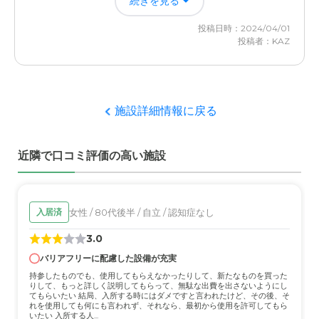
続きを見る
です。
料金費用について
もう少し安いといいなと思うが、介護サービスもとても大
投稿日時：2024/04/01
外観・内装・居室・設備について
変な業種なので、致し方ないかなとおもう。
投稿者：KAZ
独立した各居室も適当な広さがあり眺望も良い。食事もメ
ニューが豊富で、偏食傾向がある本人でもある程度要望を
聞いてくれるとの由。
施設詳細情報に戻る
介護医療サービスについて
近隣大学病院から派遣の医師が常駐している事と複数名の
近隣で口コミ評価の高い施設
看護師は24時間対応する体制が整っているとの由。
近隣環境や交通アクセスについて
市内中心部からは少し距離があるが陽当たりの良い静かな
女性 / 80代後半 / 自立 / 認知症なし
入居済
立地で、オンデマンドで中心部へのマイクロバス便も可能
3.0
との由。
バリアフリーに配慮した設備が充実
料金費用について
持参したものでも、使用してもらえなかったりして、新たなものを買った
りして、もっと詳しく説明してもらって、無駄な出費を出さないようにし
金額の詳細は覚えていない由ですが設備その他が充実して
てもらいたい 結局、入所する時にはダメですと言われたけど、その後、そ
れを使用しても何にも言われず、それなら、最初から使用を許可してもら
いるだけに初期費用、月々の費用もかなり高額。
いたい 入所する人...