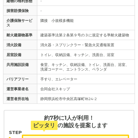
建物の権利形態
-
損害賠償保険
-
介護保険サービ
隣接 小規模多機能
ス
耐火建築物基準
建築基準法第２条第９号の３に規定する準耐火建築物
消火設備
消火器・スプリンクラー・緊急火災通報装置
居室設備
トイレ、収納設備、キッチン、洗面台、浴室
共用施設設備
食堂、キッチン、収納設備、トイレ、洗面台、浴室、
洗濯コーナー、エントランス、ベランダ
バリアフリー
手すり、エレベーター
運営事業者名
合同会社スキップ
運営者所在地
静岡県浜松市中央区高塚町1824-2
約7秒に1人が利用！
ピッタリ
の施設を提案します
STEP