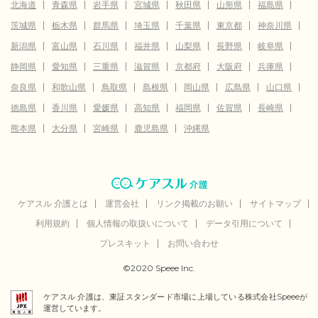
北海道
青森県
岩手県
宮城県
秋田県
山形県
福島県
茨城県
栃木県
群馬県
埼玉県
千葉県
東京都
神奈川県
新潟県
富山県
石川県
福井県
山梨県
長野県
岐阜県
静岡県
愛知県
三重県
滋賀県
京都府
大阪府
兵庫県
奈良県
和歌山県
鳥取県
島根県
岡山県
広島県
山口県
徳島県
香川県
愛媛県
高知県
福岡県
佐賀県
長崎県
熊本県
大分県
宮崎県
鹿児島県
沖縄県
ケアスル 介護とは
運営会社
リンク掲載のお願い
サイトマップ
利用規約
個人情報の取扱いについて
データ引用について
プレスキット
お問い合わせ
©2020 Speee Inc.
ケアスル 介護は、東証スタンダード市場に上場している株式会社Speeeが
運営しています。