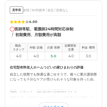
らないため比較対象がないため。
女性 / 60代前半 / 自立 / 症状なし
見学済
職員・スタッフ・他入居者の雰囲気について
4.00
親切に対応してくれていると思うので。特別、不可もない
と認識しているためこの点数。
医師常駐、看護師24時間対応体制
初期費用、月額費用が高額
外観・内装・居室・設備について
特別汚れているとかはないため、このような感じかという
職員･
近隣環境･
外観･設備
介護･医療
料金･費用
スタッフ
交通
イメージ。どこも同じではと思っている。
4.0
4.0
5.0
4.0
3.0
介護医療サービスについて
住宅型有料老人ホームつどいの家ひまわりの評価
このような施設の利用が初めての利用なので、この施設し
か知らないため比較対象がない。
自立した状態でも快適な過ごせそうで、後々に要介護状態
になっても十分なケアが受けられそうな印象を持った由。
近隣環境や交通アクセスについて
職員・スタッフ・他入居者の雰囲気について
自宅からの距離も遠すぎないため、面会や面談の際にさほ
ど不便を感じないのでここに決めた。
体験入居した訳ではないのであくまで印象だが説明してく
れた担当者は細かいことも懇切丁寧に回答してくれたそう