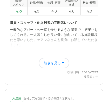
職員･
近隣環境･
外観･設備
介護･医療
料金･費用
スタッフ
交通
4.0
4.0
4.0
4.0
4.0
職員・スタッフ・他入居者の雰囲気について
一般的なアパートの一室を借りるような感覚で、見守りを
してくれる。一人暮らしが長い母には向いている施設環境
だと思いました。ケアマネさんも親身にお話していただき
ました。
外観・内装・居室・設備について
続きを見る
偏食なのですが、食べられない物を食べられる物へ変更し
た献立にはならないそう。ただ施設のほうで多少の対応は
投稿日時：2026/07/23
可能とのことでした。
投稿者：サ
女性 / 70代前半 / 要介護3 / 症状なし
入居済