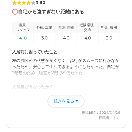
3.60
自宅から遠すぎない距離にある
職員･
近隣環境･
外観･設備
介護･医療
料金･費用
スタッフ
交通
4.0
3.0
4.0
4.0
3.0
入居前に困っていたこと
左の股関節の状態が良くなく、歩行がスムーズに行かなか
ったため、安心して生活できるようにしたかった。自宅が
2階建のため、寝室が2階で不便だった。
入居後どうなったか？
基本施設内の移動は歩行器を使用しているため、転倒など
続きを見る
のリスクが減り、安心した。 常時介護が難しいため、家
族も安心して生活できるようになった。
投稿日時：2024/04/26
投稿者：トム
住宅型有料老人ホームつどいの家ひまわりの評価
他の施設は見学などしていないため、他の施設のことを知