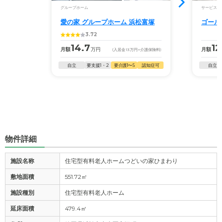
グループホーム
サービス付
愛の家 グループホーム 浜松富塚
ゴール
3.72
14.7
12
月額
万円
月額
(入居金
13
万円
+介護保険料)
自立
要支援1・2
要介護1〜5
認知症可
自立
物件詳細
施設名称
住宅型有料老人ホームつどいの家ひまわり
敷地面積
551.72㎡
施設種別
住宅型有料老人ホーム
延床面積
479.4㎡