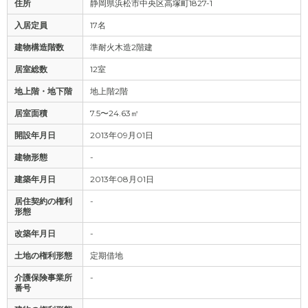
住所
静岡県浜松市中央区高塚町1827-1
入居定員
17名
建物構造階数
準耐火木造2階建
居室総数
12室
地上階・地下階
地上階2階
居室面積
7.5〜24.63㎡
開設年月日
2013年09月01日
建物形態
-
建築年月日
2013年08月01日
居住契約の権利
-
形態
改築年月日
-
土地の権利形態
定期借地
介護保険事業所
-
番号