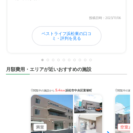
投稿日時：2023/11/06
ベストライフ浜松東の口コ
ミ・評判を見る
月額費用・エリアが近いおすすめの施設
5.4
浜松市中央区富塚町
閲覧中の施設から
km
閲覧中の施
満室
空室あ