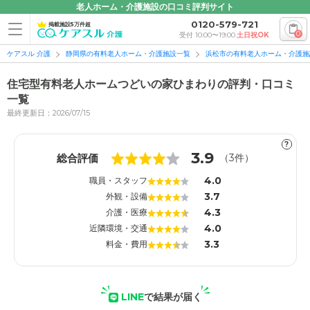
老人ホーム・介護施設の口コミ評判サイト
0120-579-721
掲載施設5万件超
0
受付 10:00〜19:00
土日祝OK
ケアスル 介護
静岡県の有料老人ホーム・介護施設一覧
浜松市の有料老人ホーム・介護施
住宅型有料老人ホームつどいの家ひまわりの評判・口コミ
一覧
最終更新日：2026/07/15
1
1
?
3.9
総合評価
（
3
件）
4.0
職員・スタッフ
3.7
外観・設備
4.3
介護・医療
4.0
近隣環境・交通
3.3
料金・費用
LINE
で結果が届く