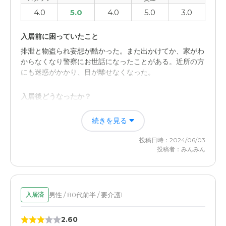
4.0
5.0
4.0
5.0
3.0
入居前に困っていたこと
排泄と物盗られ妄想が酷かった。また出かけてか、家がわ
からなくなり警察にお世話になったことがある。近所の方
にも迷惑がかかり、目が離せなくなった。
入居後どうなったか？
グループホームに入居してからは、穏やかになった。また
続きを見る
グループホームでも家事など率先して行っているようで、
本人も家に帰りたいとは言わないとのこと。
投稿日時：2024/06/03
投稿者：みんみん
日ノ岡グループホームの評価
職員の方が親切でよくみてくれています。しかし転倒が２
回あり怪我をしているので、人手不足かと考えられます。
男性 / 80代前半 / 要介護1
入居済
職員・スタッフ・他入居者の雰囲気について
2.60
職員さんの接遇も良く、満足している。しかし転倒につい