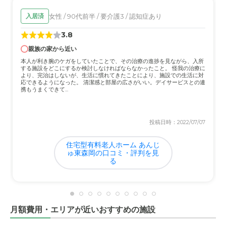
と思います。自分の親であっても、あんなには対応できな
女性 / 90代前半 / 要介護3 / 認知症あり
入居済
いと思っています。
3.8
外観・内装・居室・設備について
親族の家から近い
まだ施設は築５年程度で、外観は落ち着いた佇まいで、内
本人が利き腕のケガをしていたことで、その治療の進捗を見ながら、入所
装も小奇麗でまずまずです。個室も使いやすい部屋になっ
する施設をどこにするか検討しなければならなかったこと。 怪我の治療に
より、完治はしないが、生活に慣れてきたことにより、施設での生活に対
ています。
応できるようになった。 清潔感と部屋の広さがいい。デイサービスとの連
携もうまくできて...
介護医療サービスについて
定期的な検査があるし、何かあればすぐに連絡が来て、対
投稿日時：2022/07/07
応処置を知れせてくれます。また担当の医療施設が近くな
ので安心です。
住宅型有料老人ホーム あんじ
ゅ東森岡の口コミ・評判を見
る
近隣環境や交通アクセスについて
小学校の近くですが、とても静かな環境です。また自宅か
ら車で５分程度でアクセスが良く満足しています。
月額費用・エリアが近いおすすめの施設
料金費用について