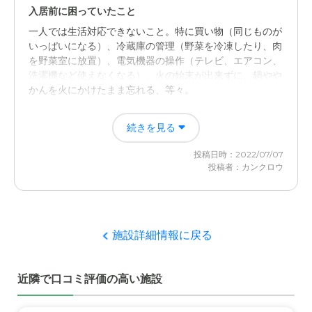
個室で、プライバシーが守られていて、他の入所者に迷惑
入居前に困っていたこと
をかけないようになっていて安心。ホールで皆で話がで
一人では生活対応できないこと。特に買い物（同じものが
き、孤立しない構造で良い。
いっぱいになる）、冷蔵庫の管理（野菜を冷凍したり、肉
を野菜室に放置）、電気機器の操作（テレビ、エアコン、
介護医療サービスについて
洗濯機など使えなくなる）、火の始末が出来ずに、鍋やや
足腰が弱っていて、転びやすいが、その都度、寄り添って
かんを火にかけたまま忘れる、等々。
介護してくれ、目をかけてくださるので感謝している。
入居後どうなったか？
続きを見る
近隣環境や交通アクセスについて
施設では、掃除、洗濯物干しやたたみ、食事の配給の手伝
小学校の前で子供達の声が聞こえるのもにぎやかで良いと
投稿日時：2022/07/07
いなど出来ることは自分でやらせる仕組みになっている。
投稿者：カンクロウ
思う。私の家から近いのも消耗品を届けるのに行きやすく
出来ないことは、施設の介護者が支援する。
て助かる。
日ノ岡グループホームの評価
料金費用について
家で面倒を看ると共倒れになると思われたが、これが防げ
施設詳細情報に戻る
介護手当ての値上げあるが、年金の中で何とか支払えるの
たし、お互いストレスが少なくなったと思う。また、毎日
で良い。色々な施設を見学したが、良心的な価格で良いと
顔を見るわけではないのである意味新鮮な感じで会える。
思う。
近隣で口コミ評価の高い施設
職員・スタッフ・他入居者の雰囲気について
いつもとても親切で細かいところまで良く気が回っている