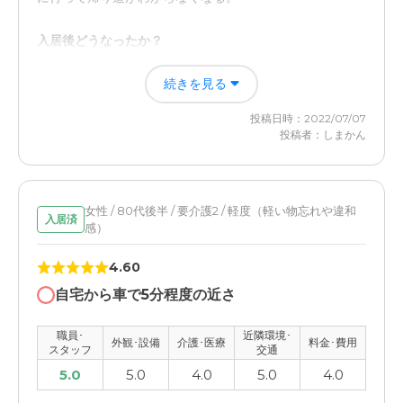
近隣環境や交通アクセスについて
入居後どうなったか？
郊外に立地しており、本人の実家から近いため本人も気分
知らないうちに出掛けてしまうので家を訪れてもどこへ行
的に落ち着いて生活出来てると思う。
続きを見る
ったかわからなかったが、その心配がなくなった。専属の
医院の先生が出した薬を施設の方が手渡しで飲ませてくれ
投稿日時：2022/07/07
料金費用について
るので薬の飲み違いなくなった。生活が規則正しいので、
投稿者：しまかん
体調も良いようでよかった。
近隣とか他の市にある施設より安い料金設定のため助か
る。本人の年金で賄うことが出来ている。
日ノ岡グループホームの評価
現在、コロナで面会ができないが、様子を写真を送ってく
女性 / 80代後半 / 要介護2 / 軽度（軽い物忘れや違和
入居済
感）
れたり、こちらの要望にこたえてくれる。
4.60
職員・スタッフ・他入居者の雰囲気について
自宅から車で5分程度の近さ
とても優しく接してくださって良かったです。座る場所が
同じでいつも同じ入所者の方とお話しているようですが、
職員･
近隣環境･
他の人達とも話ができると良いと思う。
外観･設備
介護･医療
料金･費用
スタッフ
交通
5.0
5.0
4.0
5.0
4.0
外観・内装・居室・設備について