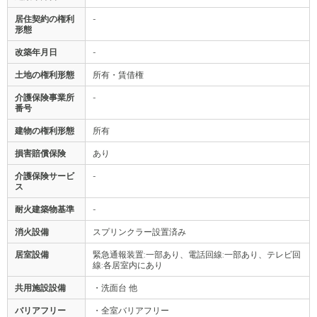
居住契約の権利
-
形態
改築年月日
-
土地の権利形態
所有・賃借権
介護保険事業所
-
番号
建物の権利形態
所有
損害賠償保険
あり
介護保険サービ
-
ス
耐火建築物基準
-
消火設備
スプリンクラー設置済み
居室設備
緊急通報装置:一部あり、電話回線:一部あり、テレビ回
線:各居室内にあり
共用施設設備
・洗面台 他
バリアフリー
・全室バリアフリー