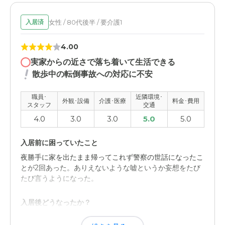
家賃のほかに小遣いと称して一部料金を徴収されるが、使
途の明細がいまいち理解できない。 まだなくなっていな
女性 / 80代後半 / 要介護1
入居済
いと思われるものを購入しているケースがある。
4.00
職員・スタッフ・他入居者の雰囲気について
実家からの近さで落ち着いて生活できる
施設増設のために募集した介護スタッフのためか、はたま
散歩中の転倒事故への対応に不安
たスタッフの年齢が若いためかわからないが、本人曰く入
居者の扱いが雑で優しくないとのこと。
職員･
近隣環境･
外観･設備
介護･医療
料金･費用
スタッフ
交通
外観・内装・居室・設備について
4.0
3.0
3.0
5.0
5.0
築年数が少ないため、施設内はとてもきれいで清潔感があ
る。親が入居しているので本人の感想はわからない。
入居前に困っていたこと
夜勝手に家を出たまま帰ってこれず警察の世話になったこ
介護医療サービスについて
とが2回あった。ありえないような嘘というか妄想をたび
デイサービスの時は、リハビリ、介護等でスタッフが非常
たび言うようになった。
にフレンドリーで、本人も行く日を楽しみにしていた。施
設に入居してからは毎日顔を合わせるためか、スタッフの
入居後どうなったか？
扱いが雑で本人も反抗的な態度をとっているとのこと。
何処へ行ったか探しに行ったり、警察から連絡が来なくな