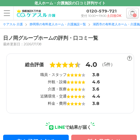
老人ホーム・介護施設の口コミ評判サイト
0120-579-721
掲載施設5万件超
0
受付 10:00〜19:00
土日祝OK
ケアスル 介護
静岡県の有料老人ホーム・介護施設一覧
湖西市の有料老人ホーム・介護施
日ノ岡グループホームの評判・口コミ一覧
最終更新日：2026/07/08
?
1
1
4.0
総合評価
（
5
件）
3.8
職員・スタッフ
4.6
外観・設備
3.6
介護・医療
4.4
近隣環境・交通
3.8
料金・費用
LINE
で結果が届く