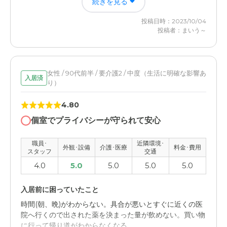
続きを見る
った。たびたび鍋を焦がして火事になるところだったが、
近隣環境や交通アクセスについて
その心配がなくなった。
投稿日時：2023/10/04
電車、バスなどでのアクセスが悪く、免許を保持していな
投稿者：まいう～
いためなかなか訪問できない。
日ノ岡グループホームの評価
入居費用が比較的安いことと施設の職員が誠実だと思う。
料金費用について
施設の立地も自宅から近いため何かあってもすぐ行ける。
月額の利用料等は平均並みと思うが、小遣いと称するもの
女性 / 90代前半 / 要介護2 / 中度（生活に明確な影響あ
入居済
り）
の使途がいまいち納得できない。
職員・スタッフ・他入居者の雰囲気について
施設のスタッフは総じてフレンドリーで良いと思う。他の
4.80
入居者のことはよくわからないが、仲良くしている入居者
個室でプライバシーが守られて安心
の人はいるとのこと。
職員･
近隣環境･
外観・内装・居室・設備について
外観･設備
介護･医療
料金･費用
スタッフ
交通
他の施設を見たことがないのでハッキリとはわからない
4.0
5.0
5.0
5.0
5.0
が、普通の施設、設備ではないか。
入居前に困っていたこと
介護医療サービスについて
時間(朝、晩)がわからない。具合が悪いとすぐに近くの医
一度散歩中に転んでオデコを切って縫ったことがあるた
院へ行くので出された薬を決まった量が飲めない。買い物
め、もう少し注意してほしいと思った。
に行って帰り道がわからなくなる。