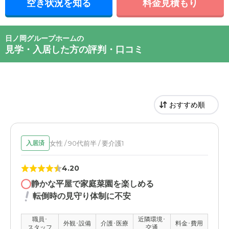
空き状況を知る
料金見積もり
日ノ岡グループホームの
見学・入居した方の評判・口コミ
女性 / 90代前半 / 要介護1
入居済
4.20
静かな平屋で家庭菜園を楽しめる
転倒時の見守り体制に不安
職員･
近隣環境･
外観･設備
介護･医療
料金･費用
スタッフ
交通