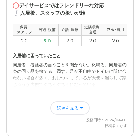
ては見守り不足で少し残念でした。
デイサービスではフレンドリーな対応
入居後、スタッフの扱いが雑
外観・内装・居室・設備について
田舎のため、外には家庭菜園もあり。平屋で静かな環境で
職員･
近隣環境･
外観･設備
介護･医療
料金･費用
スタッフ
交通
良いと思う。また本人の生まれた町なのでそれも良い。
2.0
5.0
2.0
2.0
2.0
介護医療サービスについて
入居前に困っていたこと
しっかりみてくれてますが、医療で医師の判断で気管支の
貼り薬の処方で心不全を起こしたことがあり、その説明が
同居者、看護者の言うことを聞かない。怒鳴る、同居者の
満足できていない。
身の回り品を捨てる、隠す。足が不自由でトイレに間に合
わない場合が多く、おむつをしているが大便を漏らして家
じゅうが大便でぐちゃぐちゃになっている。
近隣環境や交通アクセスについて
家族用の駐車場も広く日当たりも良い。家庭菜園もあり静
入居後どうなったか？
かな環境で落ち着けると思う。
続きを見る
自宅の場合は、同居者が仕事で不在の場合が多く、一人で
弁の処理をしなければいけなかったが、 施設では誰か氏
料金費用について
投稿日時：2024/04/09
らが近くにいるため。
グループホームの中では安い方だと思う。これは施設のせ
投稿者：かず
いではないが物価高で徐々に請求額も上がっている。
日ノ岡グループホームの評価