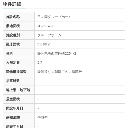
物件詳細
施設名称
日ノ岡グループホーム
敷地面積
2873.67㎡
施設種別
グループホーム
延床面積
516.99㎡
住所
静岡県湖西市岡崎2254-2
入居定員
2名
建物構造階数
鉄骨造り１階建ての１階部分
居室総数
-
地上階・地下階
-
居室面積
-
開設年月日
-
建物形態
併設型
建築年月日
-