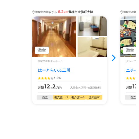
特段の問題がなければ年金で何とか賄えるので満足してい
ます。もう少し高くても良いと思いますが…。
6.2
豊橋市大脇町大脇
閲覧中の施設から
km
閲覧中の施
満室
満室
住宅型有料老人ホーム
グループホ
はーとらいふ二川
ニチイ
3.96
12.2
13
月額
万円
月額
(入居金
30
万円
+介護保険料)
自立
要支援1・2
要介護1〜5
認知症可
自立