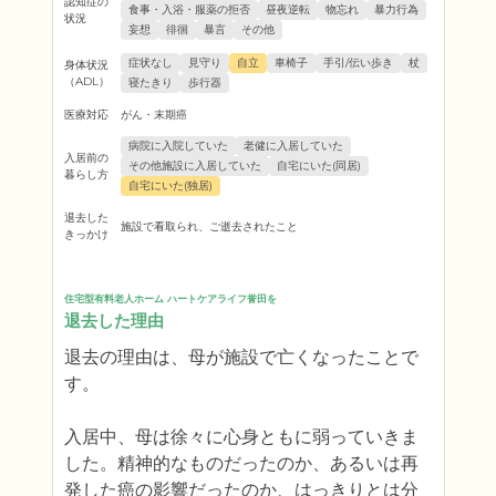
認知症の
食事・入浴・服薬の拒否
昼夜逆転
物忘れ
暴力行為
状況
妄想
徘徊
暴言
その他
症状なし
見守り
自立
車椅子
手引/伝い歩き
杖
身体状況
（ADL）
寝たきり
歩行器
医療対応
がん・末期癌
病院に入院していた
老健に入居していた
入居前の
その他施設に入居していた
自宅にいた(同居)
暮らし方
自宅にいた(独居)
退去した
施設で看取られ、ご逝去されたこと
きっかけ
住宅型有料老人ホーム ハートケアライフ誉田を
退去した理由
退去の理由は、母が施設で亡くなったことで
す。

入居中、母は徐々に心身ともに弱っていきま
した。精神的なものだったのか、あるいは再
発した癌の影響だったのか、はっきりとは分