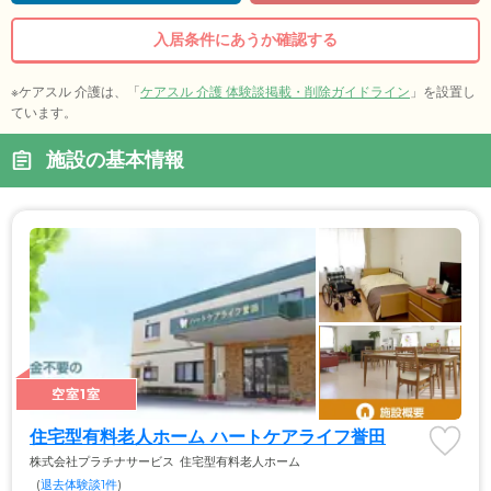
入居条件にあうか確認する
※ケアスル 介護は、「
ケアスル 介護 体験談掲載・削除ガイドライン
」を設置し
ています。
施設の基本情報
空室1室
住宅型有料老人ホーム ハートケアライフ誉田
株式会社プラチナサービス
住宅型有料老人ホーム
(
退去体験談1件
)