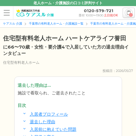
老人ホーム・介護施設の口コミ評判サイト
0120-579-721
掲載施設5万件超
0
受付 10:00〜19:00
土日祝OK
ケアスル 介護
千葉県の有料老人ホーム・介護施設一覧
千葉市の有料老人ホーム・介護施
住宅型有料老人ホーム ハートケアライフ誉田
に66〜70歳・女性・要介護4で入居していた方の退去理由イ
ンタビュー
住宅型有料老人ホーム
投稿日：2026/05/27
退去した理由は...
施設で看取られ、ご逝去されたこと
目次
入居者プロフィール
退去した理由
入居前に抱えていた問題