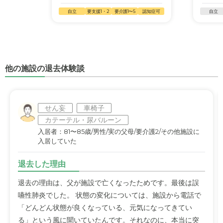
自立
要支援1・2
要介護1〜5
認知症可
自立
他の施設の退去体験談
せん妄
車椅子
カテーテル・尿バルーン
入居者：81〜85歳/男性/実の父母/要介護2/その他施設に
入居していた
退去した理由
退去の理由は、父が施設で亡くなったためです。最後は誤
嚥性肺炎でした。 状態の変化については、施設から電話で
「どんどん状態が良くなっている、元気になってきてい
る」という風に聞いていたんです。それなのに、本当に突