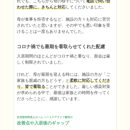
れでも、こちらから母の様子について
電話で問い合
わせた際に、きちんと対応
してくださいました。

母が食事を拒否するなど、施設の方々も対応に苦労
されていたと思いますが、その中でも悪い印象を受
けることは一度もありませんでした。
コロナ禍でも最期を看取らせてくれた配慮
入居期間のほとんどがコロナ禍と重なり、面会は厳
しく制限されていました。

けれど、母が最期を迎える時には、施設の方が「ご
家族も親戚の方もどうぞ」と
柔軟に対応してくださ
り、皆で看取る
ことができました。厳しい感染対策
が求められる中で、最後は家族との時間を作ってく
ださったことに、感謝しています。
住宅型有料老人ホーム ハートケアライフ誉田の
改善点や入居後のギャップ