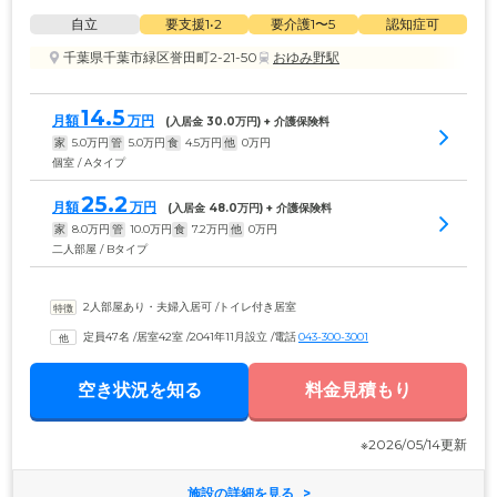
自立
要支援1•2
要介護1〜5
認知症可
千葉県千葉市緑区誉田町2-21-50
おゆみ野駅
14.5
月額
万円
(入居金 
30.0
万円) + 介護保険料
家
5.0
万円
管
5.0
万円
食
4.5
万円
他
0
万円
個室 / Aタイプ
25.2
月額
万円
(入居金 
48.0
万円) + 介護保険料
家
8.0
万円
管
10.0
万円
食
7.2
万円
他
0
万円
二人部屋 / Bタイプ
2人部屋あり・夫婦入居可
 /
トイレ付き居室
定員47名
 /
居室42室
 /
2041年11月設立
 /
電話
043-300-3001
空き状況を知る
料金見積もり
※2026/05/14更新
施設の詳細を見る