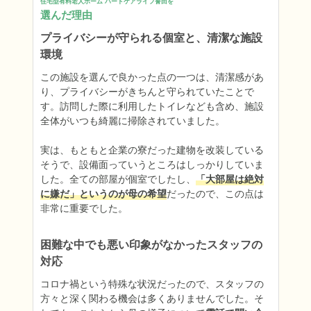
住宅型有料老人ホーム ハートケアライフ誉田を
選んだ理由
プライバシーが守られる個室と、清潔な施設
環境
この施設を選んで良かった点の一つは、清潔感があ
り、プライバシーがきちんと守られていたことで
す。訪問した際に利用したトイレなども含め、施設
全体がいつも綺麗に掃除されていました。

実は、もともと企業の寮だった建物を改装している
そうで、設備面っていうところはしっかりしていま
した。全ての部屋が個室でしたし、
「大部屋は絶対
に嫌だ」というのが母の希望
だったので、この点は
非常に重要でした。
困難な中でも悪い印象がなかったスタッフの
対応
コロナ禍という特殊な状況だったので、スタッフの
方々と深く関わる機会は多くありませんでした。そ