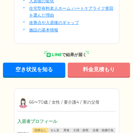
入居後の変化
住宅型有料老人ホーム ハートケアライフ誉田
を選んだ理由
改善点や入居後のギャップ
施設の基本情報
LINE
で結果が届く
空き状況を知る
料金見積もり
66〜70歳 / 女性 / 要介護4 / 実の父母
入居者プロフィール
症状なし
せん妄
異食
幻覚・錯視
自傷・他傷行為