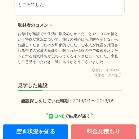
ところでした。
取材者のコメント
お母様が施設での生活に馴染めなかったことや、コロナ禍と
いう特殊な状況について、施設の対応にも理解を示しながら
お話しくださったのが印象的でした。ご本人が施設を拒否さ
れる中での家族の葛藤や、限られた情報の中で最善を尽くそ
うとするお気持ちが伝わってくるインタビューでした。率直
なご意見をいただき、誠にありがとうございました。
取材日：2026/05/11
執筆者：岸川京子
見学した施設
施設探しをしていた時期：
2019/03 〜 2019/05
LINE
で結果が届く
空き状況を知る
料金見積もり