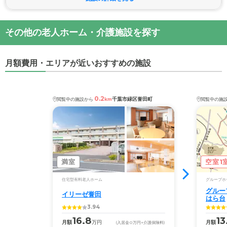
その他の老人ホーム・介護施設を探す
月額費用・エリアが近いおすすめの施設
0.2
千葉市緑区誉田町
閲覧中の施設から
km
閲覧中の施
満室
空室1
住宅型有料老人ホーム
グループホ
グルー
イリーゼ誉田
はら台
3.94
16.8
13
月額
万円
月額
(入居金
0
万円
+介護保険料)