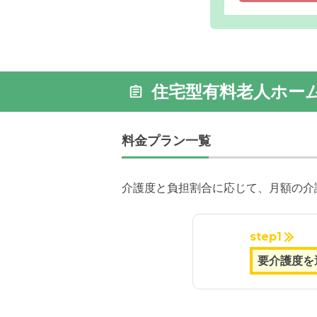
住宅型有料老人ホー
外観: 緑
やかさを
料金プラン一覧
介護度と負担割合に応じて、月額の介
step1