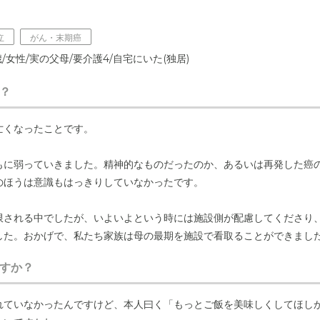
立
がん・末期癌
/女性/実の父母/要介護4/自宅にいた(独居)
？
亡くなったことです。
もに弱っていきました。精神的なものだったのか、あるいは再発した癌
のほうは意識もはっきりしていなかったです。
限される中でしたが、いよいよという時には施設側が配慮してくださり
した。おかげで、私たち家族は母の最期を施設で看取ることができまし
すか？
れていなかったんですけど、本人曰く「もっとご飯を美味しくしてほし