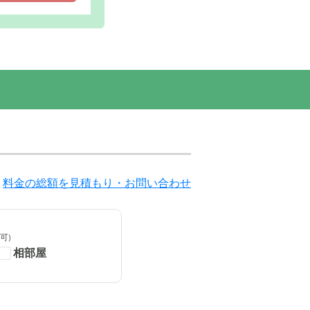
鉢の花が華
居室内設備: 落ち着いた木目調の居室にはベッ
過ごせる空間となっています。
料金の総額を見積もり・お問い合わせ
可)
相部屋