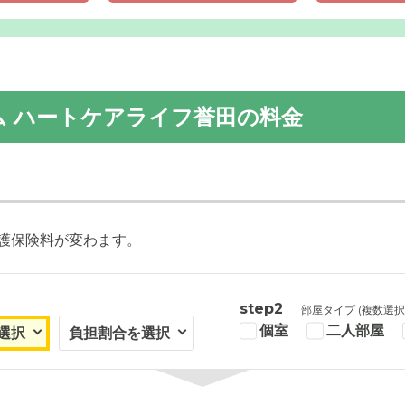
ム ハートケアライフ誉田の料金
を基調とした外観にガラス扉や複数の案内看板が設置され、植木
添えています。
護保険料が変わます。
step2
部屋タイプ (複数選択
個室
二人部屋