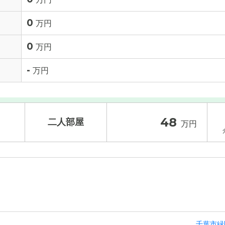
0
万円
0
万円
-
万円
48
二人部屋
万円
入居金
その他費用
/ 補足
25.2
万円
千葉市緑