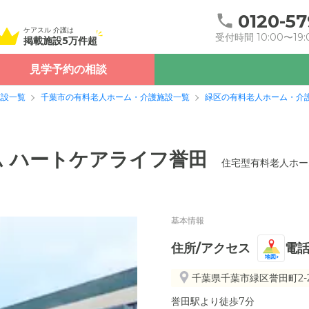
0120-57
ケアスル 介護は
受付時間 10:00〜19:
掲載施設5万件超
見学予約の相談
施設一覧
千葉市の有料老人ホーム・介護施設一覧
緑区の有料老人ホーム・介
 ハートケアライフ誉田
住宅型有料老人ホー
基本情報
住所/アクセス
電
地図
千葉県千葉市緑区誉田町2-21
誉田駅より徒歩7分