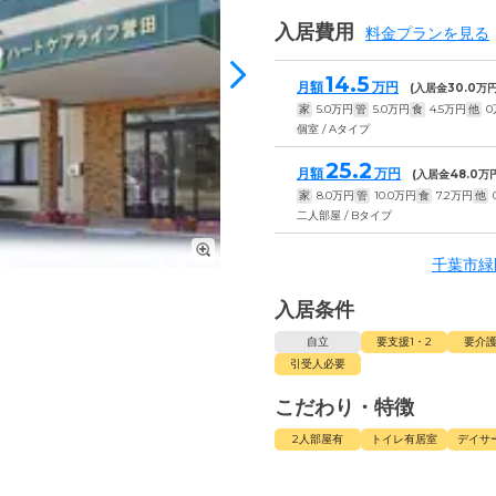
入居費用
料金プランを見る
14.5
月額
万円
(入居金
30.0
万円
家
5.0
万円
管
5.0
万円
食
4.5
万円
他
0
個室 / Aタイプ
25.2
月額
万円
(入居金
48.0
万円
家
8.0
万円
管
10.0
万円
食
7.2
万円
他
二人部屋 / Bタイプ
千葉市緑
入居条件
自立
要支援1・2
要介護
引受人必要
こだわり・特徴
2人部屋有
トイレ有居室
デイサ