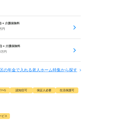
) + 介護保険料
万円
) + 介護保険料
0
万円
区の年金で入れる老人ホーム特集から探す
1〜5
認知症可
保証人必要
生活保護可
ービス