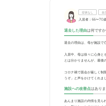
症状なし
自
入居者：66〜70歳
退去した理由
は何ですか
退去の理由は、母が施設で
入居中、母は徐々に心身と
とは分かりませんが、最後
コロナ禍で面会が厳しく制
うぞ」と声をかけてくれま
施設への改善点
はありま
あんまり施設の内情を見ら