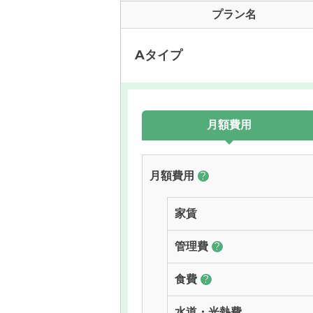
プラン名
Aタイプ
月額費用
月額費用
?
家賃
管理費
?
食費
?
水道・光熱費