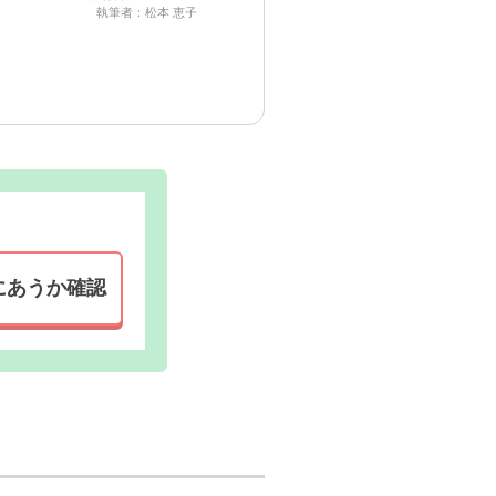
るなど、細やかな配慮
をして
執筆者：松本 恵子
ねなく相談することができま
りがたいです。
温水地で
受付・エントランスの写真
にあうか確認