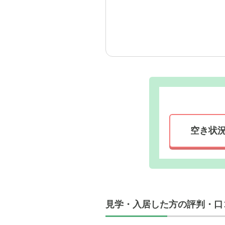
そのことを面談の際にご相
くださいました。
「遠慮なく何でも言ってく
す。
ただ預けるだけでなく、一
外観: 2
は、四季
空き状
見学・入居した方の評判・口