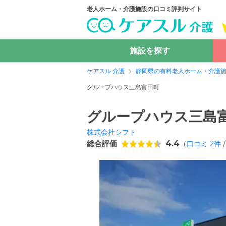
老人ホーム・介護施設の口コミ評判サイト
施設を探す
ケアスル 介護
静岡県の有料老人ホーム・介護
グループハウス三島富田町
グループハウス三島
株式会社シフト
総合評価
4.4
（
口コミ
2
件
/