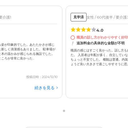
 要介護1
女性 / 60代後半 / 要介護
見学済
4.0
職員の話し方がわかりやすく好印
追加料金の具体的な金額が不明
る姿が印象的でした。あたたかさが感じ
新しく清潔感もありました。 駐車場が
職員の感じはすごく良かった。話し方も
と木の温かみが感じられる施設でした。
た。 入居者は年配が多く、自立してい
ろが非常に良かった...
ちょっと不安でした。 概観は普通。内
ょうど良い大きさで過ごしやすそうに思えた
投稿日時：2024/12/10
続きを見る