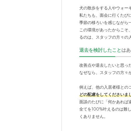
犬の散歩をする人やウォー
私たちも、面会に行くたび
季節の移ろいを感じながら
この環境があったからこそ
るのは、スタッフの方々の
本当に皆さん良い方たちば
退去を検討したこと
はあ
母は好き嫌いがはっきりし
改善点や退去したいと思っ
うです。
なぜなら、スタッフの方々
もちろん、人間同士なので
ださっている
のだと感じま
例えば、他の入居者様との
どの配慮をしてくださいま
この安心感は、何物にも代
面談のたびに「何かあれば
実際に友人にも「もし施設
全てを100%叶えるのは
す。スタッフの方々は、私
くありません。
母は比較的しっかりしてい