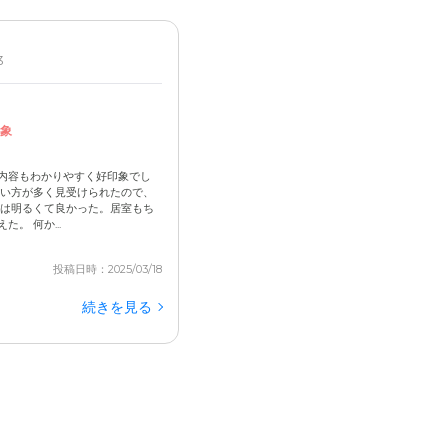
3
象
内容もわかりやすく好印象でし
ない方が多く見受けられたので、
装は明るくて良かった。居室もち
。 何か...
投稿日時：2025/03/18
続きを見る