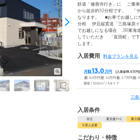
鉄道「修善寺行き」に ご乗車
から徒歩約10分程です。 「
なります。 ■お車でお越しにな
分程 伊豆縦貫道「三島塚原イ
でお越しになる場合 JR東海
していただき 「富田町」で下
します。
入居費用
料金プランを見る
13.0
月額
万円
(入居金
18.0
万円)
家
6.0
万円
管
4.3
万円
食
2.7
万円
他
0
2
個室 / 13.02m
/ Aタイプ
三島
入居条件
自立
要支援1〜2
要介護
引受人必要
こだわり・特徴