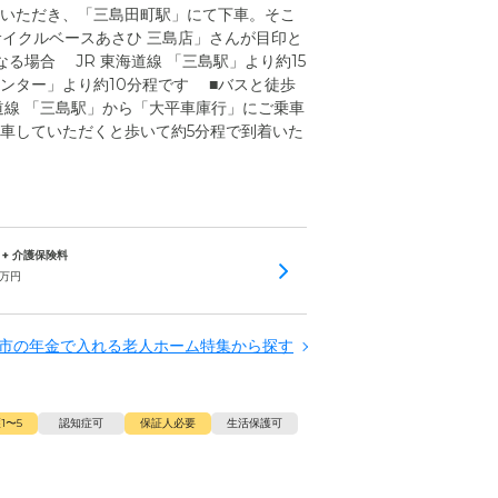
いただき、「三島田町駅」にて下車。そこ
サイクルベースあさひ 三島店」さんが目印と
る場合 JR 東海道線 「三島駅」より約15
ンター」より約10分程です ■バスと徒歩
道線 「三島駅」から「大平車庫行」にご乗車
車していただくと歩いて約5分程で到着いた
 + 介護保険料
万円
市の年金で入れる老人ホーム特集から探す
1〜5
認知症可
保証人必要
生活保護可