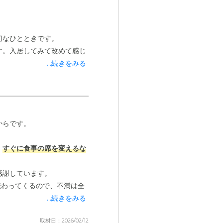
切なひとときです。
す。入居してみて改めて感じ
...続きをみる
特に問題なく過ごせているよ
からです。
ど、
皆さんが温かく接してく
、
すぐに食事の席を変えるな
感謝しています。
フの方々への信頼は厚いで
伝わってくるので、不満は全
...続きをみる
していた時期がありました。
取材日：2026/02/12