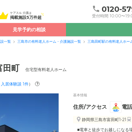
0120-57
ケアスル 介護は
受付時間 10:00〜19:
掲載施設5万件超
見学予約の相談
施設一覧
三島市の有料老人ホーム・介護施設一覧
三島田町駅の有料老人ホー
富田町
住宅型有料老人ホーム
入居体験談
1
件
）
?
基本情報
住所/アクセス
電
地図
静岡県三島市富田町1-21
■電車と徒歩でお越しになる場