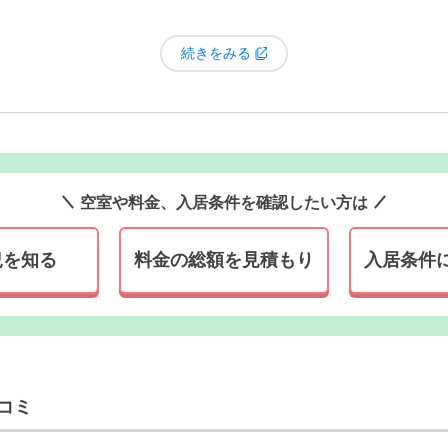
談したところ、すぐに状況を理解してくださり、
食事の際の席を調整す
続きをみる
ださいね」という言葉を行動で示してくださるので、私たち家族も気兼
緒により良い生活環境を作っていこうとしてくださる姿勢が、本当にあ
色のコントラストが特徴的な外観。ホームの目の前に広がる中郷
折々の樹木や野鳥をお楽しみいただけます。
空室や料金、入居条件を確認したい方は
況を知る
料金の総額を見積もり
入居条件
コミ