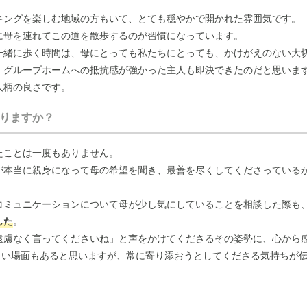
キングを楽しむ地域の方もいて、とても穏やかで開かれた雰囲気です。
に母を連れてこの道を散歩するのが習慣になっています。
一緒に歩く時間は、母にとっても私たちにとっても、かけがえのない大
、グループホームへの抵抗感が強かった主人も即決できたのだと思いま
人柄の良さです。
かりで、母のことを安心してお願いできています。
りますか？
ている性格なので、スタッフの方との相性を少し心配していましたが、
たことは一度もありません。
が本当に親身になって母の希望を聞き、最善を尽くしてくださっている
多少の合う合わないはあるかもしれませんが、それを補って余りあるほ
す。
コミュニケーションについて母が少し気にしていることを相談した際も
した
。
えがたいものです。
遠慮なく言ってくださいね」と声をかけてくださるその姿勢に、心から
を探しているなら、ここは本当に良いよ」と勧めているくらい、スタッ
難しい場面もあると思いますが、常に寄り添おうとしてくださる気持ちが
たちの話や母の要望にいつも真摯に耳を傾けてくださいます。
る方なので、他の入居者様との会話が噛み合わないことなどを少し気に