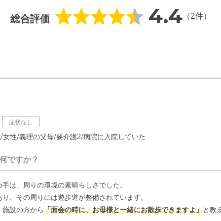
4.4
（2件）
総合評価
症状なし
歳/女性/義理の父母/要介護2/病院に入院していた
何ですか？
め手は、周りの環境の素晴らしさでした。
あり、その周りには遊歩道が整備されています。
、施設の方から
「面会の時に、お母様と一緒にお散歩できますよ」
と教